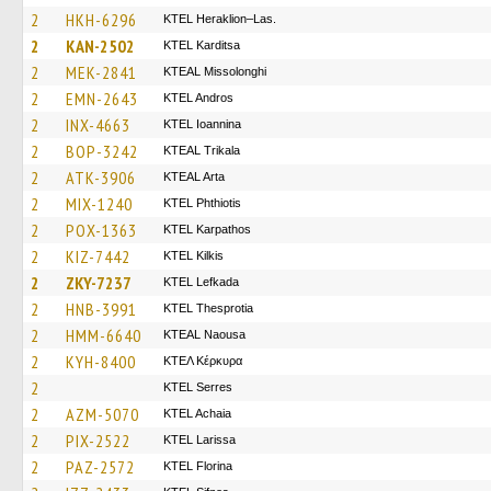
2
HKH-6296
KTEL Heraklion–Las.
2
KAN-2502
ΚΤΕL Karditsa
2
MEK-2841
KTEAL Missolonghi
2
EMN-2643
KTEL Andros
2
INX-4663
KTEL Ioannina
2
BOP-3242
KTEAL Trikala
2
ATK-3906
KTEAL Arta
2
MIX-1240
ΚΤΕL Phthiotis
2
POX-1363
ΚΤΕL Karpathos
2
KIZ-7442
KTEL Kilkis
2
ZKY-7237
KTEL Lefkada
2
HNB-3991
KTEL Thesprotia
2
HMM-6640
KTEAL Naousa
2
KYH-8400
ΚΤΕΛ Κέρκυρα
2
KTEL Serres
2
AZM-5070
KTEL Achaia
2
PIX-2522
KTEL Larissa
2
PAZ-2572
KTEL Florina