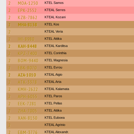
2
MOA-1250
KTEL Samos
2
EPK-2552
KTEAL Serres
2
KZB-7862
KTEAL Kozani
2
MHA-8138
KTEL Kos
2
KTEAL Veria
2
IHI-8980
KΤΕL Αttika
2
KAH-8448
KTEAL Karditsa
2
KPZ-7400
KTEL Corinthia
2
BOM-9440
ΚΤΕL Magnesia
2
EBK-8070
KTEL Evrou
2
AZA-1010
KTEAL Aigio
2
ATK-3378
KTEAL Arta
2
KMH-2622
KTEAL Kalamata
2
APH-6055
KTEL Paros
2
EEK-7281
KTEL Pellas
2
ZHA-7005
KΤΕL Αttika
2
XAN-8150
ΚΤΕL Euboea
2
KTEAL Agrinio
2
EBM-3776
KTEAL Alexandr.