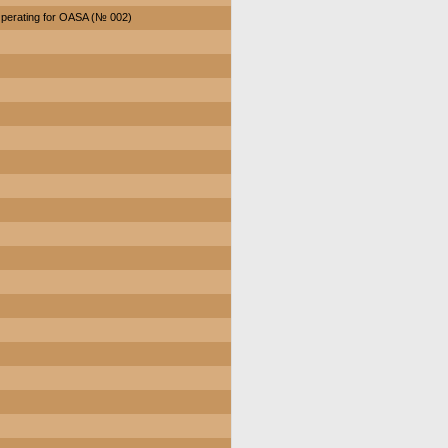
perating for OASA (№ 002)