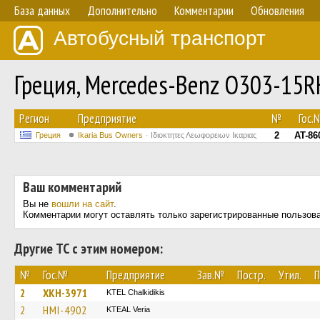
База данных
Дополнительно
Комментарии
Обновления
Автобусный транспорт
Греция, Mercedes-Benz O303-15
Регион
Предприятие
№
Гос.
2
AT-86
Греция
Ikaria Bus Owners
Ιδιοκτητες Λεωφορειων Ικαριας
Ваш комментарий
Вы не
вошли на сайт
.
Комментарии могут оставлять только зарегистрированные пользов
Другие ТС с этим номером:
№
Гос.№
Предприятие
Зав.№
Постр.
Утил.
П
2
XKH-3971
ΚΤΕL Chalkidikis
2
HMI-4902
KTEAL Veria