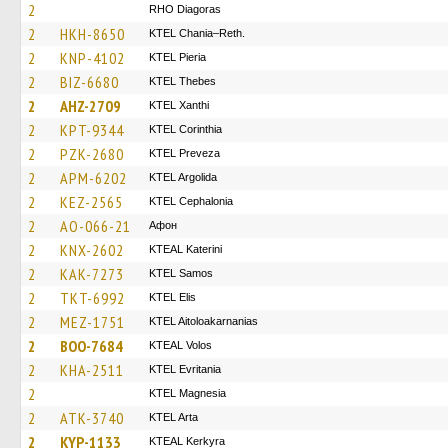
2
RHO Diagoras
2
HKH-8650
KTEL Chania–Reth.
2
KNP-4102
KTEL Pieria
2
BIZ-6680
KTEL Thebes
2
AHZ-2709
KTEL Xanthi
2
KPT-9344
KTEL Corinthia
2
PZK-2680
KTEL Preveza
2
APM-6202
KTEL Argolida
2
KEZ-2565
KTEL Cephalonia
2
AO-066-21
Афон
2
KNX-2602
KTEAL Katerini
2
KAK-7273
KTEL Samos
2
TKT-6992
KTEL Elis
2
MEZ-1751
KTEL Aitoloakarnanias
2
BOO-7684
KTEAL Volos
2
KHA-2511
ΚΤΕL Evritania
2
ΚΤΕL Magnesia
2
ATK-3740
KTEL Arta
2
KYP-1133
KTEAL Kerkyra