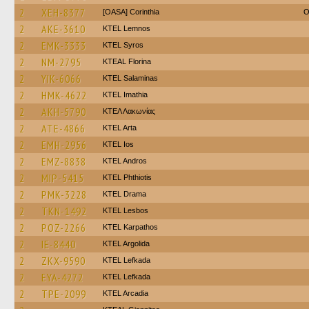
2
XEH-8377
[OASA] Corinthia
O
2
AKE-3610
KTEL Lemnos
2
EMK-3333
KTEL Syros
2
NM-2795
KTEAL Florina
2
YIK-6066
KTEL Salaminas
2
HMK-4622
KTEL Imathia
2
AKH-5790
ΚΤΕΛ Λακωνίας
2
ATE-4866
KTEL Arta
2
EMH-2956
KTEL Ios
2
EMZ-8838
KTEL Andros
2
MIP-5415
ΚΤΕL Phthiotis
2
PMK-3228
KTEL Drama
2
TKN-1492
KTEL Lesbos
2
POZ-2266
ΚΤΕL Karpathos
2
IE-8440
KTEL Argolida
2
ZKX-9590
KTEL Lefkada
2
EYA-4272
KTEL Lefkada
2
TPE-2099
KTEL Arcadia