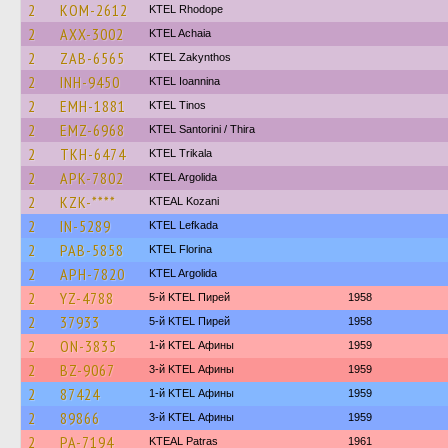
2
KOM-2612
KTEL Rhodope
2
AXX-3002
KTEL Achaia
2
ZAB-6565
KTEL Zakynthos
2
INH-9450
KTEL Ioannina
2
EMH-1881
KTEL Tinos
2
EMZ-6968
KTEL Santorini / Thira
2
TKH-6474
ΚΤΕL Τrikala
2
APK-7802
KTEL Argolida
2
KZK-****
KTEAL Kozani
2
IN-5289
KTEL Lefkada
2
PAB-5858
KTEL Florina
2
APH-7820
KTEL Argolida
2
YZ-4788
5-й KTEL Пирей
1958
2
37933
5-й KTEL Пирей
1958
2
ON-3835
1-й KTEL Афины
1959
2
BZ-9067
3-й KTEL Афины
1959
2
87424
1-й KTEL Афины
1959
2
89866
3-й KTEL Афины
1959
2
PA-7194
KTEAL Patras
1961