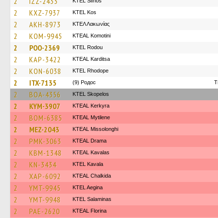
2
IZZ-2433
KTEL Sifnos
2
KXZ-7937
KTEL Kos
2
AKH-8973
ΚΤΕΛ Λακωνίας
2
KOM-9945
KTEAL Komotini
2
POO-2369
ΚΤΕL Rodou
2
KAP-3422
KTEAL Karditsa
2
KON-6038
KTEL Rhodope
2
ITX-7135
(9) Родос
T
2
BOA-4356
KTEL Skopelos
2
KYM-3907
KTEAL Kerkyra
2
BOM-6385
KTEAL Mytilene
2
MEZ-2043
KTEAL Missolonghi
2
PMK-3063
KTEAL Drama
2
KBM-1348
KTEAL Kavalas
2
KN-3434
KTEL Kavala
2
XAP-6092
KTEAL Chalkida
2
YMT-9945
KTEL Aegina
2
YMT-9948
KTEL Salaminas
2
PAE-2620
KTEAL Florina