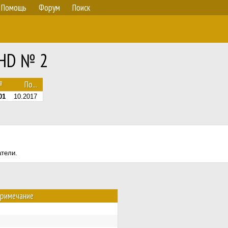
Помощь
Форум
Поиск
RHD № 2
№
По...
01
10.2017
атели.
римечание