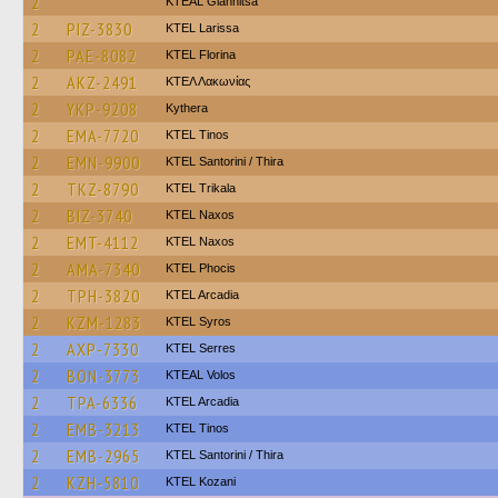
2
KTEAL Giannitsa
2
PIZ-3830
KTEL Larissa
2
PAE-8082
KTEL Florina
2
AKZ-2491
ΚΤΕΛ Λακωνίας
2
YKP-9208
Kythera
2
EMA-7720
KTEL Tinos
2
EMN-9900
KTEL Santorini / Thira
2
TKZ-8790
ΚΤΕL Τrikala
2
BIZ-3740
KTEL Naxos
2
EMT-4112
KTEL Naxos
2
AMA-7340
ΚΤΕL Phocis
2
TPH-3820
KTEL Arcadia
2
KZM-1283
KTEL Syros
2
AXP-7330
KTEL Serres
2
BON-3773
KTEAL Volos
2
TPA-6336
KTEL Arcadia
2
EMB-3213
KTEL Tinos
2
EMB-2965
KTEL Santorini / Thira
2
KZH-5810
ΚΤΕL Kozani