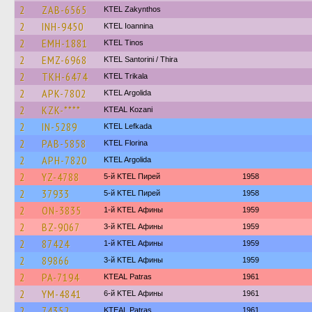
2
ZAB-6565
KTEL Zakynthos
2
INH-9450
KTEL Ioannina
2
EMH-1881
KTEL Tinos
2
EMZ-6968
KTEL Santorini / Thira
2
TKH-6474
ΚΤΕL Τrikala
2
APK-7802
KTEL Argolida
2
KZK-****
KTEAL Kozani
2
IN-5289
KTEL Lefkada
2
PAB-5858
KTEL Florina
2
APH-7820
KTEL Argolida
2
YZ-4788
5-й KTEL Пирей
1958
2
37933
5-й KTEL Пирей
1958
2
ON-3835
1-й KTEL Афины
1959
2
BZ-9067
3-й KTEL Афины
1959
2
87424
1-й KTEL Афины
1959
2
89866
3-й KTEL Афины
1959
2
PA-7194
KTEAL Patras
1961
2
YM-4841
6-й KTEL Афины
1961
2
74352
KTEAL Patras
1961