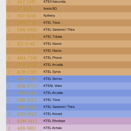
2
AKZ-2491
ΚΤΕΛ Λακωνίας
2
AT-8601
Ikaria BO
2
YKP-9208
Kythera
2
EMA-7720
KTEL Tinos
2
EMN-9900
KTEL Santorini / Thira
2
TKZ-8790
ΚΤΕL Τrikala
2
BIZ-3740
KTEL Naxos
2
EMT-4112
KTEL Naxos
2
AMA-7340
ΚΤΕL Phocis
2
TPH-3820
KTEL Arcadia
2
KZM-1283
KTEL Syros
2
AXP-7330
KTEL Serres
2
BON-3773
KTEAL Volos
2
TPA-6336
KTEL Arcadia
2
EMB-3213
KTEL Tinos
2
EMB-2965
KTEL Santorini / Thira
2
KZH-5810
ΚΤΕL Kozani
2
KOM-2612
KTEL Rhodope
2
AXX-3002
KTEL Achaia