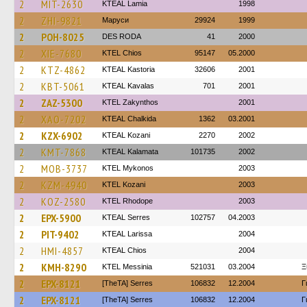
2
MIT-2630
KTEAL Lamia
1998
2
ZHI-9821
Маруси
29924
1999
2
POH-8025
DES RODA
41
2000
2
XIE-7680
KTEL Chios
95147
05.2000
2
KTZ-4862
KTEAL Kastoria
32606
2001
2
KBT-5061
KTEAL Kavalas
701
2001
2
ZAZ-5300
KTEL Zakynthos
2001
2
XAO-7202
KTEAL Chalkida
1362
03.2001
2
KZX-6902
KTEAL Kozani
2270
2002
2
KMT-7868
KTEAL Kalamata
101735
2002
2
MOB-3737
KTEL Mykonos
2003
2
KZM-4940
ΚΤΕL Kozani
2003
2
KOZ-2580
KTEL Rhodope
2003
2
EPX-5900
KTEAL Serres
102757
04.2003
2
PIT-9402
KTEAL Larissa
2004
2
HMI-4857
KTEAL Chios
2004
2
KMH-8290
KTEL Messinia
521031
03.2004
Ξ
2
EPX-8121
[TheTA] Serres
106832
12.2004
Γ
2
EPX-8121
[TheTA] Serres
106832
12.2004
Γ