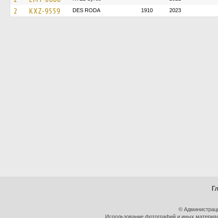
2
KXZ-9559
DES RODA
1910
2023
Г
© Администрац
Использование фотографий и иных материало