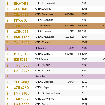
2
NHA-8499
KTEL Thessaloniki
2005
2
AIX-1846
KTEAL Agrinio
2005
2
ZNA-9978
KTEL Salaminas
600026
2005
2
INY-3800
KTEAL Ioannina
2006
2
XEH-8317
[ΟΑΣΑ] Αttikis
600459
06.2006
O
2
AZN-1155
KTEAL Patras
110742
08.2006
2
KMX-4422
KTEAL Kalamata
112452
2007
2
TKN-5102
ΚΤΕL Τrikala
2007
2
HellasBus
113622
2007
2
MIX-9545
KTEAL Lamia
600968
04.2007
2
IKE-5913
CSS Athens
2008
O
2
TPZ-4615
KTEL Arcadia
2008
2
KZT-6332
ΚΤΕL Kozani
2009
2
Stamatiou
2010
2
XEK-6009
KTEAL Chalkida
B073
2012
2
AZN-6290
KTEAL Aigio
2014
2
EMN-8939
KTEL Santorini / Thira
2016
2
ZAH-1777
KTEL Zakynthos
2021
2
EMT-8000
KTEL Syros
2021