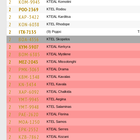
2
KOM-9945
KTEAL Komotini
2
POO-2369
ΚΤΕL Rodou
2
KAP-3422
KTEAL Karditsa
2
KON-6038
KTEL Rhodope
2
ITX-7135
(9) Родос
T
2
BOA-4356
KTEL Skopelos
2
KYM-3907
KTEAL Kerkyra
2
BOM-6385
KTEAL Mytilene
2
MEZ-2043
KTEAL Missolonghi
2
PMK-3063
KTEAL Drama
2
KBM-1348
KTEAL Kavalas
2
KN-3434
KTEL Kavala
2
XAP-6092
KTEAL Chalkida
2
YMT-9945
KTEL Aegina
2
YMT-9948
KTEL Salaminas
2
PAE-2620
KTEAL Florina
2
MOA-1250
KTEL Samos
2
EPK-2552
KTEAL Serres
2
KZB-7862
KTEAL Kozani