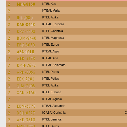
2
MHA-8138
KTEL Kos
2
KTEAL Veria
2
IHI-8980
KΤΕL Αttika
2
KAH-8448
KTEAL Karditsa
2
KPZ-7400
KTEL Corinthia
2
BOM-9440
ΚΤΕL Magnesia
2
EBK-8070
KTEL Evrou
2
AZA-1010
KTEAL Aigio
2
ATK-3378
KTEAL Arta
2
KMH-2622
KTEAL Kalamata
2
APH-6055
KTEL Paros
2
EEK-7281
KTEL Pellas
2
ZHA-7005
KΤΕL Αttika
2
XAN-8150
ΚΤΕL Euboea
2
KTEAL Agrinio
2
EBM-3776
KTEAL Alexandr.
2
XEH-8377
[OASA] Corinthia
O
2
AKE-3610
KTEL Lemnos
2
EMK-3333
KTEL Syros