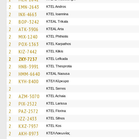
2
EMN-2643
KTEL Andros
2
INX-4663
KTEL Ioannina
2
BOP-3242
KTEAL Trikala
2
ATK-3906
KTEAL Arta
2
MIX-1240
ΚΤΕL Phthiotis
2
POX-1363
ΚΤΕL Karpathos
2
KIZ-7442
KTEL Kilkis
2
ZKY-7237
KTEL Lefkada
2
HNB-3991
KTEL Thesprotia
2
HMM-6640
KTEAL Naousa
2
KYH-8400
ΚΤΕΛ Κέρκυρα
2
KTEL Serres
2
AZM-5070
KTEL Achaia
2
PIX-2522
KTEL Larissa
2
PAZ-2572
KTEL Florina
2
IZZ-2433
KTEL Sifnos
2
KXZ-7937
KTEL Kos
2
AKH-8973
ΚΤΕΛ Λακωνίας