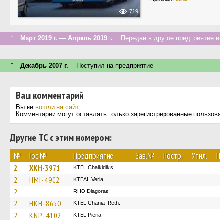
719
↑
Март 2019 г. — Апрель 2019 г.
Передан в другое предприятие ил
↑
Декабрь 2007 г.
Поступил на предприятие
Ваш комментарий
Вы не
вошли на сайт
.
Комментарии могут оставлять только зарегистрированные пользов
Другие ТС с этим номером:
№
Гос.№
Предприятие
Зав.№
Постр.
Утил.
П
2
XKH-3971
ΚΤΕL Chalkidikis
2
HMI-4902
KTEAL Veria
2
RHO Diagoras
2
HKH-8650
KTEL Chania–Reth.
2
KNP-4102
KTEL Pieria