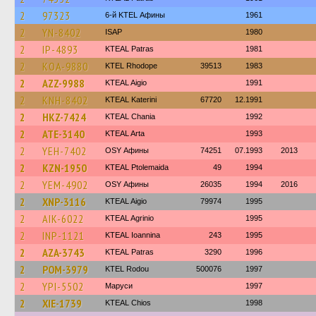
2
97323
6-й KTEL Афины
1961
2
YN-8402
ISAP
1980
2
IP-4893
KTEAL Patras
1981
2
KOA-9880
KTEL Rhodope
39513
1983
2
AZZ-9988
KTEAL Aigio
1991
2
KNH-8402
KTEAL Katerini
67720
12.1991
2
HKZ-7424
KTEAL Chania
1992
2
ATE-3140
KTEAL Arta
1993
2
YEH-7402
OSY Афины
74251
07.1993
2013
2
KZN-1950
KTEAL Ptolemaida
49
1994
2
YEM-4902
OSY Афины
26035
1994
2016
2
XNP-3116
KTEAL Aigio
79974
1995
2
AIK-6022
KTEAL Agrinio
1995
2
INP-1121
KTEAL Ioannina
243
1995
2
AZA-3743
KTEAL Patras
3290
1996
2
POM-3979
ΚΤΕL Rodou
500076
1997
2
YPI-5502
Маруси
1997
2
XIE-1739
KTEAL Chios
1998