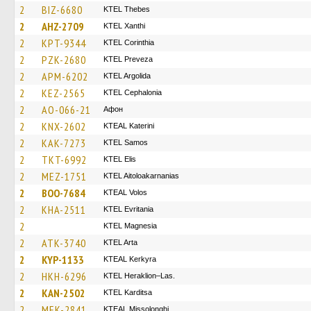
2
BIZ-6680
KTEL Thebes
2
AHZ-2709
KTEL Xanthi
2
KPT-9344
KTEL Corinthia
2
PZK-2680
KTEL Preveza
2
APM-6202
KTEL Argolida
2
KEZ-2565
KTEL Cephalonia
2
AO-066-21
Афон
2
KNX-2602
KTEAL Katerini
2
KAK-7273
KTEL Samos
2
TKT-6992
KTEL Elis
2
MEZ-1751
KTEL Aitoloakarnanias
2
BOO-7684
KTEAL Volos
2
KHA-2511
ΚΤΕL Evritania
2
ΚΤΕL Magnesia
2
ATK-3740
KTEL Arta
2
KYP-1133
KTEAL Kerkyra
2
HKH-6296
KTEL Heraklion–Las.
2
KAN-2502
ΚΤΕL Karditsa
2
MEK-2841
KTEAL Missolonghi