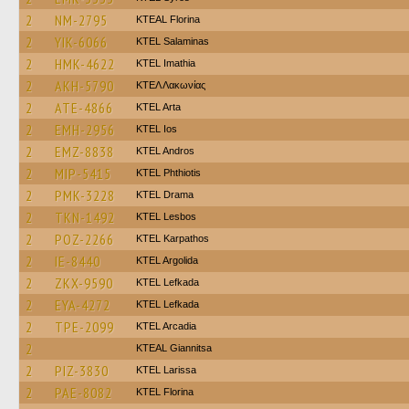
2
NM-2795
KTEAL Florina
2
YIK-6066
KTEL Salaminas
2
HMK-4622
KTEL Imathia
2
AKH-5790
ΚΤΕΛ Λακωνίας
2
ATE-4866
KTEL Arta
2
EMH-2956
KTEL Ios
2
EMZ-8838
KTEL Andros
2
MIP-5415
ΚΤΕL Phthiotis
2
PMK-3228
KTEL Drama
2
TKN-1492
KTEL Lesbos
2
POZ-2266
ΚΤΕL Karpathos
2
IE-8440
KTEL Argolida
2
ZKX-9590
KTEL Lefkada
2
EYA-4272
KTEL Lefkada
2
TPE-2099
KTEL Arcadia
2
KTEAL Giannitsa
2
PIZ-3830
KTEL Larissa
2
PAE-8082
KTEL Florina