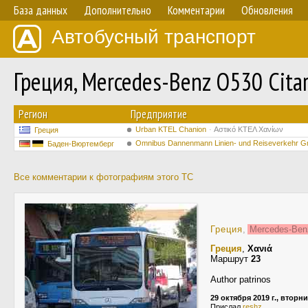
База данных
Дополнительно
Комментарии
Обновления
Автобусный транспорт
Греция, Mercedes-Benz O530 Citar
Регион
Предприятие
Urban KTEL Chanion
Αστικό ΚΤΕΛ Χανίων
Греция
Omnibus Dannenmann Linien- und Reiseverkehr 
Баден-Вюртемберг
Все комментарии к фотографиям этого ТС
Греция
,
Mercedes-Be
Греция
,
Χανιά
Маршрут
23
Author patrinos
29 октября 2019 г., вторн
Прислал
reshz