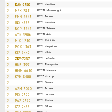
2
KAN-2502
ΚΤΕL Karditsa
2
MEK-2841
KTEAL Missolonghi
2
EMN-2643
KTEL Andros
2
INX-4663
KTEL Ioannina
2
BOP-3242
KTEAL Trikala
2
ATK-3906
KTEAL Arta
2
MIX-1240
ΚΤΕL Phthiotis
2
POX-1363
ΚΤΕL Karpathos
2
KIZ-7442
KTEL Kilkis
2
ZKY-7237
KTEL Lefkada
2
HNB-3991
KTEL Thesprotia
2
HMM-6640
KTEAL Naousa
2
KYH-8400
ΚΤΕΛ Κέρκυρα
2
KTEL Serres
2
AZM-5070
KTEL Achaia
2
PIX-2522
KTEL Larissa
2
PAZ-2572
KTEL Florina
2
IZZ-2433
KTEL Sifnos