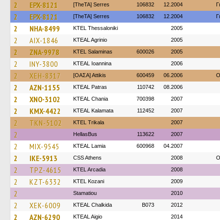
2
EPX-8121
[TheTA] Serres
106832
12.2004
Γ
2
EPX-8121
[TheTA] Serres
106832
12.2004
Γ
2
NHA-8499
KTEL Thessaloniki
2005
2
AIX-1846
KTEAL Agrinio
2005
2
ZNA-9978
KTEL Salaminas
600026
2005
2
INY-3800
KTEAL Ioannina
2006
2
XEH-8317
[ΟΑΣΑ] Αttikis
600459
06.2006
O
2
AZN-1155
KTEAL Patras
110742
08.2006
2
XNO-3102
KTEAL Chania
700398
2007
2
KMX-4422
KTEAL Kalamata
112452
2007
2
TKN-5102
ΚΤΕL Τrikala
2007
2
HellasBus
113622
2007
2
MIX-9545
KTEAL Lamia
600968
04.2007
2
IKE-5913
CSS Athens
2008
O
2
TPZ-4615
KTEL Arcadia
2008
2
KZT-6332
ΚΤΕL Kozani
2009
2
Stamatiou
2010
2
XEK-6009
KTEAL Chalkida
B073
2012
2
AZN-6290
KTEAL Aigio
2014