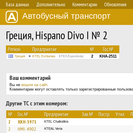
База данных
Дополнительно
Комментарии
Обновления
Автобусный транспорт
Греция, Hispano Divo I № 2
Регион
Предприятие
№
Гос.№
2
KHA-2511
Греция
ΚΤΕL Evritanias
ΚΤΕΛ Ευρυτανίας
Ваш комментарий
Вы не
вошли на сайт
.
Комментарии могут оставлять только зарегистрированные пользов
Другие ТС с этим номером:
№
Гос.№
Предприятие
Зав.№
Постр.
Утил.
П
2
XKH-3971
ΚΤΕL Chalkidikis
2
HMI-4902
KTEAL Veria