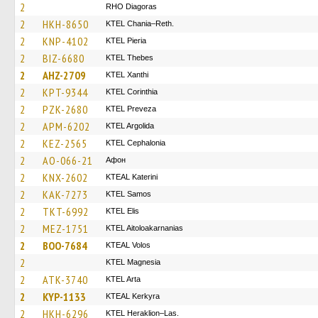
2
RHO Diagoras
2
HKH-8650
KTEL Chania–Reth.
2
KNP-4102
KTEL Pieria
2
BIZ-6680
KTEL Thebes
2
AHZ-2709
KTEL Xanthi
2
KPT-9344
KTEL Corinthia
2
PZK-2680
KTEL Preveza
2
APM-6202
KTEL Argolida
2
KEZ-2565
KTEL Cephalonia
2
AO-066-21
Афон
2
KNX-2602
KTEAL Katerini
2
KAK-7273
KTEL Samos
2
TKT-6992
KTEL Elis
2
MEZ-1751
KTEL Aitoloakarnanias
2
BOO-7684
KTEAL Volos
2
ΚΤΕL Magnesia
2
ATK-3740
KTEL Arta
2
KYP-1133
KTEAL Kerkyra
2
HKH-6296
KTEL Heraklion–Las.