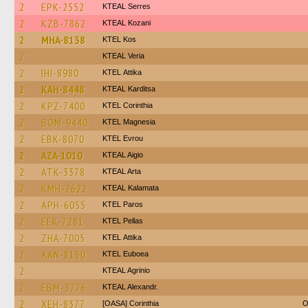
2
EPK-2552
KTEAL Serres
2
KZB-7862
KTEAL Kozani
2
MHA-8138
KTEL Kos
2
KTEAL Veria
2
IHI-8980
KΤΕL Αttika
2
KAH-8448
KTEAL Karditsa
2
KPZ-7400
KTEL Corinthia
2
BOM-9440
ΚΤΕL Magnesia
2
EBK-8070
KTEL Evrou
2
AZA-1010
KTEAL Aigio
2
ATK-3378
KTEAL Arta
2
KMH-2622
KTEAL Kalamata
2
APH-6055
KTEL Paros
2
EEK-7281
KTEL Pellas
2
ZHA-7005
KΤΕL Αttika
2
XAN-8150
ΚΤΕL Euboea
2
KTEAL Agrinio
2
EBM-3776
KTEAL Alexandr.
2
XEH-8377
[OASA] Corinthia
O