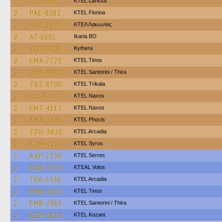
2
PIZ-3830
KTEL Larissa
2
PAE-8082
KTEL Florina
2
AKZ-2491
ΚΤΕΛ Λακωνίας
2
AT-8601
Ikaria BO
2
YKP-9208
Kythera
2
EMA-7720
KTEL Tinos
2
EMN-9900
KTEL Santorini / Thira
2
TKZ-8790
ΚΤΕL Τrikala
2
BIZ-3740
KTEL Naxos
2
EMT-4112
KTEL Naxos
2
AMA-7340
ΚΤΕL Phocis
2
TPH-3820
KTEL Arcadia
2
KZM-1283
KTEL Syros
2
AXP-7330
KTEL Serres
2
BON-3773
KTEAL Volos
2
TPA-6336
KTEL Arcadia
2
EMB-3213
KTEL Tinos
2
EMB-2965
KTEL Santorini / Thira
2
KZH-5810
ΚΤΕL Kozani