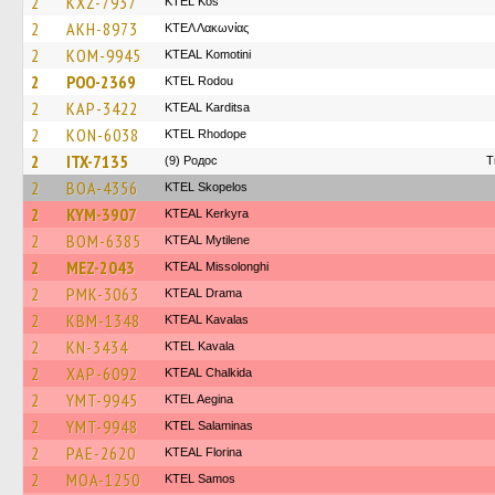
2
KXZ-7937
KTEL Kos
2
AKH-8973
ΚΤΕΛ Λακωνίας
2
KOM-9945
KTEAL Komotini
2
POO-2369
ΚΤΕL Rodou
2
KAP-3422
KTEAL Karditsa
2
KON-6038
KTEL Rhodope
2
ITX-7135
(9) Родос
T
2
BOA-4356
KTEL Skopelos
2
KYM-3907
KTEAL Kerkyra
2
BOM-6385
KTEAL Mytilene
2
MEZ-2043
KTEAL Missolonghi
2
PMK-3063
KTEAL Drama
2
KBM-1348
KTEAL Kavalas
2
KN-3434
KTEL Kavala
2
XAP-6092
KTEAL Chalkida
2
YMT-9945
KTEL Aegina
2
YMT-9948
KTEL Salaminas
2
PAE-2620
KTEAL Florina
2
MOA-1250
KTEL Samos