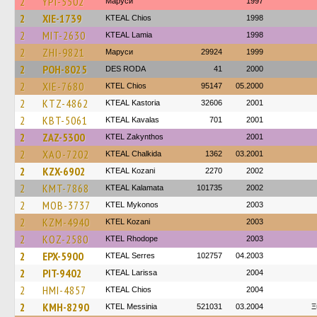
2
YPI-5502
Маруси
1997
2
XIE-1739
KTEAL Chios
1998
2
MIT-2630
KTEAL Lamia
1998
2
ZHI-9821
Маруси
29924
1999
2
POH-8025
DES RODA
41
2000
2
XIE-7680
KTEL Chios
95147
05.2000
2
KTZ-4862
KTEAL Kastoria
32606
2001
2
KBT-5061
KTEAL Kavalas
701
2001
2
ZAZ-5300
KTEL Zakynthos
2001
2
XAO-7202
KTEAL Chalkida
1362
03.2001
2
KZX-6902
KTEAL Kozani
2270
2002
2
KMT-7868
KTEAL Kalamata
101735
2002
2
MOB-3737
KTEL Mykonos
2003
2
KZM-4940
ΚΤΕL Kozani
2003
2
KOZ-2580
KTEL Rhodope
2003
2
EPX-5900
KTEAL Serres
102757
04.2003
2
PIT-9402
KTEAL Larissa
2004
2
HMI-4857
KTEAL Chios
2004
2
KMH-8290
KTEL Messinia
521031
03.2004
Ξ