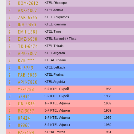
2
KOM-2612
KTEL Rhodope
2
AXX-3002
KTEL Achaia
2
ZAB-6565
KTEL Zakynthos
2
INH-9450
KTEL Ioannina
2
EMH-1881
KTEL Tinos
2
EMZ-6968
KTEL Santorini / Thira
2
TKH-6474
ΚΤΕL Τrikala
2
APK-7802
KTEL Argolida
2
KZK-****
KTEAL Kozani
2
IN-5289
KTEL Lefkada
2
PAB-5858
KTEL Florina
2
APH-7820
KTEL Argolida
2
YZ-4788
5-й KTEL Пирей
1958
2
37933
5-й KTEL Пирей
1958
2
ON-3835
1-й KTEL Афины
1959
2
BZ-9067
3-й KTEL Афины
1959
2
87424
1-й KTEL Афины
1959
2
89866
3-й KTEL Афины
1959
2
PA-7194
KTEAL Patras
1961