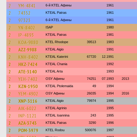
2
YM-4841
6-й KTEL Афины
1961
2
74352
KTEAL Patras
1961
2
97323
6-й KTEL Афины
1961
2
YN-8402
ISAP
1980
2
IP-4893
KTEAL Patras
1981
2
KOA-9880
KTEL Rhodope
39513
1983
2
AZZ-9988
KTEAL Aigio
1991
2
KNH-8402
KTEAL Katerini
67720
12.1991
2
HKZ-7424
KTEAL Chania
1992
2
ATE-3140
KTEAL Arta
1993
2
YEH-7402
OSY Афины
74251
07.1993
2013
2
KZN-1950
KTEAL Ptolemaida
49
1994
2
YEM-4902
OSY Афины
26035
1994
2016
2
XNP-3116
KTEAL Aigio
79974
1995
2
AIK-6022
KTEAL Agrinio
1995
2
INP-1121
KTEAL Ioannina
243
1995
2
AZA-3743
KTEAL Patras
3290
1996
2
POM-3979
ΚΤΕL Rodou
500076
1997