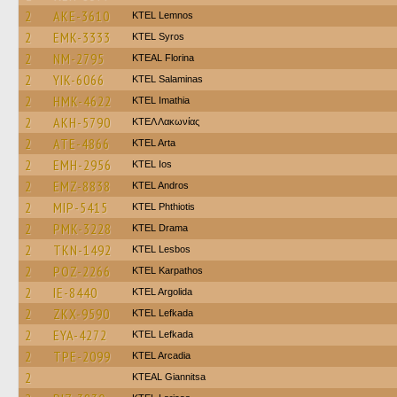
2
AKE-3610
KTEL Lemnos
2
EMK-3333
KTEL Syros
2
NM-2795
KTEAL Florina
2
YIK-6066
KTEL Salaminas
2
HMK-4622
KTEL Imathia
2
AKH-5790
ΚΤΕΛ Λακωνίας
2
ATE-4866
KTEL Arta
2
EMH-2956
KTEL Ios
2
EMZ-8838
KTEL Andros
2
MIP-5415
ΚΤΕL Phthiotis
2
PMK-3228
KTEL Drama
2
TKN-1492
KTEL Lesbos
2
POZ-2266
ΚΤΕL Karpathos
2
IE-8440
KTEL Argolida
2
ZKX-9590
KTEL Lefkada
2
EYA-4272
KTEL Lefkada
2
TPE-2099
KTEL Arcadia
2
KTEAL Giannitsa