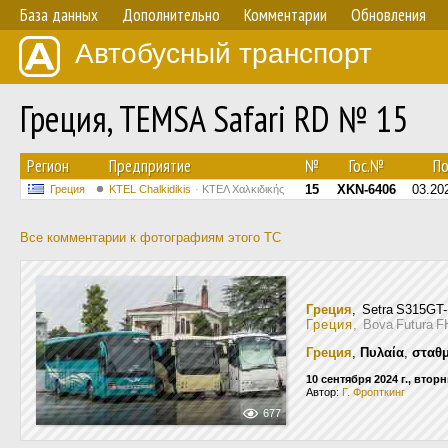
База данных
Дополнительно
Комментарии
Обновления
Автобусный транспорт
Греция, TEMSA Safari RD № 15
Регион
Предприятие
№
Гос.№
По.
15
XKN-6406
03.20
Греция
ΚΤΕL Chalkidikis
ΚΤΕΛ Χαλκιδικής
Все комментарии к фотографиям этого ТС
Греция
, Setra S315G
Греция
, Bova Futura 
Греция
,
Πυλαία
,
σταθμ
10 сентября 2024 г., втор
Автор:
Г. Фропткинг
677