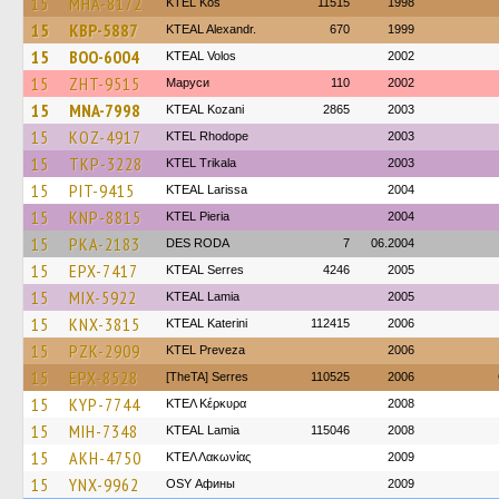
15
MHA-8172
KTEL Kos
11515
1998
15
KBP-5887
KTEAL Alexandr.
670
1999
15
BOO-6004
KTEAL Volos
2002
15
ZHT-9515
Маруси
110
2002
15
MNA-7998
KTEAL Kozani
2865
2003
15
KOZ-4917
KTEL Rhodope
2003
15
TKP-3228
ΚΤΕL Τrikala
2003
15
PIT-9415
KTEAL Larissa
2004
15
KNP-8815
KTEL Pieria
2004
15
PKA-2183
DES RODA
7
06.2004
15
EPX-7417
KTEAL Serres
4246
2005
15
MIX-5922
KTEAL Lamia
2005
15
KNX-3815
KTEAL Katerini
112415
2006
15
PZK-2909
KTEL Preveza
2006
15
EPX-8528
[TheTA] Serres
110525
2006
15
KYP-7744
ΚΤΕΛ Κέρκυρα
2008
15
MIH-7348
KTEAL Lamia
115046
2008
15
AKH-4750
ΚΤΕΛ Λακωνίας
2009
15
YNX-9962
OSY Афины
2009