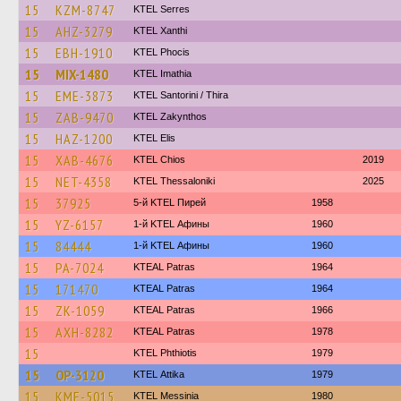
15
KZM-8747
KTEL Serres
15
AHZ-3279
KTEL Xanthi
15
EBH-1910
ΚΤΕL Phocis
15
MIX-1480
KTEL Imathia
15
EME-3873
KTEL Santorini / Thira
15
ZAB-9470
KTEL Zakynthos
15
HAZ-1200
KTEL Elis
15
XAB-4676
KTEL Chios
2019
15
NET-4358
KTEL Thessaloniki
2025
15
37925
5-й KTEL Пирей
1958
15
YZ-6157
1-й KTEL Афины
1960
15
84444
1-й KTEL Афины
1960
15
PA-7024
KTEAL Patras
1964
15
171470
KTEAL Patras
1964
15
ZK-1059
KTEAL Patras
1966
15
AXH-8282
KTEAL Patras
1978
15
ΚΤΕL Phthiotis
1979
15
OP-3120
KΤΕL Αttika
1979
15
KME-5015
KTEL Messinia
1980