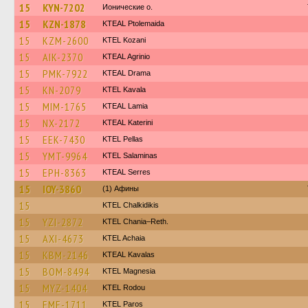
15
KYN-7202
Ионические о.
15
KZN-1878
KTEAL Ptolemaida
15
KZM-2600
ΚΤΕL Kozani
15
AIK-2370
KTEAL Agrinio
15
PMK-7922
KTEAL Drama
15
KN-2079
KTEL Kavala
15
MIM-1765
KTEAL Lamia
15
NX-2172
KTEAL Katerini
15
EEK-7430
KTEL Pellas
15
YMT-9964
KTEL Salaminas
15
EPH-8363
KTEAL Serres
15
IOY-3860
(1) Афины
15
ΚΤΕL Chalkidikis
15
YZI-2872
KTEL Chania–Reth.
15
AXI-4673
KTEL Achaia
15
KBM-2146
KTEAL Kavalas
15
BOM-8494
ΚΤΕL Magnesia
15
MYZ-1404
ΚΤΕL Rodou
15
EME-1711
KTEL Paros