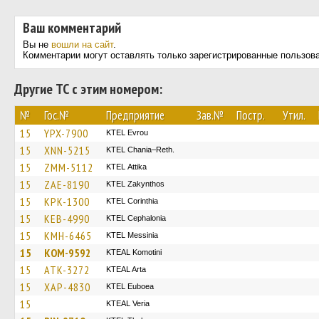
Ваш комментарий
Вы не
вошли на сайт
.
Комментарии могут оставлять только зарегистрированные пользов
Другие ТС с этим номером:
№
Гос.№
Предприятие
Зав.№
Постр.
Утил.
15
YPX-7900
KTEL Evrou
15
XNN-5215
KTEL Chania–Reth.
15
ZMM-5112
KΤΕL Αttika
15
ZAE-8190
KTEL Zakynthos
15
KPK-1300
KTEL Corinthia
15
KEB-4990
KTEL Cephalonia
15
KMH-6465
KTEL Messinia
15
KOM-9592
KTEAL Komotini
15
ATK-3272
KTEAL Arta
15
XAP-4830
ΚΤΕL Euboea
15
KTEAL Veria