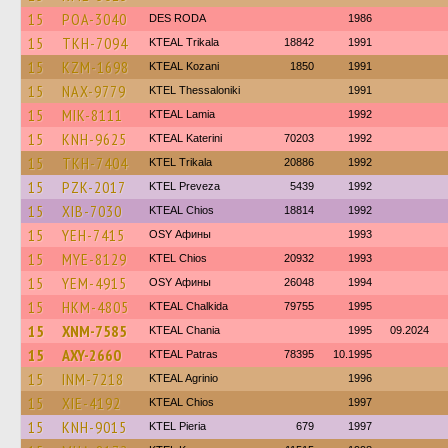
15
POA-3040
DES RODA
1986
15
TKH-7094
KTEAL Trikala
18842
1991
15
KZM-1698
KTEAL Kozani
1850
1991
15
NAX-9779
KTEL Thessaloniki
1991
15
MIK-8111
KTEAL Lamia
1992
15
KNH-9625
KTEAL Katerini
70203
1992
15
TKH-7404
ΚΤΕL Τrikala
20886
1992
15
PZK-2017
KTEL Preveza
5439
1992
15
XIB-7030
KTEAL Chios
18814
1992
15
YEH-7415
OSY Афины
1993
15
MYE-8129
KTEL Chios
20932
1993
15
YEM-4915
OSY Афины
26048
1994
15
HKM-4805
KTEAL Chalkida
79755
1995
15
XNM-7585
KTEAL Chania
1995
09.2024
15
AXY-2660
KTEAL Patras
78395
10.1995
15
INM-7218
KTEAL Agrinio
1996
15
XIE-4192
KTEAL Chios
1997
15
KNH-9015
KTEL Pieria
679
1997