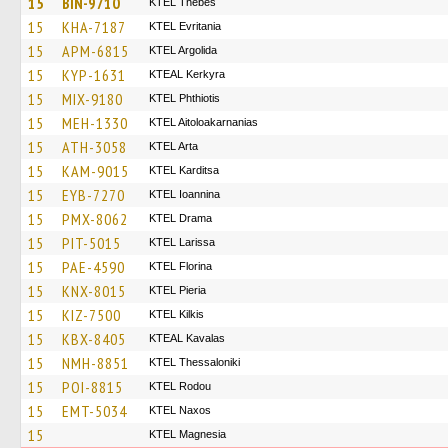
15
BIN-9710
KTEL Thebes
15
KHA-7187
ΚΤΕL Evritania
15
APM-6815
KTEL Argolida
15
KYP-1631
KTEAL Kerkyra
15
MIX-9180
ΚΤΕL Phthiotis
15
MEH-1330
KTEL Aitoloakarnanias
15
ATH-3058
KTEL Arta
15
KAM-9015
ΚΤΕL Karditsa
15
EYB-7270
KTEL Ioannina
15
PMX-8062
KTEL Drama
15
PIT-5015
KTEL Larissa
15
PAE-4590
KTEL Florina
15
KNX-8015
KTEL Pieria
15
KIZ-7500
KTEL Kilkis
15
KBX-8405
KTEAL Kavalas
15
NMH-8851
KTEL Thessaloniki
15
POI-8815
ΚΤΕL Rodou
15
EMT-5034
KTEL Naxos
15
ΚΤΕL Magnesia