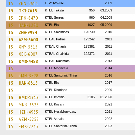
15
YNN-9615
OSY Афины
2009
15
TKT-7615
ΚΤΕL Τrikala
956
03.2009
15
EPN-8470
KTEL Serres
960
04.2009
15
HAN-1220
KTEL Elis
1027
05.2009
15
ZNA-9994
KTEL Salaminas
120730
2010
15
AZM-6600
KTEAL Patras
123242
2011
15
XNY-5515
KTEAL Chania
123381
2011
15
XEK-6007
KTEAL Chalkida
122372
2011
15
KMX-4488
KTEAL Kalamata
2013
15
ΚΤΕL Magnesia
2014
15
EMN-3528
KTEL Santorini / Thira
2016
15
HAN-6315
KTEL Elis
2017
15
KTEL Rhodope
2020
15
HMO-1715
KTEL Imathia
3105
01.2020
15
MNB-3526
ΚΤΕL Kozani
2021
15
HZH-4955
KTEL Heraklion–Las.
2021
15
AZM-5252
KTEL Achaia
2022
15
EMX-2233
KTEL Santorini / Thira
2023