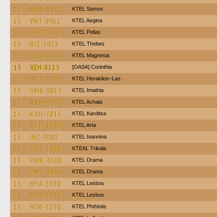
15
MOA-8680
KTEL Samos
15
YNT-9962
KTEL Aegina
15
EEK-7430
KTEL Pellas
15
BIZ-5973
KTEL Thebes
15
BOO-6499
ΚΤΕL Magnesia
15
XEH-8215
[OASA] Corinthia
15
HKZ-1015
KTEL Heraklion–Las.
15
HMK-9815
KTEL Imathia
15
AXM-5553
KTEL Achaia
15
KAH-7815
ΚΤΕL Karditsa
15
ATE-3099
KTEL Arta
15
INZ-9088
KTEL Ioannina
15
TKT-1888
KTEAL Trikala
15
PMK-4508
KTEL Drama
15
PMT-3856
KTEL Drama
15
MYA-5530
KTEL Lesbos
15
MYA-5530
KTEL Lesbos
15
MIM-5350
ΚΤΕL Phthiotis