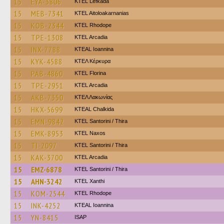
15
EYA-3806
KTEL Lefkada
15
MEB-7341
KTEL Aitoloakarnanias
15
KOB-2344
KTEL Rhodope
15
TPE-1308
KTEL Arcadia
15
INX-7788
KTEAL Ioannina
15
KYK-4588
ΚΤΕΛ Κέρκυρα
15
PAB-4860
KTEL Florina
15
TPE-2951
KTEL Arcadia
15
AKB-7350
ΚΤΕΛ Λακωνίας
15
HKX-5699
KTEAL Chalkida
15
EMN-9842
KTEL Santorini / Thira
15
EMK-8953
KTEL Naxos
15
TI-2097
KTEL Santorini / Thira
15
KAK-3700
KTEL Arcadia
15
EMZ-6878
KTEL Santorini / Thira
15
AHN-3242
KTEL Xanthi
15
KOM-2544
KTEL Rhodope
15
INK-4252
KTEAL Ioannina
15
YN-8415
ISAP