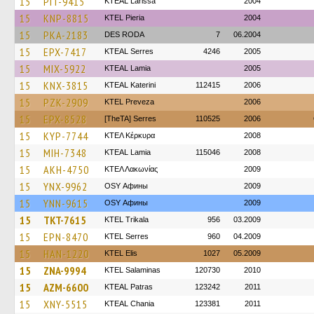
15
PIT-9415
KTEAL Larissa
2004
15
KNP-8815
KTEL Pieria
2004
15
PKA-2183
DES RODA
7
06.2004
15
EPX-7417
KTEAL Serres
4246
2005
15
MIX-5922
KTEAL Lamia
2005
15
KNX-3815
KTEAL Katerini
112415
2006
15
PZK-2909
KTEL Preveza
2006
15
EPX-8528
[TheTA] Serres
110525
2006
15
KYP-7744
ΚΤΕΛ Κέρκυρα
2008
15
MIH-7348
KTEAL Lamia
115046
2008
15
AKH-4750
ΚΤΕΛ Λακωνίας
2009
15
YNX-9962
OSY Афины
2009
15
YNN-9615
OSY Афины
2009
15
TKT-7615
ΚΤΕL Τrikala
956
03.2009
15
EPN-8470
KTEL Serres
960
04.2009
15
HAN-1220
KTEL Elis
1027
05.2009
15
ZNA-9994
KTEL Salaminas
120730
2010
15
AZM-6600
KTEAL Patras
123242
2011
15
XNY-5515
KTEAL Chania
123381
2011