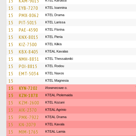
15
KAM-9015
ΚΤΕL Karditsa
15
EYB-7270
KTEL Ioannina
15
PMX-8062
KTEL Drama
15
PIT-5015
KTEL Larissa
15
PAE-4590
KTEL Florina
15
KNX-8015
KTEL Pieria
15
KIZ-7500
KTEL Kilkis
15
KBX-8405
KTEAL Kavalas
15
NMH-8851
KTEL Thessaloniki
15
POI-8815
ΚΤΕL Rodou
15
EMT-5034
KTEL Naxos
15
ΚΤΕL Magnesia
15
KYN-7202
Ионические о.
15
KZN-1878
KTEAL Ptolemaida
15
KZM-2600
ΚΤΕL Kozani
15
AIK-2370
KTEAL Agrinio
15
PMK-7922
KTEAL Drama
15
KN-2079
KTEL Kavala
15
MIM-1765
KTEAL Lamia