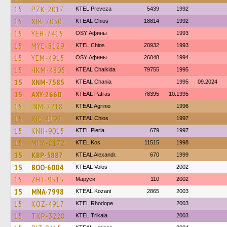
15
PZK-2017
KTEL Preveza
5439
1992
15
XIB-7030
KTEAL Chios
18814
1992
15
YEH-7415
OSY Афины
1993
15
MYE-8129
KTEL Chios
20932
1993
15
YEM-4915
OSY Афины
26048
1994
15
HKM-4805
KTEAL Chalkida
79755
1995
15
XNM-7585
KTEAL Chania
1995
09.2024
15
AXY-2660
KTEAL Patras
78395
10.1995
15
INM-7218
KTEAL Agrinio
1996
15
XIE-4192
KTEAL Chios
1997
15
KNH-9015
KTEL Pieria
679
1997
15
MHA-8172
KTEL Kos
11515
1998
15
KBP-5887
KTEAL Alexandr.
670
1999
15
BOO-6004
KTEAL Volos
2002
15
ZHT-9515
Маруси
110
2002
15
MNA-7998
KTEAL Kozani
2865
2003
15
KOZ-4917
KTEL Rhodope
2003
15
TKP-3228
ΚΤΕL Τrikala
2003