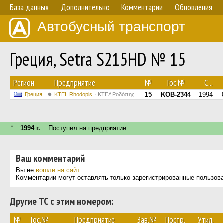
База данных
Дополнительно
Комментарии
Обновления
Автобусный транспорт
Греция, Setra S215HD № 15
Регион
Предприятие
№
Гос.№
С...
15
KOB-2344
1994
Греция
KTEL Rhodopis
ΚΤΕΛ Ροδόπης
↑
1994 г.
Поступил на предприятие
Ваш комментарий
Вы не
вошли на сайт
.
Комментарии могут оставлять только зарегистрированные пользов
Другие ТС с этим номером:
№
Гос.№
Предприятие
Зав.№
Постр.
Утил.