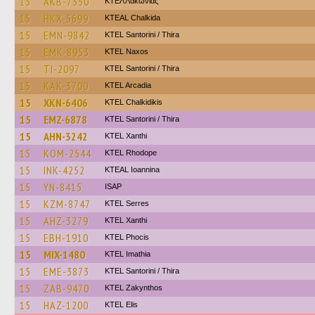
15
AKB-7350
ΚΤΕΛ Λακωνίας
15
HKX-5699
KTEAL Chalkida
15
EMN-9842
KTEL Santorini / Thira
15
EMK-8953
KTEL Naxos
15
TI-2097
KTEL Santorini / Thira
15
KAK-3700
KTEL Arcadia
15
XKN-6406
ΚΤΕL Chalkidikis
15
EMZ-6878
KTEL Santorini / Thira
15
AHN-3242
KTEL Xanthi
15
KOM-2544
KTEL Rhodope
15
INK-4252
KTEAL Ioannina
15
YN-8415
ISAP
15
KZM-8747
KTEL Serres
15
AHZ-3279
KTEL Xanthi
15
EBH-1910
ΚΤΕL Phocis
15
MIX-1480
KTEL Imathia
15
EME-3873
KTEL Santorini / Thira
15
ZAB-9470
KTEL Zakynthos
15
HAZ-1200
KTEL Elis