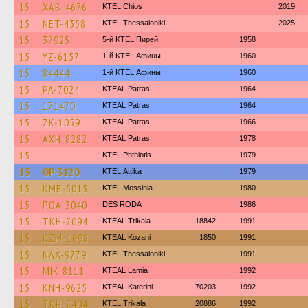
15
XAB-4676
KTEL Chios
2019
15
NET-4358
KTEL Thessaloniki
2025
15
37925
5-й KTEL Пирей
1958
15
YZ-6157
1-й KTEL Афины
1960
15
84444
1-й KTEL Афины
1960
15
PA-7024
KTEAL Patras
1964
15
171470
KTEAL Patras
1964
15
ZK-1059
KTEAL Patras
1966
15
AXH-8282
KTEAL Patras
1978
15
ΚΤΕL Phthiotis
1979
15
OP-3120
KΤΕL Αttika
1979
15
KME-5015
KTEL Messinia
1980
15
POA-3040
DES RODA
1986
15
TKH-7094
KTEAL Trikala
18842
1991
15
KZM-1698
KTEAL Kozani
1850
1991
15
NAX-9779
KTEL Thessaloniki
1991
15
MIK-8111
KTEAL Lamia
1992
15
KNH-9625
KTEAL Katerini
70203
1992
15
TKH-7404
ΚΤΕL Τrikala
20886
1992