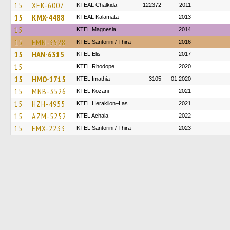
15
XEK-6007
KTEAL Chalkida
122372
2011
15
KMX-4488
KTEAL Kalamata
2013
15
ΚΤΕL Magnesia
2014
15
EMN-3528
KTEL Santorini / Thira
2016
15
HAN-6315
KTEL Elis
2017
15
KTEL Rhodope
2020
15
HMO-1715
KTEL Imathia
3105
01.2020
15
MNB-3526
ΚΤΕL Kozani
2021
15
HZH-4955
KTEL Heraklion–Las.
2021
15
AZM-5252
KTEL Achaia
2022
15
EMX-2233
KTEL Santorini / Thira
2023