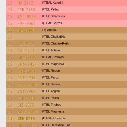
15
NX-2172
KTEAL Katerini
15
EEK-7430
KTEL Pellas
15
YMT-9964
KTEL Salaminas
15
EPH-8363
KTEAL Serres
15
IOY-3860
(1) Афины
15
ΚΤΕL Chalkidikis
15
YZI-2872
KTEL Chania–Reth.
15
AXI-4673
KTEL Achaia
15
KBM-2146
KTEAL Kavalas
15
BOM-8494
ΚΤΕL Magnesia
15
MYZ-1404
ΚΤΕL Rodou
15
EME-1711
KTEL Paros
15
MOA-8680
KTEL Samos
15
YNT-9962
KTEL Aegina
15
EEK-7430
KTEL Pellas
15
BIZ-5973
KTEL Thebes
15
BOO-6499
ΚΤΕL Magnesia
15
XEH-8215
[OASA] Corinthia
15
HKZ-1015
KTEL Heraklion–Las.