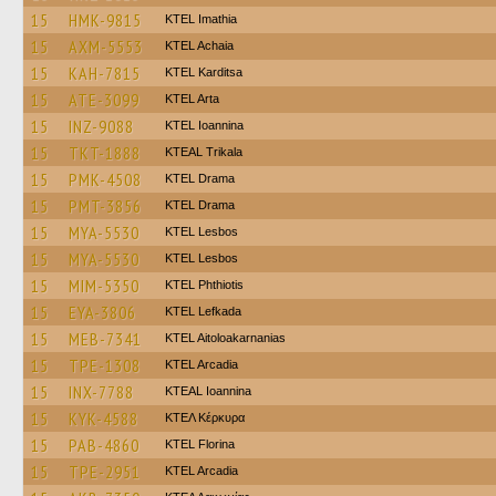
15
HMK-9815
KTEL Imathia
15
AXM-5553
KTEL Achaia
15
KAH-7815
ΚΤΕL Karditsa
15
ATE-3099
KTEL Arta
15
INZ-9088
KTEL Ioannina
15
TKT-1888
KTEAL Trikala
15
PMK-4508
KTEL Drama
15
PMT-3856
KTEL Drama
15
MYA-5530
KTEL Lesbos
15
MYA-5530
KTEL Lesbos
15
MIM-5350
ΚΤΕL Phthiotis
15
EYA-3806
KTEL Lefkada
15
MEB-7341
KTEL Aitoloakarnanias
15
TPE-1308
KTEL Arcadia
15
INX-7788
KTEAL Ioannina
15
KYK-4588
ΚΤΕΛ Κέρκυρα
15
PAB-4860
KTEL Florina
15
TPE-2951
KTEL Arcadia