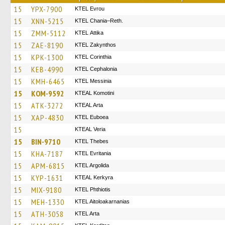
15
YPX-7900
KTEL Evrou
15
XNN-5215
KTEL Chania–Reth.
15
ZMM-5112
KΤΕL Αttika
15
ZAE-8190
KTEL Zakynthos
15
KPK-1300
KTEL Corinthia
15
KEB-4990
KTEL Cephalonia
15
KMH-6465
KTEL Messinia
15
KOM-9592
KTEAL Komotini
15
ATK-3272
KTEAL Arta
15
XAP-4830
ΚΤΕL Euboea
15
KTEAL Veria
15
BIN-9710
KTEL Thebes
15
KHA-7187
ΚΤΕL Evritania
15
APM-6815
KTEL Argolida
15
KYP-1631
KTEAL Kerkyra
15
MIX-9180
ΚΤΕL Phthiotis
15
MEH-1330
KTEL Aitoloakarnanias
15
ATH-3058
KTEL Arta