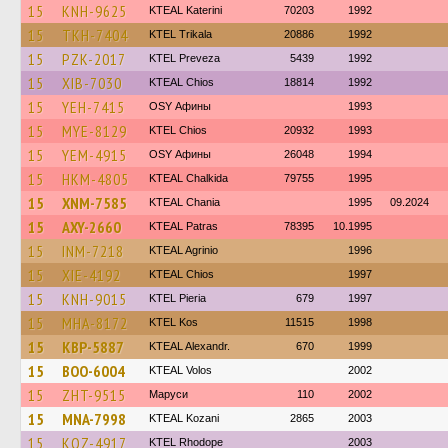
15
KNH-9625
KTEAL Katerini
70203
1992
15
TKH-7404
ΚΤΕL Τrikala
20886
1992
15
PZK-2017
KTEL Preveza
5439
1992
15
XIB-7030
KTEAL Chios
18814
1992
15
YEH-7415
OSY Афины
1993
15
MYE-8129
KTEL Chios
20932
1993
15
YEM-4915
OSY Афины
26048
1994
15
HKM-4805
KTEAL Chalkida
79755
1995
15
XNM-7585
KTEAL Chania
1995
09.2024
15
AXY-2660
KTEAL Patras
78395
10.1995
15
INM-7218
KTEAL Agrinio
1996
15
XIE-4192
KTEAL Chios
1997
15
KNH-9015
KTEL Pieria
679
1997
15
MHA-8172
KTEL Kos
11515
1998
15
KBP-5887
KTEAL Alexandr.
670
1999
15
BOO-6004
KTEAL Volos
2002
15
ZHT-9515
Маруси
110
2002
15
MNA-7998
KTEAL Kozani
2865
2003
15
KOZ-4917
KTEL Rhodope
2003