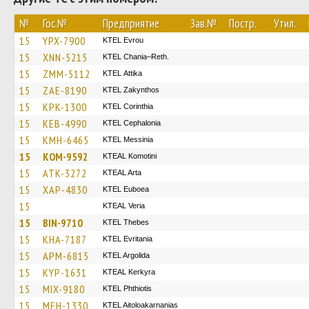
№
Гос.№
Предприятие
Зав.№
Постр.
Утил.
15
YPX-7900
KTEL Evrou
15
XNN-5215
KTEL Chania–Reth.
15
ZMM-5112
KΤΕL Αttika
15
ZAE-8190
KTEL Zakynthos
15
KPK-1300
KTEL Corinthia
15
KEB-4990
KTEL Cephalonia
15
KMH-6465
KTEL Messinia
15
KOM-9592
KTEAL Komotini
15
ATK-3272
KTEAL Arta
15
XAP-4830
ΚΤΕL Euboea
15
KTEAL Veria
15
BIN-9710
KTEL Thebes
15
KHA-7187
ΚΤΕL Evritania
15
APM-6815
KTEL Argolida
15
KYP-1631
KTEAL Kerkyra
15
MIX-9180
ΚΤΕL Phthiotis
15
MEH-1330
KTEL Aitoloakarnanias