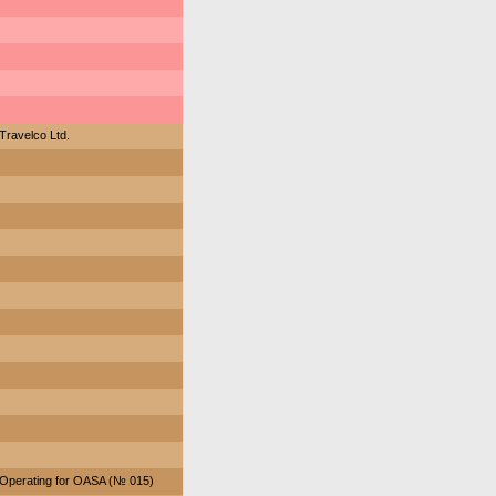
Travelco Ltd.
Operating for OASA (№ 015)