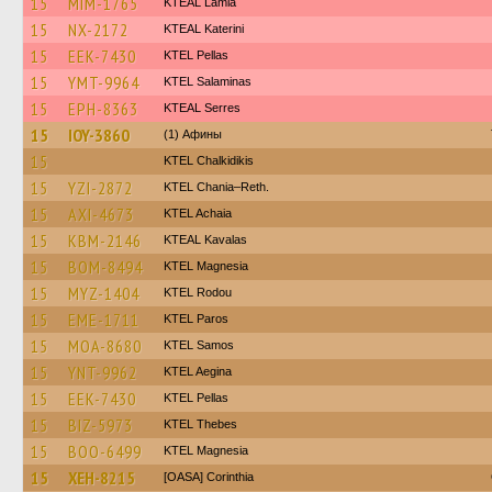
15
MIM-1765
KTEAL Lamia
15
NX-2172
KTEAL Katerini
15
EEK-7430
KTEL Pellas
15
YMT-9964
KTEL Salaminas
15
EPH-8363
KTEAL Serres
15
IOY-3860
(1) Афины
15
ΚΤΕL Chalkidikis
15
YZI-2872
KTEL Chania–Reth.
15
AXI-4673
KTEL Achaia
15
KBM-2146
KTEAL Kavalas
15
BOM-8494
ΚΤΕL Magnesia
15
MYZ-1404
ΚΤΕL Rodou
15
EME-1711
KTEL Paros
15
MOA-8680
KTEL Samos
15
YNT-9962
KTEL Aegina
15
EEK-7430
KTEL Pellas
15
BIZ-5973
KTEL Thebes
15
BOO-6499
ΚΤΕL Magnesia
15
XEH-8215
[OASA] Corinthia