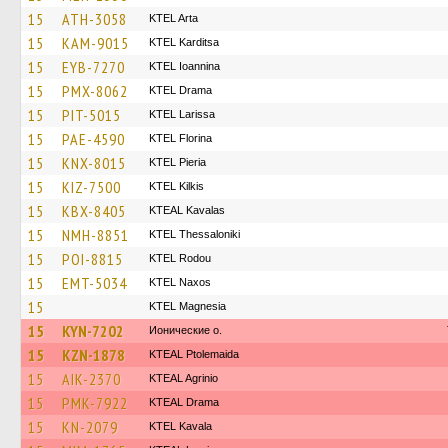
15
ATH-3058
KTEL Arta
15
KAM-9015
ΚΤΕL Karditsa
15
EYB-7270
KTEL Ioannina
15
PMX-8062
KTEL Drama
15
PIT-5015
KTEL Larissa
15
PAE-4590
KTEL Florina
15
KNX-8015
KTEL Pieria
15
KIZ-7500
KTEL Kilkis
15
KBX-8405
KTEAL Kavalas
15
NMH-8851
KTEL Thessaloniki
15
POI-8815
ΚΤΕL Rodou
15
EMT-5034
KTEL Naxos
15
ΚΤΕL Magnesia
15
KYN-7202
Ионические о.
15
KZN-1878
KTEAL Ptolemaida
15
AIK-2370
KTEAL Agrinio
15
PMK-7922
KTEAL Drama
15
KN-2079
KTEL Kavala