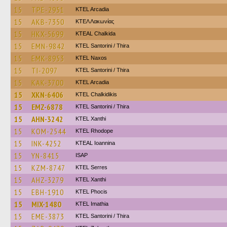
15
TPE-2951
KTEL Arcadia
15
AKB-7350
ΚΤΕΛ Λακωνίας
15
HKX-5699
KTEAL Chalkida
15
EMN-9842
KTEL Santorini / Thira
15
EMK-8953
KTEL Naxos
15
TI-2097
KTEL Santorini / Thira
15
KAK-3700
KTEL Arcadia
15
XKN-6406
ΚΤΕL Chalkidikis
15
EMZ-6878
KTEL Santorini / Thira
15
AHN-3242
KTEL Xanthi
15
KOM-2544
KTEL Rhodope
15
INK-4252
KTEAL Ioannina
15
YN-8415
ISAP
15
KZM-8747
KTEL Serres
15
AHZ-3279
KTEL Xanthi
15
EBH-1910
ΚΤΕL Phocis
15
MIX-1480
KTEL Imathia
15
EME-3873
KTEL Santorini / Thira