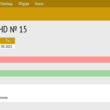
Помощь
Форум
Поиск
RHD № 15
По...
05.2021
атели.