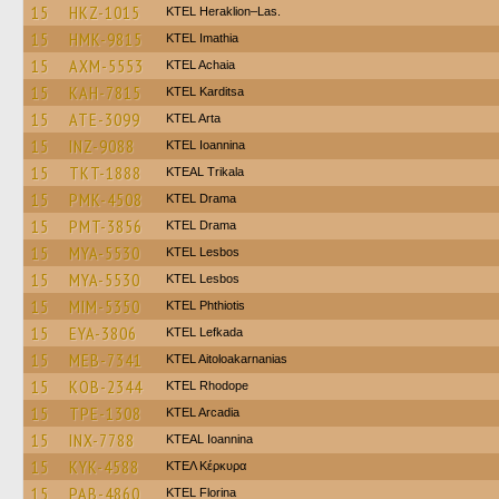
15
HKZ-1015
KTEL Heraklion–Las.
15
HMK-9815
KTEL Imathia
15
AXM-5553
KTEL Achaia
15
KAH-7815
ΚΤΕL Karditsa
15
ATE-3099
KTEL Arta
15
INZ-9088
KTEL Ioannina
15
TKT-1888
KTEAL Trikala
15
PMK-4508
KTEL Drama
15
PMT-3856
KTEL Drama
15
MYA-5530
KTEL Lesbos
15
MYA-5530
KTEL Lesbos
15
MIM-5350
ΚΤΕL Phthiotis
15
EYA-3806
KTEL Lefkada
15
MEB-7341
KTEL Aitoloakarnanias
15
KOB-2344
KTEL Rhodope
15
TPE-1308
KTEL Arcadia
15
INX-7788
KTEAL Ioannina
15
KYK-4588
ΚΤΕΛ Κέρκυρα
15
PAB-4860
KTEL Florina