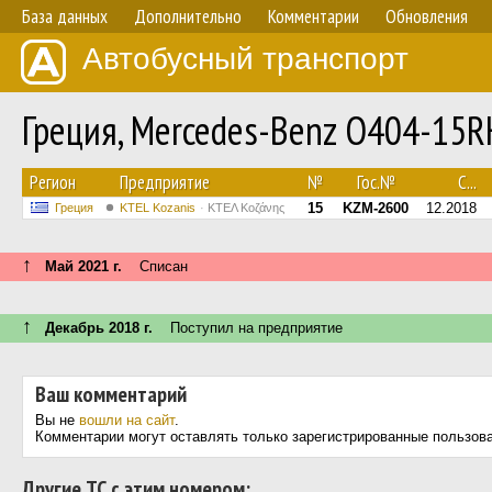
База данных
Дополнительно
Комментарии
Обновления
Автобусный транспорт
Греция, Mercedes-Benz O404-15
Регион
Предприятие
№
Гос.№
С...
15
KZM-2600
12.2018
Греция
ΚΤΕL Kozanis
ΚΤΕΛ Κοζάνης
↑
Май 2021 г.
Списан
↑
Декабрь 2018 г.
Поступил на предприятие
Ваш комментарий
Вы не
вошли на сайт
.
Комментарии могут оставлять только зарегистрированные пользов
Другие ТС с этим номером: