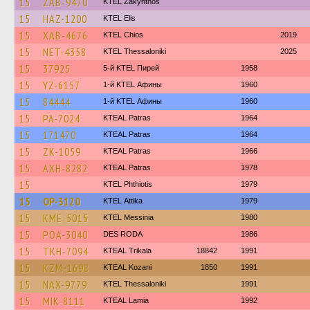
15
ZAB-9470
KTEL Zakynthos
15
HAZ-1200
KTEL Elis
15
XAB-4676
KTEL Chios
2019
15
NET-4358
KTEL Thessaloniki
2025
15
37925
5-й KTEL Пирей
1958
15
YZ-6157
1-й KTEL Афины
1960
15
84444
1-й KTEL Афины
1960
15
PA-7024
KTEAL Patras
1964
15
171470
KTEAL Patras
1964
15
ZK-1059
KTEAL Patras
1966
15
AXH-8282
KTEAL Patras
1978
15
ΚΤΕL Phthiotis
1979
15
OP-3120
KΤΕL Αttika
1979
15
KME-5015
KTEL Messinia
1980
15
POA-3040
DES RODA
1986
15
TKH-7094
KTEAL Trikala
18842
1991
15
KZM-1698
KTEAL Kozani
1850
1991
15
NAX-9779
KTEL Thessaloniki
1991
15
MIK-8111
KTEAL Lamia
1992