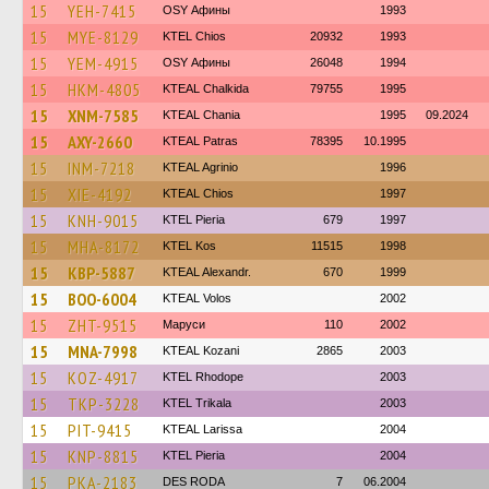
15
YEH-7415
OSY Афины
1993
15
MYE-8129
KTEL Chios
20932
1993
15
YEM-4915
OSY Афины
26048
1994
15
HKM-4805
KTEAL Chalkida
79755
1995
15
XNM-7585
KTEAL Chania
1995
09.2024
15
AXY-2660
KTEAL Patras
78395
10.1995
15
INM-7218
KTEAL Agrinio
1996
15
XIE-4192
KTEAL Chios
1997
15
KNH-9015
KTEL Pieria
679
1997
15
MHA-8172
KTEL Kos
11515
1998
15
KBP-5887
KTEAL Alexandr.
670
1999
15
BOO-6004
KTEAL Volos
2002
15
ZHT-9515
Маруси
110
2002
15
MNA-7998
KTEAL Kozani
2865
2003
15
KOZ-4917
KTEL Rhodope
2003
15
TKP-3228
ΚΤΕL Τrikala
2003
15
PIT-9415
KTEAL Larissa
2004
15
KNP-8815
KTEL Pieria
2004
15
PKA-2183
DES RODA
7
06.2004