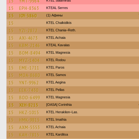
15
YMT-9964
KTEL Salaminas
15
EPH-8363
KTEAL Serres
15
IOY-3860
(1) Афины
15
ΚΤΕL Chalkidikis
15
YZI-2872
KTEL Chania–Reth.
15
AXI-4673
KTEL Achaia
15
KBM-2146
KTEAL Kavalas
15
BOM-8494
ΚΤΕL Magnesia
15
MYZ-1404
ΚΤΕL Rodou
15
EME-1711
KTEL Paros
15
MOA-8680
KTEL Samos
15
YNT-9962
KTEL Aegina
15
EEK-7430
KTEL Pellas
15
BOO-6499
ΚΤΕL Magnesia
15
XEH-8215
[OASA] Corinthia
15
HKZ-1015
KTEL Heraklion–Las.
15
HMK-9815
KTEL Imathia
15
AXM-5553
KTEL Achaia
15
KAH-7815
ΚΤΕL Karditsa