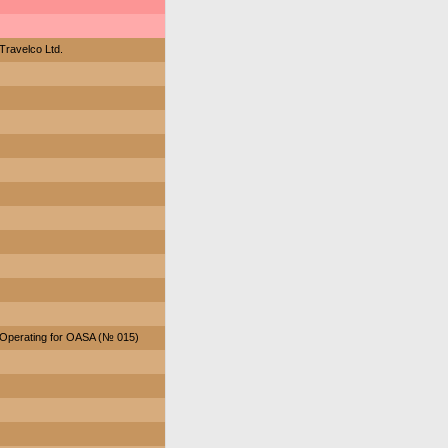
Travelco Ltd.
Operating for OASA (№ 015)