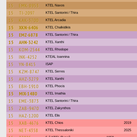
15
EMK-8953
KTEL Naxos
15
TI-2097
KTEL Santorini / Thira
15
KAK-3700
KTEL Arcadia
15
XKN-6406
ΚΤΕL Chalkidikis
15
EMZ-6878
KTEL Santorini / Thira
15
AHN-3242
KTEL Xanthi
15
KOM-2544
KTEL Rhodope
15
INK-4252
KTEAL Ioannina
15
YN-8415
ISAP
15
KZM-8747
KTEL Serres
15
AHZ-3279
KTEL Xanthi
15
EBH-1910
ΚΤΕL Phocis
15
MIX-1480
KTEL Imathia
15
EME-3873
KTEL Santorini / Thira
15
ZAB-9470
KTEL Zakynthos
15
HAZ-1200
KTEL Elis
15
XAB-4676
KTEL Chios
2019
15
NET-4358
KTEL Thessaloniki
2025