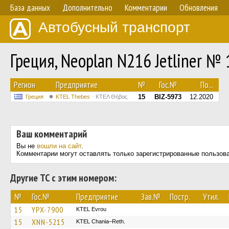
База данных
Дополнительно
Комментарии
Обновления
Автобусный транспорт
Греция, Neoplan N216 Jetliner № 
Регион
Предприятие
№
Гос.№
По...
15
BIZ-5973
12.2020
Греция
KTEL Thebes
ΚΤΕΛ Θήβας
Ваш комментарий
Вы не
вошли на сайт
.
Комментарии могут оставлять только зарегистрированные пользов
Другие ТС с этим номером:
№
Гос.№
Предприятие
Зав.№
Постр.
Утил.
15
YPX-7900
KTEL Evrou
15
XNN-5215
KTEL Chania–Reth.