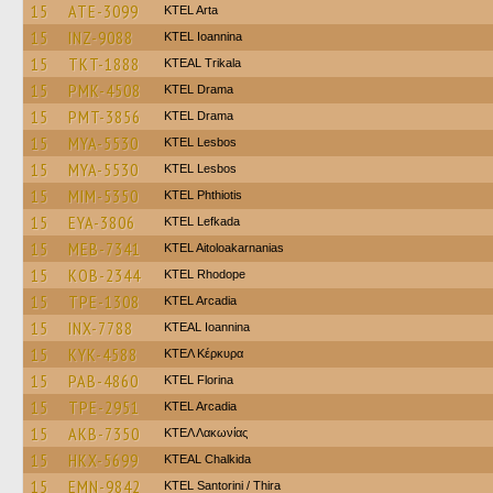
15
ATE-3099
KTEL Arta
15
INZ-9088
KTEL Ioannina
15
TKT-1888
KTEAL Trikala
15
PMK-4508
KTEL Drama
15
PMT-3856
KTEL Drama
15
MYA-5530
KTEL Lesbos
15
MYA-5530
KTEL Lesbos
15
MIM-5350
ΚΤΕL Phthiotis
15
EYA-3806
KTEL Lefkada
15
MEB-7341
KTEL Aitoloakarnanias
15
KOB-2344
KTEL Rhodope
15
TPE-1308
KTEL Arcadia
15
INX-7788
KTEAL Ioannina
15
KYK-4588
ΚΤΕΛ Κέρκυρα
15
PAB-4860
KTEL Florina
15
TPE-2951
KTEL Arcadia
15
AKB-7350
ΚΤΕΛ Λακωνίας
15
HKX-5699
KTEAL Chalkida
15
EMN-9842
KTEL Santorini / Thira