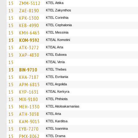
15
ZMM-5112
KΤΕL Αttika
15
ZAE-8190
KTEL Zakynthos
15
KPK-1300
KTEL Corinthia
15
KEB-4990
KTEL Cephalonia
15
KMH-6465
KTEL Messinia
15
KOM-9592
KTEAL Komotini
15
ATK-3272
KTEAL Arta
15
XAP-4830
ΚΤΕL Euboea
15
KTEAL Veria
15
BIN-9710
KTEL Thebes
15
KHA-7187
ΚΤΕL Evritania
15
APM-6815
KTEL Argolida
15
KYP-1631
KTEAL Kerkyra
15
MIX-9180
ΚΤΕL Phthiotis
15
MEH-1330
KTEL Aitoloakarnanias
15
ATH-3058
KTEL Arta
15
KAM-9015
ΚΤΕL Karditsa
15
EYB-7270
KTEL Ioannina
15
PMX-8062
KTEL Drama