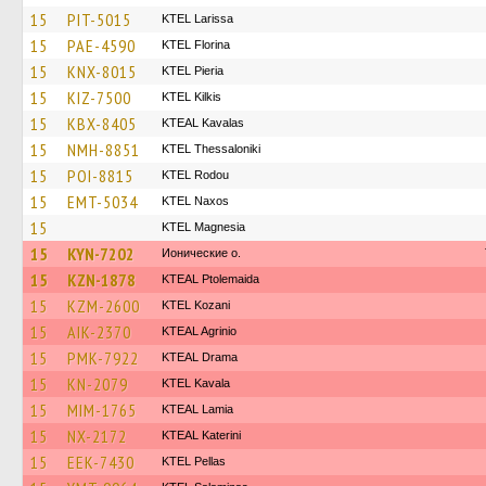
15
PIT-5015
KTEL Larissa
15
PAE-4590
KTEL Florina
15
KNX-8015
KTEL Pieria
15
KIZ-7500
KTEL Kilkis
15
KBX-8405
KTEAL Kavalas
15
NMH-8851
KTEL Thessaloniki
15
POI-8815
ΚΤΕL Rodou
15
EMT-5034
KTEL Naxos
15
ΚΤΕL Magnesia
15
KYN-7202
Ионические о.
15
KZN-1878
KTEAL Ptolemaida
15
KZM-2600
ΚΤΕL Kozani
15
AIK-2370
KTEAL Agrinio
15
PMK-7922
KTEAL Drama
15
KN-2079
KTEL Kavala
15
MIM-1765
KTEAL Lamia
15
NX-2172
KTEAL Katerini
15
EEK-7430
KTEL Pellas