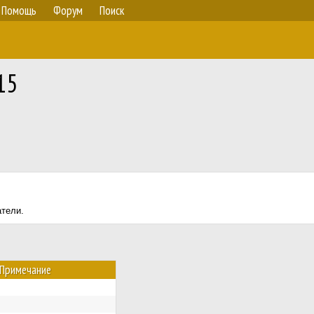
Помощь
Форум
Поиск
15
атели.
Примечание