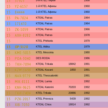
15
37925
5-й KTEL Пирей
1958
15
YZ-6157
1-й KTEL Афины
1960
15
84444
1-й KTEL Афины
1960
15
PA-7024
KTEAL Patras
1964
15
171470
KTEAL Patras
1964
15
ZK-1059
KTEAL Patras
1966
15
AXH-8282
KTEAL Patras
1978
15
ΚΤΕL Phthiotis
1979
15
OP-3120
KΤΕL Αttika
1979
15
KME-5015
KTEL Messinia
1980
15
POA-3040
DES RODA
1986
15
TKH-7094
KTEAL Trikala
18842
1991
15
KZM-1698
KTEAL Kozani
1850
1991
15
NAX-9779
KTEL Thessaloniki
1991
15
MIK-8111
KTEAL Lamia
1992
15
KNH-9625
KTEAL Katerini
70203
1992
15
TKH-7404
ΚΤΕL Τrikala
20886
1992
15
PZK-2017
KTEL Preveza
5439
1992
15
XIB-7030
KTEAL Chios
18814
1992