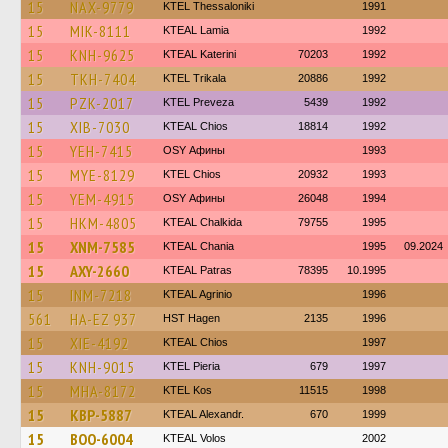
15
NAX-9779
KTEL Thessaloniki
1991
15
MIK-8111
KTEAL Lamia
1992
15
KNH-9625
KTEAL Katerini
70203
1992
15
TKH-7404
ΚΤΕL Τrikala
20886
1992
15
PZK-2017
KTEL Preveza
5439
1992
15
XIB-7030
KTEAL Chios
18814
1992
15
YEH-7415
OSY Афины
1993
15
MYE-8129
KTEL Chios
20932
1993
15
YEM-4915
OSY Афины
26048
1994
15
HKM-4805
KTEAL Chalkida
79755
1995
15
XNM-7585
KTEAL Chania
1995
09.2024
15
AXY-2660
KTEAL Patras
78395
10.1995
15
INM-7218
KTEAL Agrinio
1996
561
HA-EZ 937
HST Hagen
2135
1996
15
XIE-4192
KTEAL Chios
1997
15
KNH-9015
KTEL Pieria
679
1997
15
MHA-8172
KTEL Kos
11515
1998
15
KBP-5887
KTEAL Alexandr.
670
1999
15
BOO-6004
KTEAL Volos
2002