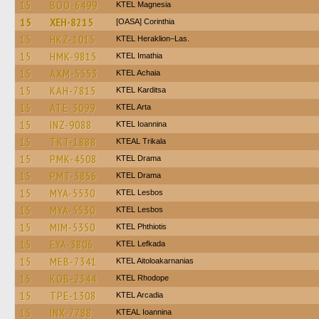
15
BOO-6499
ΚΤΕL Magnesia
15
XEH-8215
[OASA] Corinthia
15
HKZ-1015
KTEL Heraklion–Las.
15
HMK-9815
KTEL Imathia
15
AXM-5553
KTEL Achaia
15
KAH-7815
ΚΤΕL Karditsa
15
ATE-3099
KTEL Arta
15
INZ-9088
KTEL Ioannina
15
TKT-1888
KTEAL Trikala
15
PMK-4508
KTEL Drama
15
PMT-3856
KTEL Drama
15
MYA-5530
KTEL Lesbos
15
MYA-5530
KTEL Lesbos
15
MIM-5350
ΚΤΕL Phthiotis
15
EYA-3806
KTEL Lefkada
15
MEB-7341
KTEL Aitoloakarnanias
15
KOB-2344
KTEL Rhodope
15
TPE-1308
KTEL Arcadia
15
INX-7788
KTEAL Ioannina