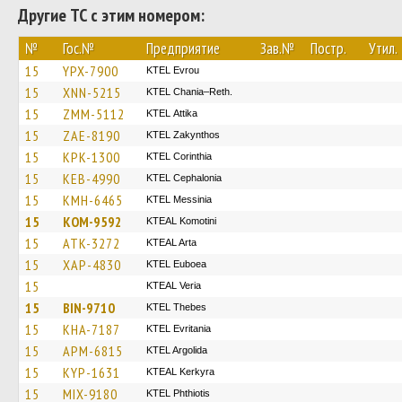
Другие ТС с этим номером:
№
Гос.№
Предприятие
Зав.№
Постр.
Утил.
15
YPX-7900
KTEL Evrou
15
XNN-5215
KTEL Chania–Reth.
15
ZMM-5112
KΤΕL Αttika
15
ZAE-8190
KTEL Zakynthos
15
KPK-1300
KTEL Corinthia
15
KEB-4990
KTEL Cephalonia
15
KMH-6465
KTEL Messinia
15
KOM-9592
KTEAL Komotini
15
ATK-3272
KTEAL Arta
15
XAP-4830
ΚΤΕL Euboea
15
KTEAL Veria
15
BIN-9710
KTEL Thebes
15
KHA-7187
ΚΤΕL Evritania
15
APM-6815
KTEL Argolida
15
KYP-1631
KTEAL Kerkyra
15
MIX-9180
ΚΤΕL Phthiotis