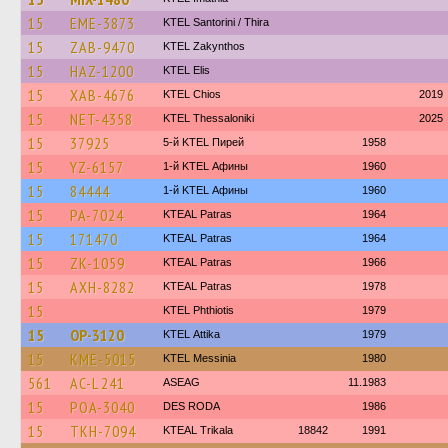
15
EME-3873
KTEL Santorini / Thira
15
ZAB-9470
KTEL Zakynthos
15
HAZ-1200
KTEL Elis
15
XAB-4676
KTEL Chios
2019
15
NET-4358
KTEL Thessaloniki
2025
15
37925
5-й KTEL Пирей
1958
15
YZ-6157
1-й KTEL Афины
1960
15
84444
1-й KTEL Афины
1960
15
PA-7024
KTEAL Patras
1964
15
171470
KTEAL Patras
1964
15
ZK-1059
KTEAL Patras
1966
15
AXH-8282
KTEAL Patras
1978
15
ΚΤΕL Phthiotis
1979
15
OP-3120
KΤΕL Αttika
1979
15
KME-5015
KTEL Messinia
1980
561
AC-L 241
ASEAG
11.1983
15
POA-3040
DES RODA
1986
15
TKH-7094
KTEAL Trikala
18842
1991