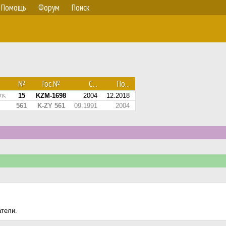
Помощь
Форум
Поиск
№
Гос.№
С...
По...
νης
15
KZM-1698
2004
12.2018
561
K-ZY 561
09.1991
2004
атели.