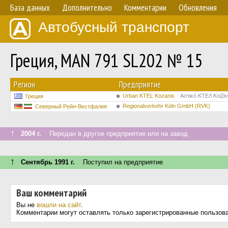
База данных
Дополнительно
Комментарии
Обновления
Автобусный транспорт
Греция, MAN 791 SL202 № 15
Регион
Предприятие
Urban KTEL Kozanis
Αστικό ΚΤΕΛ Κοζά
Греция
Regionalverkehr Köln GmbH (RVK)
Северный Рейн-Вестфалия
↑
2004 г.
Передан в другое предприятие или на завод
↑
Сентябрь 1991 г.
Поступил на предприятие
Ваш комментарий
Вы не
вошли на сайт
.
Комментарии могут оставлять только зарегистрированные пользов