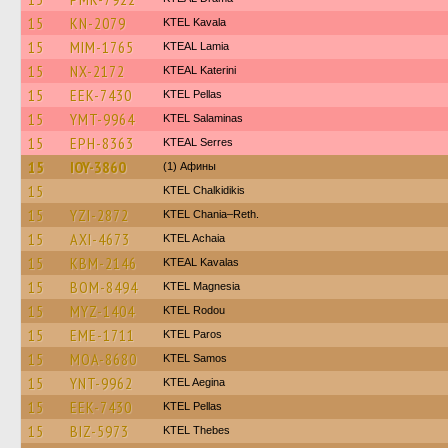
15
KN-2079
KTEL Kavala
15
MIM-1765
KTEAL Lamia
15
NX-2172
KTEAL Katerini
15
EEK-7430
KTEL Pellas
15
YMT-9964
KTEL Salaminas
15
EPH-8363
KTEAL Serres
15
IOY-3860
(1) Афины
15
ΚΤΕL Chalkidikis
15
YZI-2872
KTEL Chania–Reth.
15
AXI-4673
KTEL Achaia
15
KBM-2146
KTEAL Kavalas
15
BOM-8494
ΚΤΕL Magnesia
15
MYZ-1404
ΚΤΕL Rodou
15
EME-1711
KTEL Paros
15
MOA-8680
KTEL Samos
15
YNT-9962
KTEL Aegina
15
EEK-7430
KTEL Pellas
15
BIZ-5973
KTEL Thebes