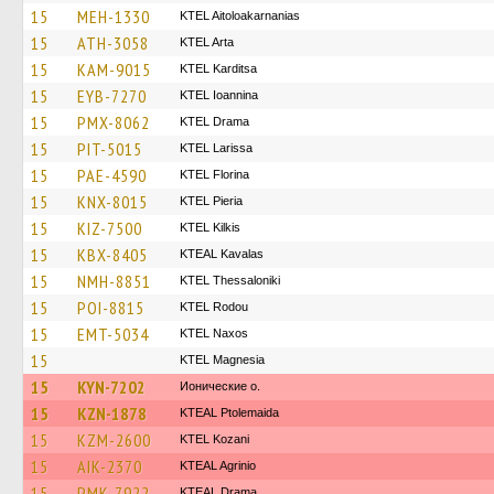
15
MEH-1330
KTEL Aitoloakarnanias
15
ATH-3058
KTEL Arta
15
KAM-9015
ΚΤΕL Karditsa
15
EYB-7270
KTEL Ioannina
15
PMX-8062
KTEL Drama
15
PIT-5015
KTEL Larissa
15
PAE-4590
KTEL Florina
15
KNX-8015
KTEL Pieria
15
KIZ-7500
KTEL Kilkis
15
KBX-8405
KTEAL Kavalas
15
NMH-8851
KTEL Thessaloniki
15
POI-8815
ΚΤΕL Rodou
15
EMT-5034
KTEL Naxos
15
ΚΤΕL Magnesia
15
KYN-7202
Ионические о.
15
KZN-1878
KTEAL Ptolemaida
15
KZM-2600
ΚΤΕL Kozani
15
AIK-2370
KTEAL Agrinio
15
PMK-7922
KTEAL Drama