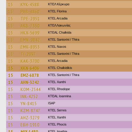
15
KYK-4588
ΚΤΕΛ Κέρκυρα
15
PAB-4860
KTEL Florina
15
TPE-2951
KTEL Arcadia
15
AKB-7350
ΚΤΕΛ Λακωνίας
15
HKX-5699
KTEAL Chalkida
15
EMN-9842
KTEL Santorini / Thira
15
EMK-8953
KTEL Naxos
15
TI-2097
KTEL Santorini / Thira
15
KAK-3700
KTEL Arcadia
15
XKN-6406
ΚΤΕL Chalkidikis
15
EMZ-6878
KTEL Santorini / Thira
15
AHN-3242
KTEL Xanthi
15
KOM-2544
KTEL Rhodope
15
INK-4252
KTEAL Ioannina
15
YN-8415
ISAP
15
KZM-8747
KTEL Serres
15
AHZ-3279
KTEL Xanthi
15
EBH-1910
ΚΤΕL Phocis
15
MIX-1480
KTEL Imathia