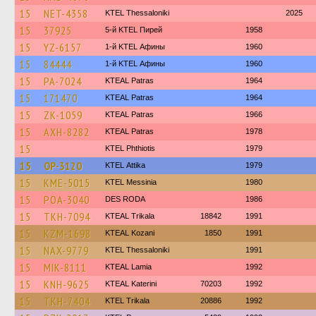
15
NET-4358
KTEL Thessaloniki
2025
15
37925
5-й KTEL Пирей
1958
15
YZ-6157
1-й KTEL Афины
1960
15
84444
1-й KTEL Афины
1960
15
PA-7024
KTEAL Patras
1964
15
171470
KTEAL Patras
1964
15
ZK-1059
KTEAL Patras
1966
15
AXH-8282
KTEAL Patras
1978
15
ΚΤΕL Phthiotis
1979
15
OP-3120
KΤΕL Αttika
1979
15
KME-5015
KTEL Messinia
1980
15
POA-3040
DES RODA
1986
15
TKH-7094
KTEAL Trikala
18842
1991
15
KZM-1698
KTEAL Kozani
1850
1991
15
NAX-9779
KTEL Thessaloniki
1991
15
MIK-8111
KTEAL Lamia
1992
15
KNH-9625
KTEAL Katerini
70203
1992
15
TKH-7404
ΚΤΕL Τrikala
20886
1992