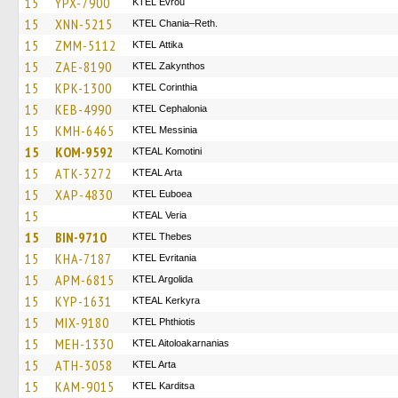
15
YPX-7900
KTEL Evrou
15
XNN-5215
KTEL Chania–Reth.
15
ZMM-5112
KΤΕL Αttika
15
ZAE-8190
KTEL Zakynthos
15
KPK-1300
KTEL Corinthia
15
KEB-4990
KTEL Cephalonia
15
KMH-6465
KTEL Messinia
15
KOM-9592
KTEAL Komotini
15
ATK-3272
KTEAL Arta
15
XAP-4830
ΚΤΕL Euboea
15
KTEAL Veria
15
BIN-9710
KTEL Thebes
15
KHA-7187
ΚΤΕL Evritania
15
APM-6815
KTEL Argolida
15
KYP-1631
KTEAL Kerkyra
15
MIX-9180
ΚΤΕL Phthiotis
15
MEH-1330
KTEL Aitoloakarnanias
15
ATH-3058
KTEL Arta
15
KAM-9015
ΚΤΕL Karditsa