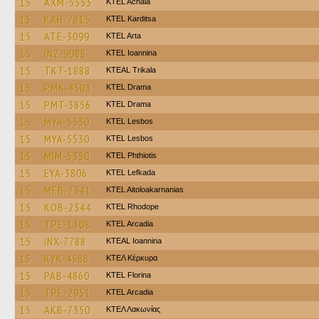
15
AXM-5553
KTEL Achaia
15
KAH-7815
ΚΤΕL Karditsa
15
ATE-3099
KTEL Arta
15
INZ-9088
KTEL Ioannina
15
TKT-1888
KTEAL Trikala
15
PMK-4508
KTEL Drama
15
PMT-3856
KTEL Drama
15
MYA-5530
KTEL Lesbos
15
MYA-5530
KTEL Lesbos
15
MIM-5350
ΚΤΕL Phthiotis
15
EYA-3806
KTEL Lefkada
15
MEB-7341
KTEL Aitoloakarnanias
15
KOB-2344
KTEL Rhodope
15
TPE-1308
KTEL Arcadia
15
INX-7788
KTEAL Ioannina
15
KYK-4588
ΚΤΕΛ Κέρκυρα
15
PAB-4860
KTEL Florina
15
TPE-2951
KTEL Arcadia
15
AKB-7350
ΚΤΕΛ Λακωνίας