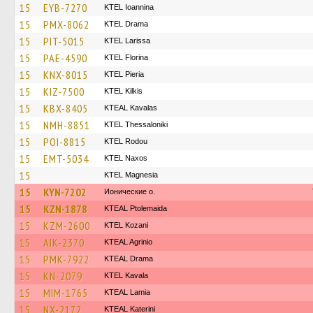
15
EYB-7270
KTEL Ioannina
15
PMX-8062
KTEL Drama
15
PIT-5015
KTEL Larissa
15
PAE-4590
KTEL Florina
15
KNX-8015
KTEL Pieria
15
KIZ-7500
KTEL Kilkis
15
KBX-8405
KTEAL Kavalas
15
NMH-8851
KTEL Thessaloniki
15
POI-8815
ΚΤΕL Rodou
15
EMT-5034
KTEL Naxos
15
ΚΤΕL Magnesia
15
KYN-7202
Ионические о.
15
KZN-1878
KTEAL Ptolemaida
15
KZM-2600
ΚΤΕL Kozani
15
AIK-2370
KTEAL Agrinio
15
PMK-7922
KTEAL Drama
15
KN-2079
KTEL Kavala
15
MIM-1765
KTEAL Lamia
15
NX-2172
KTEAL Katerini