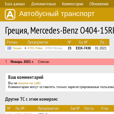
База данных
Дополнительно
Комментарии
Обновления
Автобусный транспорт
Греция, Mercedes-Benz O404-15
Регион
Предприятие
№
Гос.№
По...
15
EEK-7430
01.2021
Греция
KTEL Pellas
ΚΤΕΛ Πέλλας
↑
Январь 2021 г.
Списан
Ваш комментарий
Вы не
вошли на сайт
.
Комментарии могут оставлять только зарегистрированные пользов
Другие ТС с этим номером:
№
Гос.№
Предприятие
Зав.№
Постр.
Утил.