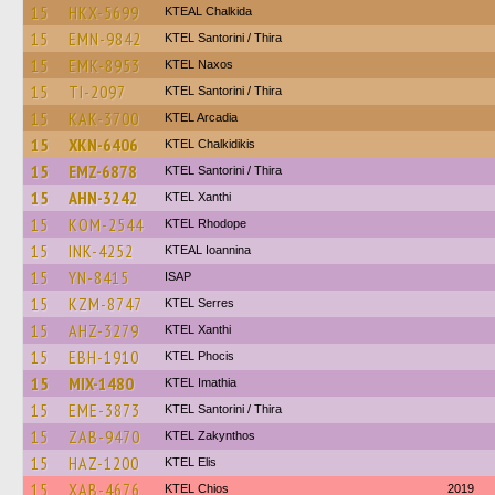
15
HKX-5699
KTEAL Chalkida
15
EMN-9842
KTEL Santorini / Thira
15
EMK-8953
KTEL Naxos
15
TI-2097
KTEL Santorini / Thira
15
KAK-3700
KTEL Arcadia
15
XKN-6406
ΚΤΕL Chalkidikis
15
EMZ-6878
KTEL Santorini / Thira
15
AHN-3242
KTEL Xanthi
15
KOM-2544
KTEL Rhodope
15
INK-4252
KTEAL Ioannina
15
YN-8415
ISAP
15
KZM-8747
KTEL Serres
15
AHZ-3279
KTEL Xanthi
15
EBH-1910
ΚΤΕL Phocis
15
MIX-1480
KTEL Imathia
15
EME-3873
KTEL Santorini / Thira
15
ZAB-9470
KTEL Zakynthos
15
HAZ-1200
KTEL Elis
15
XAB-4676
KTEL Chios
2019