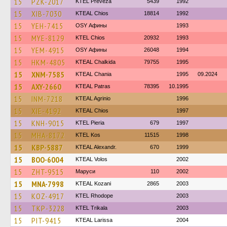
15
PZK-2017
KTEL Preveza
5439
1992
15
XIB-7030
KTEAL Chios
18814
1992
15
YEH-7415
OSY Афины
1993
15
MYE-8129
KTEL Chios
20932
1993
15
YEM-4915
OSY Афины
26048
1994
15
HKM-4805
KTEAL Chalkida
79755
1995
15
XNM-7585
KTEAL Chania
1995
09.2024
15
AXY-2660
KTEAL Patras
78395
10.1995
15
INM-7218
KTEAL Agrinio
1996
15
XIE-4192
KTEAL Chios
1997
15
KNH-9015
KTEL Pieria
679
1997
15
MHA-8172
KTEL Kos
11515
1998
15
KBP-5887
KTEAL Alexandr.
670
1999
15
BOO-6004
KTEAL Volos
2002
15
ZHT-9515
Маруси
110
2002
15
MNA-7998
KTEAL Kozani
2865
2003
15
KOZ-4917
KTEL Rhodope
2003
15
TKP-3228
ΚΤΕL Τrikala
2003
15
PIT-9415
KTEAL Larissa
2004