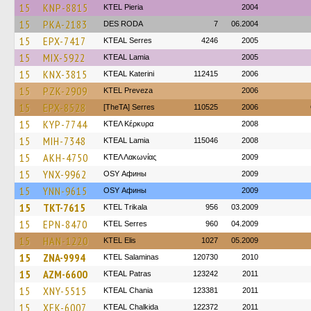
15
KNP-8815
KTEL Pieria
2004
15
PKA-2183
DES RODA
7
06.2004
15
EPX-7417
KTEAL Serres
4246
2005
15
MIX-5922
KTEAL Lamia
2005
15
KNX-3815
KTEAL Katerini
112415
2006
15
PZK-2909
KTEL Preveza
2006
15
EPX-8528
[TheTA] Serres
110525
2006
15
KYP-7744
ΚΤΕΛ Κέρκυρα
2008
15
MIH-7348
KTEAL Lamia
115046
2008
15
AKH-4750
ΚΤΕΛ Λακωνίας
2009
15
YNX-9962
OSY Афины
2009
15
YNN-9615
OSY Афины
2009
15
TKT-7615
ΚΤΕL Τrikala
956
03.2009
15
EPN-8470
KTEL Serres
960
04.2009
15
HAN-1220
KTEL Elis
1027
05.2009
15
ZNA-9994
KTEL Salaminas
120730
2010
15
AZM-6600
KTEAL Patras
123242
2011
15
XNY-5515
KTEAL Chania
123381
2011
15
XEK-6007
KTEAL Chalkida
122372
2011