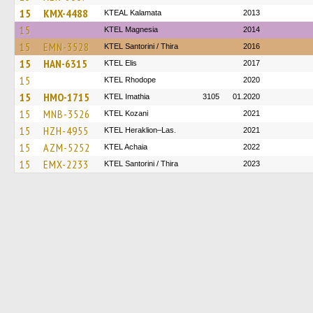
15
KMX-4488
KTEAL Kalamata
2013
15
ΚΤΕL Magnesia
2014
15
EMN-3528
KTEL Santorini / Thira
2016
15
HAN-6315
KTEL Elis
2017
15
KTEL Rhodope
2020
15
HMO-1715
KTEL Imathia
3105
01.2020
15
MNB-3526
ΚΤΕL Kozani
2021
15
HZH-4955
KTEL Heraklion–Las.
2021
15
AZM-5252
KTEL Achaia
2022
15
EMX-2233
KTEL Santorini / Thira
2023