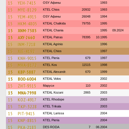
15
YEH-7415
OSY Афины
1993
15
MYE-8129
KTEL Chios
20932
1993
15
YEM-4915
OSY Афины
26048
1994
15
HKM-4805
KTEAL Chalkida
79755
1995
15
XNM-7585
KTEAL Chania
1995
09.2024
15
AXY-2660
KTEAL Patras
78395
10.1995
15
INM-7218
KTEAL Agrinio
1996
15
XIE-4192
KTEAL Chios
1997
15
KNH-9015
KTEL Pieria
679
1997
15
MHA-8172
KTEL Kos
11515
1998
15
KBP-5887
KTEAL Alexandr.
670
1999
15
BOO-6004
KTEAL Volos
2002
15
ZHT-9515
Маруси
110
2002
15
MNA-7998
KTEAL Kozani
2865
2003
15
KOZ-4917
KTEL Rhodope
2003
15
TKP-3228
ΚΤΕL Τrikala
2003
15
PIT-9415
KTEAL Larissa
2004
15
KNP-8815
KTEL Pieria
2004
15
PKA-2183
DES RODA
7
06.2004