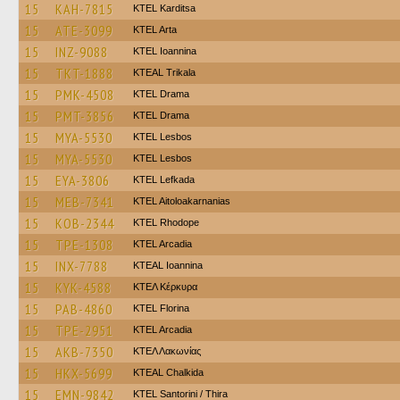
15
KAH-7815
ΚΤΕL Karditsa
15
ATE-3099
KTEL Arta
15
INZ-9088
KTEL Ioannina
15
TKT-1888
KTEAL Trikala
15
PMK-4508
KTEL Drama
15
PMT-3856
KTEL Drama
15
MYA-5530
KTEL Lesbos
15
MYA-5530
KTEL Lesbos
15
EYA-3806
KTEL Lefkada
15
MEB-7341
KTEL Aitoloakarnanias
15
KOB-2344
KTEL Rhodope
15
TPE-1308
KTEL Arcadia
15
INX-7788
KTEAL Ioannina
15
KYK-4588
ΚΤΕΛ Κέρκυρα
15
PAB-4860
KTEL Florina
15
TPE-2951
KTEL Arcadia
15
AKB-7350
ΚΤΕΛ Λακωνίας
15
HKX-5699
KTEAL Chalkida
15
EMN-9842
KTEL Santorini / Thira