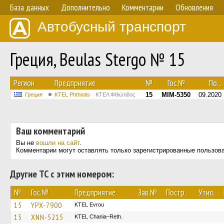
База данных
Дополнительно
Комментарии
Обновления
Автобусный транспорт
Греция, Beulas Stergo № 15
Регион
Предприятие
№
Гос.№
По...
15
MIM-5350
09.2020
Греция
ΚΤΕL Phthiotis
ΚΤΕΛ Φθιώτιδος
Ваш комментарий
Вы не
вошли на сайт
.
Комментарии могут оставлять только зарегистрированные пользов
Другие ТС с этим номером:
№
Гос.№
Предприятие
Зав.№
Постр.
Утил.
15
YPX-7900
KTEL Evrou
15
XNN-5215
KTEL Chania–Reth.