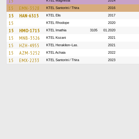
15
ΚΤΕL Magnesia
2014
15
EMN-3528
KTEL Santorini / Thira
2016
15
HAN-6315
KTEL Elis
2017
15
KTEL Rhodope
2020
15
HMO-1715
KTEL Imathia
3105
01.2020
15
MNB-3526
ΚΤΕL Kozani
2021
15
HZH-4955
KTEL Heraklion–Las.
2021
15
AZM-5252
KTEL Achaia
2022
15
EMX-2233
KTEL Santorini / Thira
2023