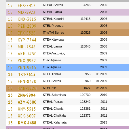
15
EPX-7417
KTEAL Serres
4246
2005
15
MIX-5922
KTEAL Lamia
2005
15
KNX-3815
KTEAL Katerini
112415
2006
15
PZK-2909
KTEL Preveza
2006
15
EPX-8528
[TheTA] Serres
110525
2006
15
KYP-7744
ΚΤΕΛ Κέρκυρα
2008
15
MIH-7348
KTEAL Lamia
115046
2008
15
AKH-4750
ΚΤΕΛ Λακωνίας
2009
15
YNX-9962
OSY Афины
2009
15
YNN-9615
OSY Афины
2009
15
TKT-7615
ΚΤΕL Τrikala
956
03.2009
15
EPN-8470
KTEL Serres
960
04.2009
15
HAN-1220
KTEL Elis
1027
05.2009
15
ZNA-9994
KTEL Salaminas
120730
2010
15
AZM-6600
KTEAL Patras
123242
2011
15
XNY-5515
KTEAL Chania
123381
2011
15
XEK-6007
KTEAL Chalkida
122372
2011
15
KMX-4488
KTEAL Kalamata
2013