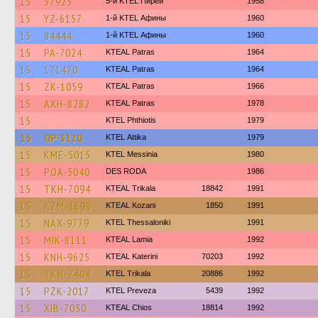
15
37925
5-й KTEL Пирей
1958
15
YZ-6157
1-й KTEL Афины
1960
15
84444
1-й KTEL Афины
1960
15
PA-7024
KTEAL Patras
1964
15
171470
KTEAL Patras
1964
15
ZK-1059
KTEAL Patras
1966
15
AXH-8282
KTEAL Patras
1978
15
ΚΤΕL Phthiotis
1979
15
OP-3120
KΤΕL Αttika
1979
15
KME-5015
KTEL Messinia
1980
15
POA-3040
DES RODA
1986
15
TKH-7094
KTEAL Trikala
18842
1991
15
KZM-1698
KTEAL Kozani
1850
1991
15
NAX-9779
KTEL Thessaloniki
1991
15
MIK-8111
KTEAL Lamia
1992
15
KNH-9625
KTEAL Katerini
70203
1992
15
TKH-7404
ΚΤΕL Τrikala
20886
1992
15
PZK-2017
KTEL Preveza
5439
1992
15
XIB-7030
KTEAL Chios
18814
1992