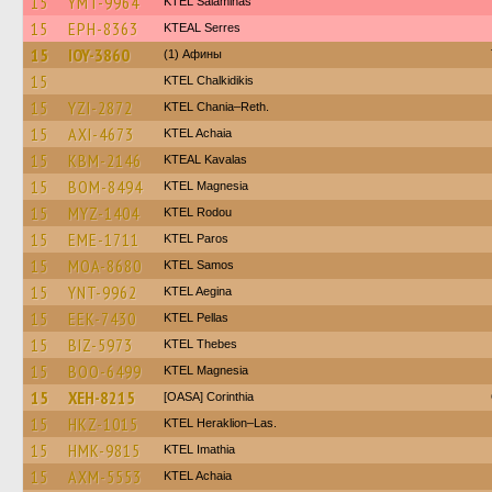
15
YMT-9964
KTEL Salaminas
15
EPH-8363
KTEAL Serres
15
IOY-3860
(1) Афины
15
ΚΤΕL Chalkidikis
15
YZI-2872
KTEL Chania–Reth.
15
AXI-4673
KTEL Achaia
15
KBM-2146
KTEAL Kavalas
15
BOM-8494
ΚΤΕL Magnesia
15
MYZ-1404
ΚΤΕL Rodou
15
EME-1711
KTEL Paros
15
MOA-8680
KTEL Samos
15
YNT-9962
KTEL Aegina
15
EEK-7430
KTEL Pellas
15
BIZ-5973
KTEL Thebes
15
BOO-6499
ΚΤΕL Magnesia
15
XEH-8215
[OASA] Corinthia
15
HKZ-1015
KTEL Heraklion–Las.
15
HMK-9815
KTEL Imathia
15
AXM-5553
KTEL Achaia