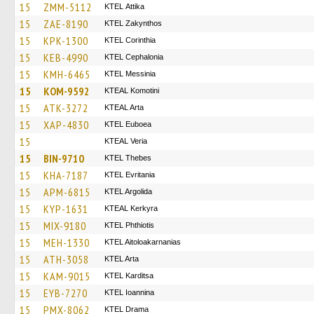
15
ZMM-5112
KΤΕL Αttika
15
ZAE-8190
KTEL Zakynthos
15
KPK-1300
KTEL Corinthia
15
KEB-4990
KTEL Cephalonia
15
KMH-6465
KTEL Messinia
15
KOM-9592
KTEAL Komotini
15
ATK-3272
KTEAL Arta
15
XAP-4830
ΚΤΕL Euboea
15
KTEAL Veria
15
BIN-9710
KTEL Thebes
15
KHA-7187
ΚΤΕL Evritania
15
APM-6815
KTEL Argolida
15
KYP-1631
KTEAL Kerkyra
15
MIX-9180
ΚΤΕL Phthiotis
15
MEH-1330
KTEL Aitoloakarnanias
15
ATH-3058
KTEL Arta
15
KAM-9015
ΚΤΕL Karditsa
15
EYB-7270
KTEL Ioannina
15
PMX-8062
KTEL Drama