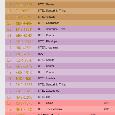
15
EMK-8953
KTEL Naxos
15
TI-2097
KTEL Santorini / Thira
15
KAK-3700
KTEL Arcadia
15
XKN-6406
ΚΤΕL Chalkidikis
15
EMZ-6878
KTEL Santorini / Thira
15
AHN-3242
KTEL Xanthi
15
KOM-2544
KTEL Rhodope
15
INK-4252
KTEAL Ioannina
15
YN-8415
ISAP
15
KZM-8747
KTEL Serres
15
AHZ-3279
KTEL Xanthi
15
EBH-1910
ΚΤΕL Phocis
15
MIX-1480
KTEL Imathia
15
EME-3873
KTEL Santorini / Thira
15
ZAB-9470
KTEL Zakynthos
15
HAZ-1200
KTEL Elis
15
XAB-4676
KTEL Chios
2019
15
NET-4358
KTEL Thessaloniki
2025