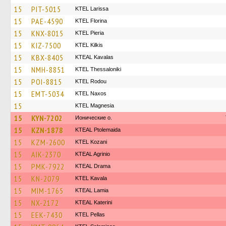
15
PIT-5015
KTEL Larissa
15
PAE-4590
KTEL Florina
15
KNX-8015
KTEL Pieria
15
KIZ-7500
KTEL Kilkis
15
KBX-8405
KTEAL Kavalas
15
NMH-8851
KTEL Thessaloniki
15
POI-8815
ΚΤΕL Rodou
15
EMT-5034
KTEL Naxos
15
ΚΤΕL Magnesia
15
KYN-7202
Ионические о.
15
KZN-1878
KTEAL Ptolemaida
15
KZM-2600
ΚΤΕL Kozani
15
AIK-2370
KTEAL Agrinio
15
PMK-7922
KTEAL Drama
15
KN-2079
KTEL Kavala
15
MIM-1765
KTEAL Lamia
15
NX-2172
KTEAL Katerini
15
EEK-7430
KTEL Pellas