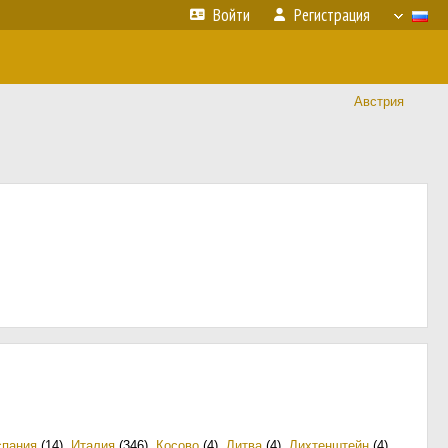
Войти
Регистрация
Австрия
спания
(14)
,
Италия
(346)
,
Косово
(4)
,
Литва
(4)
,
Лихтенштейн
(4)
,