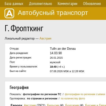
База данных
Дополнительно
Комментарии
Обновления
Автобусный транспорт
Г. Фропткинг
Локальный редактор —
Австрия
Tulln an der Donau
Откуда:
14.03.90
Дата рождения:
Дата регистрации:
26.01.2015
Пол:
мужской
Время у пользователя:
18:49
(+4 ч.)
Был на сайте:
07.08.2026 MSK в 12:28 MSK
География
Показать:
фотографии по регионам ТС
/
фотографии по регионам съёмки
Группировка:
по странам и регионам
/
по количеству фото
Европа
:
Австрия
(7971)
,
Бельгия
(4)
,
Болгария
(4)
,
Босния и Герц