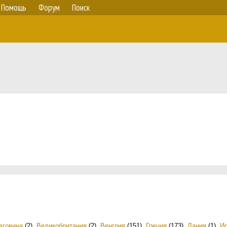
Помощь
Форум
Поиск
еговина
(2)
,
Великобритания
(2)
,
Венгрия
(151)
,
Греция
(173)
,
Дания
(1)
,
И