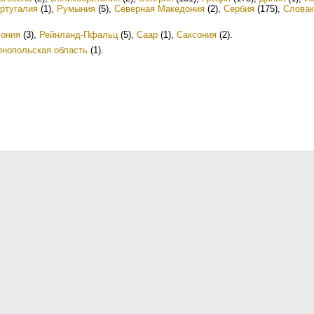
ртугалия
(1)
,
Румыния
(5)
,
Северная Македония
(2)
,
Сербия
(175)
,
Словак
сония
(3)
,
Рейнланд-Пфальц
(5)
,
Саар
(1)
,
Саксония
(2)
.
рнопольская область
(1)
.