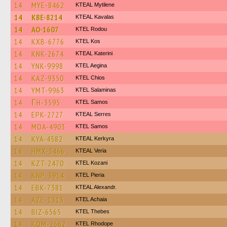
14
MYE-8462
KTEAL Mytilene
14
KBE-8214
KTEAL Kavalas
14
AO-1607
ΚΤΕL Rodou
14
KXB-6776
KTEL Kos
14
KNK-2674
KTEAL Katerini
14
YNK-9998
KTEL Aegina
14
KAZ-9350
KTEL Chios
14
YMT-9963
KTEL Salaminas
14
ΓH-3595
KTEL Samos
14
EPK-2727
KTEAL Serres
14
MOA-4903
KTEL Samos
14
KYA-4582
KTEAL Kerkyra
14
HMX-3466
KTEAL Veria
14
KZT-2470
ΚΤΕL Kozani
14
KNP-3914
KTEL Pieria
14
EBK-7381
KTEAL Alexandr.
14
AZE-1313
KTEL Achaia
14
BIZ-6565
KTEL Thebes
14
KOM-2662
KTEL Rhodope