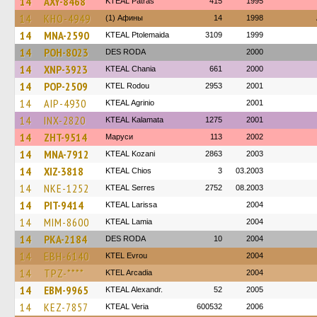
14
AXY-8468
KTEAL Patras
415
1995
14
KHO-4949
(1) Афины
14
1998
14
MNA-2590
KTEAL Ptolemaida
3109
1999
14
POH-8023
DES RODA
2000
14
XNP-3923
KTEAL Chania
661
2000
14
POP-2509
ΚΤΕL Rodou
2953
2001
14
AIP-4930
KTEAL Agrinio
2001
14
INX-2820
KTEAL Kalamata
1275
2001
14
ZHT-9514
Маруси
113
2002
14
MNA-7912
KTEAL Kozani
2863
2003
14
XIZ-3818
KTEAL Chios
3
03.2003
14
NKE-1252
KTEAL Serres
2752
08.2003
14
PIT-9414
KTEAL Larissa
2004
14
MIM-8600
KTEAL Lamia
2004
14
PKA-2184
DES RODA
10
2004
14
EBH-6140
KTEL Evrou
2004
14
TPZ-****
KTEL Arcadia
2004
14
EBM-9965
KTEAL Alexandr.
52
2005
14
KEZ-7857
KTEAL Veria
600532
2006