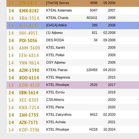
14
EPX-8429
[TheTA] Serres
4898
09.2006
14
KMX-8282
KTEAL Kalamata
5047
2007
14
XBA-5514
KTEAL Chania
601611
2008
14
XEH-8247
[ΟΑΣΑ] Αttikis
289
2008
14
IHH-4953
(1) Афины
821
02.2008
14
POI-5056
DES RODA
34
09.2008
14
AHM-3609
KTEL Xanthi
2009
14
EEN-6814
KTEL Pellas
2009
14
YNN-9614
OSY Афины
2009
14
AZM-1590
KTEAL Patras
120459
04.2010
14
BOO-6114
ΚΤΕL Magnesia
2015
14
KON-4320
KTEL Rhodope
2525
2017
14
EBN-3614
KTEL Evrou
2019
14
XEE-8303
CSS Athens
2020
14
KNX-7214
KTEL Pieria
2020
14
ZAH-1755
KTEL Zakynthos
8412
02.2020
14
AZK-7171
KTEL Achaia
2021
14
KOP-3396
KTEL Rhodope
H218
10.2024