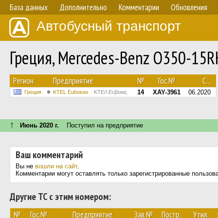
База данных
Дополнительно
Комментарии
Обновления
Автобусный транспорт
Греция, Mercedes-Benz O350-15
Регион
Предприятие
№
Гос.№
С...
14
XAY-3961
06.2020
Греция
ΚΤΕL Euboeas
ΚΤΕΛ Εύβοιας
↑
Июнь 2020 г.
Поступил на предприятие
Ваш комментарий
Вы не
вошли на сайт
.
Комментарии могут оставлять только зарегистрированные пользов
Другие ТС с этим номером:
№
Гос.№
Предприятие
Зав.№
Постр.
Утил.