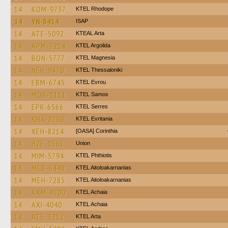
14
KOM-9737
KTEL Rhodope
14
YN-8414
ISAP
14
ATE-5092
KTEAL Arta
14
APM-7214
KTEL Argolida
14
BON-5777
ΚΤΕL Magnesia
14
NEH-9470
KTEL Thessaloniki
14
EBM-6745
KTEL Evrou
14
MOB-1111
KTEL Samos
14
EPK-6566
KTEL Serres
14
KHA-2730
ΚΤΕL Evritania
14
XEH-8214
[OASA] Corinthia
14
HZE-1561
Union
14
MIM-5794
ΚΤΕL Phthiotis
14
MEB-6448
KTEL Aitoloakarnanias
14
MEH-7285
KTEL Aitoloakarnanias
14
AXM-4100
KTEL Achaia
14
AXI-4040
KTEL Achaia
14
ATE-3212
KTEL Arta