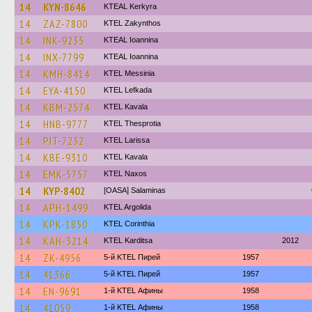
14
KYN-8646
KTEAL Kerkyra
14
ZAZ-7800
KTEL Zakynthos
14
INK-9235
KTEAL Ioannina
14
INX-7799
KTEAL Ioannina
14
KMH-8414
KTEL Messinia
14
EYA-4150
KTEL Lefkada
14
KBM-2574
KTEL Kavala
14
HNB-9777
KTEL Thesprotia
14
PIT-7232
KTEL Larissa
14
KBE-9310
KTEL Kavala
14
EMK-5757
KTEL Naxos
14
KYP-8402
[OASA] Salaminas
14
APH-1499
KTEL Argolida
14
KPK-1850
KTEL Corinthia
14
KAH-3214
ΚΤΕL Karditsa
2012
14
ZK-4956
5-й KTEL Пирей
1957
14
41366
5-й KTEL Пирей
1957
14
EN-9691
1-й KTEL Афины
1958
14
41059
1-й KTEL Афины
1958