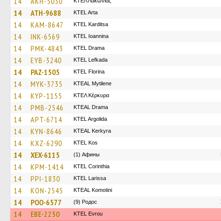
14
AKH-5030
ΚΤΕΛ Λακωνίας
14
ATH-9688
KTEL Arta
14
KAM-8647
ΚΤΕL Karditsa
14
INK-6569
KTEL Ioannina
14
PMK-4843
KTEL Drama
14
EYB-3240
KTEL Lefkada
14
PAZ-1505
KTEL Florina
14
MYK-3735
KTEAL Mytilene
14
KYP-1155
ΚΤΕΛ Κέρκυρα
14
PMB-2546
KTEAL Drama
14
APT-6714
KTEL Argolida
14
KYN-8646
KTEAL Kerkyra
14
KXZ-6290
KTEL Kos
14
XEX-6115
(1) Афины
14
KPM-1414
KTEL Corinthia
14
PPI-1830
KTEL Larissa
14
KON-2545
KTEAL Komotini
14
POO-6577
(9) Родос
14
EBE-2250
KTEL Evrou