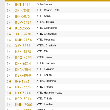
14
IMN-1014
Biblio Globus
14
XNI-7848
KTEL Chania–Reth.
14
IHH-5075
KΤΕL Αttika
14
BOP-3414
KTEAL Trikala
14
KEZ-2555
KTEL Cephalonia
14
XKH-3620
ΚΤΕL Chalkidikis
14
KMP-2134
KTEL Messinia
14
XAY-5858
KTEAL Chalkida
14
HAN-5828
KTEL Elis
14
BOO-4299
KTEAL Volos
14
KNX-6814
KTEAL Katerini
14
KHA-7064
ΚΤΕL Evritania
14
KZX-4969
ΚΤΕL Kozani
14
INY-2552
KTEAL Ioannina
14
HKZ-2223
KTEL Thebes
14
HKX-3974
KTEL Heraklion–Las.
14
BOP-3914
ΚΤΕL Τrikala
14
HMM-2960
KTEL Imathia