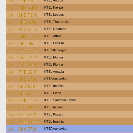
14
EMH-5092
KTEL Andros
14
PMK-4481
KTEL Kavala
14
ANZ-7280
KTEL Lesbos
14
HNB-2909
KTEL Thesprotia
14
KOZ-5419
KTEL Rhodope
14
ZMK-5250
KΤΕL Αttika
14
PIE-5464
KTEL Larissa
14
KYK-7568
ΚΤΕΛ Κέρκυρα
14
PAB-7222
KTEL Florina
14
PAB-5002
KTEL Florina
14
TPE-2295
KTEL Arcadia
14
AKZ-1710
ΚΤΕΛ Λακωνίας
14
KNB-8264
KTEL Imathia
14
KNB-6714
KTEL Pieria
14
EMB-4178
KTEL Santorini / Thira
14
YNT-9968
KTEL Aegina
14
KZK-3707
ΚΤΕL Kozani
14
KZM-1987
KTEL Imathia
14
AKA-3710
ΚΤΕΛ Λακωνίας