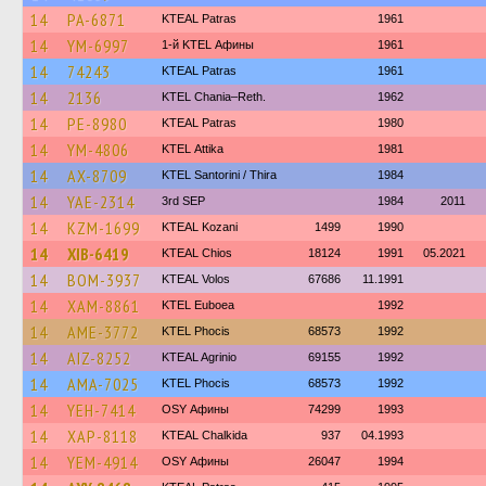
14
PA-6871
KTEAL Patras
1961
14
YM-6997
1-й KTEL Афины
1961
14
74243
KTEAL Patras
1961
14
2136
KTEL Chania–Reth.
1962
14
PE-8980
KTEAL Patras
1980
14
YM-4806
KΤΕL Αttika
1981
14
AX-8709
KTEL Santorini / Thira
1984
14
YAE-2314
3rd SEP
1984
2011
14
KZM-1699
KTEAL Kozani
1499
1990
14
XIB-6419
KTEAL Chios
18124
1991
05.2021
14
BOM-3937
KTEAL Volos
67686
11.1991
14
XAM-8861
ΚΤΕL Euboea
1992
14
AME-3772
ΚΤΕL Phocis
68573
1992
14
AIZ-8252
KTEAL Agrinio
69155
1992
14
AMA-7025
ΚΤΕL Phocis
68573
1992
14
YEH-7414
OSY Афины
74299
1993
14
XAP-8118
KTEAL Chalkida
937
04.1993
14
YEM-4914
OSY Афины
26047
1994