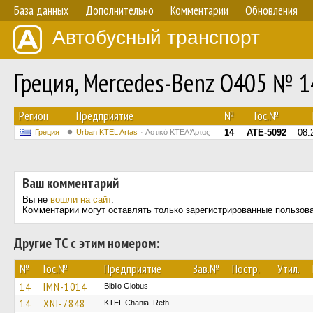
База данных
Дополнительно
Комментарии
Обновления
Автобусный транспорт
Греция, Mercedes-Benz O405 № 1
Регион
Предприятие
№
Гос.№
14
ATE-5092
08.
Греция
Urban KTEL Artas
Αστικό ΚΤΕΛ Άρτας
Ваш комментарий
Вы не
вошли на сайт
.
Комментарии могут оставлять только зарегистрированные пользов
Другие ТС с этим номером:
№
Гос.№
Предприятие
Зав.№
Постр.
Утил.
14
IMN-1014
Biblio Globus
14
XNI-7848
KTEL Chania–Reth.