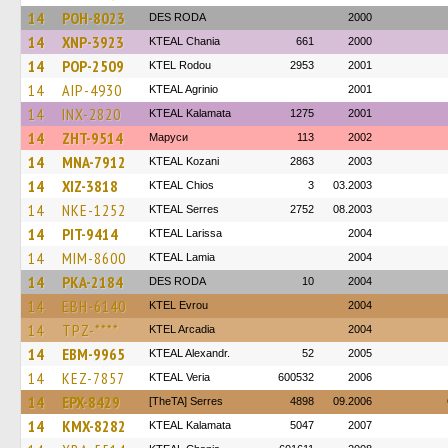
14
POH-8023
DES RODA
2000
14
XNP-3923
KTEAL Chania
661
2000
14
POP-2509
ΚΤΕL Rodou
2953
2001
14
AIP-4930
KTEAL Agrinio
2001
14
INX-2820
KTEAL Kalamata
1275
2001
14
ZHT-9514
Маруси
113
2002
14
MNA-7912
KTEAL Kozani
2863
2003
14
XIZ-3818
KTEAL Chios
3
03.2003
14
NKE-1252
KTEAL Serres
2752
08.2003
14
PIT-9414
KTEAL Larissa
2004
14
MIM-8600
KTEAL Lamia
2004
14
PKA-2184
DES RODA
10
2004
14
EBH-6140
KTEL Evrou
2004
14
TPZ-****
KTEL Arcadia
2004
14
EBM-9965
KTEAL Alexandr.
52
2005
14
KEZ-7857
KTEAL Veria
600532
2006
14
EPX-8429
[TheTA] Serres
4898
09.2006
14
KMX-8282
KTEAL Kalamata
5047
2007