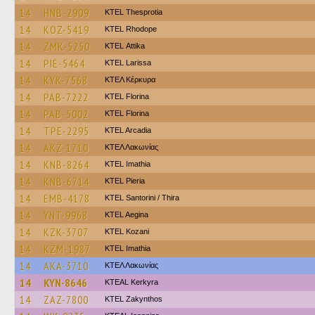
14
HNB-2909
KTEL Thesprotia
14
KOZ-5419
KTEL Rhodope
14
ZMK-5250
KΤΕL Αttika
14
PIE-5464
KTEL Larissa
14
KYK-7568
ΚΤΕΛ Κέρκυρα
14
PAB-7222
KTEL Florina
14
PAB-5002
KTEL Florina
14
TPE-2295
KTEL Arcadia
14
AKZ-1710
ΚΤΕΛ Λακωνίας
14
KNB-8264
KTEL Imathia
14
KNB-6714
KTEL Pieria
14
EMB-4178
KTEL Santorini / Thira
14
YNT-9968
KTEL Aegina
14
KZK-3707
ΚΤΕL Kozani
14
KZM-1987
KTEL Imathia
14
AKA-3710
ΚΤΕΛ Λακωνίας
14
KYN-8646
KTEAL Kerkyra
14
ZAZ-7800
KTEL Zakynthos