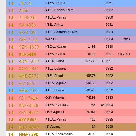
14
74243
KTEAL Patras
1961
14
2136
KTEL Chania–Reth.
1962
14
PE-8980
KTEAL Patras
1980
14
YM-4806
KΤΕL Αttika
1981
14
AX-8709
KTEL Santorini / Thira
1984
14
YAE-2314
3rd SEP
1984
2011
14
KZM-1699
KTEAL Kozani
1499
1990
14
XIB-6419
KTEAL Chios
18124
1991
05.2021
14
BOM-3937
KTEAL Volos
67686
11.1991
14
XAM-8861
ΚΤΕL Euboea
1992
14
AME-3772
ΚΤΕL Phocis
68573
1992
14
AIZ-8252
KTEAL Agrinio
69155
1992
14
AMA-7025
ΚΤΕL Phocis
68573
1992
14
YEH-7414
OSY Афины
74299
1993
14
XAP-8118
KTEAL Chalkida
937
04.1993
14
YEM-4914
OSY Афины
26047
1994
14
AXY-8468
KTEAL Patras
415
1995
14
KHO-4949
(1) Афины
14
1998
14
MNA-2590
KTEAL Ptolemaida
3109
1999