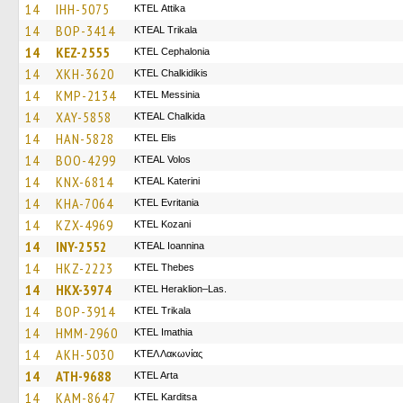
14
IHH-5075
KΤΕL Αttika
14
BOP-3414
KTEAL Trikala
14
KEZ-2555
KTEL Cephalonia
14
XKH-3620
ΚΤΕL Chalkidikis
14
KMP-2134
KTEL Messinia
14
XAY-5858
KTEAL Chalkida
14
HAN-5828
KTEL Elis
14
BOO-4299
KTEAL Volos
14
KNX-6814
KTEAL Katerini
14
KHA-7064
ΚΤΕL Evritania
14
KZX-4969
ΚΤΕL Kozani
14
INY-2552
KTEAL Ioannina
14
HKZ-2223
KTEL Thebes
14
HKX-3974
KTEL Heraklion–Las.
14
BOP-3914
ΚΤΕL Τrikala
14
HMM-2960
KTEL Imathia
14
AKH-5030
ΚΤΕΛ Λακωνίας
14
ATH-9688
KTEL Arta
14
KAM-8647
ΚΤΕL Karditsa