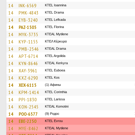
14
INK-6569
KTEL Ioannina
14
PMK-4843
KTEL Drama
14
EYB-3240
KTEL Lefkada
14
PAZ-1505
KTEL Florina
14
MYK-3735
KTEAL Mytilene
14
KYP-1155
ΚΤΕΛ Κέρκυρα
14
PMB-2546
KTEAL Drama
14
APT-6714
KTEL Argolida
14
KYN-8646
KTEAL Kerkyra
14
XAY-3961
ΚΤΕL Euboea
14
KXZ-6290
KTEL Kos
14
XEX-6115
(1) Афины
14
KPM-1414
KTEL Corinthia
14
PPI-1830
KTEL Larissa
14
KON-2545
KTEAL Komotini
14
POO-6577
(9) Родос
14
EBE-2250
KTEL Evrou
14
MYE-8462
KTEAL Mytilene