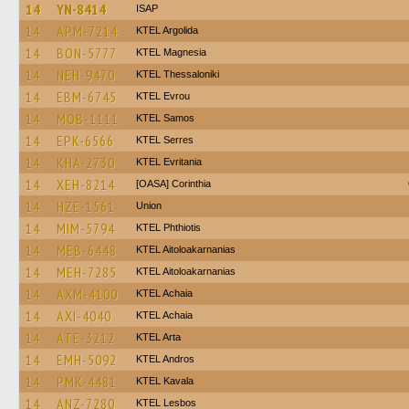
14
YN-8414
ISAP
14
APM-7214
KTEL Argolida
14
BON-5777
ΚΤΕL Magnesia
14
NEH-9470
KTEL Thessaloniki
14
EBM-6745
KTEL Evrou
14
MOB-1111
KTEL Samos
14
EPK-6566
KTEL Serres
14
KHA-2730
ΚΤΕL Evritania
14
XEH-8214
[OASA] Corinthia
14
HZE-1561
Union
14
MIM-5794
ΚΤΕL Phthiotis
14
MEB-6448
KTEL Aitoloakarnanias
14
MEH-7285
KTEL Aitoloakarnanias
14
AXM-4100
KTEL Achaia
14
AXI-4040
KTEL Achaia
14
ATE-3212
KTEL Arta
14
EMH-5092
KTEL Andros
14
PMK-4481
KTEL Kavala
14
ANZ-7280
KTEL Lesbos