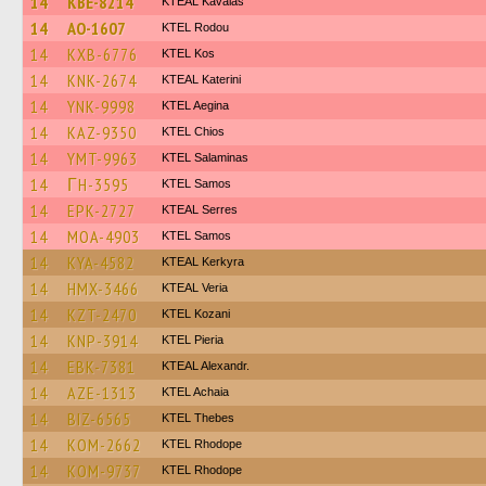
14
KBE-8214
KTEAL Kavalas
14
AO-1607
ΚΤΕL Rodou
14
KXB-6776
KTEL Kos
14
KNK-2674
KTEAL Katerini
14
YNK-9998
KTEL Aegina
14
KAZ-9350
KTEL Chios
14
YMT-9963
KTEL Salaminas
14
ΓH-3595
KTEL Samos
14
EPK-2727
KTEAL Serres
14
MOA-4903
KTEL Samos
14
KYA-4582
KTEAL Kerkyra
14
HMX-3466
KTEAL Veria
14
KZT-2470
ΚΤΕL Kozani
14
KNP-3914
KTEL Pieria
14
EBK-7381
KTEAL Alexandr.
14
AZE-1313
KTEL Achaia
14
BIZ-6565
KTEL Thebes
14
KOM-2662
KTEL Rhodope
14
KOM-9737
KTEL Rhodope