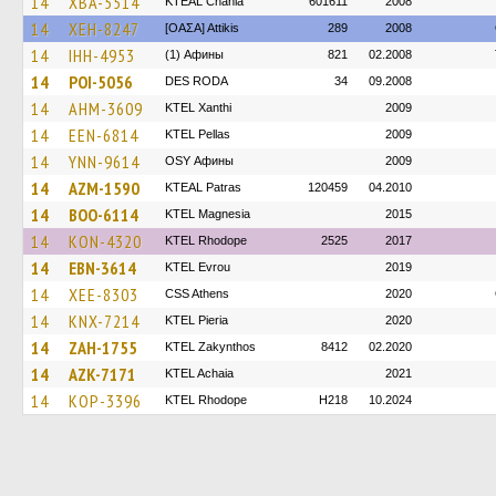
14
XBA-5514
KTEAL Chania
601611
2008
14
XEH-8247
[ΟΑΣΑ] Αttikis
289
2008
14
IHH-4953
(1) Афины
821
02.2008
14
POI-5056
DES RODA
34
09.2008
14
AHM-3609
KTEL Xanthi
2009
14
EEN-6814
KTEL Pellas
2009
14
YNN-9614
OSY Афины
2009
14
AZM-1590
KTEAL Patras
120459
04.2010
14
BOO-6114
ΚΤΕL Magnesia
2015
14
KON-4320
KTEL Rhodope
2525
2017
14
EBN-3614
KTEL Evrou
2019
14
XEE-8303
CSS Athens
2020
14
KNX-7214
KTEL Pieria
2020
14
ZAH-1755
KTEL Zakynthos
8412
02.2020
14
AZK-7171
KTEL Achaia
2021
14
KOP-3396
KTEL Rhodope
H218
10.2024