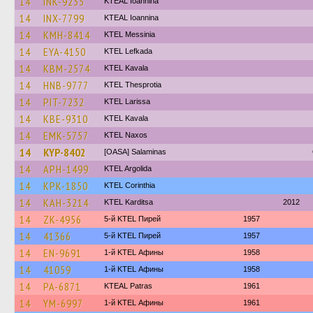
14
INK-9235
KTEAL Ioannina
14
INX-7799
KTEAL Ioannina
14
KMH-8414
KTEL Messinia
14
EYA-4150
KTEL Lefkada
14
KBM-2574
KTEL Kavala
14
HNB-9777
KTEL Thesprotia
14
PIT-7232
KTEL Larissa
14
KBE-9310
KTEL Kavala
14
EMK-5757
KTEL Naxos
14
KYP-8402
[OASA] Salaminas
14
APH-1499
KTEL Argolida
14
KPK-1850
KTEL Corinthia
14
KAH-3214
ΚΤΕL Karditsa
2012
14
ZK-4956
5-й KTEL Пирей
1957
14
41366
5-й KTEL Пирей
1957
14
EN-9691
1-й KTEL Афины
1958
14
41059
1-й KTEL Афины
1958
14
PA-6871
KTEAL Patras
1961
14
YM-6997
1-й KTEL Афины
1961