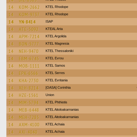
14
KOM-2662
KTEL Rhodope
14
KOM-9737
KTEL Rhodope
14
YN-8414
ISAP
14
ATE-5092
KTEAL Arta
14
APM-7214
KTEL Argolida
14
BON-5777
ΚΤΕL Magnesia
14
NEH-9470
KTEL Thessaloniki
14
EBM-6745
KTEL Evrou
14
MOB-1111
KTEL Samos
14
EPK-6566
KTEL Serres
14
KHA-2730
ΚΤΕL Evritania
14
XEH-8214
[OASA] Corinthia
14
HZE-1561
Union
14
MIM-5794
ΚΤΕL Phthiotis
14
MEB-6448
KTEL Aitoloakarnanias
14
MEH-7285
KTEL Aitoloakarnanias
14
AXM-4100
KTEL Achaia
14
AXI-4040
KTEL Achaia