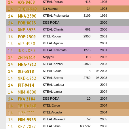
14
AXY-8468
KTEAL Patras
415
1995
14
KHO-4949
(1) Афины
14
1998
14
MNA-2590
KTEAL Ptolemaida
3109
1999
14
POH-8023
DES RODA
2000
14
XNP-3923
KTEAL Chania
661
2000
14
POP-2509
ΚΤΕL Rodou
2953
2001
14
AIP-4930
KTEAL Agrinio
2001
14
INX-2820
KTEAL Kalamata
1275
2001
14
ZHT-9514
Маруси
113
2002
14
MNA-7912
KTEAL Kozani
2863
2003
14
XIZ-3818
KTEAL Chios
3
03.2003
14
NKE-1252
KTEAL Serres
2752
08.2003
14
PIT-9414
KTEAL Larissa
2004
14
MIM-8600
KTEAL Lamia
2004
14
PKA-2184
DES RODA
10
2004
14
EBH-6140
KTEL Evrou
2004
14
TPZ-****
KTEL Arcadia
2004
14
EBM-9965
KTEAL Alexandr.
52
2005
14
KEZ-7857
KTEAL Veria
600532
2006