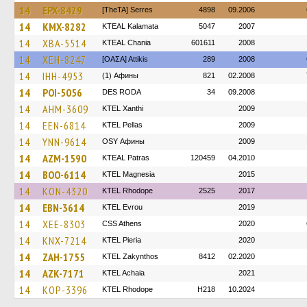
14
EPX-8429
[TheTA] Serres
4898
09.2006
14
KMX-8282
KTEAL Kalamata
5047
2007
14
XBA-5514
KTEAL Chania
601611
2008
14
XEH-8247
[ΟΑΣΑ] Αttikis
289
2008
14
IHH-4953
(1) Афины
821
02.2008
14
POI-5056
DES RODA
34
09.2008
14
AHM-3609
KTEL Xanthi
2009
14
EEN-6814
KTEL Pellas
2009
14
YNN-9614
OSY Афины
2009
14
AZM-1590
KTEAL Patras
120459
04.2010
14
BOO-6114
ΚΤΕL Magnesia
2015
14
KON-4320
KTEL Rhodope
2525
2017
14
EBN-3614
KTEL Evrou
2019
14
XEE-8303
CSS Athens
2020
14
KNX-7214
KTEL Pieria
2020
14
ZAH-1755
KTEL Zakynthos
8412
02.2020
14
AZK-7171
KTEL Achaia
2021
14
KOP-3396
KTEL Rhodope
H218
10.2024