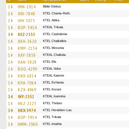
14
IMN-1014
Biblio Globus
14
XNI-7848
KTEL Chania–Reth.
14
IHH-5075
KΤΕL Αttika
14
BOP-3414
KTEAL Trikala
14
KEZ-2555
KTEL Cephalonia
14
XKH-3620
ΚΤΕL Chalkidikis
14
KMP-2134
KTEL Messinia
14
XAY-5858
KTEAL Chalkida
14
HAN-5828
KTEL Elis
14
BOO-4299
KTEAL Volos
14
KNX-6814
KTEAL Katerini
14
KHA-7064
ΚΤΕL Evritania
14
KZX-4969
ΚΤΕL Kozani
14
INY-2552
KTEAL Ioannina
14
HKZ-2223
KTEL Thebes
14
HKX-3974
KTEL Heraklion–Las.
14
BOP-3914
ΚΤΕL Τrikala
14
HMM-2960
KTEL Imathia