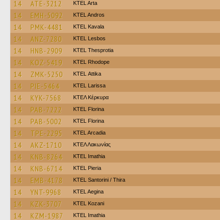
14
ATE-3212
KTEL Arta
14
EMH-5092
KTEL Andros
14
PMK-4481
KTEL Kavala
14
ANZ-7280
KTEL Lesbos
14
HNB-2909
KTEL Thesprotia
14
KOZ-5419
KTEL Rhodope
14
ZMK-5250
KΤΕL Αttika
14
PIE-5464
KTEL Larissa
14
KYK-7568
ΚΤΕΛ Κέρκυρα
14
PAB-7222
KTEL Florina
14
PAB-5002
KTEL Florina
14
TPE-2295
KTEL Arcadia
14
AKZ-1710
ΚΤΕΛ Λακωνίας
14
KNB-8264
KTEL Imathia
14
KNB-6714
KTEL Pieria
14
EMB-4178
KTEL Santorini / Thira
14
YNT-9968
KTEL Aegina
14
KZK-3707
ΚΤΕL Kozani
14
KZM-1987
KTEL Imathia