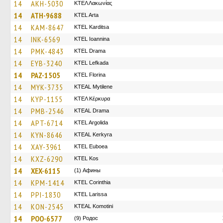
14
AKH-5030
ΚΤΕΛ Λακωνίας
14
ATH-9688
KTEL Arta
14
KAM-8647
ΚΤΕL Karditsa
14
INK-6569
KTEL Ioannina
14
PMK-4843
KTEL Drama
14
EYB-3240
KTEL Lefkada
14
PAZ-1505
KTEL Florina
14
MYK-3735
KTEAL Mytilene
14
KYP-1155
ΚΤΕΛ Κέρκυρα
14
PMB-2546
KTEAL Drama
14
APT-6714
KTEL Argolida
14
KYN-8646
KTEAL Kerkyra
14
XAY-3961
ΚΤΕL Euboea
14
KXZ-6290
KTEL Kos
14
XEX-6115
(1) Афины
14
KPM-1414
KTEL Corinthia
14
PPI-1830
KTEL Larissa
14
KON-2545
KTEAL Komotini
14
POO-6577
(9) Родос