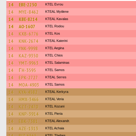
14
EBE-2250
KTEL Evrou
14
MYE-8462
KTEAL Mytilene
14
KBE-8214
KTEAL Kavalas
14
AO-1607
ΚΤΕL Rodou
14
KXB-6776
KTEL Kos
14
KNK-2674
KTEAL Katerini
14
YNK-9998
KTEL Aegina
14
KAZ-9350
KTEL Chios
14
YMT-9963
KTEL Salaminas
14
ΓH-3595
KTEL Samos
14
EPK-2727
KTEAL Serres
14
MOA-4903
KTEL Samos
14
KYA-4582
KTEAL Kerkyra
14
HMX-3466
KTEAL Veria
14
KZT-2470
ΚΤΕL Kozani
14
KNP-3914
KTEL Pieria
14
EBK-7381
KTEAL Alexandr.
14
AZE-1313
KTEL Achaia
14
BIZ-6565
KTEL Thebes