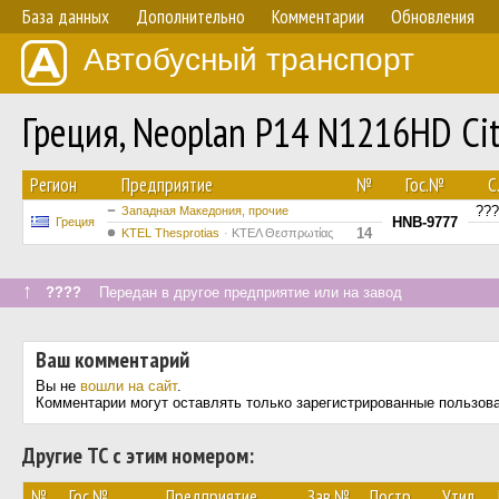
База данных
Дополнительно
Комментарии
Обновления
Автобусный транспорт
Греция, Neoplan P14 N1216HD Ci
Регион
Предприятие
№
Гос.№
С.
???
Западная Македония, прочие
HNB-9777
Греция
14
KTEL Thesprotias
ΚΤΕΛ Θεσπρωτίας
↑
????
Передан в другое предприятие или на завод
Ваш комментарий
Вы не
вошли на сайт
.
Комментарии могут оставлять только зарегистрированные пользов
Другие ТС с этим номером:
№
Гос.№
Предприятие
Зав.№
Постр.
Утил.