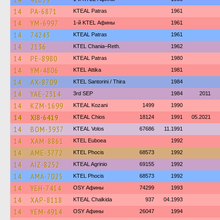
14
PA-6871
KTEAL Patras
1961
14
YM-6997
1-й KTEL Афины
1961
14
74243
KTEAL Patras
1961
14
2136
KTEL Chania–Reth.
1962
14
PE-8980
KTEAL Patras
1980
14
YM-4806
KΤΕL Αttika
1981
14
AX-8709
KTEL Santorini / Thira
1984
14
YAE-2314
3rd SEP
1984
2011
14
KZM-1699
KTEAL Kozani
1499
1990
14
XIB-6419
KTEAL Chios
18124
1991
05.2021
14
BOM-3937
KTEAL Volos
67686
11.1991
14
XAM-8861
ΚΤΕL Euboea
1992
14
AME-3772
ΚΤΕL Phocis
68573
1992
14
AIZ-8252
KTEAL Agrinio
69155
1992
14
AMA-7025
ΚΤΕL Phocis
68573
1992
14
YEH-7414
OSY Афины
74299
1993
14
XAP-8118
KTEAL Chalkida
937
04.1993
14
YEM-4914
OSY Афины
26047
1994