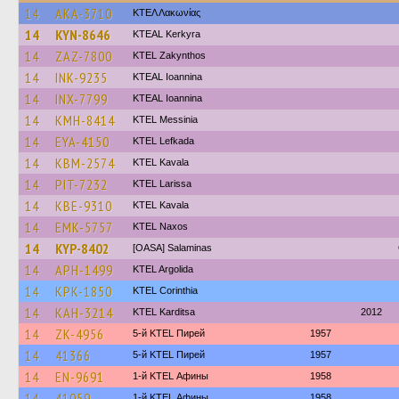
14
AKA-3710
ΚΤΕΛ Λακωνίας
14
KYN-8646
KTEAL Kerkyra
14
ZAZ-7800
KTEL Zakynthos
14
INK-9235
KTEAL Ioannina
14
INX-7799
KTEAL Ioannina
14
KMH-8414
KTEL Messinia
14
EYA-4150
KTEL Lefkada
14
KBM-2574
KTEL Kavala
14
PIT-7232
KTEL Larissa
14
KBE-9310
KTEL Kavala
14
EMK-5757
KTEL Naxos
14
KYP-8402
[OASA] Salaminas
14
APH-1499
KTEL Argolida
14
KPK-1850
KTEL Corinthia
14
KAH-3214
ΚΤΕL Karditsa
2012
14
ZK-4956
5-й KTEL Пирей
1957
14
41366
5-й KTEL Пирей
1957
14
EN-9691
1-й KTEL Афины
1958
14
41059
1-й KTEL Афины
1958