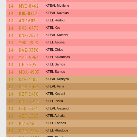
14
MYE-8462
KTEAL Mytilene
14
KBE-8214
KTEAL Kavalas
14
AO-1607
ΚΤΕL Rodou
14
KXB-6776
KTEL Kos
14
KNK-2674
KTEAL Katerini
14
YNK-9998
KTEL Aegina
14
KAZ-9350
KTEL Chios
14
YMT-9963
KTEL Salaminas
14
ΓH-3595
KTEL Samos
14
MOA-4903
KTEL Samos
14
KYA-4582
KTEAL Kerkyra
14
HMX-3466
KTEAL Veria
14
KZT-2470
ΚΤΕL Kozani
14
KNP-3914
KTEL Pieria
14
EBK-7381
KTEAL Alexandr.
14
AZE-1313
KTEL Achaia
14
BIZ-6565
KTEL Thebes
14
KOM-2662
KTEL Rhodope