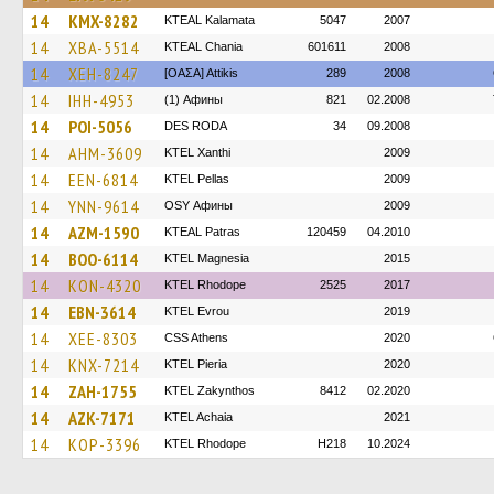
14
KMX-8282
KTEAL Kalamata
5047
2007
14
XBA-5514
KTEAL Chania
601611
2008
14
XEH-8247
[ΟΑΣΑ] Αttikis
289
2008
14
IHH-4953
(1) Афины
821
02.2008
14
POI-5056
DES RODA
34
09.2008
14
AHM-3609
KTEL Xanthi
2009
14
EEN-6814
KTEL Pellas
2009
14
YNN-9614
OSY Афины
2009
14
AZM-1590
KTEAL Patras
120459
04.2010
14
BOO-6114
ΚΤΕL Magnesia
2015
14
KON-4320
KTEL Rhodope
2525
2017
14
EBN-3614
KTEL Evrou
2019
14
XEE-8303
CSS Athens
2020
14
KNX-7214
KTEL Pieria
2020
14
ZAH-1755
KTEL Zakynthos
8412
02.2020
14
AZK-7171
KTEL Achaia
2021
14
KOP-3396
KTEL Rhodope
H218
10.2024