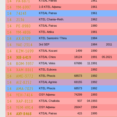
14
PA-6871
KTEAL Patras
1961
14
YM-6997
1-й KTEL Афины
1961
14
74243
KTEAL Patras
1961
14
2136
KTEL Chania–Reth.
1962
14
PE-8980
KTEAL Patras
1980
14
YM-4806
KΤΕL Αttika
1981
14
AX-8709
KTEL Santorini / Thira
1984
14
YAE-2314
3rd SEP
1984
2011
14
KZM-1699
KTEAL Kozani
1499
1990
14
XIB-6419
KTEAL Chios
18124
1991
05.2021
14
BOM-3937
KTEAL Volos
67686
11.1991
14
XAM-8861
ΚΤΕL Euboea
1992
14
AME-3772
ΚΤΕL Phocis
68573
1992
14
AIZ-8252
KTEAL Agrinio
69155
1992
14
AMA-7025
ΚΤΕL Phocis
68573
1992
14
YEH-7414
OSY Афины
74299
1993
14
XAP-8118
KTEAL Chalkida
937
04.1993
14
YEM-4914
OSY Афины
26047
1994
14
AXY-8468
KTEAL Patras
415
1995