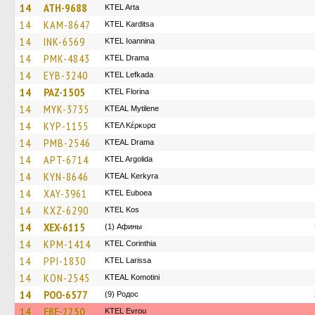
14
ATH-9688
KTEL Arta
14
KAM-8647
ΚΤΕL Karditsa
14
INK-6569
KTEL Ioannina
14
PMK-4843
KTEL Drama
14
EYB-3240
KTEL Lefkada
14
PAZ-1505
KTEL Florina
14
MYK-3735
KTEAL Mytilene
14
KYP-1155
ΚΤΕΛ Κέρκυρα
14
PMB-2546
KTEAL Drama
14
APT-6714
KTEL Argolida
14
KYN-8646
KTEAL Kerkyra
14
XAY-3961
ΚΤΕL Euboea
14
KXZ-6290
KTEL Kos
14
XEX-6115
(1) Афины
14
KPM-1414
KTEL Corinthia
14
PPI-1830
KTEL Larissa
14
KON-2545
KTEAL Komotini
14
POO-6577
(9) Родос
14
EBE-2250
KTEL Evrou