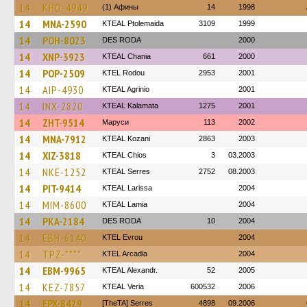
14
KHO-4949
(1) Афины
14
1998
14
MNA-2590
KTEAL Ptolemaida
3109
1999
14
POH-8023
DES RODA
2000
14
XNP-3923
KTEAL Chania
661
2000
14
POP-2509
ΚΤΕL Rodou
2953
2001
14
AIP-4930
KTEAL Agrinio
2001
14
INX-2820
KTEAL Kalamata
1275
2001
14
ZHT-9514
Маруси
113
2002
14
MNA-7912
KTEAL Kozani
2863
2003
14
XIZ-3818
KTEAL Chios
3
03.2003
14
NKE-1252
KTEAL Serres
2752
08.2003
14
PIT-9414
KTEAL Larissa
2004
14
MIM-8600
KTEAL Lamia
2004
14
PKA-2184
DES RODA
10
2004
14
EBH-6140
KTEL Evrou
2004
14
TPZ-****
KTEL Arcadia
2004
14
EBM-9965
KTEAL Alexandr.
52
2005
14
KEZ-7857
KTEAL Veria
600532
2006
14
EPX-8429
[TheTA] Serres
4898
09.2006