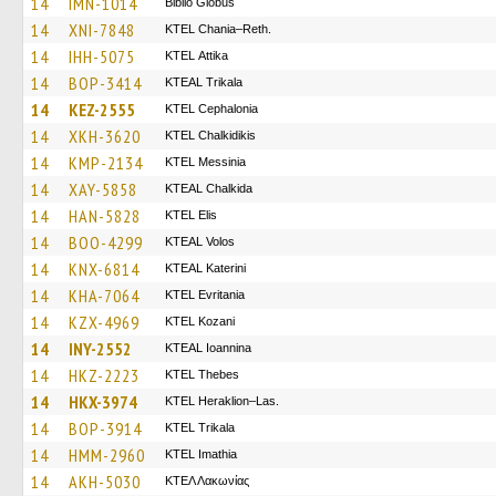
14
IMN-1014
Biblio Globus
14
XNI-7848
KTEL Chania–Reth.
14
IHH-5075
KΤΕL Αttika
14
BOP-3414
KTEAL Trikala
14
KEZ-2555
KTEL Cephalonia
14
XKH-3620
ΚΤΕL Chalkidikis
14
KMP-2134
KTEL Messinia
14
XAY-5858
KTEAL Chalkida
14
HAN-5828
KTEL Elis
14
BOO-4299
KTEAL Volos
14
KNX-6814
KTEAL Katerini
14
KHA-7064
ΚΤΕL Evritania
14
KZX-4969
ΚΤΕL Kozani
14
INY-2552
KTEAL Ioannina
14
HKZ-2223
KTEL Thebes
14
HKX-3974
KTEL Heraklion–Las.
14
BOP-3914
ΚΤΕL Τrikala
14
HMM-2960
KTEL Imathia
14
AKH-5030
ΚΤΕΛ Λακωνίας