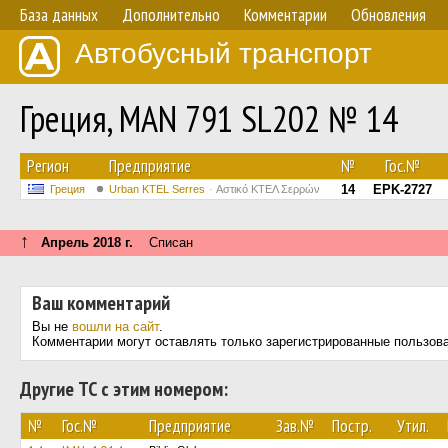
База данных
Дополнительно
Комментарии
Обновления
Автобусный транспорт
Греция, MAN 791 SL202 № 14
Регион
Предприятие
№
Гос.№
14
EPK-2727
Греция
Urban KTEL Serres
Αστικό ΚΤΕΛ Σερρών
↑
Апрель 2018 г.
Списан
Ваш комментарий
Вы не
вошли на сайт
.
Комментарии могут оставлять только зарегистрированные пользов
Другие ТС с этим номером:
№
Гос.№
Предприятие
Зав.№
Постр.
Утил.