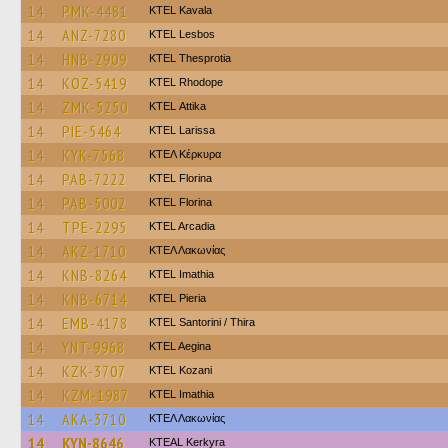
14
PMK-4481
KTEL Kavala
14
ANZ-7280
KTEL Lesbos
14
HNB-2909
KTEL Thesprotia
14
KOZ-5419
KTEL Rhodope
14
ZMK-5250
KΤΕL Αttika
14
PIE-5464
KTEL Larissa
14
KYK-7568
ΚΤΕΛ Κέρκυρα
14
PAB-7222
KTEL Florina
14
PAB-5002
KTEL Florina
14
TPE-2295
KTEL Arcadia
14
AKZ-1710
ΚΤΕΛ Λακωνίας
14
KNB-8264
KTEL Imathia
14
KNB-6714
KTEL Pieria
14
EMB-4178
KTEL Santorini / Thira
14
YNT-9968
KTEL Aegina
14
KZK-3707
ΚΤΕL Kozani
14
KZM-1987
KTEL Imathia
14
AKA-3710
ΚΤΕΛ Λακωνίας
14
KYN-8646
KTEAL Kerkyra