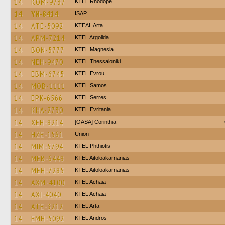
14
KOM-9737
KTEL Rhodope
14
YN-8414
ISAP
14
ATE-5092
KTEAL Arta
14
APM-7214
KTEL Argolida
14
BON-5777
ΚΤΕL Magnesia
14
NEH-9470
KTEL Thessaloniki
14
EBM-6745
KTEL Evrou
14
MOB-1111
KTEL Samos
14
EPK-6566
KTEL Serres
14
KHA-2730
ΚΤΕL Evritania
14
XEH-8214
[OASA] Corinthia
14
HZE-1561
Union
14
MIM-5794
ΚΤΕL Phthiotis
14
MEB-6448
KTEL Aitoloakarnanias
14
MEH-7285
KTEL Aitoloakarnanias
14
AXM-4100
KTEL Achaia
14
AXI-4040
KTEL Achaia
14
ATE-3212
KTEL Arta
14
EMH-5092
KTEL Andros