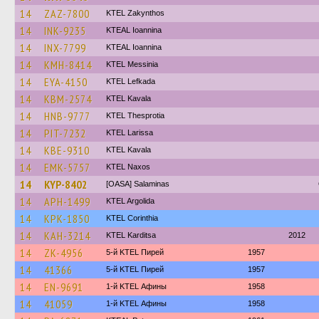
14
ZAZ-7800
KTEL Zakynthos
14
INK-9235
KTEAL Ioannina
14
INX-7799
KTEAL Ioannina
14
KMH-8414
KTEL Messinia
14
EYA-4150
KTEL Lefkada
14
KBM-2574
KTEL Kavala
14
HNB-9777
KTEL Thesprotia
14
PIT-7232
KTEL Larissa
14
KBE-9310
KTEL Kavala
14
EMK-5757
KTEL Naxos
14
KYP-8402
[OASA] Salaminas
14
APH-1499
KTEL Argolida
14
KPK-1850
KTEL Corinthia
14
KAH-3214
ΚΤΕL Karditsa
2012
14
ZK-4956
5-й KTEL Пирей
1957
14
41366
5-й KTEL Пирей
1957
14
EN-9691
1-й KTEL Афины
1958
14
41059
1-й KTEL Афины
1958