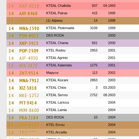
14
XAP-8118
KTEAL Chalkida
937
04.1993
14
AXY-8468
KTEAL Patras
415
1995
14
KHO-4949
(1) Афины
14
1998
14
MNA-2590
KTEAL Ptolemaida
3109
1999
14
POH-8023
DES RODA
2000
14
XNP-3923
KTEAL Chania
661
2000
14
POP-2509
ΚΤΕL Rodou
2953
2001
14
AIP-4930
KTEAL Agrinio
2001
14
INX-2820
KTEAL Kalamata
1275
2001
14
ZHT-9514
Маруси
113
2002
14
MNA-7912
KTEAL Kozani
2863
2003
14
XIZ-3818
KTEAL Chios
3
03.2003
14
NKE-1252
KTEAL Serres
2752
08.2003
14
PIT-9414
KTEAL Larissa
2004
14
MIM-8600
KTEAL Lamia
2004
14
PKA-2184
DES RODA
10
2004
14
EBH-6140
KTEL Evrou
2004
14
TPZ-****
KTEL Arcadia
2004