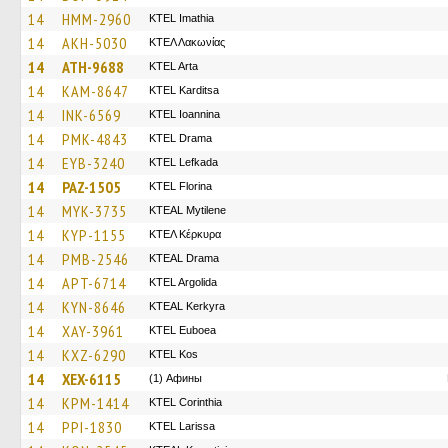
14
HMM-2960
KTEL Imathia
14
AKH-5030
ΚΤΕΛ Λακωνίας
14
ATH-9688
KTEL Arta
14
KAM-8647
ΚΤΕL Karditsa
14
INK-6569
KTEL Ioannina
14
PMK-4843
KTEL Drama
14
EYB-3240
KTEL Lefkada
14
PAZ-1505
KTEL Florina
14
MYK-3735
KTEAL Mytilene
14
KYP-1155
ΚΤΕΛ Κέρκυρα
14
PMB-2546
KTEAL Drama
14
APT-6714
KTEL Argolida
14
KYN-8646
KTEAL Kerkyra
14
XAY-3961
ΚΤΕL Euboea
14
KXZ-6290
KTEL Kos
14
XEX-6115
(1) Афины
14
KPM-1414
KTEL Corinthia
14
PPI-1830
KTEL Larissa