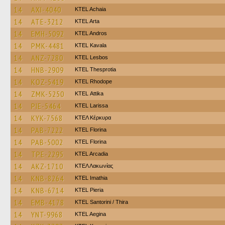
14
AXI-4040
KTEL Achaia
14
ATE-3212
KTEL Arta
14
EMH-5092
KTEL Andros
14
PMK-4481
KTEL Kavala
14
ANZ-7280
KTEL Lesbos
14
HNB-2909
KTEL Thesprotia
14
KOZ-5419
KTEL Rhodope
14
ZMK-5250
KΤΕL Αttika
14
PIE-5464
KTEL Larissa
14
KYK-7568
ΚΤΕΛ Κέρκυρα
14
PAB-7222
KTEL Florina
14
PAB-5002
KTEL Florina
14
TPE-2295
KTEL Arcadia
14
AKZ-1710
ΚΤΕΛ Λακωνίας
14
KNB-8264
KTEL Imathia
14
KNB-6714
KTEL Pieria
14
EMB-4178
KTEL Santorini / Thira
14
YNT-9968
KTEL Aegina