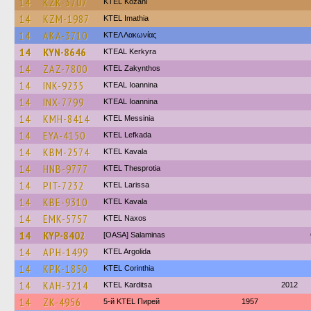
14
KZK-3707
ΚΤΕL Kozani
14
KZM-1987
KTEL Imathia
14
AKA-3710
ΚΤΕΛ Λακωνίας
14
KYN-8646
KTEAL Kerkyra
14
ZAZ-7800
KTEL Zakynthos
14
INK-9235
KTEAL Ioannina
14
INX-7799
KTEAL Ioannina
14
KMH-8414
KTEL Messinia
14
EYA-4150
KTEL Lefkada
14
KBM-2574
KTEL Kavala
14
HNB-9777
KTEL Thesprotia
14
PIT-7232
KTEL Larissa
14
KBE-9310
KTEL Kavala
14
EMK-5757
KTEL Naxos
14
KYP-8402
[OASA] Salaminas
14
APH-1499
KTEL Argolida
14
KPK-1850
KTEL Corinthia
14
KAH-3214
ΚΤΕL Karditsa
2012
14
ZK-4956
5-й KTEL Пирей
1957