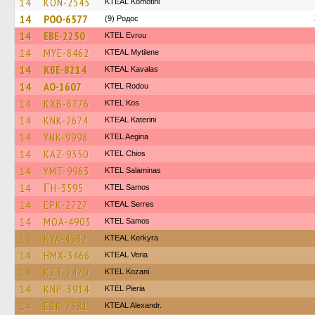
14
KON-2545
KTEAL Komotini
14
POO-6577
(9) Родос
14
EBE-2250
KTEL Evrou
14
MYE-8462
KTEAL Mytilene
14
KBE-8214
KTEAL Kavalas
14
AO-1607
ΚΤΕL Rodou
14
KXB-6776
KTEL Kos
14
KNK-2674
KTEAL Katerini
14
YNK-9998
KTEL Aegina
14
KAZ-9350
KTEL Chios
14
YMT-9963
KTEL Salaminas
14
ΓH-3595
KTEL Samos
14
EPK-2727
KTEAL Serres
14
MOA-4903
KTEL Samos
14
KYA-4582
KTEAL Kerkyra
14
HMX-3466
KTEAL Veria
14
KZT-2470
ΚΤΕL Kozani
14
KNP-3914
KTEL Pieria
14
EBK-7381
KTEAL Alexandr.