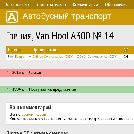
База данных
Дополнительно
Комментарии
Обновления
Автобусный транспорт
Греция, Van Hool A300 № 14
Регион
Предприятие
№
14
Греция
Odikes Synkoinonies (OSY)
Οδικές Συγκοινωνίες (ΟΣΥ)
↑
2016 г.
Списан
↑
1994 г.
Поступил на предприятие
Ваш комментарий
Вы не
вошли на сайт
.
Комментарии могут оставлять только зарегистрированные пользов
Другие ТС с этим номером: