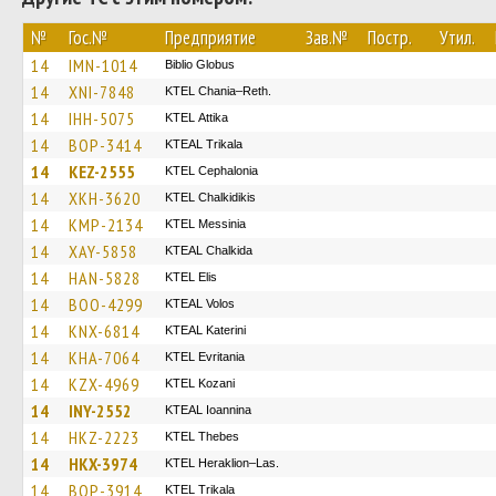
№
Гос.№
Предприятие
Зав.№
Постр.
Утил.
14
IMN-1014
Biblio Globus
14
XNI-7848
KTEL Chania–Reth.
14
IHH-5075
KΤΕL Αttika
14
BOP-3414
KTEAL Trikala
14
KEZ-2555
KTEL Cephalonia
14
XKH-3620
ΚΤΕL Chalkidikis
14
KMP-2134
KTEL Messinia
14
XAY-5858
KTEAL Chalkida
14
HAN-5828
KTEL Elis
14
BOO-4299
KTEAL Volos
14
KNX-6814
KTEAL Katerini
14
KHA-7064
ΚΤΕL Evritania
14
KZX-4969
ΚΤΕL Kozani
14
INY-2552
KTEAL Ioannina
14
HKZ-2223
KTEL Thebes
14
HKX-3974
KTEL Heraklion–Las.
14
BOP-3914
ΚΤΕL Τrikala