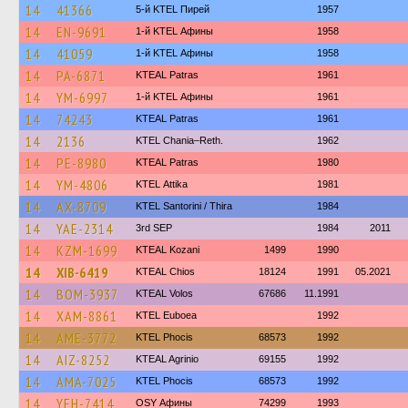
14
41366
5-й KTEL Пирей
1957
14
EN-9691
1-й KTEL Афины
1958
14
41059
1-й KTEL Афины
1958
14
PA-6871
KTEAL Patras
1961
14
YM-6997
1-й KTEL Афины
1961
14
74243
KTEAL Patras
1961
14
2136
KTEL Chania–Reth.
1962
14
PE-8980
KTEAL Patras
1980
14
YM-4806
KΤΕL Αttika
1981
14
AX-8709
KTEL Santorini / Thira
1984
14
YAE-2314
3rd SEP
1984
2011
14
KZM-1699
KTEAL Kozani
1499
1990
14
XIB-6419
KTEAL Chios
18124
1991
05.2021
14
BOM-3937
KTEAL Volos
67686
11.1991
14
XAM-8861
ΚΤΕL Euboea
1992
14
AME-3772
ΚΤΕL Phocis
68573
1992
14
AIZ-8252
KTEAL Agrinio
69155
1992
14
AMA-7025
ΚΤΕL Phocis
68573
1992
14
YEH-7414
OSY Афины
74299
1993