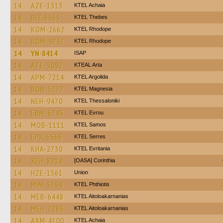
14
AZE-1313
KTEL Achaia
14
BIZ-6565
KTEL Thebes
14
KOM-2662
KTEL Rhodope
14
KOM-9737
KTEL Rhodope
14
YN-8414
ISAP
14
ATE-5092
KTEAL Arta
14
APM-7214
KTEL Argolida
14
BON-5777
ΚΤΕL Magnesia
14
NEH-9470
KTEL Thessaloniki
14
EBM-6745
KTEL Evrou
14
MOB-1111
KTEL Samos
14
EPK-6566
KTEL Serres
14
KHA-2730
ΚΤΕL Evritania
14
XEH-8214
[OASA] Corinthia
14
HZE-1561
Union
14
MIM-5794
ΚΤΕL Phthiotis
14
MEB-6448
KTEL Aitoloakarnanias
14
MEH-7285
KTEL Aitoloakarnanias
14
AXM-4100
KTEL Achaia