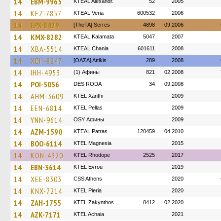
14
EBM-9965
KTEAL Alexandr.
52
2005
14
KEZ-7857
KTEAL Veria
600532
2006
14
EPX-8429
[TheTA] Serres
4898
09.2006
14
KMX-8282
KTEAL Kalamata
5047
2007
14
XBA-5514
KTEAL Chania
601611
2008
14
XEH-8247
[ΟΑΣΑ] Αttikis
289
2008
14
IHH-4953
(1) Афины
821
02.2008
14
POI-5056
DES RODA
34
09.2008
14
AHM-3609
KTEL Xanthi
2009
14
EEN-6814
KTEL Pellas
2009
14
YNN-9614
OSY Афины
2009
14
AZM-1590
KTEAL Patras
120459
04.2010
14
BOO-6114
ΚΤΕL Magnesia
2015
14
KON-4320
KTEL Rhodope
2525
2017
14
EBN-3614
KTEL Evrou
2019
14
XEE-8303
CSS Athens
2020
14
KNX-7214
KTEL Pieria
2020
14
ZAH-1755
KTEL Zakynthos
8412
02.2020
14
AZK-7171
KTEL Achaia
2021