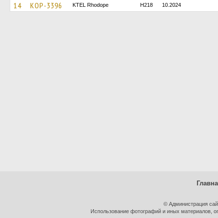
14
KOP-3396
KTEL Rhodope
H218
10.2024
Главн
© Администрация сай
Использование фотографий и иных материалов, оп