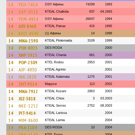
14
YEH-7414
OSY Афины
74299
1993
14
XAP-8118
KTEAL Chalkida
937
04.1993
14
YEM-4914
OSY Афины
26047
1994
14
AXY-8468
KTEAL Patras
415
1995
14
KHO-4949
(1) Афины
14
1998
14
MNA-2590
KTEAL Ptolemaida
3109
1999
14
POH-8023
DES RODA
2000
14
XNP-3923
KTEAL Chania
661
2000
14
POP-2509
ΚΤΕL Rodou
2953
2001
14
AIP-4930
KTEAL Agrinio
2001
14
INX-2820
KTEAL Kalamata
1275
2001
14
ZHT-9514
Маруси
113
2002
14
MNA-7912
KTEAL Kozani
2863
2003
14
XIZ-3818
KTEAL Chios
3
03.2003
14
NKE-1252
KTEAL Serres
2752
08.2003
14
PIT-9414
KTEAL Larissa
2004
14
MIM-8600
KTEAL Lamia
2004
14
PKA-2184
DES RODA
10
2004
14
EBH-6140
KTEL Evrou
2004