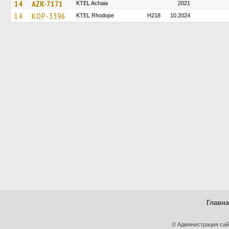
14
AZK-7171
KTEL Achaia
2021
14
KOP-3396
KTEL Rhodope
H218
10.2024
Главн
© Администрация сай