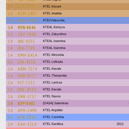
14
KZK-3707
ΚΤΕL Kozani
14
KZM-1987
KTEL Imathia
14
AKA-3710
ΚΤΕΛ Λακωνίας
14
KYN-8646
KTEAL Kerkyra
14
ZAZ-7800
KTEL Zakynthos
14
INK-9235
KTEAL Ioannina
14
INX-7799
KTEAL Ioannina
14
KMH-8414
KTEL Messinia
14
EYA-4150
KTEL Lefkada
14
KBM-2574
KTEL Kavala
14
HNB-9777
KTEL Thesprotia
14
PIT-7232
KTEL Larissa
14
KBE-9310
KTEL Kavala
14
EMK-5757
KTEL Naxos
14
KYP-8402
[OASA] Salaminas
14
APH-1499
KTEL Argolida
14
KPK-1850
KTEL Corinthia
14
KAH-3214
ΚΤΕL Karditsa
2012