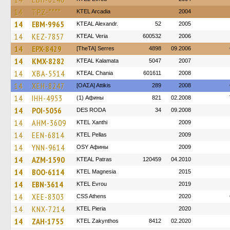
14
TPZ-****
KTEL Arcadia
2004
14
EBM-9965
KTEAL Alexandr.
52
2005
14
KEZ-7857
KTEAL Veria
600532
2006
14
EPX-8429
[TheTA] Serres
4898
09.2006
14
KMX-8282
KTEAL Kalamata
5047
2007
14
XBA-5514
KTEAL Chania
601611
2008
14
XEH-8247
[ΟΑΣΑ] Αttikis
289
2008
14
IHH-4953
(1) Афины
821
02.2008
14
POI-5056
DES RODA
34
09.2008
14
AHM-3609
KTEL Xanthi
2009
14
EEN-6814
KTEL Pellas
2009
14
YNN-9614
OSY Афины
2009
14
AZM-1590
KTEAL Patras
120459
04.2010
14
BOO-6114
ΚΤΕL Magnesia
2015
14
EBN-3614
KTEL Evrou
2019
14
XEE-8303
CSS Athens
2020
14
KNX-7214
KTEL Pieria
2020
14
ZAH-1755
KTEL Zakynthos
8412
02.2020