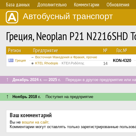
База данных
Дополнительно
Комментарии
Обновления
Автобусный транспорт
Греция, Neoplan P21 N2216SHD T
Регион
Предприятие
№
Гос.№
Восточная Македония и Фракия, прочие
KON-4320
Греция
KTEL Rhodopis
ΚΤΕΛ Ροδόπης
14
↑
Декабрь 2024 г. — 2025 г.
Передан в другое предприятие или на
↑
Ноябрь 2018 г.
Поступил на предприятие
Ваш комментарий
Вы не
вошли на сайт
.
Комментарии могут оставлять только зарегистрированные пользов