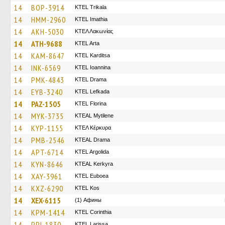
14
BOP-3914
ΚΤΕL Τrikala
14
HMM-2960
KTEL Imathia
14
AKH-5030
ΚΤΕΛ Λακωνίας
14
ATH-9688
KTEL Arta
14
KAM-8647
ΚΤΕL Karditsa
14
INK-6569
KTEL Ioannina
14
PMK-4843
KTEL Drama
14
EYB-3240
KTEL Lefkada
14
PAZ-1505
KTEL Florina
14
MYK-3735
KTEAL Mytilene
14
KYP-1155
ΚΤΕΛ Κέρκυρα
14
PMB-2546
KTEAL Drama
14
APT-6714
KTEL Argolida
14
KYN-8646
KTEAL Kerkyra
14
XAY-3961
ΚΤΕL Euboea
14
KXZ-6290
KTEL Kos
14
XEX-6115
(1) Афины
14
KPM-1414
KTEL Corinthia
14
PPI-1830
KTEL Larissa