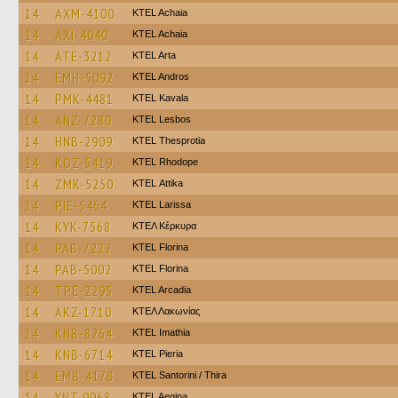
14
AXM-4100
KTEL Achaia
14
AXI-4040
KTEL Achaia
14
ATE-3212
KTEL Arta
14
EMH-5092
KTEL Andros
14
PMK-4481
KTEL Kavala
14
ANZ-7280
KTEL Lesbos
14
HNB-2909
KTEL Thesprotia
14
KOZ-5419
KTEL Rhodope
14
ZMK-5250
KΤΕL Αttika
14
PIE-5464
KTEL Larissa
14
KYK-7568
ΚΤΕΛ Κέρκυρα
14
PAB-7222
KTEL Florina
14
PAB-5002
KTEL Florina
14
TPE-2295
KTEL Arcadia
14
AKZ-1710
ΚΤΕΛ Λακωνίας
14
KNB-8264
KTEL Imathia
14
KNB-6714
KTEL Pieria
14
EMB-4178
KTEL Santorini / Thira
14
YNT-9968
KTEL Aegina