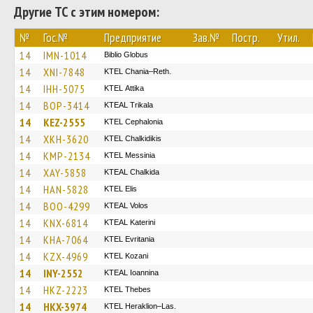
Другие ТС с этим номером:
№
Гос.№
Предприятие
Зав.№
Постр.
Утил.
14
IMN-1014
Biblio Globus
14
XNI-7848
KTEL Chania–Reth.
14
IHH-5075
KΤΕL Αttika
14
BOP-3414
KTEAL Trikala
14
KEZ-2555
KTEL Cephalonia
14
XKH-3620
ΚΤΕL Chalkidikis
14
KMP-2134
KTEL Messinia
14
XAY-5858
KTEAL Chalkida
14
HAN-5828
KTEL Elis
14
BOO-4299
KTEAL Volos
14
KNX-6814
KTEAL Katerini
14
KHA-7064
ΚΤΕL Evritania
14
KZX-4969
ΚΤΕL Kozani
14
INY-2552
KTEAL Ioannina
14
HKZ-2223
KTEL Thebes
14
HKX-3974
KTEL Heraklion–Las.