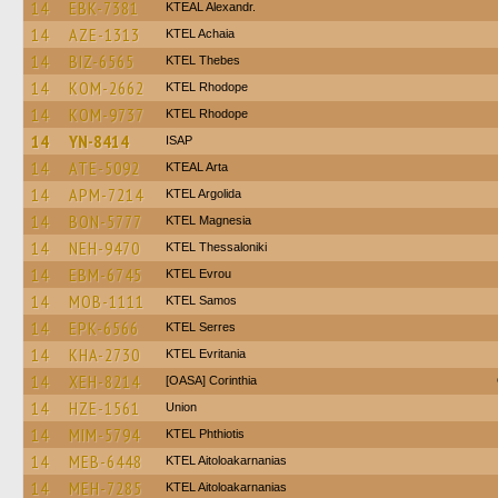
14
EBK-7381
KTEAL Alexandr.
14
AZE-1313
KTEL Achaia
14
BIZ-6565
KTEL Thebes
14
KOM-2662
KTEL Rhodope
14
KOM-9737
KTEL Rhodope
14
YN-8414
ISAP
14
ATE-5092
KTEAL Arta
14
APM-7214
KTEL Argolida
14
BON-5777
ΚΤΕL Magnesia
14
NEH-9470
KTEL Thessaloniki
14
EBM-6745
KTEL Evrou
14
MOB-1111
KTEL Samos
14
EPK-6566
KTEL Serres
14
KHA-2730
ΚΤΕL Evritania
14
XEH-8214
[OASA] Corinthia
14
HZE-1561
Union
14
MIM-5794
ΚΤΕL Phthiotis
14
MEB-6448
KTEL Aitoloakarnanias
14
MEH-7285
KTEL Aitoloakarnanias