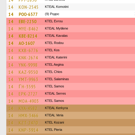
14
KON-2545
KTEAL Komotini
14
POO-6577
(9) Родос
14
EBE-2250
KTEL Evrou
14
MYE-8462
KTEAL Mytilene
14
KBE-8214
KTEAL Kavalas
14
AO-1607
ΚΤΕL Rodou
14
KXB-6776
KTEL Kos
14
KNK-2674
KTEAL Katerini
14
YNK-9998
KTEL Aegina
14
KAZ-9350
KTEL Chios
14
YMT-9963
KTEL Salaminas
14
ΓH-3595
KTEL Samos
14
EPK-2727
KTEAL Serres
14
MOA-4903
KTEL Samos
14
KYA-4582
KTEAL Kerkyra
14
HMX-3466
KTEAL Veria
14
KZT-2470
ΚΤΕL Kozani
14
KNP-3914
KTEL Pieria