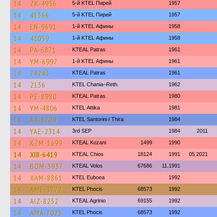
14
ZK-4956
5-й KTEL Пирей
1957
14
41366
5-й KTEL Пирей
1957
14
EN-9691
1-й KTEL Афины
1958
14
41059
1-й KTEL Афины
1958
14
PA-6871
KTEAL Patras
1961
14
YM-6997
1-й KTEL Афины
1961
14
74243
KTEAL Patras
1961
14
2136
KTEL Chania–Reth.
1962
14
PE-8980
KTEAL Patras
1980
14
YM-4806
KΤΕL Αttika
1981
14
AX-8709
KTEL Santorini / Thira
1984
14
YAE-2314
3rd SEP
1984
2011
14
KZM-1699
KTEAL Kozani
1499
1990
14
XIB-6419
KTEAL Chios
18124
1991
05.2021
14
BOM-3937
KTEAL Volos
67686
11.1991
14
XAM-8861
ΚΤΕL Euboea
1992
14
AME-3772
ΚΤΕL Phocis
68573
1992
14
AIZ-8252
KTEAL Agrinio
69155
1992
14
AMA-7025
ΚΤΕL Phocis
68573
1992