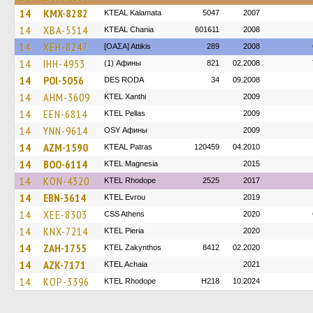
14
KMX-8282
KTEAL Kalamata
5047
2007
14
XBA-5514
KTEAL Chania
601611
2008
14
XEH-8247
[ΟΑΣΑ] Αttikis
289
2008
14
IHH-4953
(1) Афины
821
02.2008
14
POI-5056
DES RODA
34
09.2008
14
AHM-3609
KTEL Xanthi
2009
14
EEN-6814
KTEL Pellas
2009
14
YNN-9614
OSY Афины
2009
14
AZM-1590
KTEAL Patras
120459
04.2010
14
BOO-6114
ΚΤΕL Magnesia
2015
14
KON-4320
KTEL Rhodope
2525
2017
14
EBN-3614
KTEL Evrou
2019
14
XEE-8303
CSS Athens
2020
14
KNX-7214
KTEL Pieria
2020
14
ZAH-1755
KTEL Zakynthos
8412
02.2020
14
AZK-7171
KTEL Achaia
2021
14
KOP-3396
KTEL Rhodope
H218
10.2024