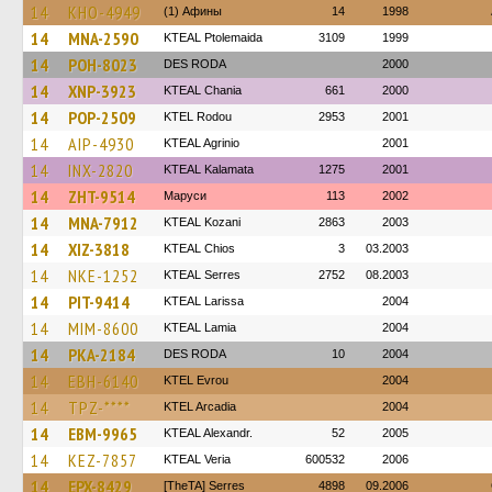
14
KHO-4949
(1) Афины
14
1998
14
MNA-2590
KTEAL Ptolemaida
3109
1999
14
POH-8023
DES RODA
2000
14
XNP-3923
KTEAL Chania
661
2000
14
POP-2509
ΚΤΕL Rodou
2953
2001
14
AIP-4930
KTEAL Agrinio
2001
14
INX-2820
KTEAL Kalamata
1275
2001
14
ZHT-9514
Маруси
113
2002
14
MNA-7912
KTEAL Kozani
2863
2003
14
XIZ-3818
KTEAL Chios
3
03.2003
14
NKE-1252
KTEAL Serres
2752
08.2003
14
PIT-9414
KTEAL Larissa
2004
14
MIM-8600
KTEAL Lamia
2004
14
PKA-2184
DES RODA
10
2004
14
EBH-6140
KTEL Evrou
2004
14
TPZ-****
KTEL Arcadia
2004
14
EBM-9965
KTEAL Alexandr.
52
2005
14
KEZ-7857
KTEAL Veria
600532
2006
14
EPX-8429
[TheTA] Serres
4898
09.2006