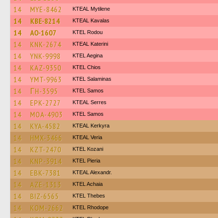
14
MYE-8462
KTEAL Mytilene
14
KBE-8214
KTEAL Kavalas
14
AO-1607
ΚΤΕL Rodou
14
KNK-2674
KTEAL Katerini
14
YNK-9998
KTEL Aegina
14
KAZ-9350
KTEL Chios
14
YMT-9963
KTEL Salaminas
14
ΓH-3595
KTEL Samos
14
EPK-2727
KTEAL Serres
14
MOA-4903
KTEL Samos
14
KYA-4582
KTEAL Kerkyra
14
HMX-3466
KTEAL Veria
14
KZT-2470
ΚΤΕL Kozani
14
KNP-3914
KTEL Pieria
14
EBK-7381
KTEAL Alexandr.
14
AZE-1313
KTEL Achaia
14
BIZ-6565
KTEL Thebes
14
KOM-2662
KTEL Rhodope