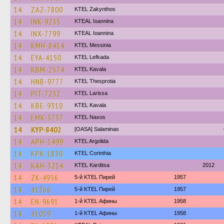
14
ZAZ-7800
KTEL Zakynthos
14
INK-9235
KTEAL Ioannina
14
INX-7799
KTEAL Ioannina
14
KMH-8414
KTEL Messinia
14
EYA-4150
KTEL Lefkada
14
KBM-2574
KTEL Kavala
14
HNB-9777
KTEL Thesprotia
14
PIT-7232
KTEL Larissa
14
KBE-9310
KTEL Kavala
14
EMK-5757
KTEL Naxos
14
KYP-8402
[OASA] Salaminas
14
APH-1499
KTEL Argolida
14
KPK-1850
KTEL Corinthia
14
KAH-3214
ΚΤΕL Karditsa
2012
14
ZK-4956
5-й KTEL Пирей
1957
14
41366
5-й KTEL Пирей
1957
14
EN-9691
1-й KTEL Афины
1958
14
41059
1-й KTEL Афины
1958