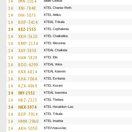
14
IMN-1014
Biblio Globus
14
XNI-7848
KTEL Chania–Reth.
14
IHH-5075
KΤΕL Αttika
14
BOP-3414
KTEAL Trikala
14
KEZ-2555
KTEL Cephalonia
14
XKH-3620
ΚΤΕL Chalkidikis
14
KMP-2134
KTEL Messinia
14
XAY-5858
KTEAL Chalkida
14
HAN-5828
KTEL Elis
14
BOO-4299
KTEAL Volos
14
KNX-6814
KTEAL Katerini
14
KHA-7064
ΚΤΕL Evritania
14
KZX-4969
ΚΤΕL Kozani
14
INY-2552
KTEAL Ioannina
14
HKZ-2223
KTEL Thebes
14
HKX-3974
KTEL Heraklion–Las.
14
BOP-3914
ΚΤΕL Τrikala
14
HMM-2960
KTEL Imathia
14
AKH-5030
ΚΤΕΛ Λακωνίας