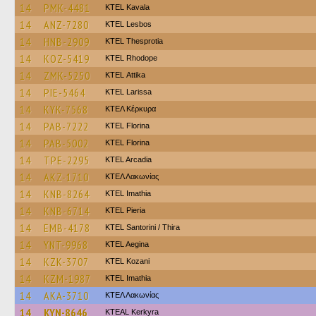
14
PMK-4481
KTEL Kavala
14
ANZ-7280
KTEL Lesbos
14
HNB-2909
KTEL Thesprotia
14
KOZ-5419
KTEL Rhodope
14
ZMK-5250
KΤΕL Αttika
14
PIE-5464
KTEL Larissa
14
KYK-7568
ΚΤΕΛ Κέρκυρα
14
PAB-7222
KTEL Florina
14
PAB-5002
KTEL Florina
14
TPE-2295
KTEL Arcadia
14
AKZ-1710
ΚΤΕΛ Λακωνίας
14
KNB-8264
KTEL Imathia
14
KNB-6714
KTEL Pieria
14
EMB-4178
KTEL Santorini / Thira
14
YNT-9968
KTEL Aegina
14
KZK-3707
ΚΤΕL Kozani
14
KZM-1987
KTEL Imathia
14
AKA-3710
ΚΤΕΛ Λακωνίας
14
KYN-8646
KTEAL Kerkyra