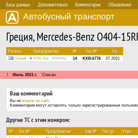
База данных
Дополнительно
Комментарии
Обновления
Автобусный транспорт
Греция, Mercedes-Benz O404-15
Регион
Предприятие
№
Гос.№
По...
14
KXB-6776
07.2021
Греция
KTEL Kos
ΚΤΕΛ Κω
↑
Июль 2021 г.
Списан
Ваш комментарий
Вы не
вошли на сайт
.
Комментарии могут оставлять только зарегистрированные пользов
Другие ТС с этим номером:
№
Гос.№
Предприятие
Зав.№
Постр.
Утил.