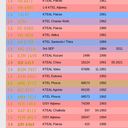
14
PA-6871
KTEAL Patras
1961
14
YM-6997
1-й KTEL Афины
1961
14
74243
KTEAL Patras
1961
14
2136
KTEL Chania–Reth.
1962
14
PE-8980
KTEAL Patras
1980
14
YM-4806
KΤΕL Αttika
1981
14
AX-8709
KTEL Santorini / Thira
1984
14
YAE-2314
3rd SEP
1984
2011
14
KZM-1699
KTEAL Kozani
1499
1990
14
XIB-6419
KTEAL Chios
18124
1991
05.2021
14
BOM-3937
KTEAL Volos
67686
11.1991
14
XAM-8861
ΚΤΕL Euboea
1992
14
AME-3772
ΚΤΕL Phocis
68573
1992
14
AIZ-8252
KTEAL Agrinio
69155
1992
14
AMA-7025
ΚΤΕL Phocis
68573
1992
14
YEH-7414
OSY Афины
74299
1993
14
XAP-8118
KTEAL Chalkida
937
04.1993
14
YEM-4914
OSY Афины
26047
1994
14
AXY-8468
KTEAL Patras
415
1995