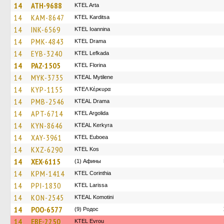
14
ATH-9688
KTEL Arta
14
KAM-8647
ΚΤΕL Karditsa
14
INK-6569
KTEL Ioannina
14
PMK-4843
KTEL Drama
14
EYB-3240
KTEL Lefkada
14
PAZ-1505
KTEL Florina
14
MYK-3735
KTEAL Mytilene
14
KYP-1155
ΚΤΕΛ Κέρκυρα
14
PMB-2546
KTEAL Drama
14
APT-6714
KTEL Argolida
14
KYN-8646
KTEAL Kerkyra
14
XAY-3961
ΚΤΕL Euboea
14
KXZ-6290
KTEL Kos
14
XEX-6115
(1) Афины
14
KPM-1414
KTEL Corinthia
14
PPI-1830
KTEL Larissa
14
KON-2545
KTEAL Komotini
14
POO-6577
(9) Родос
14
EBE-2250
KTEL Evrou