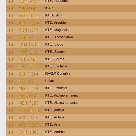
14
KOM-9737
KTEL Rhodope
14
YN-8414
ISAP
14
ATE-5092
KTEAL Arta
14
APM-7214
KTEL Argolida
14
BON-5777
ΚΤΕL Magnesia
14
NEH-9470
KTEL Thessaloniki
14
EBM-6745
KTEL Evrou
14
MOB-1111
KTEL Samos
14
EPK-6566
KTEL Serres
14
KHA-2730
ΚΤΕL Evritania
14
XEH-8214
[OASA] Corinthia
14
HZE-1561
Union
14
MIM-5794
ΚΤΕL Phthiotis
14
MEB-6448
KTEL Aitoloakarnanias
14
MEH-7285
KTEL Aitoloakarnanias
14
AXM-4100
KTEL Achaia
14
AXI-4040
KTEL Achaia
14
ATE-3212
KTEL Arta
14
EMH-5092
KTEL Andros