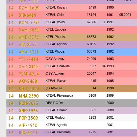
14
YAE-2314
3rd SEP
1984
2011
14
KZM-1699
KTEAL Kozani
1499
1990
14
XIB-6419
KTEAL Chios
18124
1991
05.2021
14
BOM-3937
KTEAL Volos
67686
11.1991
14
XAM-8861
ΚΤΕL Euboea
1992
14
AME-3772
ΚΤΕL Phocis
68573
1992
14
AIZ-8252
KTEAL Agrinio
69155
1992
14
AMA-7025
ΚΤΕL Phocis
68573
1992
14
YEH-7414
OSY Афины
74299
1993
14
XAP-8118
KTEAL Chalkida
937
04.1993
14
YEM-4914
OSY Афины
26047
1994
14
AXY-8468
KTEAL Patras
415
1995
14
KHO-4949
(1) Афины
14
1998
14
MNA-2590
KTEAL Ptolemaida
3109
1999
14
POH-8023
DES RODA
2000
14
XNP-3923
KTEAL Chania
661
2000
14
POP-2509
ΚΤΕL Rodou
2953
2001
14
AIP-4930
KTEAL Agrinio
2001
14
INX-2820
KTEAL Kalamata
1275
2001