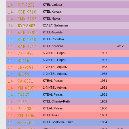
14
PIT-7232
KTEL Larissa
14
KBE-9310
KTEL Kavala
14
EMK-5757
KTEL Naxos
14
KYP-8402
[OASA] Salaminas
14
APH-1499
KTEL Argolida
14
KPK-1850
KTEL Corinthia
14
KAH-3214
ΚΤΕL Karditsa
2012
14
ZK-4956
5-й KTEL Пирей
1957
14
41366
5-й KTEL Пирей
1957
14
EN-9691
1-й KTEL Афины
1958
14
41059
1-й KTEL Афины
1958
14
PA-6871
KTEAL Patras
1961
14
YM-6997
1-й KTEL Афины
1961
14
74243
KTEAL Patras
1961
14
2136
KTEL Chania–Reth.
1962
14
PE-8980
KTEAL Patras
1980
14
YM-4806
KΤΕL Αttika
1981
14
AX-8709
KTEL Santorini / Thira
1984