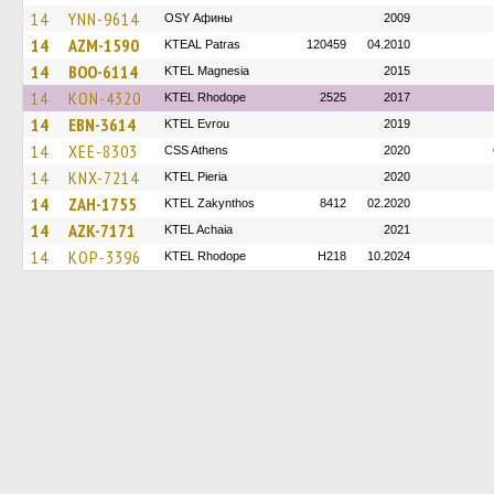
14
YNN-9614
OSY Афины
2009
14
AZM-1590
KTEAL Patras
120459
04.2010
14
BOO-6114
ΚΤΕL Magnesia
2015
14
KON-4320
KTEL Rhodope
2525
2017
14
EBN-3614
KTEL Evrou
2019
14
XEE-8303
CSS Athens
2020
14
KNX-7214
KTEL Pieria
2020
14
ZAH-1755
KTEL Zakynthos
8412
02.2020
14
AZK-7171
KTEL Achaia
2021
14
KOP-3396
KTEL Rhodope
H218
10.2024