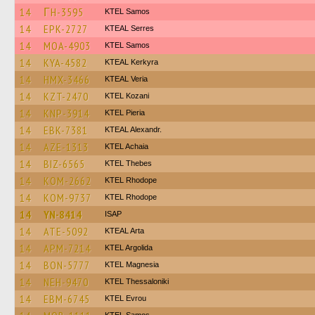
14
ΓH-3595
KTEL Samos
14
EPK-2727
KTEAL Serres
14
MOA-4903
KTEL Samos
14
KYA-4582
KTEAL Kerkyra
14
HMX-3466
KTEAL Veria
14
KZT-2470
ΚΤΕL Kozani
14
KNP-3914
KTEL Pieria
14
EBK-7381
KTEAL Alexandr.
14
AZE-1313
KTEL Achaia
14
BIZ-6565
KTEL Thebes
14
KOM-2662
KTEL Rhodope
14
KOM-9737
KTEL Rhodope
14
YN-8414
ISAP
14
ATE-5092
KTEAL Arta
14
APM-7214
KTEL Argolida
14
BON-5777
ΚΤΕL Magnesia
14
NEH-9470
KTEL Thessaloniki
14
EBM-6745
KTEL Evrou