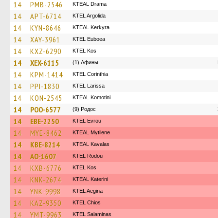
14
PMB-2546
KTEAL Drama
14
APT-6714
KTEL Argolida
14
KYN-8646
KTEAL Kerkyra
14
XAY-3961
ΚΤΕL Euboea
14
KXZ-6290
KTEL Kos
14
XEX-6115
(1) Афины
14
KPM-1414
KTEL Corinthia
14
PPI-1830
KTEL Larissa
14
KON-2545
KTEAL Komotini
14
POO-6577
(9) Родос
14
EBE-2250
KTEL Evrou
14
MYE-8462
KTEAL Mytilene
14
KBE-8214
KTEAL Kavalas
14
AO-1607
ΚΤΕL Rodou
14
KXB-6776
KTEL Kos
14
KNK-2674
KTEAL Katerini
14
YNK-9998
KTEL Aegina
14
KAZ-9350
KTEL Chios
14
YMT-9963
KTEL Salaminas