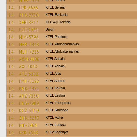
14
MOB-1111
KTEL Samos
14
EPK-6566
KTEL Serres
14
KHA-2730
ΚΤΕL Evritania
14
XEH-8214
[OASA] Corinthia
14
HZE-1561
Union
14
MIM-5794
ΚΤΕL Phthiotis
14
MEB-6448
KTEL Aitoloakarnanias
14
MEH-7285
KTEL Aitoloakarnanias
14
AXM-4100
KTEL Achaia
14
AXI-4040
KTEL Achaia
14
ATE-3212
KTEL Arta
14
EMH-5092
KTEL Andros
14
PMK-4481
KTEL Kavala
14
ANZ-7280
KTEL Lesbos
14
HNB-2909
KTEL Thesprotia
14
KOZ-5419
KTEL Rhodope
14
ZMK-5250
KΤΕL Αttika
14
PIE-5464
KTEL Larissa
14
KYK-7568
ΚΤΕΛ Κέρκυρα