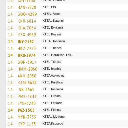
14
XAY-5858
KTEAL Chalkida
14
HAN-5828
KTEL Elis
14
BOO-4299
KTEAL Volos
14
KNX-6814
KTEAL Katerini
14
KHA-7064
ΚΤΕL Evritania
14
KZX-4969
ΚΤΕL Kozani
14
INY-2552
KTEAL Ioannina
14
HKZ-2223
KTEL Thebes
14
HKX-3974
KTEL Heraklion–Las.
14
BOP-3914
ΚΤΕL Τrikala
14
HMM-2960
KTEL Imathia
14
AKH-5030
ΚΤΕΛ Λακωνίας
14
KAM-8647
ΚΤΕL Karditsa
14
INK-6569
KTEL Ioannina
14
PMK-4843
KTEL Drama
14
EYB-3240
KTEL Lefkada
14
PAZ-1505
KTEL Florina
14
MYK-3735
KTEAL Mytilene
14
KYP-1155
ΚΤΕΛ Κέρκυρα