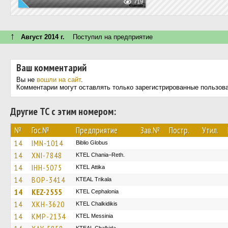
719
↑
Август 2014 г.
Поступил на предприятие
Ваш комментарий
Вы не
вошли на сайт
.
Комментарии могут оставлять только зарегистрированные пользов
Другие ТС с этим номером:
№
Гос.№
Предприятие
Зав.№
Постр.
Утил.
14
IMN-1014
Biblio Globus
14
XNI-7848
KTEL Chania–Reth.
14
IHH-5075
KΤΕL Αttika
14
BOP-3414
KTEAL Trikala
14
KEZ-2555
KTEL Cephalonia
14
XKH-3620
ΚΤΕL Chalkidikis
14
KMP-2134
KTEL Messinia