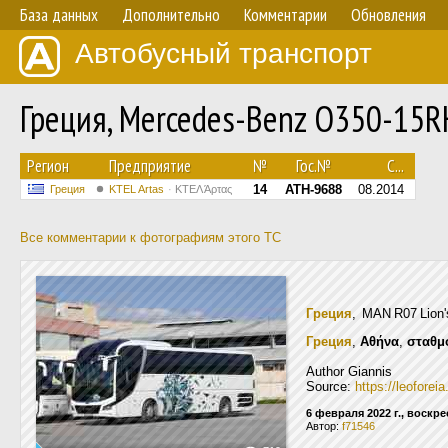
База данных
Дополнительно
Комментарии
Обновления
Автобусный транспорт
Греция, Mercedes-Benz O350-15
Регион
Предприятие
№
Гос.№
С...
14
ATH-9688
08.2014
Греция
KTEL Artas
ΚΤΕΛ Άρτας
Все комментарии к фотографиям этого ТС
Греция
, MAN R07 Lion
Греция
,
Αθήνα
,
σταθμ
Author Giannis
Source:
https://leofore
6 февраля 2022 г., воскр
Автор:
f71546