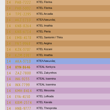
14
PAB-7222
KTEL Florina
14
PAB-5002
KTEL Florina
14
TPE-2295
KTEL Arcadia
14
AKZ-1710
ΚΤΕΛ Λακωνίας
14
KNB-8264
KTEL Imathia
14
KNB-6714
KTEL Pieria
14
EMB-4178
KTEL Santorini / Thira
14
YNT-9968
KTEL Aegina
14
KZK-3707
ΚΤΕL Kozani
14
KZM-1987
KTEL Imathia
14
AKA-3710
ΚΤΕΛ Λακωνίας
14
KYN-8646
KTEAL Kerkyra
14
ZAZ-7800
KTEL Zakynthos
14
INK-9235
KTEAL Ioannina
14
INX-7799
KTEAL Ioannina
14
KMH-8414
KTEL Messinia
14
EYA-4150
KTEL Lefkada
14
KBM-2574
KTEL Kavala
14
HNB-9777
KTEL Thesprotia