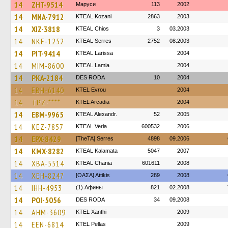
14
ZHT-9514
Маруси
113
2002
14
MNA-7912
KTEAL Kozani
2863
2003
14
XIZ-3818
KTEAL Chios
3
03.2003
14
NKE-1252
KTEAL Serres
2752
08.2003
14
PIT-9414
KTEAL Larissa
2004
14
MIM-8600
KTEAL Lamia
2004
14
PKA-2184
DES RODA
10
2004
14
EBH-6140
KTEL Evrou
2004
14
TPZ-****
KTEL Arcadia
2004
14
EBM-9965
KTEAL Alexandr.
52
2005
14
KEZ-7857
KTEAL Veria
600532
2006
14
EPX-8429
[TheTA] Serres
4898
09.2006
14
KMX-8282
KTEAL Kalamata
5047
2007
14
XBA-5514
KTEAL Chania
601611
2008
14
XEH-8247
[ΟΑΣΑ] Αttikis
289
2008
14
IHH-4953
(1) Афины
821
02.2008
14
POI-5056
DES RODA
34
09.2008
14
AHM-3609
KTEL Xanthi
2009
14
EEN-6814
KTEL Pellas
2009