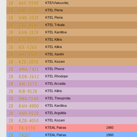
28
AKE-9390
ΚΤΕΛ Λακωνίας
28
KNK-2528
KTEL Pieria
28
KNB-2028
KTEL Pieria
28
TKE-4141
ΚΤΕL Τrikala
28
KAN-2828
ΚΤΕL Karditsa
28
KIA-9229
KTEL Kilkis
28
KIE-5260
KTEL Kilkis
28
AHZ-1541
KTEL Xanthi
28
KZE-2050
ΚΤΕL Kozani
28
AMA-7411
ΚΤΕL Phocis
28
KOB-2652
KTEL Rhodope
28
AXI-2175
KTEL Arcadia
28
KIB-9128
KTEL Kilkis
28
HNA-7144
KTEL Thesprotia
28
KAH-4900
ΚΤΕL Karditsa
28
HAH-9228
KTEL Argolida
28
KZB-4050
ΚΤΕL Kozani
28
PA-6530
KTEAL Patras
1960
28
74267
KTEAL Patras
1960