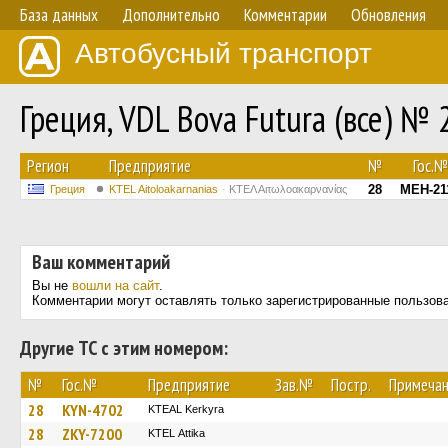
База данных
Дополнительно
Комментарии
Обновления
Автобусный транспорт
Греция, VDL Bova Futura (все) № 
Регион
Предприятие
№
Гос.№
28
MEH-21
Греция
KTEL Aitoloakarnanias
ΚΤΕΛ Αιτωλοακαρνανίας
Ваш комментарий
Вы не
вошли на сайт
.
Комментарии могут оставлять только зарегистрированные пользов
Другие ТС с этим номером:
№
Гос.№
Предприятие
Зав.№
Постр.
Примеча
28
KYN-4702
KTEAL Kerkyra
28
ZKY-7200
KΤΕL Αttika