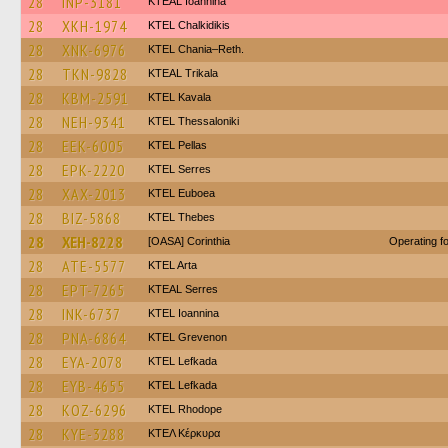
28
INP-3181
KTEAL Ioannina
28
XKH-1974
ΚΤΕL Chalkidikis
28
XNK-6976
KTEL Chania–Reth.
28
TKN-9828
KTEAL Trikala
28
KBM-2591
KTEL Kavala
28
NEH-9341
KTEL Thessaloniki
28
EEK-6005
KTEL Pellas
28
EPK-2220
KTEL Serres
28
XAX-2013
ΚΤΕL Euboea
28
BIZ-5868
KTEL Thebes
28
XEH-8228
[OASA] Corinthia
Operating 
28
ATE-5577
KTEL Arta
28
EPT-7265
KTEAL Serres
28
INK-6737
KTEL Ioannina
28
PNA-6864
ΚΤΕL Grevenon
28
EYA-2078
KTEL Lefkada
28
EYB-4655
KTEL Lefkada
28
KOZ-6296
KTEL Rhodope
28
KYE-3288
ΚΤΕΛ Κέρκυρα