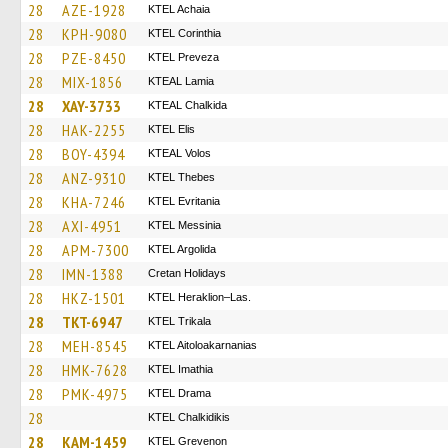
28
AZE-1928
KTEL Achaia
28
KPH-9080
KTEL Corinthia
28
PZE-8450
KTEL Preveza
28
MIX-1856
KTEAL Lamia
28
XAY-3733
KTEAL Chalkida
28
HAK-2255
KTEL Elis
28
BOY-4394
KTEAL Volos
28
ANZ-9310
KTEL Thebes
28
KHA-7246
ΚΤΕL Evritania
28
AXI-4951
KTEL Messinia
28
APM-7300
KTEL Argolida
28
IMN-1388
Cretan Holidays
28
HKZ-1501
KTEL Heraklion–Las.
28
TKT-6947
ΚΤΕL Τrikala
28
MEH-8545
KTEL Aitoloakarnanias
28
HMK-7628
KTEL Imathia
28
PMK-4975
KTEL Drama
28
ΚΤΕL Chalkidikis
28
KAM-1459
ΚΤΕL Grevenon