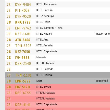
28
KYH-9404
KTEL Thesprotia
28
PIT-4028
KTEL Larissa
28
KYN-9520
ΚΤΕΛ Κέρκυρα
28
KNX-1728
KTEL Pieria
28
EMT-9762
KTEL Santorini / Thira
28
KZT-1601
ΚΤΕL Kozani
Travel for 
28
ATK-3466
KTEL Arta
28
TPH-6797
KTEL Arcadia
28
KEZ-7050
KTEL Cephalonia
28
IYH-9853
Maroulis
28
KZX-2540
KTEAL Kozani
28
KTEL Lefkada
28
TKM-1101
KTEL Florina
28
EPM-5222
Крит
Τουριστικό
28
EBZ-5120
KTEL Evrou
28
KBE-6755
KTEAL Kavalas
28
KTEAL Kavalas
28
KEB-4141
KTEL Cephalonia