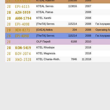
28
KNX-6828
KTEAL Katerini
109295
2005
28
EPI-6115
KTEAL Serres
113816
2007
28
AZH-5959
KTEAL Patras
2008
28
AHM-1794
KTEL Xanthi
2008
28
EPI-4098
[TheTA] Serres
115214
2008
Για λογαρι
28
XEH-8271
[ΟΑΣΑ] Αttikis
204
2008
Operating 
28
EPI-4098
[TheTA] Serres
115214
2008
Για λογαρι
28
OLP Пирей
6168
2010
28
KON-5419
KTEL Rhodope
2018
28
BOY-2074
ΚΤΕL Magnesia
2018
28
XNO-2328
KTEL Chania–Reth.
7846
11.2018