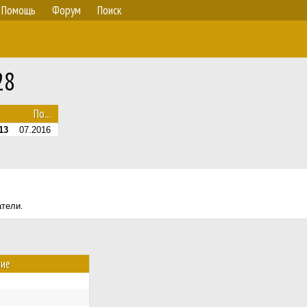
Помощь
Форум
Поиск
28
По...
13
07.2016
атели.
ние