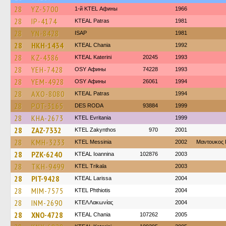
28
YZ-5700
1-й KTEL Афины
1966
28
IP-4174
KTEAL Patras
1981
28
YN-8428
ISAP
1981
28
HKH-1434
KTEAL Chania
1992
28
KZ-4386
KTEAL Katerini
20245
1993
28
YEH-7428
OSY Афины
74228
1993
28
YEM-4928
OSY Афины
26061
1994
28
AXO-8080
KTEAL Patras
1994
28
POT-3165
DES RODA
93884
1999
28
KHA-2673
ΚΤΕL Evritania
1999
28
ZAZ-7332
KTEL Zakynthos
970
2001
28
KMH-3233
KTEL Messinia
2002
Μαντουκος 
28
PZK-6240
KTEAL Ioannina
102876
2003
28
TKH-9499
ΚΤΕL Τrikala
2003
28
PIT-9428
KTEAL Larissa
2004
28
MIM-7575
ΚΤΕL Phthiotis
2004
28
INM-2690
ΚΤΕΛ Λακωνίας
2004
28
XNO-4728
KTEAL Chania
107262
2005