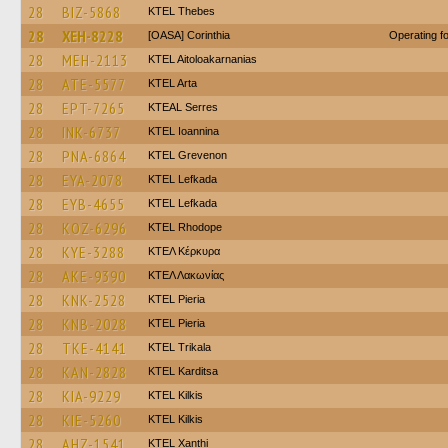
28
BIZ-5868
KTEL Thebes
28
XEH-8228
[OASA] Corinthia
Operating 
28
MEH-2113
KTEL Aitoloakarnanias
28
ATE-5577
KTEL Arta
28
EPT-7265
KTEAL Serres
28
INK-6737
KTEL Ioannina
28
PNA-6864
ΚΤΕL Grevenon
28
EYA-2078
KTEL Lefkada
28
EYB-4655
KTEL Lefkada
28
KOZ-6296
KTEL Rhodope
28
KYE-3288
ΚΤΕΛ Κέρκυρα
28
AKE-9390
ΚΤΕΛ Λακωνίας
28
KNK-2528
KTEL Pieria
28
KNB-2028
KTEL Pieria
28
TKE-4141
ΚΤΕL Τrikala
28
KAN-2828
ΚΤΕL Karditsa
28
KIA-9229
KTEL Kilkis
28
KIE-5260
KTEL Kilkis
28
AHZ-1541
KTEL Xanthi