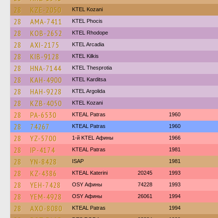
28
KZE-2050
ΚΤΕL Kozani
28
AMA-7411
ΚΤΕL Phocis
28
KOB-2652
KTEL Rhodope
28
AXI-2175
KTEL Arcadia
28
KIB-9128
KTEL Kilkis
28
HNA-7144
KTEL Thesprotia
28
KAH-4900
ΚΤΕL Karditsa
28
HAH-9228
KTEL Argolida
28
KZB-4050
ΚΤΕL Kozani
28
PA-6530
KTEAL Patras
1960
28
74267
KTEAL Patras
1960
28
YZ-5700
1-й KTEL Афины
1966
28
IP-4174
KTEAL Patras
1981
28
YN-8428
ISAP
1981
28
KZ-4386
KTEAL Katerini
20245
1993
28
YEH-7428
OSY Афины
74228
1993
28
YEM-4928
OSY Афины
26061
1994
28
AXO-8080
KTEAL Patras
1994