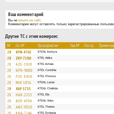
Ваш комментарий
Вы не
вошли на сайт
.
Комментарии могут оставлять только зарегистрированные пользов
Другие ТС с этим номером:
№
Гос.№
Предприятие
Зав.№
Постр.
Примеча
28
KYN-4702
KTEAL Kerkyra
28
ZKY-7200
KΤΕL Αttika
28
AZE-1928
KTEL Achaia
28
KPH-9080
KTEL Corinthia
28
PZE-8450
KTEL Preveza
28
MIX-1856
KTEAL Lamia
28
XAY-3733
KTEAL Chalkida
28
HAK-2255
KTEL Elis
28
BOY-4394
KTEAL Volos
28
ANZ-9310
KTEL Thebes
28
KHA-7246
ΚΤΕL Evritania