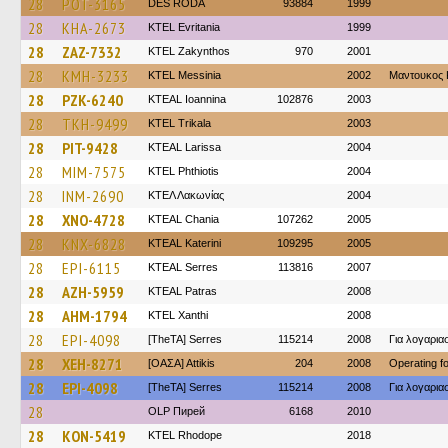
28
POT-3165
DES RODA
93884
1999
28
KHA-2673
ΚΤΕL Evritania
1999
28
ZAZ-7332
KTEL Zakynthos
970
2001
28
KMH-3233
KTEL Messinia
2002
Μαντουκος 
28
PZK-6240
KTEAL Ioannina
102876
2003
28
TKH-9499
ΚΤΕL Τrikala
2003
28
PIT-9428
KTEAL Larissa
2004
28
MIM-7575
ΚΤΕL Phthiotis
2004
28
INM-2690
ΚΤΕΛ Λακωνίας
2004
28
XNO-4728
KTEAL Chania
107262
2005
28
KNX-6828
KTEAL Katerini
109295
2005
28
EPI-6115
KTEAL Serres
113816
2007
28
AZH-5959
KTEAL Patras
2008
28
AHM-1794
KTEL Xanthi
2008
28
EPI-4098
[TheTA] Serres
115214
2008
Για λογαρι
28
XEH-8271
[ΟΑΣΑ] Αttikis
204
2008
Operating 
28
EPI-4098
[TheTA] Serres
115214
2008
Για λογαρι
28
OLP Пирей
6168
2010
28
KON-5419
KTEL Rhodope
2018