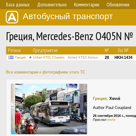
База данных
Дополнительно
Комментарии
Обновления
Автобусный транспорт
Греция, Mercedes-Benz O405N №
Регион
Предприятие
№
Гос.№
28
HKH-1434
Греция
Urban KTEL Chanion
Αστικό ΚΤΕΛ Χανίων
Все комментарии к фотографиям этого ТС
Греция
,
Χανιά
Author Paul Coupland
26 сентября 2016 г., пон
Прислал
reshz
408