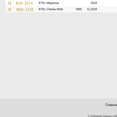
28
BOY-2074
ΚΤΕL Magnesia
2018
28
XNO-2328
KTEL Chania–Reth.
7846
11.2018
Главн
© Администрация сай