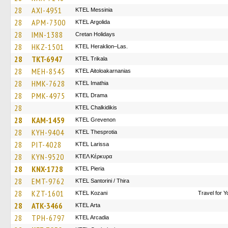
28
AXI-4951
KTEL Messinia
28
APM-7300
KTEL Argolida
28
IMN-1388
Cretan Holidays
28
HKZ-1501
KTEL Heraklion–Las.
28
TKT-6947
ΚΤΕL Τrikala
28
MEH-8545
KTEL Aitoloakarnanias
28
HMK-7628
KTEL Imathia
28
PMK-4975
KTEL Drama
28
ΚΤΕL Chalkidikis
28
KAM-1459
ΚΤΕL Grevenon
28
KYH-9404
KTEL Thesprotia
28
PIT-4028
KTEL Larissa
28
KYN-9520
ΚΤΕΛ Κέρκυρα
28
KNX-1728
KTEL Pieria
28
EMT-9762
KTEL Santorini / Thira
28
KZT-1601
ΚΤΕL Kozani
Travel for 
28
ATK-3466
KTEL Arta
28
TPH-6797
KTEL Arcadia