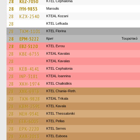
28
KEZ-7050
KTEL Cephalonia
28
IYH-9853
Maroulis
28
KZX-2540
KTEAL Kozani
28
KTEL Lefkada
28
TKM-1101
KTEL Florina
28
EPM-5222
Крит
Τουριστικό
28
EBZ-5120
KTEL Evrou
28
KBE-6755
KTEAL Kavalas
28
KTEAL Kavalas
28
KEB-4141
KTEL Cephalonia
28
INP-3181
KTEAL Ioannina
28
XKH-1974
ΚΤΕL Chalkidikis
28
XNK-6976
KTEL Chania–Reth.
28
TKN-9828
KTEAL Trikala
28
KBM-2591
KTEL Kavala
28
NEH-9341
KTEL Thessaloniki
28
EEK-6005
KTEL Pellas
28
EPK-2220
KTEL Serres
28
XAX-2013
ΚΤΕL Euboea