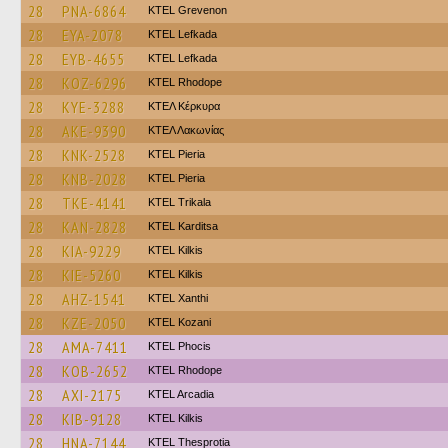
28
PNA-6864
ΚΤΕL Grevenon
28
EYA-2078
KTEL Lefkada
28
EYB-4655
KTEL Lefkada
28
KOZ-6296
KTEL Rhodope
28
KYE-3288
ΚΤΕΛ Κέρκυρα
28
AKE-9390
ΚΤΕΛ Λακωνίας
28
KNK-2528
KTEL Pieria
28
KNB-2028
KTEL Pieria
28
TKE-4141
ΚΤΕL Τrikala
28
KAN-2828
ΚΤΕL Karditsa
28
KIA-9229
KTEL Kilkis
28
KIE-5260
KTEL Kilkis
28
AHZ-1541
KTEL Xanthi
28
KZE-2050
ΚΤΕL Kozani
28
AMA-7411
ΚΤΕL Phocis
28
KOB-2652
KTEL Rhodope
28
AXI-2175
KTEL Arcadia
28
KIB-9128
KTEL Kilkis
28
HNA-7144
KTEL Thesprotia