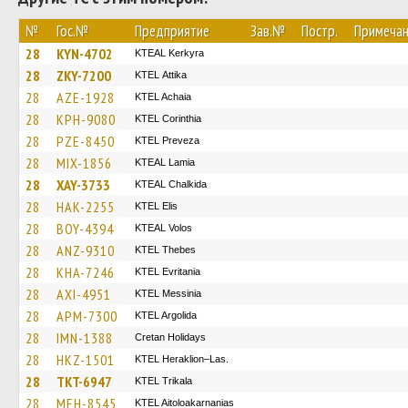
№
Гос.№
Предприятие
Зав.№
Постр.
Примеча
28
KYN-4702
KTEAL Kerkyra
28
ZKY-7200
KΤΕL Αttika
28
AZE-1928
KTEL Achaia
28
KPH-9080
KTEL Corinthia
28
PZE-8450
KTEL Preveza
28
MIX-1856
KTEAL Lamia
28
XAY-3733
KTEAL Chalkida
28
HAK-2255
KTEL Elis
28
BOY-4394
KTEAL Volos
28
ANZ-9310
KTEL Thebes
28
KHA-7246
ΚΤΕL Evritania
28
AXI-4951
KTEL Messinia
28
APM-7300
KTEL Argolida
28
IMN-1388
Cretan Holidays
28
HKZ-1501
KTEL Heraklion–Las.
28
TKT-6947
ΚΤΕL Τrikala
28
MEH-8545
KTEL Aitoloakarnanias