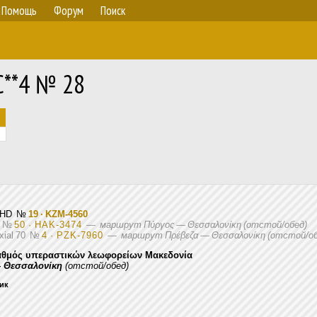
Помощь
Форум
Поиск
C**4 № 28
T-HD
№
19 · KZM-4560
T
№
50 · HAK-3474
—
маршрут Πύργος — Θεσσαλονίκη (отстой/обед)
xial 70
№
4 · PZK-7960
—
маршрут Πρέβεζα — Θεσσαλονίκη (отстой/об
αθμός υπεραστικών λεωφορείων Μακεδονία
 Θεσσαλονίκη
(отстой/обед)
ник