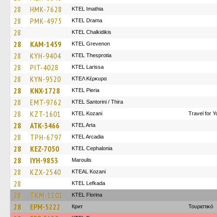
28
HMK-7628
KTEL Imathia
28
PMK-4975
KTEL Drama
28
ΚΤΕL Chalkidikis
28
KAM-1459
ΚΤΕL Grevenon
28
KYH-9404
KTEL Thesprotia
28
PIT-4028
KTEL Larissa
28
KYN-9520
ΚΤΕΛ Κέρκυρα
28
KNX-1728
KTEL Pieria
28
EMT-9762
KTEL Santorini / Thira
28
KZT-1601
ΚΤΕL Kozani
Travel for 
28
ATK-3466
KTEL Arta
28
TPH-6797
KTEL Arcadia
28
KEZ-7050
KTEL Cephalonia
28
IYH-9853
Maroulis
28
KZX-2540
KTEAL Kozani
28
KTEL Lefkada
28
TKM-1101
KTEL Florina
28
EPM-5222
Крит
Τουριστικό