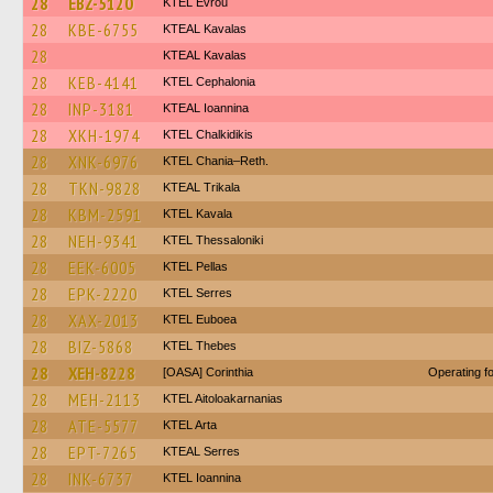
28
EBZ-5120
KTEL Evrou
28
KBE-6755
KTEAL Kavalas
28
KTEAL Kavalas
28
KEB-4141
KTEL Cephalonia
28
INP-3181
KTEAL Ioannina
28
XKH-1974
ΚΤΕL Chalkidikis
28
XNK-6976
KTEL Chania–Reth.
28
TKN-9828
KTEAL Trikala
28
KBM-2591
KTEL Kavala
28
NEH-9341
KTEL Thessaloniki
28
EEK-6005
KTEL Pellas
28
EPK-2220
KTEL Serres
28
XAX-2013
ΚΤΕL Euboea
28
BIZ-5868
KTEL Thebes
28
XEH-8228
[OASA] Corinthia
Operating 
28
MEH-2113
KTEL Aitoloakarnanias
28
ATE-5577
KTEL Arta
28
EPT-7265
KTEAL Serres
28
INK-6737
KTEL Ioannina