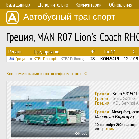
База данных
Дополнительно
Комментарии
Обновления
Автобусный транспорт
Греция, MAN R07 Lion's Coach RH
Регион
Предприятие
№
Гос.№
С...
28
KON-5419
12.2019
Греция
KTEL Rhodopis
ΚΤΕΛ Ροδόπης
Все комментарии к фотографиям этого ТС
Греция
, Setra S315G
Греция
, Setra S315G
Греция
, VDL Berkhof A
Греция
,
Μενεμένη
,
στ
Маршрут
Κομοτηνή —
10 сентября 2024 г., втор
Автор:
reshz
865