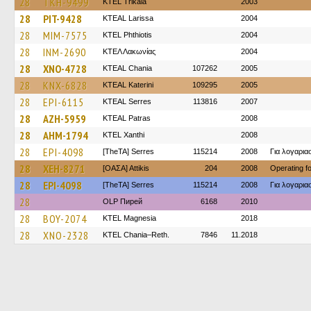
28
TKH-9499
ΚΤΕL Τrikala
2003
28
PIT-9428
KTEAL Larissa
2004
28
MIM-7575
ΚΤΕL Phthiotis
2004
28
INM-2690
ΚΤΕΛ Λακωνίας
2004
28
XNO-4728
KTEAL Chania
107262
2005
28
KNX-6828
KTEAL Katerini
109295
2005
28
EPI-6115
KTEAL Serres
113816
2007
28
AZH-5959
KTEAL Patras
2008
28
AHM-1794
KTEL Xanthi
2008
28
EPI-4098
[TheTA] Serres
115214
2008
Για λογαρι
28
XEH-8271
[ΟΑΣΑ] Αttikis
204
2008
Operating 
28
EPI-4098
[TheTA] Serres
115214
2008
Για λογαρι
28
OLP Пирей
6168
2010
28
BOY-2074
ΚΤΕL Magnesia
2018
28
XNO-2328
KTEL Chania–Reth.
7846
11.2018