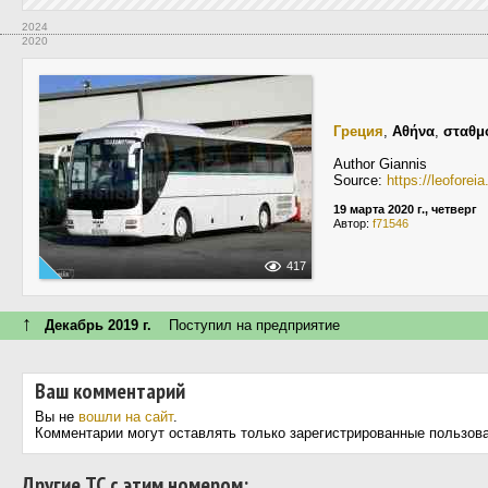
2024
2020
Греция
,
Αθήνα
,
σταθμ
Author Giannis
Source:
https://leofore
19 марта 2020 г., четверг
Автор:
f71546
417
↑
Декабрь 2019 г.
Поступил на предприятие
Ваш комментарий
Вы не
вошли на сайт
.
Комментарии могут оставлять только зарегистрированные пользов
Другие ТС с этим номером: