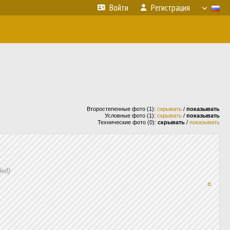
Войти
Регистрация
Второстепенные фото (1):
скрывать
/
показывать
Условные фото (1):
скрывать
/
показывать
Технические фото (0):
скрывать
/
показывать
ед)
¤