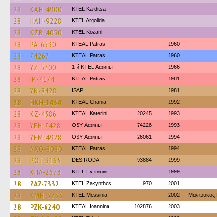
28
KAH-4900
ΚΤΕL Karditsa
28
HAH-9228
KTEL Argolida
28
KZB-4050
ΚΤΕL Kozani
28
PA-6530
KTEAL Patras
1960
28
74267
KTEAL Patras
1960
28
YZ-5700
1-й KTEL Афины
1966
28
IP-4174
KTEAL Patras
1981
28
YN-8428
ISAP
1981
28
HKH-1434
KTEAL Chania
1992
28
KZ-4386
KTEAL Katerini
20245
1993
28
YEH-7428
OSY Афины
74228
1993
28
YEM-4928
OSY Афины
26061
1994
28
AXO-8080
KTEAL Patras
1994
28
POT-3165
DES RODA
93884
1999
28
KHA-2673
ΚΤΕL Evritania
1999
28
ZAZ-7332
KTEL Zakynthos
970
2001
28
KMH-3233
KTEL Messinia
2002
Μαντουκος 
28
PZK-6240
KTEAL Ioannina
102876
2003