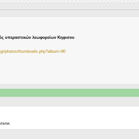
ός υπεραστικών λεωφορείων Κηφισου
ia.gr/photos/thumbnails.php?album=90
атели.