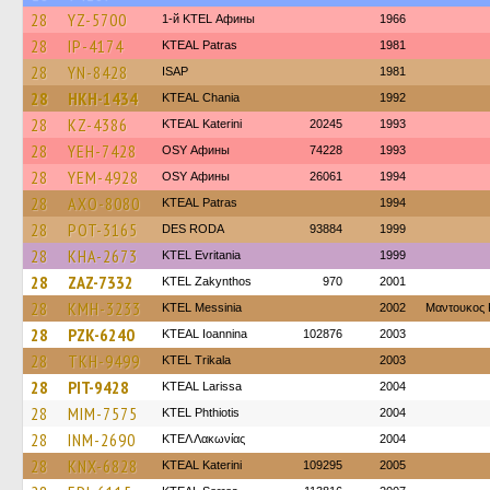
28
YZ-5700
1-й KTEL Афины
1966
28
IP-4174
KTEAL Patras
1981
28
YN-8428
ISAP
1981
28
HKH-1434
KTEAL Chania
1992
28
KZ-4386
KTEAL Katerini
20245
1993
28
YEH-7428
OSY Афины
74228
1993
28
YEM-4928
OSY Афины
26061
1994
28
AXO-8080
KTEAL Patras
1994
28
POT-3165
DES RODA
93884
1999
28
KHA-2673
ΚΤΕL Evritania
1999
28
ZAZ-7332
KTEL Zakynthos
970
2001
28
KMH-3233
KTEL Messinia
2002
Μαντουκος 
28
PZK-6240
KTEAL Ioannina
102876
2003
28
TKH-9499
ΚΤΕL Τrikala
2003
28
PIT-9428
KTEAL Larissa
2004
28
MIM-7575
ΚΤΕL Phthiotis
2004
28
INM-2690
ΚΤΕΛ Λακωνίας
2004
28
KNX-6828
KTEAL Katerini
109295
2005