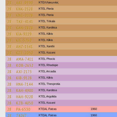
28
AKE-9390
ΚΤΕΛ Λακωνίας
28
KNK-2528
KTEL Pieria
28
KNB-2028
KTEL Pieria
28
TKE-4141
ΚΤΕL Τrikala
28
KAN-2828
ΚΤΕL Karditsa
28
KIA-9229
KTEL Kilkis
28
KIE-5260
KTEL Kilkis
28
AHZ-1541
KTEL Xanthi
28
KZE-2050
ΚΤΕL Kozani
28
AMA-7411
ΚΤΕL Phocis
28
KOB-2652
KTEL Rhodope
28
AXI-2175
KTEL Arcadia
28
KIB-9128
KTEL Kilkis
28
HNA-7144
KTEL Thesprotia
28
KAH-4900
ΚΤΕL Karditsa
28
HAH-9228
KTEL Argolida
28
KZB-4050
ΚΤΕL Kozani
28
PA-6530
KTEAL Patras
1960
28
74267
KTEAL Patras
1960