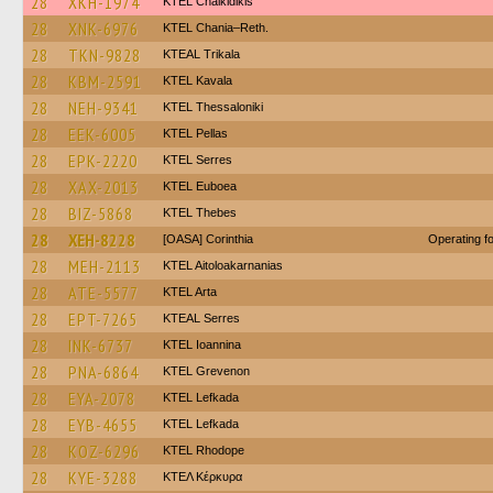
28
XKH-1974
ΚΤΕL Chalkidikis
28
XNK-6976
KTEL Chania–Reth.
28
TKN-9828
KTEAL Trikala
28
KBM-2591
KTEL Kavala
28
NEH-9341
KTEL Thessaloniki
28
EEK-6005
KTEL Pellas
28
EPK-2220
KTEL Serres
28
XAX-2013
ΚΤΕL Euboea
28
BIZ-5868
KTEL Thebes
28
XEH-8228
[OASA] Corinthia
Operating 
28
MEH-2113
KTEL Aitoloakarnanias
28
ATE-5577
KTEL Arta
28
EPT-7265
KTEAL Serres
28
INK-6737
KTEL Ioannina
28
PNA-6864
ΚΤΕL Grevenon
28
EYA-2078
KTEL Lefkada
28
EYB-4655
KTEL Lefkada
28
KOZ-6296
KTEL Rhodope
28
KYE-3288
ΚΤΕΛ Κέρκυρα