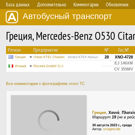
База данных
Дополнительно
Комментарии
Обновления
Автобусный транспорт
Греция, Mercedes-Benz O530 Cita
Регион
Предприятие
№
Гос.№
28
XNO-4728
Греция
Urban KTEL Chanion
Αστικό ΚΤΕΛ Χανίων
EJ 146XM
Италия
Pizzinini GmbH/ S.r.l.
CV 355MV
Все комментарии к фотографиям этого ТС
Греция
,
Χανιά
,
Πλατεί
Маршрут
19
(не в рей
30 августа 2023 г., среда
Автор:
straightcelle