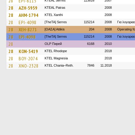
28
EPI-6115
KTEAL Serres
113816
2007
28
AZH-5959
KTEAL Patras
2008
28
AHM-1794
KTEL Xanthi
2008
28
EPI-4098
[TheTA] Serres
115214
2008
Για λογαρι
28
XEH-8271
[ΟΑΣΑ] Αttikis
204
2008
Operating 
28
EPI-4098
[TheTA] Serres
115214
2008
Για λογαρι
28
OLP Пирей
6168
2010
28
KON-5419
KTEL Rhodope
2018
28
BOY-2074
ΚΤΕL Magnesia
2018
28
XNO-2328
KTEL Chania–Reth.
7846
11.2018