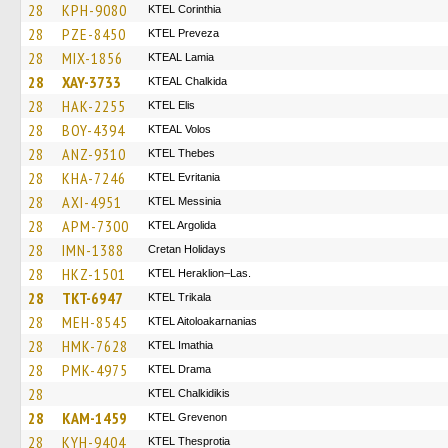
28
KPH-9080
KTEL Corinthia
28
PZE-8450
KTEL Preveza
28
MIX-1856
KTEAL Lamia
28
XAY-3733
KTEAL Chalkida
28
HAK-2255
KTEL Elis
28
BOY-4394
KTEAL Volos
28
ANZ-9310
KTEL Thebes
28
KHA-7246
ΚΤΕL Evritania
28
AXI-4951
KTEL Messinia
28
APM-7300
KTEL Argolida
28
IMN-1388
Cretan Holidays
28
HKZ-1501
KTEL Heraklion–Las.
28
TKT-6947
ΚΤΕL Τrikala
28
MEH-8545
KTEL Aitoloakarnanias
28
HMK-7628
KTEL Imathia
28
PMK-4975
KTEL Drama
28
ΚΤΕL Chalkidikis
28
KAM-1459
ΚΤΕL Grevenon
28
KYH-9404
KTEL Thesprotia