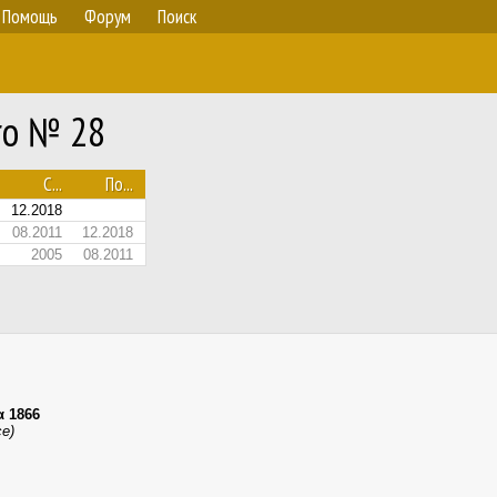
Помощь
Форум
Поиск
ro № 28
С...
По...
12.2018
08.2011
12.2018
2005
08.2011
α 1866
се)