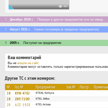
447
↑
Декабрь 2018 г.
Передан в другое предприятие или на завод
↑
Август 2011 г.
Смена госномера (в пределах предприятия)
↑
2005 г.
Поступил на предприятие
Ваш комментарий
Вы не
вошли на сайт
.
Комментарии могут оставлять только зарегистрированные пользов
Другие ТС с этим номером:
№
Гос.№
Предприятие
Зав.№
Постр.
Примеча
28
KYN-4702
KTEAL Kerkyra
28
ZKY-7200
KΤΕL Αttika
28
AZE-1928
KTEL Achaia