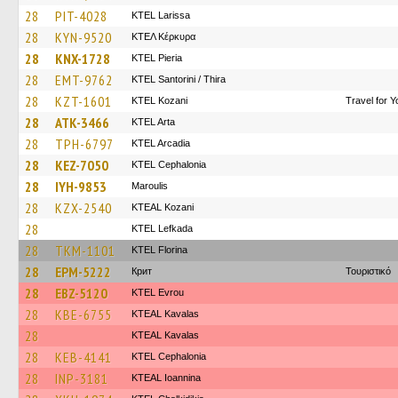
28
PIT-4028
KTEL Larissa
28
KYN-9520
ΚΤΕΛ Κέρκυρα
28
KNX-1728
KTEL Pieria
28
EMT-9762
KTEL Santorini / Thira
28
KZT-1601
ΚΤΕL Kozani
Travel for 
28
ATK-3466
KTEL Arta
28
TPH-6797
KTEL Arcadia
28
KEZ-7050
KTEL Cephalonia
28
IYH-9853
Maroulis
28
KZX-2540
KTEAL Kozani
28
KTEL Lefkada
28
TKM-1101
KTEL Florina
28
EPM-5222
Крит
Τουριστικό
28
EBZ-5120
KTEL Evrou
28
KBE-6755
KTEAL Kavalas
28
KTEAL Kavalas
28
KEB-4141
KTEL Cephalonia
28
INP-3181
KTEAL Ioannina