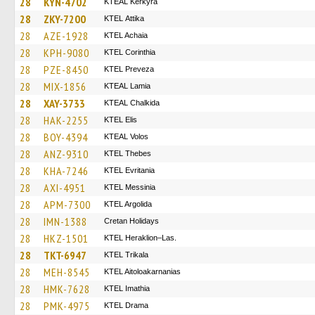
28
KYN-4702
KTEAL Kerkyra
28
ZKY-7200
KΤΕL Αttika
28
AZE-1928
KTEL Achaia
28
KPH-9080
KTEL Corinthia
28
PZE-8450
KTEL Preveza
28
MIX-1856
KTEAL Lamia
28
XAY-3733
KTEAL Chalkida
28
HAK-2255
KTEL Elis
28
BOY-4394
KTEAL Volos
28
ANZ-9310
KTEL Thebes
28
KHA-7246
ΚΤΕL Evritania
28
AXI-4951
KTEL Messinia
28
APM-7300
KTEL Argolida
28
IMN-1388
Cretan Holidays
28
HKZ-1501
KTEL Heraklion–Las.
28
TKT-6947
ΚΤΕL Τrikala
28
MEH-8545
KTEL Aitoloakarnanias
28
HMK-7628
KTEL Imathia
28
PMK-4975
KTEL Drama