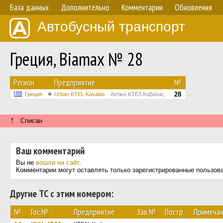
База данных
Дополнительно
Комментарии
Обновления
Автобусный транспорт
Греция, Biamax № 28
Регион
Предприятие
№
28
Греция
Urban KTEL Kavalas
Αστικό ΚΤΕΛ Καβάλας
↑
Списан
Ваш комментарий
Вы не
вошли на сайт
.
Комментарии могут оставлять только зарегистрированные пользов
Другие ТС с этим номером:
№
Гос.№
Предприятие
Зав.№
Постр.
Примеча