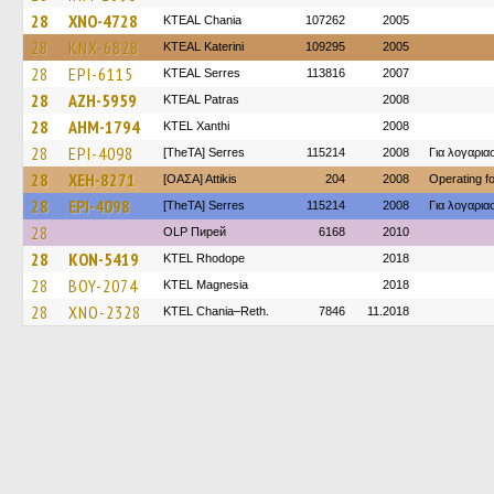
28
XNO-4728
KTEAL Chania
107262
2005
28
KNX-6828
KTEAL Katerini
109295
2005
28
EPI-6115
KTEAL Serres
113816
2007
28
AZH-5959
KTEAL Patras
2008
28
AHM-1794
KTEL Xanthi
2008
28
EPI-4098
[TheTA] Serres
115214
2008
Για λογαρι
28
XEH-8271
[ΟΑΣΑ] Αttikis
204
2008
Operating 
28
EPI-4098
[TheTA] Serres
115214
2008
Για λογαρι
28
OLP Пирей
6168
2010
28
KON-5419
KTEL Rhodope
2018
28
BOY-2074
ΚΤΕL Magnesia
2018
28
XNO-2328
KTEL Chania–Reth.
7846
11.2018