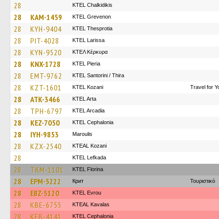
28
ΚΤΕL Chalkidikis
28
KAM-1459
ΚΤΕL Grevenon
28
KYH-9404
KTEL Thesprotia
28
PIT-4028
KTEL Larissa
28
KYN-9520
ΚΤΕΛ Κέρκυρα
28
KNX-1728
KTEL Pieria
28
EMT-9762
KTEL Santorini / Thira
28
KZT-1601
ΚΤΕL Kozani
Travel for 
28
ATK-3466
KTEL Arta
28
TPH-6797
KTEL Arcadia
28
KEZ-7050
KTEL Cephalonia
28
IYH-9853
Maroulis
28
KZX-2540
KTEAL Kozani
28
KTEL Lefkada
28
TKM-1101
KTEL Florina
28
EPM-5222
Крит
Τουριστικό
28
EBZ-5120
KTEL Evrou
28
KBE-6755
KTEAL Kavalas
28
KEB-4141
KTEL Cephalonia