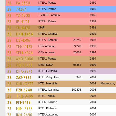
28
PA-6530
KTEAL Patras
1960
28
74267
KTEAL Patras
1960
28
YZ-5700
1-й KTEL Афины
1966
28
IP-4174
KTEAL Patras
1981
28
YN-8428
ISAP
1981
28
HKH-1434
KTEAL Chania
1992
28
KZ-4386
KTEAL Katerini
20245
1993
28
YEH-7428
OSY Афины
74228
1993
28
YEM-4928
OSY Афины
26061
1994
28
AXO-8080
KTEAL Patras
1994
28
POT-3165
DES RODA
93884
1999
28
KHA-2673
ΚΤΕL Evritania
1999
28
ZAZ-7332
KTEL Zakynthos
970
2001
28
KMH-3233
KTEL Messinia
2002
Μαντουκος 
28
PZK-6240
KTEAL Ioannina
102876
2003
28
TKH-9499
ΚΤΕL Τrikala
2003
28
PIT-9428
KTEAL Larissa
2004
28
MIM-7575
ΚΤΕL Phthiotis
2004
28
INM-2690
ΚΤΕΛ Λακωνίας
2004