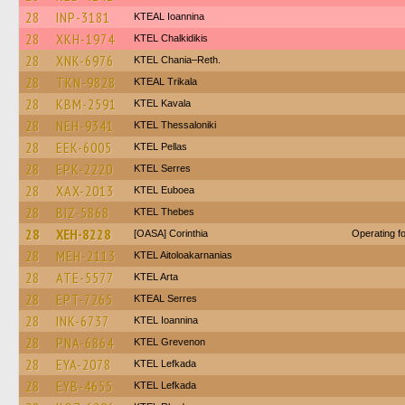
28
INP-3181
KTEAL Ioannina
28
XKH-1974
ΚΤΕL Chalkidikis
28
XNK-6976
KTEL Chania–Reth.
28
TKN-9828
KTEAL Trikala
28
KBM-2591
KTEL Kavala
28
NEH-9341
KTEL Thessaloniki
28
EEK-6005
KTEL Pellas
28
EPK-2220
KTEL Serres
28
XAX-2013
ΚΤΕL Euboea
28
BIZ-5868
KTEL Thebes
28
XEH-8228
[OASA] Corinthia
Operating 
28
MEH-2113
KTEL Aitoloakarnanias
28
ATE-5577
KTEL Arta
28
EPT-7265
KTEAL Serres
28
INK-6737
KTEL Ioannina
28
PNA-6864
ΚΤΕL Grevenon
28
EYA-2078
KTEL Lefkada
28
EYB-4655
KTEL Lefkada