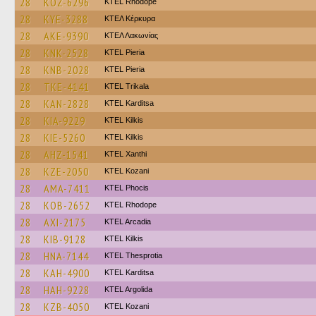
28
KOZ-6296
KTEL Rhodope
28
KYE-3288
ΚΤΕΛ Κέρκυρα
28
AKE-9390
ΚΤΕΛ Λακωνίας
28
KNK-2528
KTEL Pieria
28
KNB-2028
KTEL Pieria
28
TKE-4141
ΚΤΕL Τrikala
28
KAN-2828
ΚΤΕL Karditsa
28
KIA-9229
KTEL Kilkis
28
KIE-5260
KTEL Kilkis
28
AHZ-1541
KTEL Xanthi
28
KZE-2050
ΚΤΕL Kozani
28
AMA-7411
ΚΤΕL Phocis
28
KOB-2652
KTEL Rhodope
28
AXI-2175
KTEL Arcadia
28
KIB-9128
KTEL Kilkis
28
HNA-7144
KTEL Thesprotia
28
KAH-4900
ΚΤΕL Karditsa
28
HAH-9228
KTEL Argolida
28
KZB-4050
ΚΤΕL Kozani