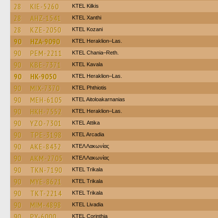
28
KIE-5260
KTEL Kilkis
28
AHZ-1541
KTEL Xanthi
28
KZE-2050
ΚΤΕL Kozani
90
HZA-9090
KTEL Heraklion–Las.
90
PEM-2211
KTEL Chania–Reth.
90
KBE-7371
KTEL Kavala
90
HK-9050
KTEL Heraklion–Las.
90
MIX-7370
ΚΤΕL Phthiotis
90
MEH-6105
KTEL Aitoloakarnanias
90
HKH-7552
KTEL Heraklion–Las.
90
YZO-7301
KΤΕL Αttika
90
TPE-3198
KTEL Arcadia
90
AKE-8432
ΚΤΕΛ Λακωνίας
90
AKM-2705
ΚΤΕΛ Λακωνίας
90
TKN-7190
ΚΤΕL Τrikala
90
MYE-8621
ΚΤΕL Τrikala
90
TKT-2214
ΚΤΕL Τrikala
90
MIM-4898
KTEL Livadia
90
PY-6000
KTEL Corinthia