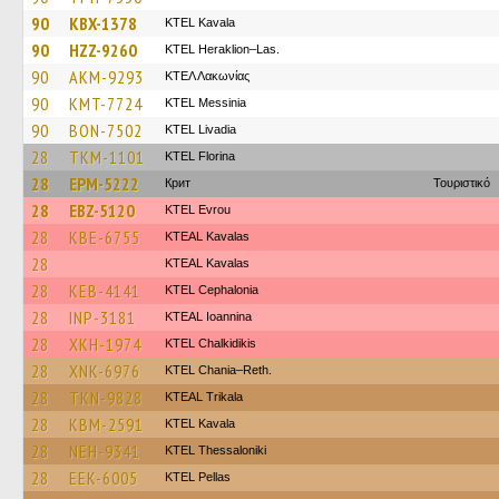
90
KBX-1378
KTEL Kavala
90
HZZ-9260
KTEL Heraklion–Las.
90
AKM-9293
ΚΤΕΛ Λακωνίας
90
KMT-7724
KTEL Messinia
90
BON-7502
KTEL Livadia
28
TKM-1101
KTEL Florina
28
EPM-5222
Крит
Τουριστικό
28
EBZ-5120
KTEL Evrou
28
KBE-6755
KTEAL Kavalas
28
KTEAL Kavalas
28
KEB-4141
KTEL Cephalonia
28
INP-3181
KTEAL Ioannina
28
XKH-1974
ΚΤΕL Chalkidikis
28
XNK-6976
KTEL Chania–Reth.
28
TKN-9828
KTEAL Trikala
28
KBM-2591
KTEL Kavala
28
NEH-9341
KTEL Thessaloniki
28
EEK-6005
KTEL Pellas