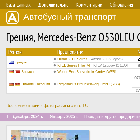
База данных
Дополнительно
Комментарии
Обновления
Автобусный транспорт
Греция, Mercedes-Benz O530LEÜ Ci
Регион
Предприятие
2
Urban KTEL Serres
Αστικό ΚΤΕΛ Σερρών
Греция
9
KTEL Serres [TheTA]
ΚΤΕΛ Σερρών [ΟΣΕΘ]
Бремен
Weser-Ems Busverkehr GmbH (WEB)
07
Нижняя Саксония
Regionalbus Braunschweig GmbH (RBB)
27
Все комментарии к фотографиям этого ТС
↑
Декабрь 2024 г. — Январь 2025 г.
Передан в другое предприяти