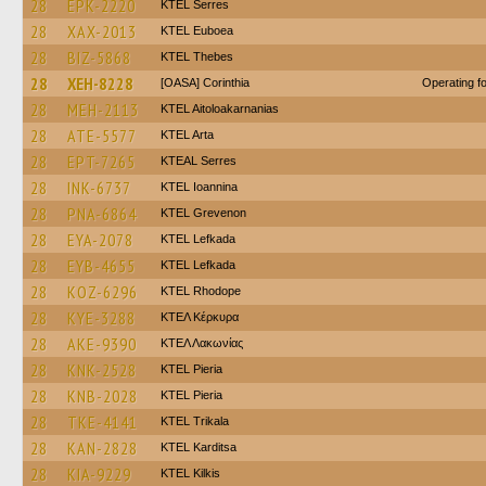
28
EPK-2220
KTEL Serres
28
XAX-2013
ΚΤΕL Euboea
28
BIZ-5868
KTEL Thebes
28
XEH-8228
[OASA] Corinthia
Operating 
28
MEH-2113
KTEL Aitoloakarnanias
28
ATE-5577
KTEL Arta
28
EPT-7265
KTEAL Serres
28
INK-6737
KTEL Ioannina
28
PNA-6864
ΚΤΕL Grevenon
28
EYA-2078
KTEL Lefkada
28
EYB-4655
KTEL Lefkada
28
KOZ-6296
KTEL Rhodope
28
KYE-3288
ΚΤΕΛ Κέρκυρα
28
AKE-9390
ΚΤΕΛ Λακωνίας
28
KNK-2528
KTEL Pieria
28
KNB-2028
KTEL Pieria
28
TKE-4141
ΚΤΕL Τrikala
28
KAN-2828
ΚΤΕL Karditsa
28
KIA-9229
KTEL Kilkis