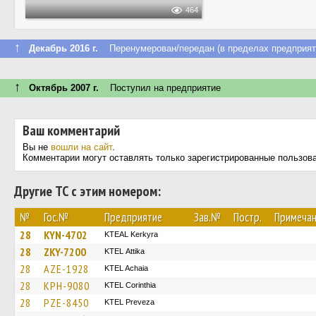
464
↑
Декабрь 2016 г.
Перенумерован/передан (в пределах предприят
↑
Октябрь 2007 г.
Поступил на предприятие
Ваш комментарий
Вы не
вошли на сайт
.
Комментарии могут оставлять только зарегистрированные пользов
Другие ТС с этим номером:
№
Гос.№
Предприятие
Зав.№
Постр.
Примеча
28
KYN-4702
KTEAL Kerkyra
28
ZKY-7200
KΤΕL Αttika
28
AZE-1928
KTEL Achaia
28
KPH-9080
KTEL Corinthia
28
PZE-8450
KTEL Preveza