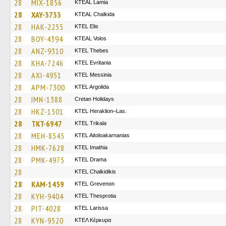
28
MIX-1856
KTEAL Lamia
28
XAY-3733
KTEAL Chalkida
28
HAK-2255
KTEL Elis
28
BOY-4394
KTEAL Volos
28
ANZ-9310
KTEL Thebes
28
KHA-7246
ΚΤΕL Evritania
28
AXI-4951
KTEL Messinia
28
APM-7300
KTEL Argolida
28
IMN-1388
Cretan Holidays
28
HKZ-1501
KTEL Heraklion–Las.
28
TKT-6947
ΚΤΕL Τrikala
28
MEH-8545
KTEL Aitoloakarnanias
28
HMK-7628
KTEL Imathia
28
PMK-4975
KTEL Drama
28
ΚΤΕL Chalkidikis
28
KAM-1459
ΚΤΕL Grevenon
28
KYH-9404
KTEL Thesprotia
28
PIT-4028
KTEL Larissa
28
KYN-9520
ΚΤΕΛ Κέρκυρα