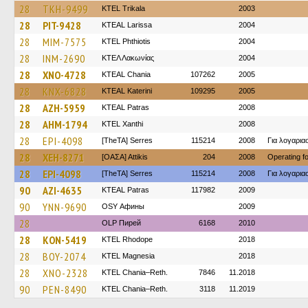
28
TKH-9499
ΚΤΕL Τrikala
2003
28
PIT-9428
KTEAL Larissa
2004
28
MIM-7575
ΚΤΕL Phthiotis
2004
28
INM-2690
ΚΤΕΛ Λακωνίας
2004
28
XNO-4728
KTEAL Chania
107262
2005
28
KNX-6828
KTEAL Katerini
109295
2005
28
AZH-5959
KTEAL Patras
2008
28
AHM-1794
KTEL Xanthi
2008
28
EPI-4098
[TheTA] Serres
115214
2008
Για λογαρι
28
XEH-8271
[ΟΑΣΑ] Αttikis
204
2008
Operating 
28
EPI-4098
[TheTA] Serres
115214
2008
Για λογαρι
90
AZI-4635
KTEAL Patras
117982
2009
90
YNN-9690
OSY Афины
2009
28
OLP Пирей
6168
2010
28
KON-5419
KTEL Rhodope
2018
28
BOY-2074
ΚΤΕL Magnesia
2018
28
XNO-2328
KTEL Chania–Reth.
7846
11.2018
90
PEN-8490
KTEL Chania–Reth.
3118
11.2019