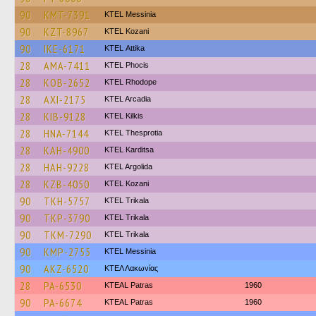
90
KMT-7391
KTEL Messinia
90
KZT-8967
ΚΤΕL Kozani
90
IKE-6171
KΤΕL Αttika
28
AMA-7411
ΚΤΕL Phocis
28
KOB-2652
KTEL Rhodope
28
AXI-2175
KTEL Arcadia
28
KIB-9128
KTEL Kilkis
28
HNA-7144
KTEL Thesprotia
28
KAH-4900
ΚΤΕL Karditsa
28
HAH-9228
KTEL Argolida
28
KZB-4050
ΚΤΕL Kozani
90
TKH-5757
ΚΤΕL Τrikala
90
TKP-3790
ΚΤΕL Τrikala
90
TKM-7290
ΚΤΕL Τrikala
90
KMP-2755
KTEL Messinia
90
AKZ-6520
ΚΤΕΛ Λακωνίας
28
PA-6530
KTEAL Patras
1960
90
PA-6674
KTEAL Patras
1960