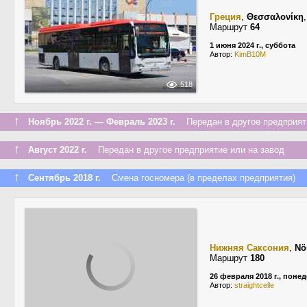
Греция
,
Θεσσαλονίκη
Маршрут
64
1 июня 2024 г., суббота
Автор:
KimB10M
518
↑
Ноябрь 2022 г. — Февраль 2023 г.
Передан в другое предприяти
↑
Август 2022 г.
Передан в другое предприятие или на завод
↑
Сентябрь 2018 г.
Смена госномера (в пределах предприятия)
Нижняя Саксония
,
Nö
Маршрут
180
26 февраля 2018 г., поне
Автор:
straightcelle