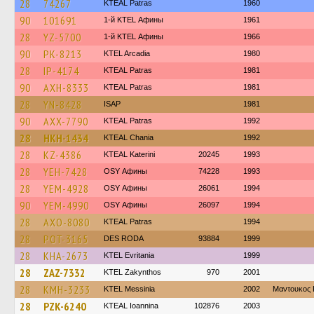
28
74267
KTEAL Patras
1960
90
101691
1-й KTEL Афины
1961
28
YZ-5700
1-й KTEL Афины
1966
90
PK-8213
KTEL Arcadia
1980
28
IP-4174
KTEAL Patras
1981
90
AXH-8333
KTEAL Patras
1981
28
YN-8428
ISAP
1981
90
AXX-7790
KTEAL Patras
1992
28
HKH-1434
KTEAL Chania
1992
28
KZ-4386
KTEAL Katerini
20245
1993
28
YEH-7428
OSY Афины
74228
1993
28
YEM-4928
OSY Афины
26061
1994
90
YEM-4990
OSY Афины
26097
1994
28
AXO-8080
KTEAL Patras
1994
28
POT-3165
DES RODA
93884
1999
28
KHA-2673
ΚΤΕL Evritania
1999
28
ZAZ-7332
KTEL Zakynthos
970
2001
28
KMH-3233
KTEL Messinia
2002
Μαντουκος 
28
PZK-6240
KTEAL Ioannina
102876
2003