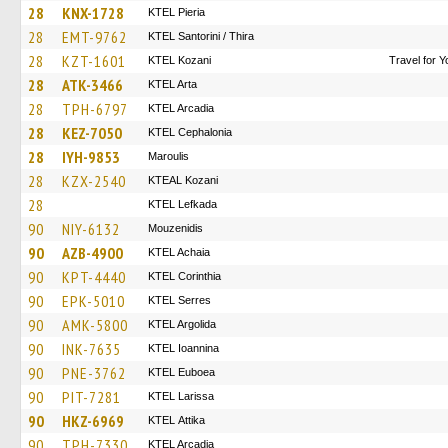
28
KNX-1728
KTEL Pieria
28
EMT-9762
KTEL Santorini / Thira
28
KZT-1601
ΚΤΕL Kozani
Travel for 
28
ATK-3466
KTEL Arta
28
TPH-6797
KTEL Arcadia
28
KEZ-7050
KTEL Cephalonia
28
IYH-9853
Maroulis
28
KZX-2540
KTEAL Kozani
28
KTEL Lefkada
90
NIY-6132
Mouzenidis
90
AZB-4900
KTEL Achaia
90
KPT-4440
KTEL Corinthia
90
EPK-5010
KTEL Serres
90
AMK-5800
KTEL Argolida
90
INK-7635
KTEL Ioannina
90
PNE-3762
ΚΤΕL Euboea
90
PIT-7281
KTEL Larissa
90
HKZ-6969
KΤΕL Αttika
90
TPH-7330
KTEL Arcadia