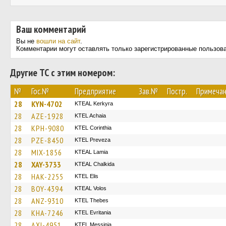
Ваш комментарий
Вы не
вошли на сайт
.
Комментарии могут оставлять только зарегистрированные пользов
Другие ТС с этим номером:
№
Гос.№
Предприятие
Зав.№
Постр.
Примеча
28
KYN-4702
KTEAL Kerkyra
28
AZE-1928
KTEL Achaia
28
KPH-9080
KTEL Corinthia
28
PZE-8450
KTEL Preveza
28
MIX-1856
KTEAL Lamia
28
XAY-3733
KTEAL Chalkida
28
HAK-2255
KTEL Elis
28
BOY-4394
KTEAL Volos
28
ANZ-9310
KTEL Thebes
28
KHA-7246
ΚΤΕL Evritania
28
AXI-4951
KTEL Messinia