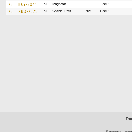
28
BOY-2074
ΚΤΕL Magnesia
2018
28
XNO-2328
KTEL Chania–Reth.
7846
11.2018
Гл
© Администрация