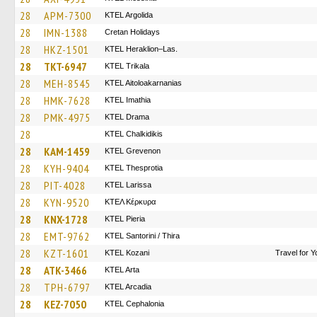
28
APM-7300
KTEL Argolida
28
IMN-1388
Cretan Holidays
28
HKZ-1501
KTEL Heraklion–Las.
28
TKT-6947
ΚΤΕL Τrikala
28
MEH-8545
KTEL Aitoloakarnanias
28
HMK-7628
KTEL Imathia
28
PMK-4975
KTEL Drama
28
ΚΤΕL Chalkidikis
28
KAM-1459
ΚΤΕL Grevenon
28
KYH-9404
KTEL Thesprotia
28
PIT-4028
KTEL Larissa
28
KYN-9520
ΚΤΕΛ Κέρκυρα
28
KNX-1728
KTEL Pieria
28
EMT-9762
KTEL Santorini / Thira
28
KZT-1601
ΚΤΕL Kozani
Travel for 
28
ATK-3466
KTEL Arta
28
TPH-6797
KTEL Arcadia
28
KEZ-7050
KTEL Cephalonia