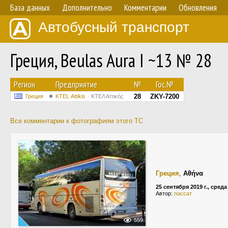
База данных
Дополнительно
Комментарии
Обновления
Автобусный транспорт
Греция, Beulas Aura I ~13 № 28
Регион
Предприятие
№
Гос.№
28
ZKY-7200
Греция
KΤΕL Αttikis
ΚΤΕΛ Αττικής
Все комментарии к фотографиям этого ТС
Греция
,
Αθήνα
25 сентября 2019 г., среда
Автор:
пассат
559