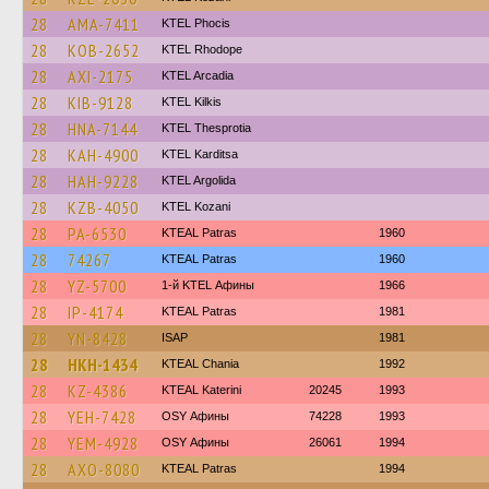
28
AMA-7411
ΚΤΕL Phocis
28
KOB-2652
KTEL Rhodope
28
AXI-2175
KTEL Arcadia
28
KIB-9128
KTEL Kilkis
28
HNA-7144
KTEL Thesprotia
28
KAH-4900
ΚΤΕL Karditsa
28
HAH-9228
KTEL Argolida
28
KZB-4050
ΚΤΕL Kozani
28
PA-6530
KTEAL Patras
1960
28
74267
KTEAL Patras
1960
28
YZ-5700
1-й KTEL Афины
1966
28
IP-4174
KTEAL Patras
1981
28
YN-8428
ISAP
1981
28
HKH-1434
KTEAL Chania
1992
28
KZ-4386
KTEAL Katerini
20245
1993
28
YEH-7428
OSY Афины
74228
1993
28
YEM-4928
OSY Афины
26061
1994
28
AXO-8080
KTEAL Patras
1994