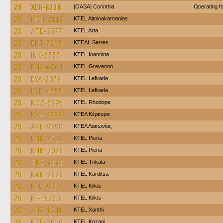
28
XEH-8228
[OASA] Corinthia
Operating 
28
MEH-2113
KTEL Aitoloakarnanias
28
ATE-5577
KTEL Arta
28
EPT-7265
KTEAL Serres
28
INK-6737
KTEL Ioannina
28
PNA-6864
ΚΤΕL Grevenon
28
EYA-2078
KTEL Lefkada
28
EYB-4655
KTEL Lefkada
28
KOZ-6296
KTEL Rhodope
28
KYE-3288
ΚΤΕΛ Κέρκυρα
28
AKE-9390
ΚΤΕΛ Λακωνίας
28
KNK-2528
KTEL Pieria
28
KNB-2028
KTEL Pieria
28
TKE-4141
ΚΤΕL Τrikala
28
KAN-2828
ΚΤΕL Karditsa
28
KIA-9229
KTEL Kilkis
28
KIE-5260
KTEL Kilkis
28
AHZ-1541
KTEL Xanthi
28
KZE-2050
ΚΤΕL Kozani