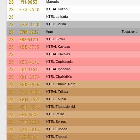
28
IYH-9853
Maroulis
28
KZX-2540
KTEAL Kozani
28
KTEL Lefkada
28
TKM-1101
KTEL Florina
28
EPM-5222
Крит
Τουριστικό
28
EBZ-5120
KTEL Evrou
28
KBE-6755
KTEAL Kavalas
28
KTEAL Kavalas
28
KEB-4141
KTEL Cephalonia
28
INP-3181
KTEAL Ioannina
28
XKH-1974
ΚΤΕL Chalkidikis
28
XNK-6976
KTEL Chania–Reth.
28
TKN-9828
KTEAL Trikala
28
KBM-2591
KTEL Kavala
28
NEH-9341
KTEL Thessaloniki
28
EEK-6005
KTEL Pellas
28
EPK-2220
KTEL Serres
28
XAX-2013
ΚΤΕL Euboea
28
BIZ-5868
KTEL Thebes