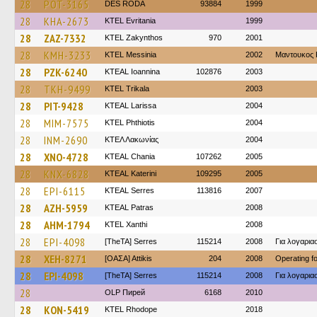
28
POT-3165
DES RODA
93884
1999
28
KHA-2673
ΚΤΕL Evritania
1999
28
ZAZ-7332
KTEL Zakynthos
970
2001
28
KMH-3233
KTEL Messinia
2002
Μαντουκος 
28
PZK-6240
KTEAL Ioannina
102876
2003
28
TKH-9499
ΚΤΕL Τrikala
2003
28
PIT-9428
KTEAL Larissa
2004
28
MIM-7575
ΚΤΕL Phthiotis
2004
28
INM-2690
ΚΤΕΛ Λακωνίας
2004
28
XNO-4728
KTEAL Chania
107262
2005
28
KNX-6828
KTEAL Katerini
109295
2005
28
EPI-6115
KTEAL Serres
113816
2007
28
AZH-5959
KTEAL Patras
2008
28
AHM-1794
KTEL Xanthi
2008
28
EPI-4098
[TheTA] Serres
115214
2008
Για λογαρι
28
XEH-8271
[ΟΑΣΑ] Αttikis
204
2008
Operating 
28
EPI-4098
[TheTA] Serres
115214
2008
Για λογαρι
28
OLP Пирей
6168
2010
28
KON-5419
KTEL Rhodope
2018