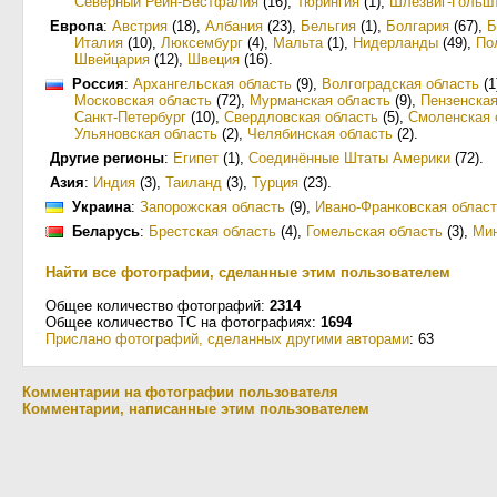
Северный Рейн-Вестфалия
(16)
,
Тюрингия
(1)
,
Шлезвиг-Гольш
Европа
:
Австрия
(18)
,
Албания
(23)
,
Бельгия
(1)
,
Болгария
(67)
,
Б
Италия
(10)
,
Люксембург
(4)
,
Мальта
(1)
,
Нидерланды
(49)
,
По
Швейцария
(12)
,
Швеция
(16)
.
Россия
:
Архангельская область
(9)
,
Волгоградская область
(1
Московская область
(72)
,
Мурманская область
(9)
,
Пензенская
Санкт-Петербург
(10)
,
Свердловская область
(5)
,
Смоленская 
Ульяновская область
(2)
,
Челябинская область
(2)
.
Другие регионы
:
Египет
(1)
,
Соединённые Штаты Америки
(72)
.
Азия
:
Индия
(3)
,
Таиланд
(3)
,
Турция
(23)
.
Украина
:
Запорожская область
(9)
,
Ивано-Франковская облас
Беларусь
:
Брестская область
(4)
,
Гомельская область
(3)
,
Мин
Найти все фотографии, сделанные этим пользователем
Общее количество фотографий:
2314
Общее количество ТС на фотографиях:
1694
Прислано фотографий, сделанных другими авторами
: 63
Комментарии на фотографии пользователя
Комментарии, написанные этим пользователем