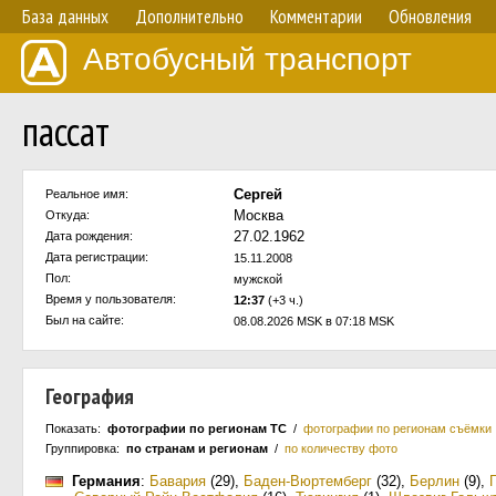
База данных
Дополнительно
Комментарии
Обновления
Автобусный транспорт
пассат
Сергей
Реальное имя:
Москва
Откуда:
27.02.1962
Дата рождения:
Дата регистрации:
15.11.2008
Пол:
мужской
Время у пользователя:
12:37
(+3 ч.)
Был на сайте:
08.08.2026 MSK в 07:18 MSK
География
Показать:
фотографии по регионам ТС
/
фотографии по регионам съёмки
Группировка:
по странам и регионам
/
по количеству фото
Германия
:
Бавария
(29)
,
Баден-Вюртемберг
(32)
,
Берлин
(9)
,