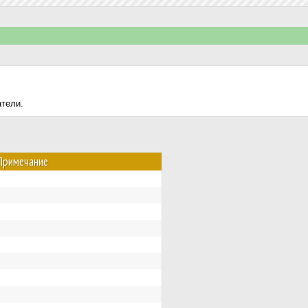
атели.
Примечание