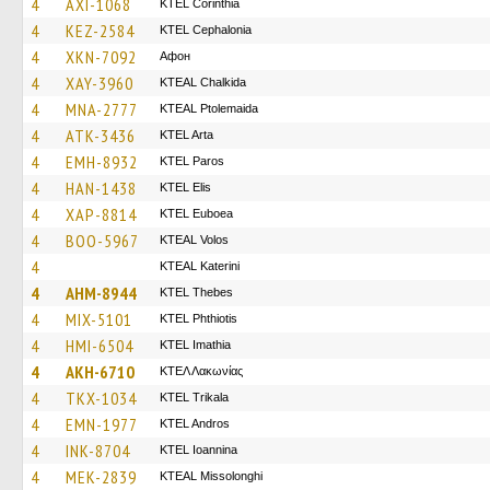
4
AXI-1068
KTEL Corinthia
4
KEZ-2584
KTEL Cephalonia
4
XKN-7092
Афон
4
XAY-3960
KTEAL Chalkida
4
MNA-2777
KTEAL Ptolemaida
4
ATK-3436
KTEL Arta
4
EMH-8932
KTEL Paros
4
HAN-1438
KTEL Elis
4
XAP-8814
ΚΤΕL Euboea
4
BOO-5967
KTEAL Volos
4
KTEAL Katerini
4
AHM-8944
KTEL Thebes
4
MIX-5101
ΚΤΕL Phthiotis
4
HMI-6504
KTEL Imathia
4
AKH-6710
ΚΤΕΛ Λακωνίας
4
TKX-1034
ΚΤΕL Τrikala
4
EMN-1977
KTEL Andros
4
INK-8704
KTEL Ioannina
4
MEK-2839
KTEAL Missolonghi