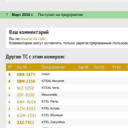
↑
Март 2016 г.
Поступил на предприятие
Ваш комментарий
Вы не
вошли на сайт
.
Комментарии могут оставлять только зарегистрированные пользов
Другие ТС с этим номером:
№
Гос.№
Предприятие
Зав.№
Постр.
Утил.
4
HKK-3875
Union
4
EBM-2358
KTEAL Alexandr.
4
NIZ-1050
KTEAL Veria
4
IOP-9500
Mouzenidis
4
KNP-4104
KTEL Pieria
4
AZH-8585
KTEL Achaia
4
KOM-2397
KTEL Rhodope
4
ZAZ-7922
KTEL Zakynthos