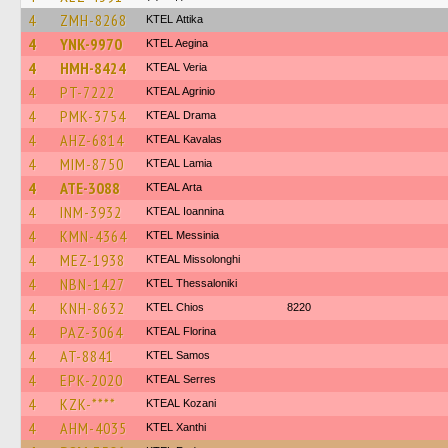
4
ZMH-8268
KΤΕL Αttika
4
YNK-9970
KTEL Aegina
4
HMH-8424
KTEAL Veria
4
PT-7222
KTEAL Agrinio
4
PMK-3754
KTEAL Drama
4
AHZ-6814
KTEAL Kavalas
4
MIM-8750
KTEAL Lamia
4
ATE-3088
KTEAL Arta
4
INM-3932
KTEAL Ioannina
4
KMN-4364
KTEL Messinia
4
MEZ-1938
KTEAL Missolonghi
4
NBN-1427
KTEL Thessaloniki
4
KNH-8632
KTEL Chios
8220
4
PAZ-3064
KTEAL Florina
4
AT-8841
KTEL Samos
4
EPK-2020
KTEAL Serres
4
KZK-****
KTEAL Kozani
4
AHM-4035
KTEL Xanthi