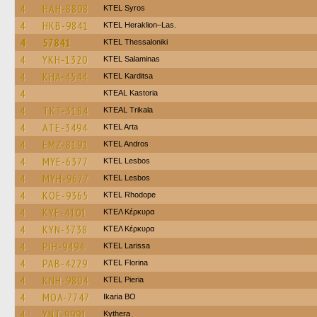
4
HAH-8808
KTEL Syros
4
HKB-9841
KTEL Heraklion–Las.
4
57841
KTEL Thessaloniki
4
YKH-1320
KTEL Salaminas
4
KHA-4544
ΚΤΕL Karditsa
4
KTEAL Kastoria
4
TKT-3184
KTEAL Trikala
4
ATE-3494
KTEL Arta
4
EMZ-8191
KTEL Andros
4
MYE-6377
KTEL Lesbos
4
MYH-9677
KTEL Lesbos
4
KOE-9365
KTEL Rhodope
4
KYE-4101
ΚΤΕΛ Κέρκυρα
4
KYN-3738
ΚΤΕΛ Κέρκυρα
4
PIH-9494
KTEL Larissa
4
PAB-4229
KTEL Florina
4
KNH-9804
KTEL Pieria
4
MOA-7747
Ikaria BO
4
YNT-9991
Kythera