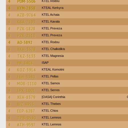
4
POM-3506
ΚΤΕL Rodou
4
KYM-2858
KTEAL Kerkyra
4
AZB-9764
KTEL Achaia
4
KBA-7193
KTEL Kavala
4
PZK-1828
KTEL Preveza
4
PZK-2510
KTEL Preveza
4
AO-5892
ΚΤΕL Rodou
4
XKH-3578
ΚΤΕL Chalkidikis
4
TKZ-3133
ΚΤΕL Magnesia
4
YN-8404
ISAP
4
KOZ-3914
KTEAL Komotini
4
EEH-3380
KTEL Pellas
4
MOB-1110
KTEL Samos
4
EPK-1001
KTEL Serres
4
XEH-8379
[OASA] Corinthia
4
BIZ-4955
KTEL Thebes
4
EEP-6287
KTEL Chios
4
TPB-9530
KTEL Lemnos
4
ATH-9597
KTEL Lemnos