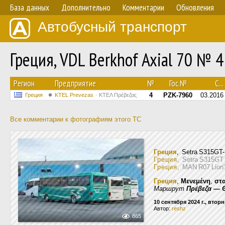
База данных
Дополнительно
Комментарии
Обновления
Автобусный транспорт
Греция, VDL Berkhof Axial 70 № 4
Регион
Предприятие
№
Гос.№
С...
4
PZK-7960
03.2016
Греция
KTEL Prevezas
ΚΤΕΛ Πρέβεζας
Все комментарии к фотографиям этого ТС
Греция
, Setra S315G
Греция
, Setra S315G
Греция
, MAN R07 Lion
Греция
,
Μενεμένη
,
στ
Маршрут
Πρέβεζα — 
10 сентября 2024 г., втор
Автор:
reshz
865