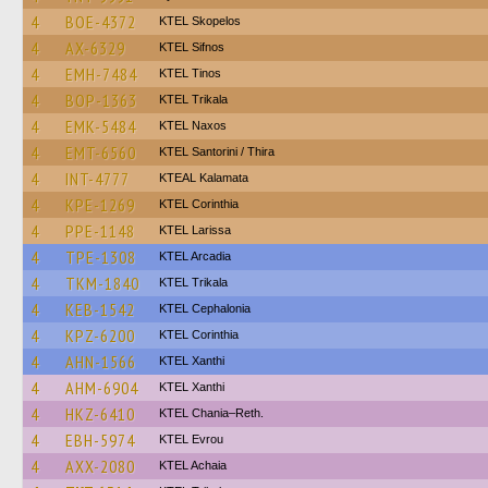
4
BOE-4372
KTEL Skopelos
4
AX-6329
KTEL Sifnos
4
EMH-7484
KTEL Tinos
4
BOP-1363
ΚΤΕL Τrikala
4
EMK-5484
KTEL Naxos
4
EMT-6560
KTEL Santorini / Thira
4
INT-4777
KTEAL Kalamata
4
KPE-1269
KTEL Corinthia
4
PPE-1148
KTEL Larissa
4
TPE-1308
KTEL Arcadia
4
TKM-1840
ΚΤΕL Τrikala
4
KEB-1542
KTEL Cephalonia
4
KPZ-6200
KTEL Corinthia
4
AHN-1566
KTEL Xanthi
4
AHM-6904
KTEL Xanthi
4
HKZ-6410
KTEL Chania–Reth.
4
EBH-5974
KTEL Evrou
4
AXX-2080
KTEL Achaia