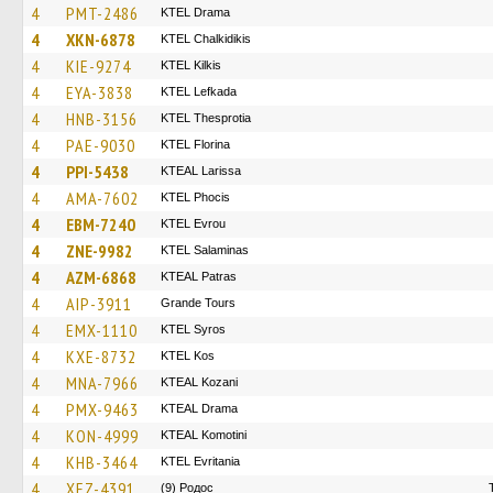
4
PMT-2486
KTEL Drama
4
XKN-6878
ΚΤΕL Chalkidikis
4
KIE-9274
KTEL Kilkis
4
EYA-3838
KTEL Lefkada
4
HNB-3156
KTEL Thesprotia
4
PAE-9030
KTEL Florina
4
PPI-5438
KTEAL Larissa
4
AMA-7602
ΚΤΕL Phocis
4
EBM-7240
KTEL Evrou
4
ZNE-9982
KTEL Salaminas
4
AZM-6868
KTEAL Patras
4
AIP-3911
Grande Tours
4
EMX-1110
KTEL Syros
4
KXE-8732
KTEL Kos
4
MNA-7966
KTEAL Kozani
4
PMX-9463
KTEAL Drama
4
KON-4999
KTEAL Komotini
4
KHB-3464
ΚΤΕL Evritania
4
XEZ-4391
(9) Родос