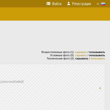
Войти
Регистрация
Второстепенные фото (1):
скрывать
/
показывать
Условные фото (0):
скрывать
/
показывать
Технические фото (0):
скрывать
/
показывать
 (отстой/обед)
¤