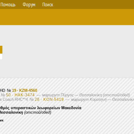
Помощь
Форум
Поиск
T-HD
№
19 · KZM-4560
T
№
50 · HAK-3474
—
маршрут Πύργος — Θεσσαλονίκη (отстой/обед)
's Coach RHC**4
№
28 · KON-5419
—
маршрут Κομοτηνή — Θεσσαλονίκη
αθμός υπεραστικών λεωφορείων Μακεδονία
Θεσσαλονίκη
(отстой/обед)
ник