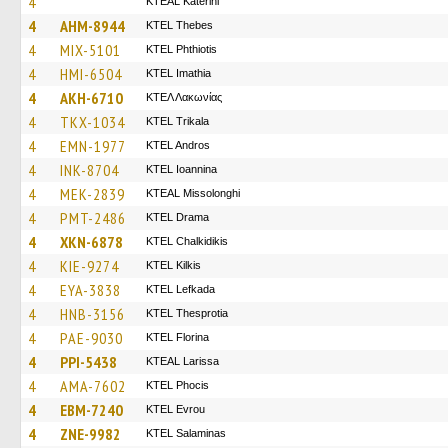
4
KTEAL Katerini
4
AHM-8944
KTEL Thebes
4
MIX-5101
ΚΤΕL Phthiotis
4
HMI-6504
KTEL Imathia
4
AKH-6710
ΚΤΕΛ Λακωνίας
4
TKX-1034
ΚΤΕL Τrikala
4
EMN-1977
KTEL Andros
4
INK-8704
KTEL Ioannina
4
MEK-2839
KTEAL Missolonghi
4
PMT-2486
KTEL Drama
4
XKN-6878
ΚΤΕL Chalkidikis
4
KIE-9274
KTEL Kilkis
4
EYA-3838
KTEL Lefkada
4
HNB-3156
KTEL Thesprotia
4
PAE-9030
KTEL Florina
4
PPI-5438
KTEAL Larissa
4
AMA-7602
ΚΤΕL Phocis
4
EBM-7240
KTEL Evrou
4
ZNE-9982
KTEL Salaminas