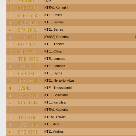
4
YN-8404
ISAP
4
KOZ-3914
KTEAL Komotini
4
EEH-3380
KTEL Pellas
4
MOB-1110
KTEL Samos
4
EPK-1001
KTEL Serres
4
XEH-8379
[OASA] Corinthia
4
BIZ-4955
KTEL Thebes
4
EEP-6287
KTEL Chios
4
TPB-9530
KTEL Lemnos
4
ATH-9597
KTEL Lemnos
4
HAH-8808
KTEL Syros
4
HKB-9841
KTEL Heraklion–Las.
4
57841
KTEL Thessaloniki
4
YKH-1320
KTEL Salaminas
4
KHA-4544
ΚΤΕL Karditsa
4
KTEAL Kastoria
4
TKT-3184
KTEAL Trikala
4
ATE-3494
KTEL Arta
4
EMZ-8191
KTEL Andros