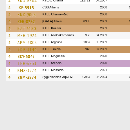
4
XNO-6604
KTEAL Chania
112721
04.2007
4
IKE-5915
CSS Athens
2008
4
XNX-9004
KTEL Chania–Reth.
2008
4
XEH-8232
[ΟΑΣΑ] Αttikis
6385
2009
4
KZT-5180
ΚΤΕL Kozani
2009
4
MEH-1924
KTEL Aitoloakarnanias
958
04.2009
4
APM-6804
KTEL Argolida
1067
05.2009
4
TKP-3144
ΚΤΕL Τrikala
948
07.2009
4
BOY-5842
ΚΤΕL Magnesia
2020
4
TPH-6833
KTEL Arcadia
2020
4
KMX-3274
KTEL Messinia
2021
4
ZNM-3874
Sygkoinonies Афины
G964
03.2024