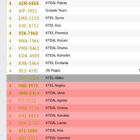
4
AZM-6868
KTEAL Patras
4
AIP-3911
Grande Tours
4
EMX-1110
KTEL Syros
4
KXE-8732
KTEL Kos
4
PZK-7960
KTEL Preveza
4
MNA-7966
KTEAL Kozani
4
PMX-9463
KTEAL Drama
4
KON-4999
KTEAL Komotini
4
KHB-3464
ΚΤΕL Evritania
4
XEZ-4391
(9) Родос
4
ZMH-8268
KΤΕL Αttika
4
YNK-9970
KTEL Aegina
4
HMH-8424
KTEAL Veria
4
PT-7222
KTEAL Agrinio
4
PMK-3754
KTEAL Drama
4
AHZ-6814
KTEAL Kavalas
4
MIM-8750
KTEAL Lamia
4
ATE-3088
KTEAL Arta
4
INM-3932
KTEAL Ioannina