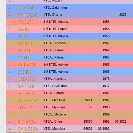
4
ΚΤΕL Kozani
4
KEB-5400
KTEL Zakynthos
4
PMK-3620
KTEL Drama
2023
4
YZ-6176
3-й KTEL Афины
1958
4
39782
5-й KTEL Пирей
1958
4
43031
3-й KTEL Афины
1958
4
163080
KTEAL Naousa
1961
4
PA-1107
KTEAL Patras
1962
4
170447
KTEAL Patras
1962
4
YAH-6220
1-й KTEL Афины
1968
4
295488
1-й KTEL Афины
1968
4
KAE-5722
KTEAL Karditsa
1976
4
NP-7218
ΚΤΕL Chalkidikis
1977
4
PE-8988
KTEAL Patras
1981
4
KMB-5553
KTEL Messinia
29271
1981
4
EMB-7137
KTEL Mykonos
59
1983
4
KTEAL Mytilene
1989
4
XIB-6424
KTEAL Chios
18076
1991
07.2021
4
KMH-3304
KTEL Messinia
64626
03.1991