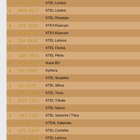
4
MYE-6377
KTEL Lesbos
4
MYH-9677
KTEL Lesbos
4
KOE-9365
KTEL Rhodope
4
KYE-4101
ΚΤΕΛ Κέρκυρα
4
KYN-3738
ΚΤΕΛ Κέρκυρα
4
PIH-9494
KTEL Larissa
4
PAB-4229
KTEL Florina
4
KNH-9804
KTEL Pieria
4
MOA-7747
Ikaria BO
4
YNT-9991
Kythera
4
BOE-4372
KTEL Skopelos
4
AX-6329
KTEL Sifnos
4
EMH-7484
KTEL Tinos
4
BOP-1363
ΚΤΕL Τrikala
4
EMK-5484
KTEL Naxos
4
EMT-6560
KTEL Santorini / Thira
4
INT-4777
KTEAL Kalamata
4
KPE-1269
KTEL Corinthia
4
PPE-1148
KTEL Larissa