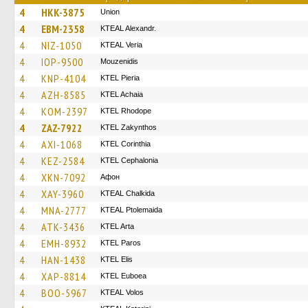
4
HKK-3875
Union
4
EBM-2358
KTEAL Alexandr.
4
NIZ-1050
KTEAL Veria
4
IOP-9500
Mouzenidis
4
KNP-4104
KTEL Pieria
4
AZH-8585
KTEL Achaia
4
KOM-2397
KTEL Rhodope
4
ZAZ-7922
KTEL Zakynthos
4
AXI-1068
KTEL Corinthia
4
KEZ-2584
KTEL Cephalonia
4
XKN-7092
Афон
4
XAY-3960
KTEAL Chalkida
4
MNA-2777
KTEAL Ptolemaida
4
ATK-3436
KTEL Arta
4
EMH-8932
KTEL Paros
4
HAN-1438
KTEL Elis
4
XAP-8814
ΚΤΕL Euboea
4
BOO-5967
KTEAL Volos