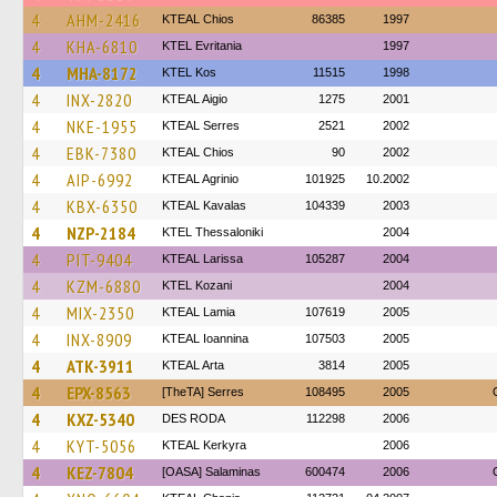
4
AHM-2416
KTEAL Chios
86385
1997
4
KHA-6810
ΚΤΕL Evritania
1997
4
MHA-8172
KTEL Kos
11515
1998
4
INX-2820
KTEAL Aigio
1275
2001
4
NKE-1955
KTEAL Serres
2521
2002
4
EBK-7380
KTEAL Chios
90
2002
4
AIP-6992
KTEAL Agrinio
101925
10.2002
4
KBX-6350
KTEAL Kavalas
104339
2003
4
NZP-2184
KTEL Thessaloniki
2004
4
PIT-9404
KTEAL Larissa
105287
2004
4
KZM-6880
ΚΤΕL Kozani
2004
4
MIX-2350
KTEAL Lamia
107619
2005
4
INX-8909
KTEAL Ioannina
107503
2005
4
ATK-3911
KTEAL Arta
3814
2005
4
EPX-8563
[TheTA] Serres
108495
2005
4
KXZ-5340
DES RODA
112298
2006
4
KYT-5056
KTEAL Kerkyra
2006
4
KEZ-7804
[OASA] Salaminas
600474
2006