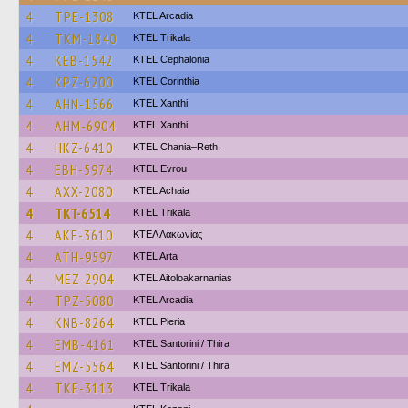
4
TPE-1308
KTEL Arcadia
4
TKM-1840
ΚΤΕL Τrikala
4
KEB-1542
KTEL Cephalonia
4
KPZ-6200
KTEL Corinthia
4
AHN-1566
KTEL Xanthi
4
AHM-6904
KTEL Xanthi
4
HKZ-6410
KTEL Chania–Reth.
4
EBH-5974
KTEL Evrou
4
AXX-2080
KTEL Achaia
4
TKT-6514
ΚΤΕL Τrikala
4
AKE-3610
ΚΤΕΛ Λακωνίας
4
ATH-9597
KTEL Arta
4
MEZ-2904
KTEL Aitoloakarnanias
4
TPZ-5080
KTEL Arcadia
4
KNB-8264
KTEL Pieria
4
EMB-4161
KTEL Santorini / Thira
4
EMZ-5564
KTEL Santorini / Thira
4
TKE-3113
ΚΤΕL Τrikala