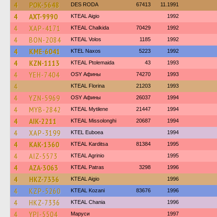
4
POK-5648
DES RODA
67413
11.1991
4
AXT-9990
KTEAL Aigio
1992
4
XAP-4171
KTEAL Chalkida
70429
1992
4
BON-2084
KTEAL Volos
1185
1992
4
KME-6041
KTEL Naxos
5223
1992
4
KZN-1113
KTEAL Ptolemaida
43
1993
4
YEH-7404
OSY Афины
74270
1993
4
KTEAL Florina
21203
1993
4
YZN-5969
OSY Афины
26037
1994
4
MYB-2842
KTEAL Mytilene
21447
1994
4
AIK-2211
KTEAL Missolonghi
20687
1994
4
XAP-3199
ΚΤΕL Euboea
1994
4
KAK-1360
KTEAL Karditsa
81384
1995
4
AIZ-5573
KTEAL Agrinio
1995
4
AZA-3063
KTEAL Patras
3298
1996
4
HKZ-7336
KTEAL Aigio
1996
4
KZP-5260
KTEAL Kozani
83676
1996
4
HKZ-7336
KTEAL Chania
1996
4
YPI-5504
Маруси
1997