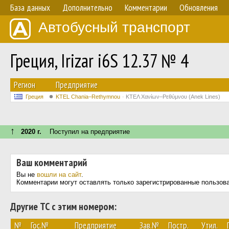
База данных
Дополнительно
Комментарии
Обновления
Автобусный транспорт
Греция, Irizar i6S 12.37 № 4
Регион
Предприятие
Греция
KTEL Chania–Rethymnou
ΚΤΕΛ Χανίων–Ρεθύμνου (Anek Lines)
↑
2020 г.
Поступил на предприятие
Ваш комментарий
Вы не
вошли на сайт
.
Комментарии могут оставлять только зарегистрированные пользов
Другие ТС с этим номером:
№
Гос.№
Предприятие
Зав.№
Постр.
Утил.