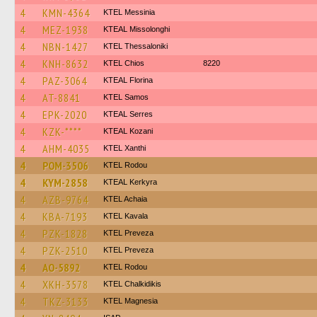
4
KMN-4364
KTEL Messinia
4
MEZ-1938
KTEAL Missolonghi
4
NBN-1427
KTEL Thessaloniki
4
KNH-8632
KTEL Chios
8220
4
PAZ-3064
KTEAL Florina
4
AT-8841
KTEL Samos
4
EPK-2020
KTEAL Serres
4
KZK-****
KTEAL Kozani
4
AHM-4035
KTEL Xanthi
4
POM-3506
ΚΤΕL Rodou
4
KYM-2858
KTEAL Kerkyra
4
AZB-9764
KTEL Achaia
4
KBA-7193
KTEL Kavala
4
PZK-1828
KTEL Preveza
4
PZK-2510
KTEL Preveza
4
AO-5892
ΚΤΕL Rodou
4
XKH-3578
ΚΤΕL Chalkidikis
4
TKZ-3133
ΚΤΕL Magnesia