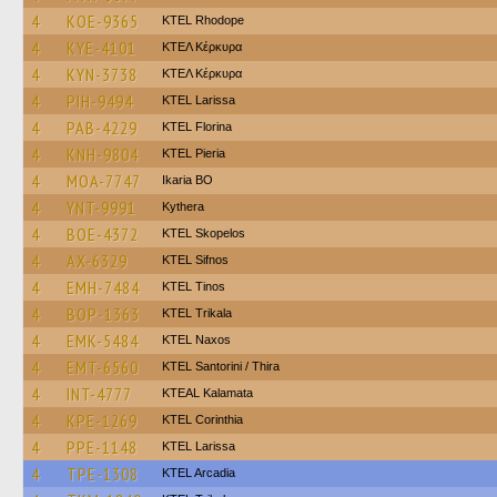
4
KOE-9365
KTEL Rhodope
4
KYE-4101
ΚΤΕΛ Κέρκυρα
4
KYN-3738
ΚΤΕΛ Κέρκυρα
4
PIH-9494
KTEL Larissa
4
PAB-4229
KTEL Florina
4
KNH-9804
KTEL Pieria
4
MOA-7747
Ikaria BO
4
YNT-9991
Kythera
4
BOE-4372
KTEL Skopelos
4
AX-6329
KTEL Sifnos
4
EMH-7484
KTEL Tinos
4
BOP-1363
ΚΤΕL Τrikala
4
EMK-5484
KTEL Naxos
4
EMT-6560
KTEL Santorini / Thira
4
INT-4777
KTEAL Kalamata
4
KPE-1269
KTEL Corinthia
4
PPE-1148
KTEL Larissa
4
TPE-1308
KTEL Arcadia