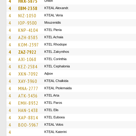
4
HKK-3875
Union
4
EBM-2358
KTEAL Alexandr.
4
NIZ-1050
KTEAL Veria
4
IOP-9500
Mouzenidis
4
KNP-4104
KTEL Pieria
4
AZH-8585
KTEL Achaia
4
KOM-2397
KTEL Rhodope
4
ZAZ-7922
KTEL Zakynthos
4
AXI-1068
KTEL Corinthia
4
KEZ-2584
KTEL Cephalonia
4
XKN-7092
Афон
4
XAY-3960
KTEAL Chalkida
4
MNA-2777
KTEAL Ptolemaida
4
ATK-3436
KTEL Arta
4
EMH-8932
KTEL Paros
4
HAN-1438
KTEL Elis
4
XAP-8814
ΚΤΕL Euboea
4
BOO-5967
KTEAL Volos
4
KTEAL Katerini