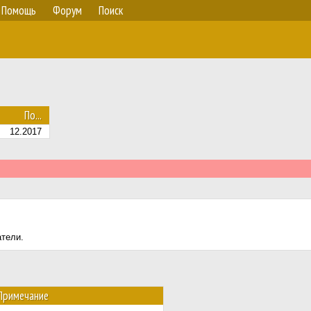
Помощь
Форум
Поиск
По...
12.2017
атели.
Примечание