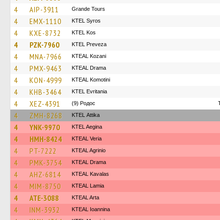
4
AIP-3911
Grande Tours
4
EMX-1110
KTEL Syros
4
KXE-8732
KTEL Kos
4
PZK-7960
KTEL Preveza
4
MNA-7966
KTEAL Kozani
4
PMX-9463
KTEAL Drama
4
KON-4999
KTEAL Komotini
4
KHB-3464
ΚΤΕL Evritania
4
XEZ-4391
(9) Родос
4
ZMH-8268
KΤΕL Αttika
4
YNK-9970
KTEL Aegina
4
HMH-8424
KTEAL Veria
4
PT-7222
KTEAL Agrinio
4
PMK-3754
KTEAL Drama
4
AHZ-6814
KTEAL Kavalas
4
MIM-8750
KTEAL Lamia
4
ATE-3088
KTEAL Arta
4
INM-3932
KTEAL Ioannina