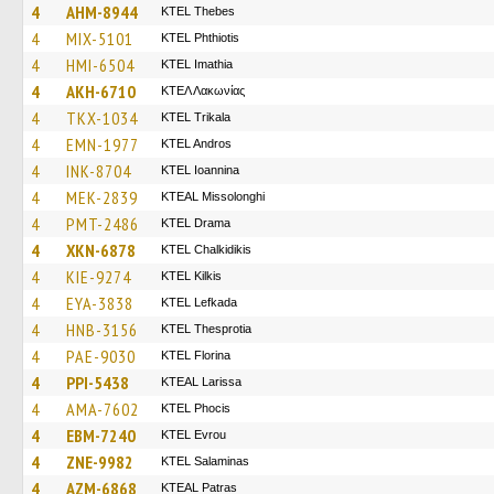
4
AHM-8944
KTEL Thebes
4
MIX-5101
ΚΤΕL Phthiotis
4
HMI-6504
KTEL Imathia
4
AKH-6710
ΚΤΕΛ Λακωνίας
4
TKX-1034
ΚΤΕL Τrikala
4
EMN-1977
KTEL Andros
4
INK-8704
KTEL Ioannina
4
MEK-2839
KTEAL Missolonghi
4
PMT-2486
KTEL Drama
4
XKN-6878
ΚΤΕL Chalkidikis
4
KIE-9274
KTEL Kilkis
4
EYA-3838
KTEL Lefkada
4
HNB-3156
KTEL Thesprotia
4
PAE-9030
KTEL Florina
4
PPI-5438
KTEAL Larissa
4
AMA-7602
ΚΤΕL Phocis
4
EBM-7240
KTEL Evrou
4
ZNE-9982
KTEL Salaminas
4
AZM-6868
KTEAL Patras