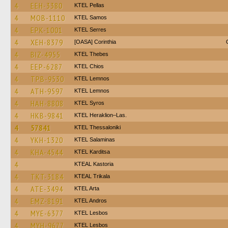
4
EEH-3380
KTEL Pellas
4
MOB-1110
KTEL Samos
4
EPK-1001
KTEL Serres
4
XEH-8379
[OASA] Corinthia
4
BIZ-4955
KTEL Thebes
4
EEP-6287
KTEL Chios
4
TPB-9530
KTEL Lemnos
4
ATH-9597
KTEL Lemnos
4
HAH-8808
KTEL Syros
4
HKB-9841
KTEL Heraklion–Las.
4
57841
KTEL Thessaloniki
4
YKH-1320
KTEL Salaminas
4
KHA-4544
ΚΤΕL Karditsa
4
KTEAL Kastoria
4
TKT-3184
KTEAL Trikala
4
ATE-3494
KTEL Arta
4
EMZ-8191
KTEL Andros
4
MYE-6377
KTEL Lesbos
4
MYH-9677
KTEL Lesbos