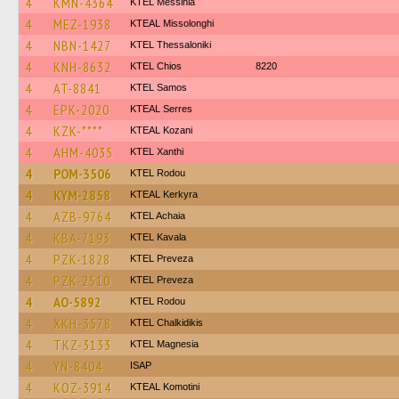
4
KMN-4364
KTEL Messinia
4
MEZ-1938
KTEAL Missolonghi
4
NBN-1427
KTEL Thessaloniki
4
KNH-8632
KTEL Chios
8220
4
AT-8841
KTEL Samos
4
EPK-2020
KTEAL Serres
4
KZK-****
KTEAL Kozani
4
AHM-4035
KTEL Xanthi
4
POM-3506
ΚΤΕL Rodou
4
KYM-2858
KTEAL Kerkyra
4
AZB-9764
KTEL Achaia
4
KBA-7193
KTEL Kavala
4
PZK-1828
KTEL Preveza
4
PZK-2510
KTEL Preveza
4
AO-5892
ΚΤΕL Rodou
4
XKH-3578
ΚΤΕL Chalkidikis
4
TKZ-3133
ΚΤΕL Magnesia
4
YN-8404
ISAP
4
KOZ-3914
KTEAL Komotini