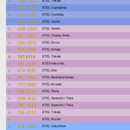
4
TKM-1840
ΚΤΕL Τrikala
4
KEB-1542
KTEL Cephalonia
4
KPZ-6200
KTEL Corinthia
4
AHN-1566
KTEL Xanthi
4
AHM-6904
KTEL Xanthi
4
HKZ-6410
KTEL Chania–Reth.
4
EBH-5974
KTEL Evrou
4
AXX-2080
KTEL Achaia
4
TKT-6514
ΚΤΕL Τrikala
4
AKE-3610
ΚΤΕΛ Λακωνίας
4
ATH-9597
KTEL Arta
4
MEZ-2904
KTEL Aitoloakarnanias
4
TPZ-5080
KTEL Arcadia
4
KNB-8264
KTEL Pieria
4
EMB-4161
KTEL Santorini / Thira
4
EMZ-5564
KTEL Santorini / Thira
4
TKE-3113
ΚΤΕL Τrikala
4
ΚΤΕL Kozani
4
KEB-5400
KTEL Zakynthos