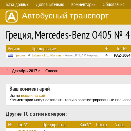
База данных
Дополнительно
Комментарии
Обновления
Автобусный транспорт
Греция, Mercedes-Benz O405 № 4
Регион
Предприятие
№
Гос.№
4
PAZ-3064
Греция
Urban KTEL Florinas
Αστικά ΚΤΕΛ Φλώρινας
↑
Декабрь 2017 г.
Списан
Ваш комментарий
Вы не
вошли на сайт
.
Комментарии могут оставлять только зарегистрированные пользов
Другие ТС с этим номером:
№
Гос.№
Предприятие
Зав.№
Постр.
Утил.