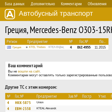
База данных
Дополнительно
Комментарии
Обновления
Автобусный транспорт
Греция, Mercedes-Benz O303-15
Регион
Предприятие
№
Гос.№
По...
KTEL Thebes
ΚΤΕΛ Θήβας
4
BIZ-4955
11.2015
Греция
Ваш комментарий
Вы не
вошли на сайт
.
Комментарии могут оставлять только зарегистрированные пользов
Другие ТС с этим номером:
№
Гос.№
Предприятие
Зав.№
Постр.
Утил.
4
HKK-3875
Union
4
EBM-2358
KTEAL Alexandr.