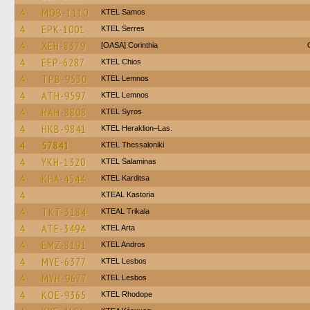
4
MOB-1110
KTEL Samos
4
EPK-1001
KTEL Serres
4
XEH-8379
[OASA] Corinthia
4
EEP-6287
KTEL Chios
4
TPB-9530
KTEL Lemnos
4
ATH-9597
KTEL Lemnos
4
HAH-8808
KTEL Syros
4
HKB-9841
KTEL Heraklion–Las.
4
57841
KTEL Thessaloniki
4
YKH-1320
KTEL Salaminas
4
KHA-4544
ΚΤΕL Karditsa
4
KTEAL Kastoria
4
TKT-3184
KTEAL Trikala
4
ATE-3494
KTEL Arta
4
EMZ-8191
KTEL Andros
4
MYE-6377
KTEL Lesbos
4
MYH-9677
KTEL Lesbos
4
KOE-9365
KTEL Rhodope