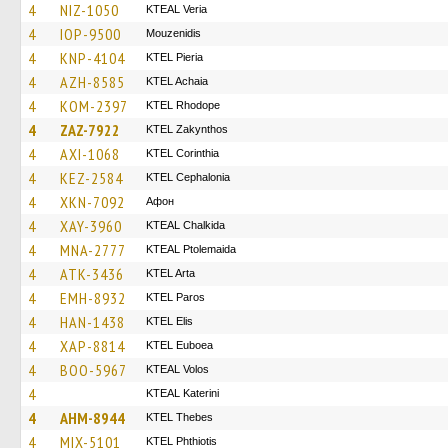
4
NIZ-1050
KTEAL Veria
4
IOP-9500
Mouzenidis
4
KNP-4104
KTEL Pieria
4
AZH-8585
KTEL Achaia
4
KOM-2397
KTEL Rhodope
4
ZAZ-7922
KTEL Zakynthos
4
AXI-1068
KTEL Corinthia
4
KEZ-2584
KTEL Cephalonia
4
XKN-7092
Афон
4
XAY-3960
KTEAL Chalkida
4
MNA-2777
KTEAL Ptolemaida
4
ATK-3436
KTEL Arta
4
EMH-8932
KTEL Paros
4
HAN-1438
KTEL Elis
4
XAP-8814
ΚΤΕL Euboea
4
BOO-5967
KTEAL Volos
4
KTEAL Katerini
4
AHM-8944
KTEL Thebes
4
MIX-5101
ΚΤΕL Phthiotis