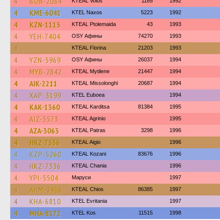
4
BON-2084
KTEAL Volos
1185
1992
4
KME-6041
KTEL Naxos
5223
1992
4
KZN-1113
KTEAL Ptolemaida
43
1993
4
YEH-7404
OSY Афины
74270
1993
4
KTEAL Florina
21203
1993
4
YZN-5969
OSY Афины
26037
1994
4
MYB-2842
KTEAL Mytilene
21447
1994
4
AIK-2211
KTEAL Missolonghi
20687
1994
4
XAP-3199
ΚΤΕL Euboea
1994
4
KAK-1360
KTEAL Karditsa
81384
1995
4
AIZ-5573
KTEAL Agrinio
1995
4
AZA-3063
KTEAL Patras
3298
1996
4
HKZ-7336
KTEAL Aigio
1996
4
KZP-5260
KTEAL Kozani
83676
1996
4
HKZ-7336
KTEAL Chania
1996
4
YPI-5504
Маруси
1997
4
AHM-2416
KTEAL Chios
86385
1997
4
KHA-6810
ΚΤΕL Evritania
1997
4
MHA-8172
KTEL Kos
11515
1998