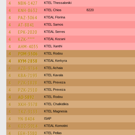
4
NBN-1427
KTEL Thessaloniki
4
KNH-8632
KTEL Chios
8220
4
PAZ-3064
KTEAL Florina
4
AT-8841
KTEL Samos
4
EPK-2020
KTEAL Serres
4
KZK-****
KTEAL Kozani
4
AHM-4035
KTEL Xanthi
4
POM-3506
ΚΤΕL Rodou
4
KYM-2858
KTEAL Kerkyra
4
AZB-9764
KTEL Achaia
4
KBA-7193
KTEL Kavala
4
PZK-1828
KTEL Preveza
4
PZK-2510
KTEL Preveza
4
AO-5892
ΚΤΕL Rodou
4
XKH-3578
ΚΤΕL Chalkidikis
4
TKZ-3133
ΚΤΕL Magnesia
4
YN-8404
ISAP
4
KOZ-3914
KTEAL Komotini
4
EEH-3380
KTEL Pellas