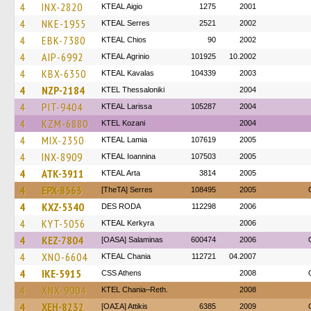
4
INX-2820
KTEAL Aigio
1275
2001
4
NKE-1955
KTEAL Serres
2521
2002
4
EBK-7380
KTEAL Chios
90
2002
4
AIP-6992
KTEAL Agrinio
101925
10.2002
4
KBX-6350
KTEAL Kavalas
104339
2003
4
NZP-2184
KTEL Thessaloniki
2004
4
PIT-9404
KTEAL Larissa
105287
2004
4
KZM-6880
ΚΤΕL Kozani
2004
4
MIX-2350
KTEAL Lamia
107619
2005
4
INX-8909
KTEAL Ioannina
107503
2005
4
ATK-3911
KTEAL Arta
3814
2005
4
EPX-8563
[TheTA] Serres
108495
2005
4
KXZ-5340
DES RODA
112298
2006
4
KYT-5056
KTEAL Kerkyra
2006
4
KEZ-7804
[OASA] Salaminas
600474
2006
4
XNO-6604
KTEAL Chania
112721
04.2007
4
IKE-5915
CSS Athens
2008
4
XNX-9004
KTEL Chania–Reth.
2008
4
XEH-8232
[ΟΑΣΑ] Αttikis
6385
2009