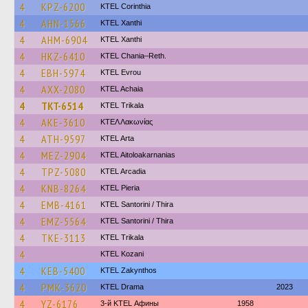
4
KPZ-6200
KTEL Corinthia
4
AHN-1566
KTEL Xanthi
4
AHM-6904
KTEL Xanthi
4
HKZ-6410
KTEL Chania–Reth.
4
EBH-5974
KTEL Evrou
4
AXX-2080
KTEL Achaia
4
TKT-6514
ΚΤΕL Τrikala
4
AKE-3610
ΚΤΕΛ Λακωνίας
4
ATH-9597
KTEL Arta
4
MEZ-2904
KTEL Aitoloakarnanias
4
TPZ-5080
KTEL Arcadia
4
KNB-8264
KTEL Pieria
4
EMB-4161
KTEL Santorini / Thira
4
EMZ-5564
KTEL Santorini / Thira
4
TKE-3113
ΚΤΕL Τrikala
4
ΚΤΕL Kozani
4
KEB-5400
KTEL Zakynthos
4
PMK-3620
KTEL Drama
2023
4
YZ-6176
3-й KTEL Афины
1958