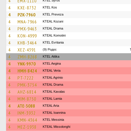
4
EMX-1110
KTEL Syros
4
KXE-8732
KTEL Kos
4
PZK-7960
KTEL Preveza
4
MNA-7966
KTEAL Kozani
4
PMX-9463
KTEAL Drama
4
KON-4999
KTEAL Komotini
4
KHB-3464
ΚΤΕL Evritania
4
XEZ-4391
(9) Родос
4
ZMH-8268
KΤΕL Αttika
4
YNK-9970
KTEL Aegina
4
HMH-8424
KTEAL Veria
4
PT-7222
KTEAL Agrinio
4
PMK-3754
KTEAL Drama
4
AHZ-6814
KTEAL Kavalas
4
MIM-8750
KTEAL Lamia
4
ATE-3088
KTEAL Arta
4
INM-3932
KTEAL Ioannina
4
KMN-4364
KTEL Messinia
4
MEZ-1938
KTEAL Missolonghi