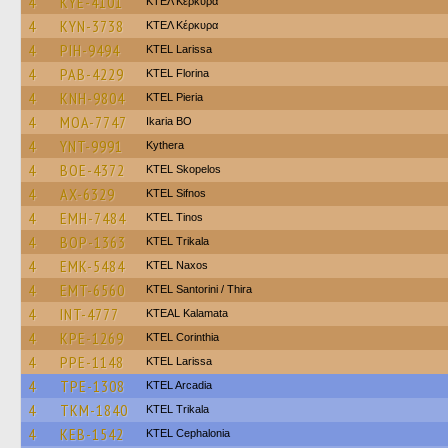
4
KYE-4101
ΚΤΕΛ Κέρκυρα
4
KYN-3738
ΚΤΕΛ Κέρκυρα
4
PIH-9494
KTEL Larissa
4
PAB-4229
KTEL Florina
4
KNH-9804
KTEL Pieria
4
MOA-7747
Ikaria BO
4
YNT-9991
Kythera
4
BOE-4372
KTEL Skopelos
4
AX-6329
KTEL Sifnos
4
EMH-7484
KTEL Tinos
4
BOP-1363
ΚΤΕL Τrikala
4
EMK-5484
KTEL Naxos
4
EMT-6560
KTEL Santorini / Thira
4
INT-4777
KTEAL Kalamata
4
KPE-1269
KTEL Corinthia
4
PPE-1148
KTEL Larissa
4
TPE-1308
KTEL Arcadia
4
TKM-1840
ΚΤΕL Τrikala
4
KEB-1542
KTEL Cephalonia