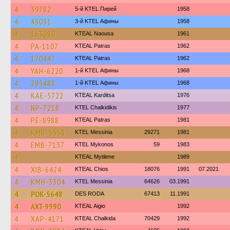
4
39782
5-й KTEL Пирей
1958
4
43031
3-й KTEL Афины
1958
4
163080
KTEAL Naousa
1961
4
PA-1107
KTEAL Patras
1962
4
170447
KTEAL Patras
1962
4
YAH-6220
1-й KTEL Афины
1968
4
295488
1-й KTEL Афины
1968
4
KAE-5722
KTEAL Karditsa
1976
4
NP-7218
ΚΤΕL Chalkidikis
1977
4
PE-8988
KTEAL Patras
1981
4
KMB-5553
KTEL Messinia
29271
1981
4
EMB-7137
KTEL Mykonos
59
1983
4
KTEAL Mytilene
1989
4
XIB-6424
KTEAL Chios
18076
1991
07.2021
4
KMH-3304
KTEL Messinia
64626
03.1991
4
POK-5648
DES RODA
67413
11.1991
4
AXT-9990
KTEAL Aigio
1992
4
XAP-4171
KTEAL Chalkida
70429
1992