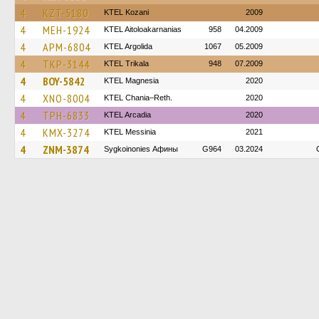
4
KZT-5180
ΚΤΕL Kozani
2009
4
MEH-1924
KTEL Aitoloakarnanias
958
04.2009
4
APM-6804
KTEL Argolida
1067
05.2009
4
TKP-3144
ΚΤΕL Τrikala
948
07.2009
4
BOY-5842
ΚΤΕL Magnesia
2020
4
XNO-8004
KTEL Chania–Reth.
2020
4
TPH-6833
KTEL Arcadia
2020
4
KMX-3274
KTEL Messinia
2021
4
ZNM-3874
Sygkoinonies Афины
G964
03.2024