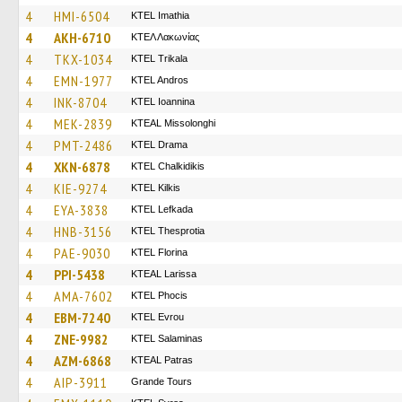
4
HMI-6504
KTEL Imathia
4
AKH-6710
ΚΤΕΛ Λακωνίας
4
TKX-1034
ΚΤΕL Τrikala
4
EMN-1977
KTEL Andros
4
INK-8704
KTEL Ioannina
4
MEK-2839
KTEAL Missolonghi
4
PMT-2486
KTEL Drama
4
XKN-6878
ΚΤΕL Chalkidikis
4
KIE-9274
KTEL Kilkis
4
EYA-3838
KTEL Lefkada
4
HNB-3156
KTEL Thesprotia
4
PAE-9030
KTEL Florina
4
PPI-5438
KTEAL Larissa
4
AMA-7602
ΚΤΕL Phocis
4
EBM-7240
KTEL Evrou
4
ZNE-9982
KTEL Salaminas
4
AZM-6868
KTEAL Patras
4
AIP-3911
Grande Tours