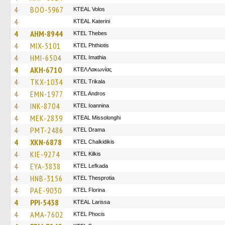
4
BOO-5967
KTEAL Volos
4
KTEAL Katerini
4
AHM-8944
KTEL Thebes
4
MIX-5101
ΚΤΕL Phthiotis
4
HMI-6504
KTEL Imathia
4
AKH-6710
ΚΤΕΛ Λακωνίας
4
TKX-1034
ΚΤΕL Τrikala
4
EMN-1977
KTEL Andros
4
INK-8704
KTEL Ioannina
4
MEK-2839
KTEAL Missolonghi
4
PMT-2486
KTEL Drama
4
XKN-6878
ΚΤΕL Chalkidikis
4
KIE-9274
KTEL Kilkis
4
EYA-3838
KTEL Lefkada
4
HNB-3156
KTEL Thesprotia
4
PAE-9030
KTEL Florina
4
PPI-5438
KTEAL Larissa
4
AMA-7602
ΚΤΕL Phocis