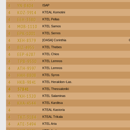
4
YN-8404
ISAP
4
KOZ-3914
KTEAL Komotini
4
EEH-3380
KTEL Pellas
4
MOB-1110
KTEL Samos
4
EPK-1001
KTEL Serres
4
XEH-8379
[OASA] Corinthia
4
BIZ-4955
KTEL Thebes
4
EEP-6287
KTEL Chios
4
TPB-9530
KTEL Lemnos
4
ATH-9597
KTEL Lemnos
4
HAH-8808
KTEL Syros
4
HKB-9841
KTEL Heraklion–Las.
4
57841
KTEL Thessaloniki
4
YKH-1320
KTEL Salaminas
4
KHA-4544
ΚΤΕL Karditsa
4
KTEAL Kastoria
4
TKT-3184
KTEAL Trikala
4
ATE-3494
KTEL Arta