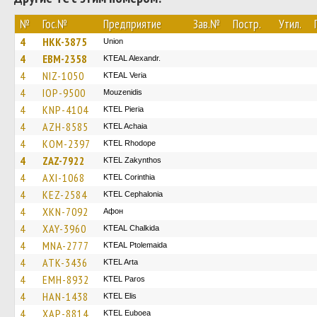
№
Гос.№
Предприятие
Зав.№
Постр.
Утил.
4
HKK-3875
Union
4
EBM-2358
KTEAL Alexandr.
4
NIZ-1050
KTEAL Veria
4
IOP-9500
Mouzenidis
4
KNP-4104
KTEL Pieria
4
AZH-8585
KTEL Achaia
4
KOM-2397
KTEL Rhodope
4
ZAZ-7922
KTEL Zakynthos
4
AXI-1068
KTEL Corinthia
4
KEZ-2584
KTEL Cephalonia
4
XKN-7092
Афон
4
XAY-3960
KTEAL Chalkida
4
MNA-2777
KTEAL Ptolemaida
4
ATK-3436
KTEL Arta
4
EMH-8932
KTEL Paros
4
HAN-1438
KTEL Elis
4
XAP-8814
ΚΤΕL Euboea