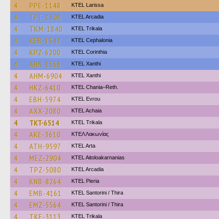
4
PPE-1148
KTEL Larissa
4
TPE-1308
KTEL Arcadia
4
TKM-1840
ΚΤΕL Τrikala
4
KEB-1542
KTEL Cephalonia
4
KPZ-6200
KTEL Corinthia
4
AHN-1566
KTEL Xanthi
4
AHM-6904
KTEL Xanthi
4
HKZ-6410
KTEL Chania–Reth.
4
EBH-5974
KTEL Evrou
4
AXX-2080
KTEL Achaia
4
TKT-6514
ΚΤΕL Τrikala
4
AKE-3610
ΚΤΕΛ Λακωνίας
4
ATH-9597
KTEL Arta
4
MEZ-2904
KTEL Aitoloakarnanias
4
TPZ-5080
KTEL Arcadia
4
KNB-8264
KTEL Pieria
4
EMB-4161
KTEL Santorini / Thira
4
EMZ-5564
KTEL Santorini / Thira
4
TKE-3113
ΚΤΕL Τrikala