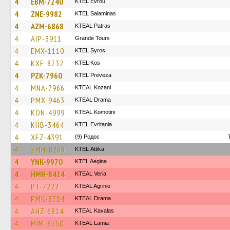
4
EBM-7240
KTEL Evrou
4
ZNE-9982
KTEL Salaminas
4
AZM-6868
KTEAL Patras
4
AIP-3911
Grande Tours
4
EMX-1110
KTEL Syros
4
KXE-8732
KTEL Kos
4
PZK-7960
KTEL Preveza
4
MNA-7966
KTEAL Kozani
4
PMX-9463
KTEAL Drama
4
KON-4999
KTEAL Komotini
4
KHB-3464
ΚΤΕL Evritania
4
XEZ-4391
(9) Родос
4
ZMH-8268
KΤΕL Αttika
4
YNK-9970
KTEL Aegina
4
HMH-8424
KTEAL Veria
4
PT-7222
KTEAL Agrinio
4
PMK-3754
KTEAL Drama
4
AHZ-6814
KTEAL Kavalas
4
MIM-8750
KTEAL Lamia