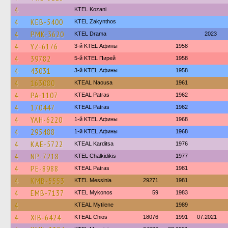
4
ΚΤΕL Kozani
4
KEB-5400
KTEL Zakynthos
4
PMK-3620
KTEL Drama
2023
4
YZ-6176
3-й KTEL Афины
1958
4
39782
5-й KTEL Пирей
1958
4
43031
3-й KTEL Афины
1958
4
163080
KTEAL Naousa
1961
4
PA-1107
KTEAL Patras
1962
4
170447
KTEAL Patras
1962
4
YAH-6220
1-й KTEL Афины
1968
4
295488
1-й KTEL Афины
1968
4
KAE-5722
KTEAL Karditsa
1976
4
NP-7218
ΚΤΕL Chalkidikis
1977
4
PE-8988
KTEAL Patras
1981
4
KMB-5553
KTEL Messinia
29271
1981
4
EMB-7137
KTEL Mykonos
59
1983
4
KTEAL Mytilene
1989
4
XIB-6424
KTEAL Chios
18076
1991
07.2021