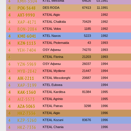
4
KMH-3304
KTEL Messinia
64626
03.1991
4
POK-5648
DES RODA
67413
11.1991
4
AXT-9990
KTEAL Aigio
1992
4
XAP-4171
KTEAL Chalkida
70429
1992
4
BON-2084
KTEAL Volos
1185
1992
4
KME-6041
KTEL Naxos
5223
1992
4
KZN-1113
KTEAL Ptolemaida
43
1993
4
YEH-7404
OSY Афины
74270
1993
4
KTEAL Florina
21203
1993
4
YZN-5969
OSY Афины
26037
1994
4
MYB-2842
KTEAL Mytilene
21447
1994
4
AIK-2211
KTEAL Missolonghi
20687
1994
4
XAP-3199
ΚΤΕL Euboea
1994
4
KAK-1360
KTEAL Karditsa
81384
1995
4
AIZ-5573
KTEAL Agrinio
1995
4
AZA-3063
KTEAL Patras
3298
1996
4
HKZ-7336
KTEAL Aigio
1996
4
KZP-5260
KTEAL Kozani
83676
1996
4
HKZ-7336
KTEAL Chania
1996