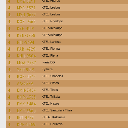
4
EMZ-8191
KTEL Andros
4
MYE-6377
KTEL Lesbos
4
MYH-9677
KTEL Lesbos
4
KOE-9365
KTEL Rhodope
4
KYE-4101
ΚΤΕΛ Κέρκυρα
4
KYN-3738
ΚΤΕΛ Κέρκυρα
4
PIH-9494
KTEL Larissa
4
PAB-4229
KTEL Florina
4
KNH-9804
KTEL Pieria
4
MOA-7747
Ikaria BO
4
YNT-9991
Kythera
4
BOE-4372
KTEL Skopelos
4
AX-6329
KTEL Sifnos
4
EMH-7484
KTEL Tinos
4
BOP-1363
ΚΤΕL Τrikala
4
EMK-5484
KTEL Naxos
4
EMT-6560
KTEL Santorini / Thira
4
INT-4777
KTEAL Kalamata
4
KPE-1269
KTEL Corinthia