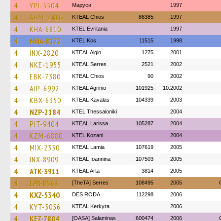
4
YPI-5504
Маруси
1997
4
AHM-2416
KTEAL Chios
86385
1997
4
KHA-6810
ΚΤΕL Evritania
1997
4
MHA-8172
KTEL Kos
11515
1998
4
INX-2820
KTEAL Aigio
1275
2001
4
NKE-1955
KTEAL Serres
2521
2002
4
EBK-7380
KTEAL Chios
90
2002
4
AIP-6992
KTEAL Agrinio
101925
10.2002
4
KBX-6350
KTEAL Kavalas
104339
2003
4
NZP-2184
KTEL Thessaloniki
2004
4
PIT-9404
KTEAL Larissa
105287
2004
4
KZM-6880
ΚΤΕL Kozani
2004
4
MIX-2350
KTEAL Lamia
107619
2005
4
INX-8909
KTEAL Ioannina
107503
2005
4
ATK-3911
KTEAL Arta
3814
2005
4
EPX-8563
[TheTA] Serres
108495
2005
4
KXZ-5340
DES RODA
112298
2006
4
KYT-5056
KTEAL Kerkyra
2006
4
KEZ-7804
[OASA] Salaminas
600474
2006