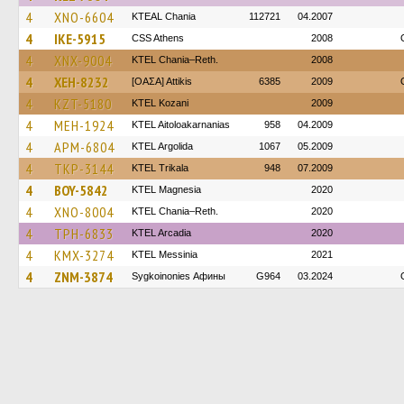
4
XNO-6604
KTEAL Chania
112721
04.2007
4
IKE-5915
CSS Athens
2008
4
XNX-9004
KTEL Chania–Reth.
2008
4
XEH-8232
[ΟΑΣΑ] Αttikis
6385
2009
4
KZT-5180
ΚΤΕL Kozani
2009
4
MEH-1924
KTEL Aitoloakarnanias
958
04.2009
4
APM-6804
KTEL Argolida
1067
05.2009
4
TKP-3144
ΚΤΕL Τrikala
948
07.2009
4
BOY-5842
ΚΤΕL Magnesia
2020
4
XNO-8004
KTEL Chania–Reth.
2020
4
TPH-6833
KTEL Arcadia
2020
4
KMX-3274
KTEL Messinia
2021
4
ZNM-3874
Sygkoinonies Афины
G964
03.2024