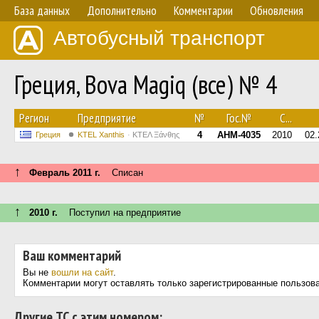
База данных
Дополнительно
Комментарии
Обновления
Автобусный транспорт
Греция, Bova Magiq (все) № 4
Регион
Предприятие
№
Гос.№
С...
4
AHM-4035
2010
02.
Греция
KTEL Xanthis
ΚΤΕΛ Ξάνθης
↑
Февраль 2011 г.
Списан
↑
2010 г.
Поступил на предприятие
Ваш комментарий
Вы не
вошли на сайт
.
Комментарии могут оставлять только зарегистрированные пользов
Другие ТС с этим номером: