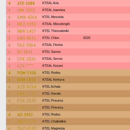
4
ATE-3088
KTEAL Arta
4
INM-3932
KTEAL Ioannina
4
KMN-4364
KTEL Messinia
4
MEZ-1938
KTEAL Missolonghi
4
NBN-1427
KTEL Thessaloniki
4
KNH-8632
KTEL Chios
8220
4
PAZ-3064
KTEAL Florina
4
AT-8841
KTEL Samos
4
EPK-2020
KTEAL Serres
4
KZK-****
KTEAL Kozani
4
POM-3506
ΚΤΕL Rodou
4
KYM-2858
KTEAL Kerkyra
4
AZB-9764
KTEL Achaia
4
KBA-7193
KTEL Kavala
4
PZK-1828
KTEL Preveza
4
PZK-2510
KTEL Preveza
4
AO-5892
ΚΤΕL Rodou
4
XKH-3578
ΚΤΕL Chalkidikis
4
TKZ-3133
ΚΤΕL Magnesia