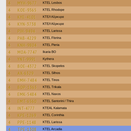
4
MYH-9677
KTEL Lesbos
4
KOE-9365
KTEL Rhodope
4
KYE-4101
ΚΤΕΛ Κέρκυρα
4
KYN-3738
ΚΤΕΛ Κέρκυρα
4
PIH-9494
KTEL Larissa
4
PAB-4229
KTEL Florina
4
KNH-9804
KTEL Pieria
4
MOA-7747
Ikaria BO
4
YNT-9991
Kythera
4
BOE-4372
KTEL Skopelos
4
AX-6329
KTEL Sifnos
4
EMH-7484
KTEL Tinos
4
BOP-1363
ΚΤΕL Τrikala
4
EMK-5484
KTEL Naxos
4
EMT-6560
KTEL Santorini / Thira
4
INT-4777
KTEAL Kalamata
4
KPE-1269
KTEL Corinthia
4
PPE-1148
KTEL Larissa
4
TPE-1308
KTEL Arcadia