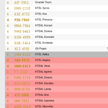
4
AIP-3911
Grande Tours
4
EMX-1110
KTEL Syros
4
KXE-8732
KTEL Kos
4
PZK-7960
KTEL Preveza
4
MNA-7966
KTEAL Kozani
4
PMX-9463
KTEAL Drama
4
KON-4999
KTEAL Komotini
4
KHB-3464
ΚΤΕL Evritania
4
XEZ-4391
(9) Родос
4
ZMH-8268
KΤΕL Αttika
4
YNK-9970
KTEL Aegina
4
HMH-8424
KTEAL Veria
4
PT-7222
KTEAL Agrinio
4
PMK-3754
KTEAL Drama
4
AHZ-6814
KTEAL Kavalas
4
MIM-8750
KTEAL Lamia
4
ATE-3088
KTEAL Arta
4
INM-3932
KTEAL Ioannina
4
KMN-4364
KTEL Messinia