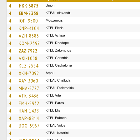
4
HKK-3875
Union
4
EBM-2358
KTEAL Alexandr.
4
IOP-9500
Mouzenidis
4
KNP-4104
KTEL Pieria
4
AZH-8585
KTEL Achaia
4
KOM-2397
KTEL Rhodope
4
ZAZ-7922
KTEL Zakynthos
4
AXI-1068
KTEL Corinthia
4
KEZ-2584
KTEL Cephalonia
4
XKN-7092
Афон
4
XAY-3960
KTEAL Chalkida
4
MNA-2777
KTEAL Ptolemaida
4
ATK-3436
KTEL Arta
4
EMH-8932
KTEL Paros
4
HAN-1438
KTEL Elis
4
XAP-8814
ΚΤΕL Euboea
4
BOO-5967
KTEAL Volos
4
KTEAL Katerini