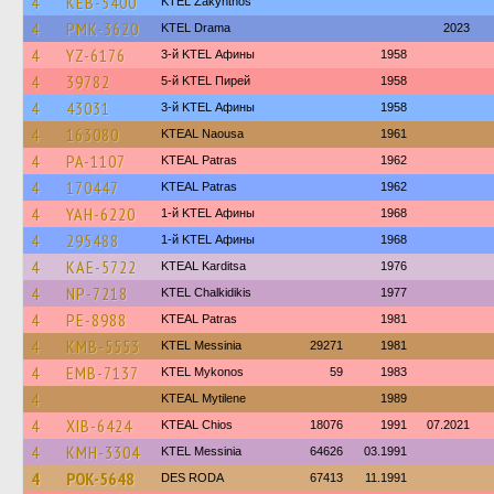
4
KEB-5400
KTEL Zakynthos
4
PMK-3620
KTEL Drama
2023
4
YZ-6176
3-й KTEL Афины
1958
4
39782
5-й KTEL Пирей
1958
4
43031
3-й KTEL Афины
1958
4
163080
KTEAL Naousa
1961
4
PA-1107
KTEAL Patras
1962
4
170447
KTEAL Patras
1962
4
YAH-6220
1-й KTEL Афины
1968
4
295488
1-й KTEL Афины
1968
4
KAE-5722
KTEAL Karditsa
1976
4
NP-7218
ΚΤΕL Chalkidikis
1977
4
PE-8988
KTEAL Patras
1981
4
KMB-5553
KTEL Messinia
29271
1981
4
EMB-7137
KTEL Mykonos
59
1983
4
KTEAL Mytilene
1989
4
XIB-6424
KTEAL Chios
18076
1991
07.2021
4
KMH-3304
KTEL Messinia
64626
03.1991
4
POK-5648
DES RODA
67413
11.1991