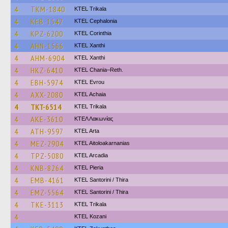
4
TKM-1840
ΚΤΕL Τrikala
4
KEB-1542
KTEL Cephalonia
4
KPZ-6200
KTEL Corinthia
4
AHN-1566
KTEL Xanthi
4
AHM-6904
KTEL Xanthi
4
HKZ-6410
KTEL Chania–Reth.
4
EBH-5974
KTEL Evrou
4
AXX-2080
KTEL Achaia
4
TKT-6514
ΚΤΕL Τrikala
4
AKE-3610
ΚΤΕΛ Λακωνίας
4
ATH-9597
KTEL Arta
4
MEZ-2904
KTEL Aitoloakarnanias
4
TPZ-5080
KTEL Arcadia
4
KNB-8264
KTEL Pieria
4
EMB-4161
KTEL Santorini / Thira
4
EMZ-5564
KTEL Santorini / Thira
4
TKE-3113
ΚΤΕL Τrikala
4
ΚΤΕL Kozani