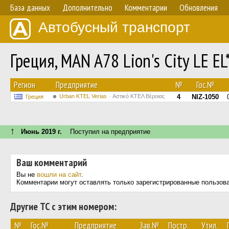
База данных
Дополнительно
Комментарии
Обновления
Автобусный транспорт
Греция, MAN A78 Lion's City LE E
Регион
Предприятие
№
Гос.№
Urban KTEL Verias
Αστικό ΚΤΕΛ Βέροιας
4
NIZ-1050
Греция
↑
Июнь 2019 г.
Поступил на предприятие
Ваш комментарий
Вы не
вошли на сайт
.
Комментарии могут оставлять только зарегистрированные пользов
Другие ТС с этим номером:
№
Гос.№
Предприятие
Зав.№
Постр.
Утил.