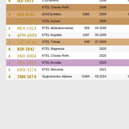
4
IKE-5915
CSS Athens
2008
4
XNX-9004
KTEL Chania–Reth.
2008
4
XEH-8232
[ΟΑΣΑ] Αttikis
6385
2009
4
KZT-5180
ΚΤΕL Kozani
2009
4
MEH-1924
KTEL Aitoloakarnanias
958
04.2009
4
APM-6804
KTEL Argolida
1067
05.2009
4
TKP-3144
ΚΤΕL Τrikala
948
07.2009
4
BOY-5842
ΚΤΕL Magnesia
2020
4
XNO-8004
KTEL Chania–Reth.
2020
4
TPH-6833
KTEL Arcadia
2020
4
KMX-3274
KTEL Messinia
2021
4
ZNM-3874
Sygkoinonies Афины
G964
03.2024