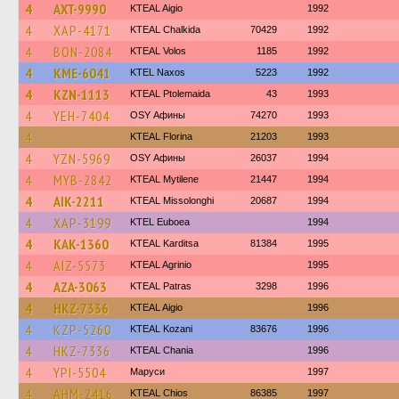
4
AXT-9990
KTEAL Aigio
1992
4
XAP-4171
KTEAL Chalkida
70429
1992
4
BON-2084
KTEAL Volos
1185
1992
4
KME-6041
KTEL Naxos
5223
1992
4
KZN-1113
KTEAL Ptolemaida
43
1993
4
YEH-7404
OSY Афины
74270
1993
4
KTEAL Florina
21203
1993
4
YZN-5969
OSY Афины
26037
1994
4
MYB-2842
KTEAL Mytilene
21447
1994
4
AIK-2211
KTEAL Missolonghi
20687
1994
4
XAP-3199
ΚΤΕL Euboea
1994
4
KAK-1360
KTEAL Karditsa
81384
1995
4
AIZ-5573
KTEAL Agrinio
1995
4
AZA-3063
KTEAL Patras
3298
1996
4
HKZ-7336
KTEAL Aigio
1996
4
KZP-5260
KTEAL Kozani
83676
1996
4
HKZ-7336
KTEAL Chania
1996
4
YPI-5504
Маруси
1997
4
AHM-2416
KTEAL Chios
86385
1997