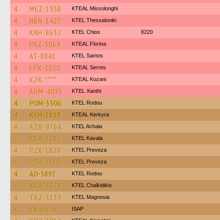
4
MEZ-1938
KTEAL Missolonghi
4
NBN-1427
KTEL Thessaloniki
4
KNH-8632
KTEL Chios
8220
4
PAZ-3064
KTEAL Florina
4
AT-8841
KTEL Samos
4
EPK-2020
KTEAL Serres
4
KZK-****
KTEAL Kozani
4
AHM-4035
KTEL Xanthi
4
POM-3506
ΚΤΕL Rodou
4
KYM-2858
KTEAL Kerkyra
4
AZB-9764
KTEL Achaia
4
KBA-7193
KTEL Kavala
4
PZK-1828
KTEL Preveza
4
PZK-2510
KTEL Preveza
4
AO-5892
ΚΤΕL Rodou
4
XKH-3578
ΚΤΕL Chalkidikis
4
TKZ-3133
ΚΤΕL Magnesia
4
YN-8404
ISAP