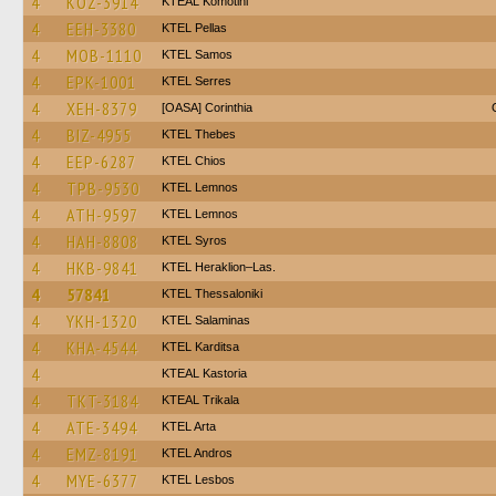
4
KOZ-3914
KTEAL Komotini
4
EEH-3380
KTEL Pellas
4
MOB-1110
KTEL Samos
4
EPK-1001
KTEL Serres
4
XEH-8379
[OASA] Corinthia
4
BIZ-4955
KTEL Thebes
4
EEP-6287
KTEL Chios
4
TPB-9530
KTEL Lemnos
4
ATH-9597
KTEL Lemnos
4
HAH-8808
KTEL Syros
4
HKB-9841
KTEL Heraklion–Las.
4
57841
KTEL Thessaloniki
4
YKH-1320
KTEL Salaminas
4
KHA-4544
ΚΤΕL Karditsa
4
KTEAL Kastoria
4
TKT-3184
KTEAL Trikala
4
ATE-3494
KTEL Arta
4
EMZ-8191
KTEL Andros
4
MYE-6377
KTEL Lesbos