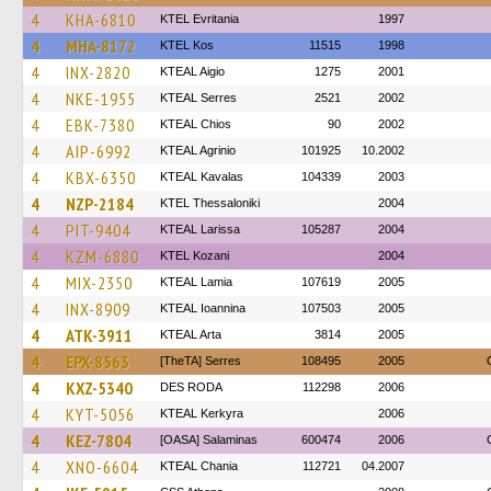
4
KHA-6810
ΚΤΕL Evritania
1997
4
MHA-8172
KTEL Kos
11515
1998
4
INX-2820
KTEAL Aigio
1275
2001
4
NKE-1955
KTEAL Serres
2521
2002
4
EBK-7380
KTEAL Chios
90
2002
4
AIP-6992
KTEAL Agrinio
101925
10.2002
4
KBX-6350
KTEAL Kavalas
104339
2003
4
NZP-2184
KTEL Thessaloniki
2004
4
PIT-9404
KTEAL Larissa
105287
2004
4
KZM-6880
ΚΤΕL Kozani
2004
4
MIX-2350
KTEAL Lamia
107619
2005
4
INX-8909
KTEAL Ioannina
107503
2005
4
ATK-3911
KTEAL Arta
3814
2005
4
EPX-8563
[TheTA] Serres
108495
2005
4
KXZ-5340
DES RODA
112298
2006
4
KYT-5056
KTEAL Kerkyra
2006
4
KEZ-7804
[OASA] Salaminas
600474
2006
4
XNO-6604
KTEAL Chania
112721
04.2007