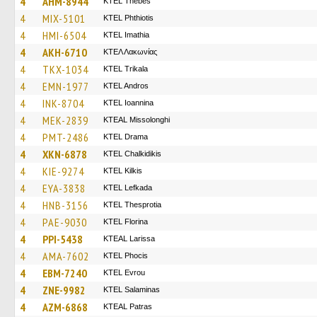
4
AHM-8944
KTEL Thebes
4
MIX-5101
ΚΤΕL Phthiotis
4
HMI-6504
KTEL Imathia
4
AKH-6710
ΚΤΕΛ Λακωνίας
4
TKX-1034
ΚΤΕL Τrikala
4
EMN-1977
KTEL Andros
4
INK-8704
KTEL Ioannina
4
MEK-2839
KTEAL Missolonghi
4
PMT-2486
KTEL Drama
4
XKN-6878
ΚΤΕL Chalkidikis
4
KIE-9274
KTEL Kilkis
4
EYA-3838
KTEL Lefkada
4
HNB-3156
KTEL Thesprotia
4
PAE-9030
KTEL Florina
4
PPI-5438
KTEAL Larissa
4
AMA-7602
ΚΤΕL Phocis
4
EBM-7240
KTEL Evrou
4
ZNE-9982
KTEL Salaminas
4
AZM-6868
KTEAL Patras