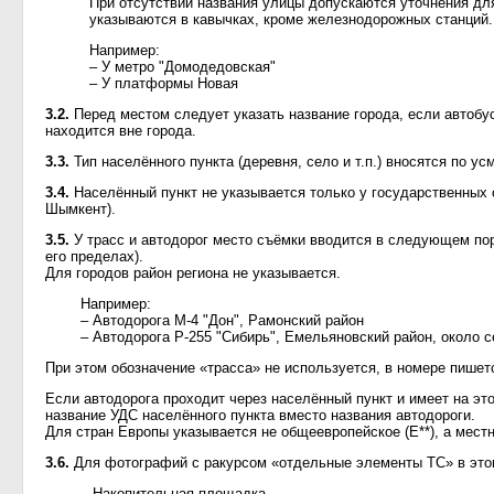
При отсутствии названия улицы допускаются уточнения дл
указываются в кавычках, кроме железнодорожных станций.
Например:
– У метро "Домодедовская"
– У платформы Новая
3.2.
Перед местом следует указать название города, если автобус
находится вне города.
3.3.
Тип населённого пункта (деревня, село и т.п.) вносятся по ус
3.4.
Населённый пункт не указывается только у государственных с
Шымкент).
3.5.
У трасс и автодорог место съёмки вводится в следующем поря
его пределах).
Для городов район региона не указывается.
Например:
– Автодорога М-4 "Дон", Рамонский район
– Автодорога Р-255 "Сибирь", Емельяновский район, около 
При этом обозначение «трасса» не используется, в номере пишет
Если автодорога проходит через населённый пункт и имеет на это
название УДС населённого пункта вместо названия автодороги.
Для стран Европы указывается не общеевропейское (Е**), а мест
3.6.
Для фотографий с ракурсом «отдельные элементы ТС» в этом
– Накопительная площадка