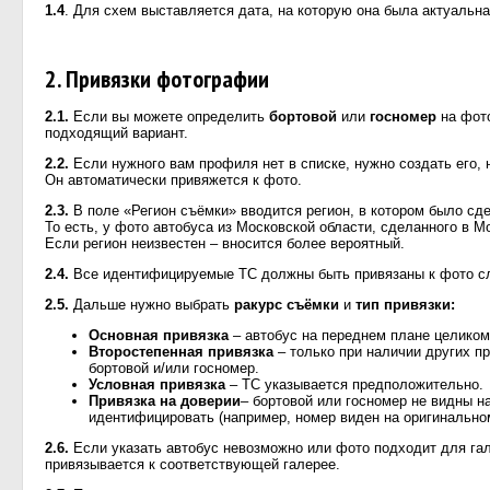
1.4
. Для схем выставляется дата, на которую она была актуальна
2. Привязки фотографии
2.1.
Если вы можете определить
бортовой
или
госномер
на фото
подходящий вариант.
2.2.
Если нужного вам профиля нет в списке, нужно создать его, 
Он автоматически привяжется к фото.
2.3.
В поле «Регион съёмки» вводится регион, в котором было сд
То есть, у фото автобуса из Московской области, сделанного в М
Если регион неизвестен – вносится более вероятный.
2.4.
Все идентифицируемые ТС должны быть привязаны к фото сл
2.5.
Дальше нужно выбрать
ракурс съёмки
и
тип привязки:
Основная привязка
– автобус на переднем плане целиком
Второстепенная привязка
– только при наличии других п
бортовой и/или госномер.
Условная привязка
– ТС указывается предположительно.
Привязка на доверии
– бортовой или госномер не видны н
идентифицировать (например, номер виден на оригинально
2.6.
Если указать автобус невозможно или фото подходит для гале
привязывается к соответствующей галерее.