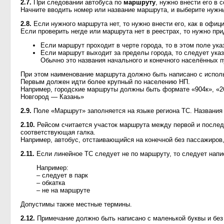
2.7.
При следовании автобуса по
маршруту
, нужно внести его в 
Начните вводить номер или название маршрута, и выберите нужны
2.8.
Если нужного маршрута нет, то нужно внести его, как в офиц
Если проверить негде или маршрута нет в реестрах, то нужно пр
Если маршрут проходит в черте города, то в этом поле ука
Если маршрут выходит за пределы города, то следует указы
Обычно это названия начального и конечного населённых п
При этом наименование маршрута должно быть написано с использ
Первым должен идти более крупный по населению НП.
Например, городские маршруты должны быть формате «904к», «2
Новгород — Казань»
2.9.
Поле «Маршрут» заполняется на языке региона ТС. Названия
2.10.
Рейсом считается участок маршрута между первой и последн
соответствующая галка.
Например, автобус, отстаивающийся на конечной без пассажиров, 
2.11.
Если линейное ТС следует не по маршруту, то следует напи
Например:
– следует в парк
– обкатка
– не на маршруте
Допустимы также местные термины.
2.12.
Примечание должно быть написано с маленькой буквы и без 