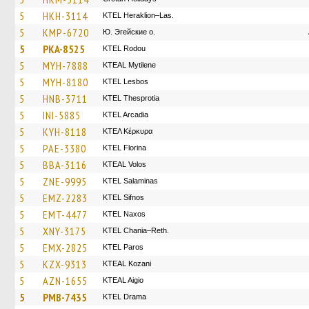
5
HKH-3114
KTEL Heraklion–Las.
5
KMP-6720
Ю. Эгейские о.
5
PKA-8525
ΚΤΕL Rodou
5
MYH-7888
KTEAL Mytilene
5
MYH-8180
KTEL Lesbos
5
HNB-3711
KTEL Thesprotia
5
INI-5885
KTEL Arcadia
5
KYH-8118
ΚΤΕΛ Κέρκυρα
5
PAE-3380
KTEL Florina
5
BBA-3116
KTEAL Volos
5
ZNE-9995
KTEL Salaminas
5
EMZ-2283
KTEL Sifnos
5
EMT-4477
KTEL Naxos
5
XNY-3175
KTEL Chania–Reth.
5
EMX-2825
KTEL Paros
5
KZX-9313
KTEAL Kozani
5
AZN-1655
KTEAL Aigio
5
PMB-7435
KTEL Drama