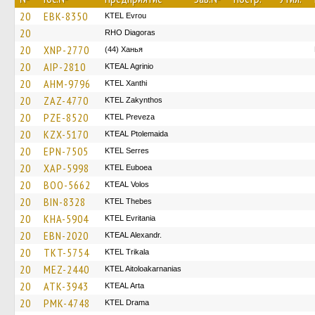
20
EBK-8350
KTEL Evrou
20
RHO Diagoras
20
XNP-2770
(44) Ханья
20
AIP-2810
KTEAL Agrinio
20
AHM-9796
KTEL Xanthi
20
ZAZ-4770
KTEL Zakynthos
20
PZE-8520
KTEL Preveza
20
KZX-5170
KTEAL Ptolemaida
20
EPN-7505
KTEL Serres
20
XAP-5998
ΚΤΕL Euboea
20
BOO-5662
KTEAL Volos
20
BIN-8328
KTEL Thebes
20
KHA-5904
ΚΤΕL Evritania
20
EBN-2020
KTEAL Alexandr.
20
TKT-5754
ΚΤΕL Τrikala
20
MEZ-2440
KTEL Aitoloakarnanias
20
ATK-3943
KTEAL Arta
20
PMK-4748
KTEL Drama