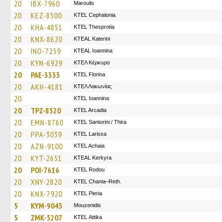
20
IBX-7960
Maroulis
20
KEZ-8500
KTEL Cephalonia
20
KHA-4851
KTEL Thesprotia
20
KNX-8620
KTEAL Katerini
20
INO-7259
KTEAL Ioannina
20
KYN-6929
ΚΤΕΛ Κέρκυρα
20
PAE-3333
KTEL Florina
20
AKH-4181
ΚΤΕΛ Λακωνίας
20
KTEL Ioannina
20
TPZ-8520
KTEL Arcadia
20
EMN-8760
KTEL Santorini / Thira
20
PPA-3039
KTEL Larissa
20
AZN-9100
KTEL Achaia
20
KYT-2651
KTEAL Kerkyra
20
POI-7616
ΚΤΕL Rodou
20
XNY-2820
KTEL Chania–Reth.
20
KNX-7920
KTEL Pieria
5
KYM-9043
Mouzenidis
5
ZMK-5207
KΤΕL Αttika