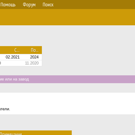
Помощь
Форум
Поиск
С...
По...
02.2021
2024
0
11.2020
е или на завод
атели.
Примечание