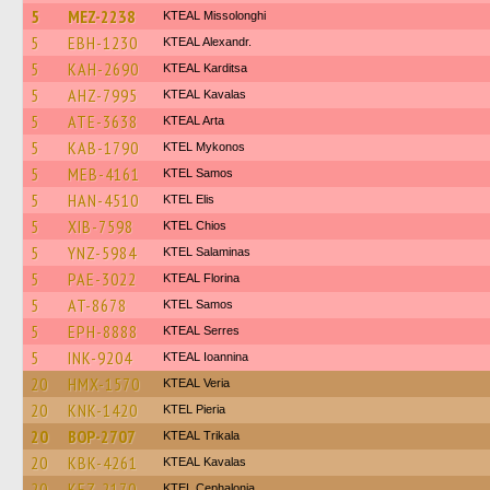
5
MEZ-2238
KTEAL Missolonghi
5
EBH-1230
KTEAL Alexandr.
5
KAH-2690
KTEAL Karditsa
5
AHZ-7995
KTEAL Kavalas
5
ATE-3638
KTEAL Arta
5
KAB-1790
KTEL Mykonos
5
MEB-4161
KTEL Samos
5
HAN-4510
KTEL Elis
5
XIB-7598
KTEL Chios
5
YNZ-5984
KTEL Salaminas
5
PAE-3022
KTEAL Florina
5
AT-8678
KTEL Samos
5
EPH-8888
KTEAL Serres
5
INK-9204
KTEAL Ioannina
20
HMX-1570
KTEAL Veria
20
KNK-1420
KTEL Pieria
20
BOP-2707
KTEAL Trikala
20
KBK-4261
KTEAL Kavalas
20
KEZ-2170
KTEL Cephalonia