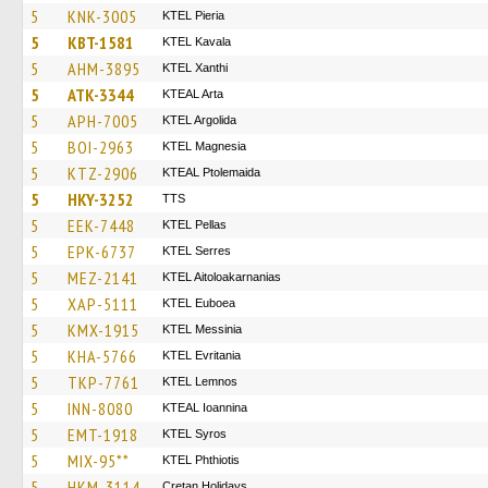
5
KNK-3005
KTEL Pieria
5
KBT-1581
KTEL Kavala
5
AHM-3895
KTEL Xanthi
5
ATK-3344
KTEAL Arta
5
APH-7005
KTEL Argolida
5
BOI-2963
ΚΤΕL Magnesia
5
KTZ-2906
KTEAL Ptolemaida
5
HKY-3252
TTS
5
EEK-7448
KTEL Pellas
5
EPK-6737
KTEL Serres
5
MEZ-2141
KTEL Aitoloakarnanias
5
XAP-5111
ΚΤΕL Euboea
5
KMX-1915
KTEL Messinia
5
KHA-5766
ΚΤΕL Evritania
5
TKP-7761
KTEL Lemnos
5
INN-8080
KTEAL Ioannina
5
EMT-1918
KTEL Syros
5
MIX-95**
ΚΤΕL Phthiotis
5
HKM-3114
Cretan Holidays