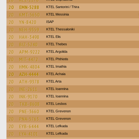
20
EMN-5288
KTEL Santorini / Thira
20
KMT-5650
KTEL Messinia
20
YN-8420
ISAP
20
NEH-9359
KTEL Thessaloniki
20
HAH-3498
KTEL Elis
20
BIZ-5240
KTEL Thebes
20
APM-9222
KTEL Argolida
20
MIT-4472
ΚΤΕL Phthiotis
20
HMK-4804
KTEL Imathia
20
AZH-4444
KTEL Achaia
20
ATH-9378
KTEL Arta
20
INE-2611
KTEL Ioannina
20
INK-9170
KTEL Ioannina
20
TKB-8608
KTEL Lesbos
20
PNE-3660
ΚΤΕL Grevenon
20
PNA-5763
ΚΤΕL Grevenon
20
EYB-6444
KTEL Lefkada
20
EYA-4101
KTEL Lefkada