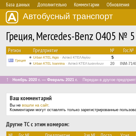
База данных
Дополнительно
Комментарии
Обновления
Автобусный транспорт
Греция, Mercedes-Benz O405 № 5
Регион
Предприятие
№
Гос.№
5
Urban KTEL Aigio
Αστικό ΚΤΕΛ Αιγίου
Греция
20
INM-714
Urban KTEL Ioannina
Αστικό ΚΤΕΛ Ιωαννίνων
↑
Ноябрь 2020 г. — Февраль 2021 г.
Передан в другое предприяти
Ваш комментарий
Вы не
вошли на сайт
.
Комментарии могут оставлять только зарегистрированные пользов
Другие ТС с этим номером:
№
Гос.№
Предприятие
Зав.№
Постр.
Утил.