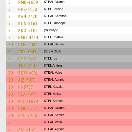
5
PMB-1009
KTEAL Drama
5
PPZ-3150
KTEL Larissa
5
KAN-2420
KTEAL Karditsa
5
KON-8161
KTEL Rhodope
5
BKO-5106
(9) Родос
5
HMO-4434
KTEL Imathia
20
PMX-4083
KTEAL Serres
5
POK-5647
DES RODA
5
EMB-2438
KTEL Ios
5
TKN-8847
KTEL Andros
20
BOM-6091
KTEAL Volos
20
AIZ-7070
KTEAL Agrinio
20
NI-5767
KTEL Kavala
20
YZA-4977
KΤΕL Αttika
20
MOA-1099
KTEL Samos
20
PMN-2755
KTEAL Drama
20
EPH-7200
KTEAL Serres
5
KTEAL Veria
5
AIZ-5134
KTEAL Agrinio