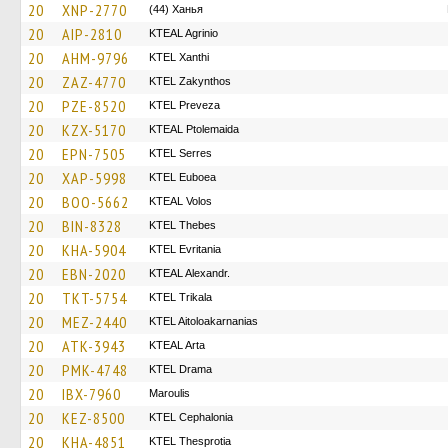
20
XNP-2770
(44) Ханья
20
AIP-2810
KTEAL Agrinio
20
AHM-9796
KTEL Xanthi
20
ZAZ-4770
KTEL Zakynthos
20
PZE-8520
KTEL Preveza
20
KZX-5170
KTEAL Ptolemaida
20
EPN-7505
KTEL Serres
20
XAP-5998
ΚΤΕL Euboea
20
BOO-5662
KTEAL Volos
20
BIN-8328
KTEL Thebes
20
KHA-5904
ΚΤΕL Evritania
20
EBN-2020
KTEAL Alexandr.
20
TKT-5754
ΚΤΕL Τrikala
20
MEZ-2440
KTEL Aitoloakarnanias
20
ATK-3943
KTEAL Arta
20
PMK-4748
KTEL Drama
20
IBX-7960
Maroulis
20
KEZ-8500
KTEL Cephalonia
20
KHA-4851
KTEL Thesprotia