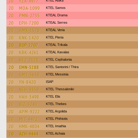
20
YZA-4977
KΤΕL Αttika
20
MOA-1099
KTEL Samos
20
PMN-2755
KTEAL Drama
20
EPH-7200
KTEAL Serres
20
HMX-1570
KTEAL Veria
20
KNK-1420
KTEL Pieria
20
BOP-2707
KTEAL Trikala
20
KBK-4261
KTEAL Kavalas
20
KEZ-2170
KTEL Cephalonia
20
EMN-5288
KTEL Santorini / Thira
20
KMT-5650
KTEL Messinia
20
YN-8420
ISAP
20
NEH-9359
KTEL Thessaloniki
20
HAH-3498
KTEL Elis
20
BIZ-5240
KTEL Thebes
20
APM-9222
KTEL Argolida
20
MIT-4472
ΚΤΕL Phthiotis
20
HMK-4804
KTEL Imathia
20
AZH-4444
KTEL Achaia