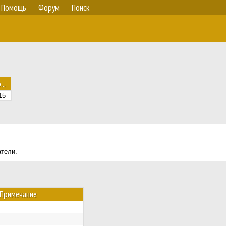
Помощь
Форум
Поиск
...
15
атели.
Примечание