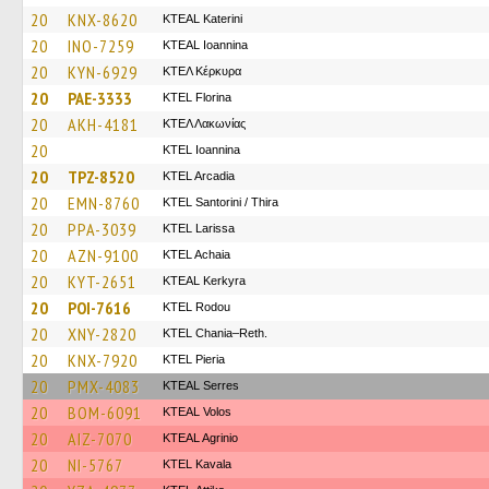
20
KNX-8620
KTEAL Katerini
20
INO-7259
KTEAL Ioannina
20
KYN-6929
ΚΤΕΛ Κέρκυρα
20
PAE-3333
KTEL Florina
20
AKH-4181
ΚΤΕΛ Λακωνίας
20
KTEL Ioannina
20
TPZ-8520
KTEL Arcadia
20
EMN-8760
KTEL Santorini / Thira
20
PPA-3039
KTEL Larissa
20
AZN-9100
KTEL Achaia
20
KYT-2651
KTEAL Kerkyra
20
POI-7616
ΚΤΕL Rodou
20
XNY-2820
KTEL Chania–Reth.
20
KNX-7920
KTEL Pieria
20
PMX-4083
KTEAL Serres
20
BOM-6091
KTEAL Volos
20
AIZ-7070
KTEAL Agrinio
20
NI-5767
KTEL Kavala