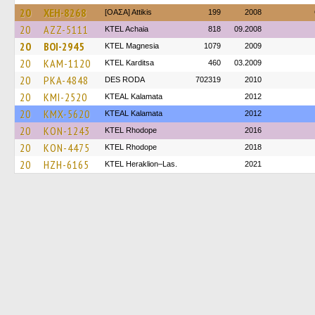
20
XEH-8268
[ΟΑΣΑ] Αttikis
199
2008
20
AZZ-5111
KTEL Achaia
818
09.2008
20
BOI-2945
ΚΤΕL Magnesia
1079
2009
20
KAM-1120
ΚΤΕL Karditsa
460
03.2009
20
PKA-4848
DES RODA
702319
2010
20
KMI-2520
KTEAL Kalamata
2012
20
KMX-5620
KTEAL Kalamata
2012
20
KON-1243
KTEL Rhodope
2016
20
KON-4475
KTEL Rhodope
2018
20
HZH-6165
KTEL Heraklion–Las.
2021