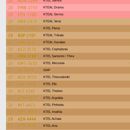
20
MOA-1099
KTEL Samos
20
PMN-2755
KTEAL Drama
20
EPH-7200
KTEAL Serres
20
HMX-1570
KTEAL Veria
20
KNK-1420
KTEL Pieria
20
BOP-2707
KTEAL Trikala
20
KBK-4261
KTEAL Kavalas
20
KEZ-2170
KTEL Cephalonia
20
EMN-5288
KTEL Santorini / Thira
20
KMT-5650
KTEL Messinia
20
YN-8420
ISAP
20
NEH-9359
KTEL Thessaloniki
20
HAH-3498
KTEL Elis
20
BIZ-5240
KTEL Thebes
20
APM-9222
KTEL Argolida
20
MIT-4472
ΚΤΕL Phthiotis
20
HMK-4804
KTEL Imathia
20
AZH-4444
KTEL Achaia
20
ATH-9378
KTEL Arta