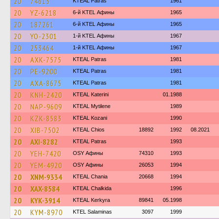
20
74613
KTEAL Patras
1961
20
YZ-6218
6-й KTEL Афины
1965
20
187261
6-й KTEL Афины
1965
20
YO-2301
1-й KTEL Афины
1967
20
253464
1-й KTEL Афины
1967
20
AXK-7575
KTEAL Patras
1981
20
PE-9200
KTEAL Patras
1981
20
AXA-8675
KTEAL Patras
1981
20
KNH-2420
KTEAL Katerini
01.1988
20
NAP-9609
KTEAL Mytilene
1989
20
KZK-8583
KTEAL Kozani
1990
20
XIB-7502
KTEAL Chios
18892
1992
08.2021
20
AXI-8282
KTEAL Patras
1993
20
YEH-7420
OSY Афины
74310
1993
20
YEM-4920
OSY Афины
26053
1994
20
XNM-9334
KTEAL Chania
20668
1994
20
XAX-8584
KTEAL Chalkida
1996
20
KYK-3914
KTEAL Kerkyra
89841
05.1998
20
KYM-8970
KTEL Salaminas
3097
1999