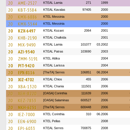
20
AME-2527
KTEAL Lamia
271
1999
20
KBT-5584
KTEAL Kavalas
97405
2000
20
KMX-6886
KTEL Messinia
2000
20
KMX-5544
KTEL Messinia
2000
20
KZX-6497
KTEAL Kozani
2064
2001
20
KHB-2190
KTEAL Chalkida
2001
20
MIX-9490
KTEAL Lamia
101077
03.2002
20
AZI-9540
KTEAL Patras
103690
2003
20
ZMM-5191
KΤΕL Αttika
2004
20
PIT-9420
KTEAL Larissa
2004
20
EPX-8116
[TheTA] Serres
106851
06.2004
20
XIZ-4702
KTEAL Chios
455
2006
20
XBA-1320
KTEAL Chania
111501
2006
20
XEH-8220
[OASA] Corinthia
111639
2006
20
KEZ-7853
[OASA] Salaminas
600527
2006
20
NKH-6251
[TheTA] Serres
600448
2006
20
IEZ-7000
KTEL Corinthia
310
06.2006
20
EEN-6900
KTEL Pellas
2008
20
EPI-6033
KTEAL Serres
700875
2008