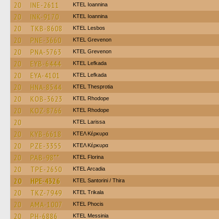
20
INE-2611
KTEL Ioannina
20
INK-9170
KTEL Ioannina
20
TKB-8608
KTEL Lesbos
20
PNE-3660
ΚΤΕL Grevenon
20
PNA-5763
ΚΤΕL Grevenon
20
EYB-6444
KTEL Lefkada
20
EYA-4101
KTEL Lefkada
20
HNA-8544
KTEL Thesprotia
20
KOB-3623
KTEL Rhodope
20
KOZ-8766
KTEL Rhodope
20
KTEL Larissa
20
KYB-6618
ΚΤΕΛ Κέρκυρα
20
PZE-3355
ΚΤΕΛ Κέρκυρα
20
PAB-98**
KTEL Florina
20
TPE-2650
KTEL Arcadia
20
HPE-4326
KTEL Santorini / Thira
20
TKZ-7949
ΚΤΕL Τrikala
20
AMA-1007
ΚΤΕL Phocis
20
PH-6886
KTEL Messinia