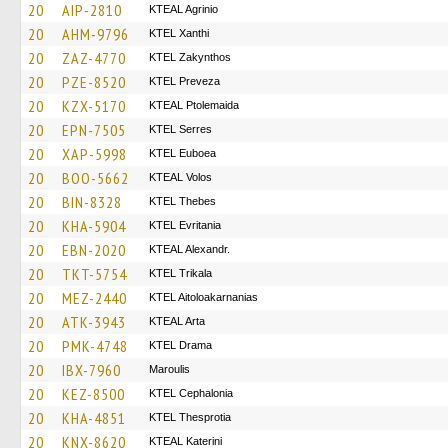
20
AIP-2810
KTEAL Agrinio
20
AHM-9796
KTEL Xanthi
20
ZAZ-4770
KTEL Zakynthos
20
PZE-8520
KTEL Preveza
20
KZX-5170
KTEAL Ptolemaida
20
EPN-7505
KTEL Serres
20
XAP-5998
ΚΤΕL Euboea
20
BOO-5662
KTEAL Volos
20
BIN-8328
KTEL Thebes
20
KHA-5904
ΚΤΕL Evritania
20
EBN-2020
KTEAL Alexandr.
20
TKT-5754
ΚΤΕL Τrikala
20
MEZ-2440
KTEL Aitoloakarnanias
20
ATK-3943
KTEAL Arta
20
PMK-4748
KTEL Drama
20
IBX-7960
Maroulis
20
KEZ-8500
KTEL Cephalonia
20
KHA-4851
KTEL Thesprotia
20
KNX-8620
KTEAL Katerini