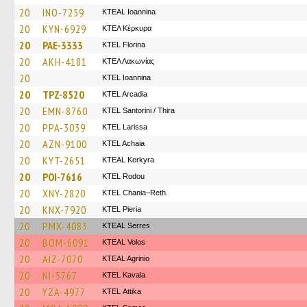
20
INO-7259
KTEAL Ioannina
20
KYN-6929
ΚΤΕΛ Κέρκυρα
20
PAE-3333
KTEL Florina
20
AKH-4181
ΚΤΕΛ Λακωνίας
20
KTEL Ioannina
20
TPZ-8520
KTEL Arcadia
20
EMN-8760
KTEL Santorini / Thira
20
PPA-3039
KTEL Larissa
20
AZN-9100
KTEL Achaia
20
KYT-2651
KTEAL Kerkyra
20
POI-7616
ΚΤΕL Rodou
20
XNY-2820
KTEL Chania–Reth.
20
KNX-7920
KTEL Pieria
20
PMX-4083
KTEAL Serres
20
BOM-6091
KTEAL Volos
20
AIZ-7070
KTEAL Agrinio
20
NI-5767
KTEL Kavala
20
YZA-4977
KΤΕL Αttika