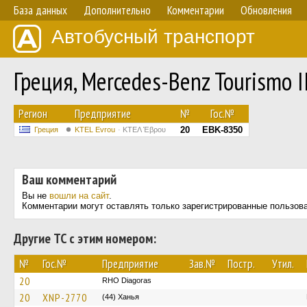
База данных
Дополнительно
Комментарии
Обновления
Автобусный транспорт
Греция, Mercedes-Benz Tourismo 
Регион
Предприятие
№
Гос.№
20
EBK-8350
Греция
KTEL Evrou
ΚΤΕΛ Έβρου
Ваш комментарий
Вы не
вошли на сайт
.
Комментарии могут оставлять только зарегистрированные пользов
Другие ТС с этим номером:
№
Гос.№
Предприятие
Зав.№
Постр.
Утил.
20
RHO Diagoras
20
XNP-2770
(44) Ханья