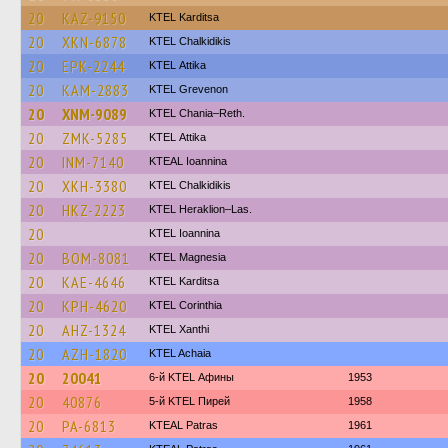
20
KAZ-9150
ΚΤΕL Karditsa
20
XKN-6878
ΚΤΕL Chalkidikis
20
EPK-2244
KΤΕL Αttika
20
KAM-2883
ΚΤΕL Grevenon
20
XNM-9089
KTEL Chania–Reth.
20
ZMK-5285
KΤΕL Αttika
20
INM-7140
KTEAL Ioannina
20
XKH-3380
ΚΤΕL Chalkidikis
20
HKZ-2223
KTEL Heraklion–Las.
20
KTEL Ioannina
20
BOM-8081
ΚΤΕL Magnesia
20
KAE-4646
ΚΤΕL Karditsa
20
KPH-4620
KTEL Corinthia
20
AHZ-1324
KTEL Xanthi
20
AZH-1820
KTEL Achaia
20
20041
6-й KTEL Афины
1953
20
40876
5-й KTEL Пирей
1958
20
PA-6813
KTEAL Patras
1961