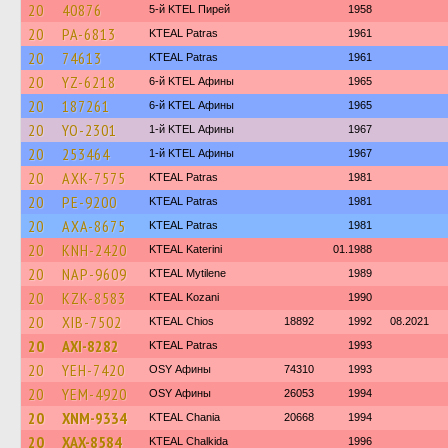
20
40876
5-й KTEL Пирей
1958
20
PA-6813
KTEAL Patras
1961
20
74613
KTEAL Patras
1961
20
YZ-6218
6-й KTEL Афины
1965
20
187261
6-й KTEL Афины
1965
20
YO-2301
1-й KTEL Афины
1967
20
253464
1-й KTEL Афины
1967
20
AXK-7575
KTEAL Patras
1981
20
PE-9200
KTEAL Patras
1981
20
AXA-8675
KTEAL Patras
1981
20
KNH-2420
KTEAL Katerini
01.1988
20
NAP-9609
KTEAL Mytilene
1989
20
KZK-8583
KTEAL Kozani
1990
20
XIB-7502
KTEAL Chios
18892
1992
08.2021
20
AXI-8282
KTEAL Patras
1993
20
YEH-7420
OSY Афины
74310
1993
20
YEM-4920
OSY Афины
26053
1994
20
XNM-9334
KTEAL Chania
20668
1994
20
XAX-8584
KTEAL Chalkida
1996