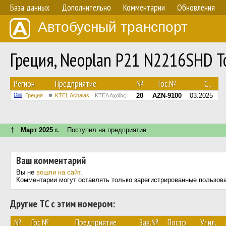
База данных
Дополнительно
Комментарии
Обновления
Автобусный транспорт
Греция, Neoplan P21 N2216SHD T
Регион
Предприятие
№
Гос.№
С...
20
AZN-9100
03.2025
Греция
KTEL Achaias
ΚΤΕΛ Αχαΐας
↑
Март 2025 г.
Поступил на предприятие
Ваш комментарий
Вы не
вошли на сайт
.
Комментарии могут оставлять только зарегистрированные пользов
Другие ТС с этим номером:
№
Гос.№
Предприятие
Зав.№
Постр.
Утил.