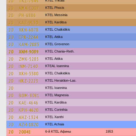
20
TKZ-7949
ΚΤΕL Τrikala
20
AMA-1007
ΚΤΕL Phocis
20
PH-6886
KTEL Messinia
20
KAZ-9150
ΚΤΕL Karditsa
20
XKN-6878
ΚΤΕL Chalkidikis
20
EPK-2244
KΤΕL Αttika
20
KAM-2883
ΚΤΕL Grevenon
20
XNM-9089
KTEL Chania–Reth.
20
ZMK-5285
KΤΕL Αttika
20
INM-7140
KTEAL Ioannina
20
XKH-3380
ΚΤΕL Chalkidikis
20
HKZ-2223
KTEL Heraklion–Las.
20
KTEL Ioannina
20
BOM-8081
ΚΤΕL Magnesia
20
KAE-4646
ΚΤΕL Karditsa
20
KPH-4620
KTEL Corinthia
20
AHZ-1324
KTEL Xanthi
20
AZH-1820
KTEL Achaia
20
20041
6-й KTEL Афины
1953