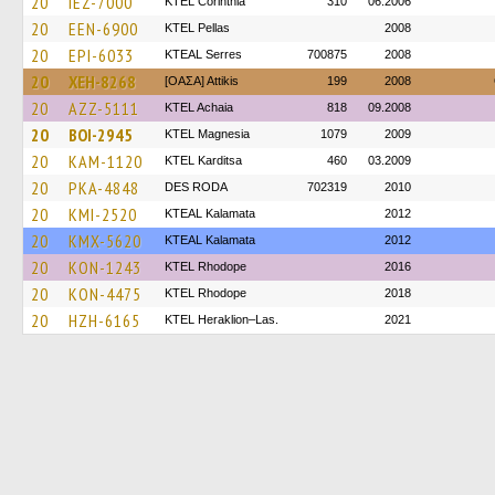
20
IEZ-7000
KTEL Corinthia
310
06.2006
20
EEN-6900
KTEL Pellas
2008
20
EPI-6033
KTEAL Serres
700875
2008
20
XEH-8268
[ΟΑΣΑ] Αttikis
199
2008
20
AZZ-5111
KTEL Achaia
818
09.2008
20
BOI-2945
ΚΤΕL Magnesia
1079
2009
20
KAM-1120
ΚΤΕL Karditsa
460
03.2009
20
PKA-4848
DES RODA
702319
2010
20
KMI-2520
KTEAL Kalamata
2012
20
KMX-5620
KTEAL Kalamata
2012
20
KON-1243
KTEL Rhodope
2016
20
KON-4475
KTEL Rhodope
2018
20
HZH-6165
KTEL Heraklion–Las.
2021