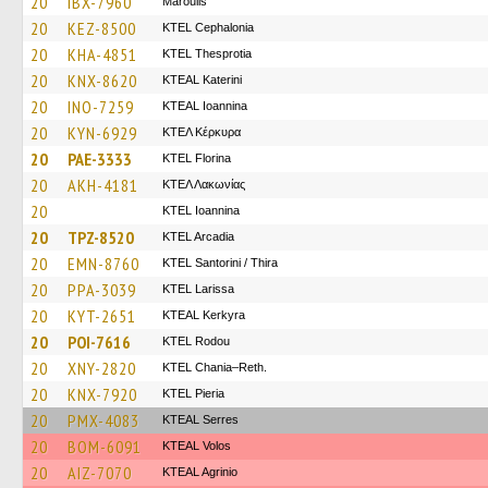
20
IBX-7960
Maroulis
20
KEZ-8500
KTEL Cephalonia
20
KHA-4851
KTEL Thesprotia
20
KNX-8620
KTEAL Katerini
20
INO-7259
KTEAL Ioannina
20
KYN-6929
ΚΤΕΛ Κέρκυρα
20
PAE-3333
KTEL Florina
20
AKH-4181
ΚΤΕΛ Λακωνίας
20
KTEL Ioannina
20
TPZ-8520
KTEL Arcadia
20
EMN-8760
KTEL Santorini / Thira
20
PPA-3039
KTEL Larissa
20
KYT-2651
KTEAL Kerkyra
20
POI-7616
ΚΤΕL Rodou
20
XNY-2820
KTEL Chania–Reth.
20
KNX-7920
KTEL Pieria
20
PMX-4083
KTEAL Serres
20
BOM-6091
KTEAL Volos
20
AIZ-7070
KTEAL Agrinio