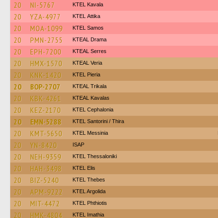
20
NI-5767
KTEL Kavala
20
YZA-4977
KΤΕL Αttika
20
MOA-1099
KTEL Samos
20
PMN-2755
KTEAL Drama
20
EPH-7200
KTEAL Serres
20
HMX-1570
KTEAL Veria
20
KNK-1420
KTEL Pieria
20
BOP-2707
KTEAL Trikala
20
KBK-4261
KTEAL Kavalas
20
KEZ-2170
KTEL Cephalonia
20
EMN-5288
KTEL Santorini / Thira
20
KMT-5650
KTEL Messinia
20
YN-8420
ISAP
20
NEH-9359
KTEL Thessaloniki
20
HAH-3498
KTEL Elis
20
BIZ-5240
KTEL Thebes
20
APM-9222
KTEL Argolida
20
MIT-4472
ΚΤΕL Phthiotis
20
HMK-4804
KTEL Imathia