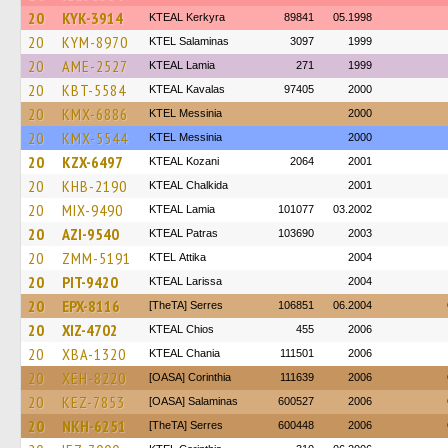
20
KYK-3914
KTEAL Kerkyra
89841
05.1998
20
KYM-8970
KTEL Salaminas
3097
1999
20
AME-2527
KTEAL Lamia
271
1999
20
KBT-5584
KTEAL Kavalas
97405
2000
20
KMX-6886
KTEL Messinia
2000
20
KMX-5544
KTEL Messinia
2000
20
KZX-6497
KTEAL Kozani
2064
2001
20
KHB-2190
KTEAL Chalkida
2001
20
MIX-9490
KTEAL Lamia
101077
03.2002
20
AZI-9540
KTEAL Patras
103690
2003
20
ZMM-5191
KΤΕL Αttika
2004
20
PIT-9420
KTEAL Larissa
2004
20
EPX-8116
[TheTA] Serres
106851
06.2004
20
XIZ-4702
KTEAL Chios
455
2006
20
XBA-1320
KTEAL Chania
111501
2006
20
XEH-8220
[OASA] Corinthia
111639
2006
20
KEZ-7853
[OASA] Salaminas
600527
2006
20
NKH-6251
[TheTA] Serres
600448
2006