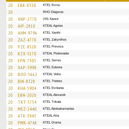
20
EBK-8350
KTEL Evrou
20
RHO Diagoras
20
XNP-2770
(44) Ханья
20
AIP-2810
KTEAL Agrinio
20
AHM-9796
KTEL Xanthi
20
ZAZ-4770
KTEL Zakynthos
20
PZE-8520
KTEL Preveza
20
KZX-5170
KTEAL Ptolemaida
20
EPN-7505
KTEL Serres
20
XAP-5998
ΚΤΕL Euboea
20
BOO-5662
KTEAL Volos
20
BIN-8328
KTEL Thebes
20
KHA-5904
ΚΤΕL Evritania
20
EBN-2020
KTEAL Alexandr.
20
TKT-5754
ΚΤΕL Τrikala
20
MEZ-2440
KTEL Aitoloakarnanias
20
ATK-3943
KTEAL Arta
20
PMK-4748
KTEL Drama