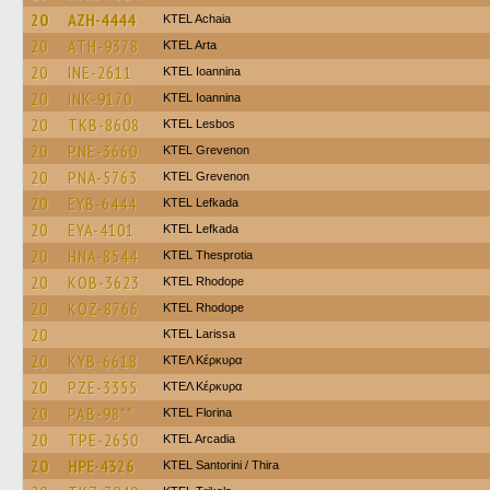
20
AZH-4444
KTEL Achaia
20
ATH-9378
KTEL Arta
20
INE-2611
KTEL Ioannina
20
INK-9170
KTEL Ioannina
20
TKB-8608
KTEL Lesbos
20
PNE-3660
ΚΤΕL Grevenon
20
PNA-5763
ΚΤΕL Grevenon
20
EYB-6444
KTEL Lefkada
20
EYA-4101
KTEL Lefkada
20
HNA-8544
KTEL Thesprotia
20
KOB-3623
KTEL Rhodope
20
KOZ-8766
KTEL Rhodope
20
KTEL Larissa
20
KYB-6618
ΚΤΕΛ Κέρκυρα
20
PZE-3355
ΚΤΕΛ Κέρκυρα
20
PAB-98**
KTEL Florina
20
TPE-2650
KTEL Arcadia
20
HPE-4326
KTEL Santorini / Thira