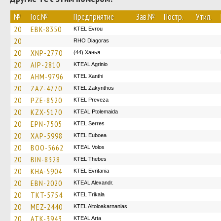
№
Гос.№
Предприятие
Зав.№
Постр.
Утил.
20
EBK-8350
KTEL Evrou
20
RHO Diagoras
20
XNP-2770
(44) Ханья
20
AIP-2810
KTEAL Agrinio
20
AHM-9796
KTEL Xanthi
20
ZAZ-4770
KTEL Zakynthos
20
PZE-8520
KTEL Preveza
20
KZX-5170
KTEAL Ptolemaida
20
EPN-7505
KTEL Serres
20
XAP-5998
ΚΤΕL Euboea
20
BOO-5662
KTEAL Volos
20
BIN-8328
KTEL Thebes
20
KHA-5904
ΚΤΕL Evritania
20
EBN-2020
KTEAL Alexandr.
20
TKT-5754
ΚΤΕL Τrikala
20
MEZ-2440
KTEL Aitoloakarnanias
20
ATK-3943
KTEAL Arta