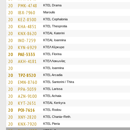
20
PMK-4748
KTEL Drama
20
IBX-7960
Maroulis
20
KEZ-8500
KTEL Cephalonia
20
KHA-4851
KTEL Thesprotia
20
KNX-8620
KTEAL Katerini
20
INO-7259
KTEAL Ioannina
20
KYN-6929
ΚΤΕΛ Κέρκυρα
20
PAE-3333
KTEL Florina
20
AKH-4181
ΚΤΕΛ Λακωνίας
20
KTEL Ioannina
20
TPZ-8520
KTEL Arcadia
20
EMN-8760
KTEL Santorini / Thira
20
PPA-3039
KTEL Larissa
20
AZN-9100
KTEL Achaia
20
KYT-2651
KTEAL Kerkyra
20
POI-7616
ΚΤΕL Rodou
20
XNY-2820
KTEL Chania–Reth.
20
KNX-7920
KTEL Pieria