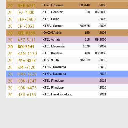
20
NKH-6251
[TheTA] Serres
600448
2006
20
IEZ-7000
KTEL Corinthia
310
06.2006
20
EEN-6900
KTEL Pellas
2008
20
EPI-6033
KTEAL Serres
700875
2008
20
XEH-8268
[ΟΑΣΑ] Αttikis
199
2008
20
AZZ-5111
KTEL Achaia
818
09.2008
20
BOI-2945
ΚΤΕL Magnesia
1079
2009
20
KAM-1120
ΚΤΕL Karditsa
460
03.2009
20
PKA-4848
DES RODA
702319
2010
20
KMI-2520
KTEAL Kalamata
2012
20
KMX-5620
KTEAL Kalamata
2012
20
KON-1243
KTEL Rhodope
2016
20
KON-4475
KTEL Rhodope
2018
20
HZH-6165
KTEL Heraklion–Las.
2021