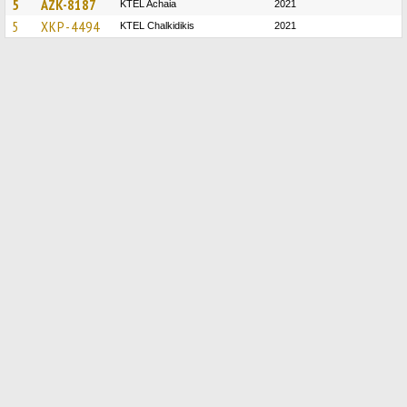
5
AZK-8187
KTEL Achaia
2021
5
XKP-4494
ΚΤΕL Chalkidikis
2021