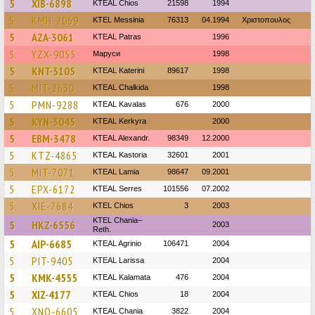
5
XIB-6898
KTEAL Chios
21598
1994
5
KMH-2069
KTEL Messinia
76313
04.1994
Χριστοπουλος
5
AZA-3061
KTEAL Patras
1996
5
YZX-9055
Маруси
1998
5
KNT-3105
KTEAL Katerini
89617
1998
5
MIT-2630
KTEAL Chalkida
1998
5
PMN-9288
KTEAL Kavalas
676
2000
5
KYN-3045
KTEAL Kerkyra
2000
5
EBM-3478
KTEAL Alexandr.
98349
12.2000
5
KTZ-4865
KTEAL Kastoria
32601
2001
5
MIT-7071
KTEAL Lamia
98647
09.2001
5
EPX-6172
KTEAL Serres
101556
07.2002
5
XIE-7684
KTEL Chios
3
2003
KTEL Chania–
5
HKZ-6556
2003
Reth.
5
AIP-6685
KTEAL Agrinio
106471
2004
5
PIT-9405
KTEAL Larissa
2004
5
KMK-4555
KTEAL Kalamata
476
2004
5
XIZ-4177
KTEAL Chios
18
2004
5
XNO-6605
KTEAL Chania
3822
2004