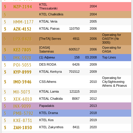
KTEL
5
NZP-2194
2004
Thessaloniki
5
ΚΤΕL Chalkidikis
2004
5
HMM-1177
KTEAL Veria
2005
5
AZK-4152
KTEAL Patras
110750
2006
Operating for
5
EPX-8428
[TheTA] Serres
4911
2006
OASTH (№
3005)
[OASA]
Operating for
5
KEZ-7805
600517
2006
Salaminas
OASA
5
IMK-5928
(1) Афины
158
03.2008
Top Lines
5
POI-5055
DES RODA
6426
2009
5
KYP-8999
KTEAL Kerkyra
701512
2009
Operating for
5
IMO-3946
CSS Athens
2010
CitySightseeing
Athens & Piraeus
5
MII-3073
KTEAL Lamia
121115
2010
5
XEK-6010
KTEAL Chalkida
B067
2012
5
INX-9099
Papadakis
2013
5
PMB-5792
KTEL Drama
2018
5
KXE-8731
KTEL Kos
2019
5
ZAH-1850
KTEL Zakynthos
8411
2020