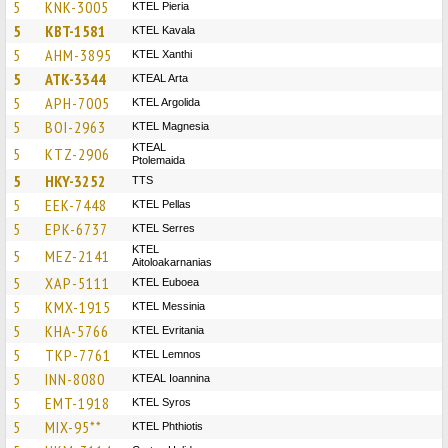
5
KNK-3005
KTEL Pieria
5
KBT-1581
KTEL Kavala
5
AHM-3895
KTEL Xanthi
5
ATK-3344
KTEAL Arta
5
APH-7005
KTEL Argolida
5
BOI-2963
ΚΤΕL Magnesia
KTEAL
5
KTZ-2906
Ptolemaida
5
HKY-3252
TTS
5
EEK-7448
KTEL Pellas
5
EPK-6737
KTEL Serres
KTEL
5
MEZ-2141
Aitoloakarnanias
5
XAP-5111
ΚΤΕL Euboea
5
KMX-1915
KTEL Messinia
5
KHA-5766
ΚΤΕL Evritania
5
TKP-7761
KTEL Lemnos
5
INN-8080
KTEAL Ioannina
5
EMT-1918
KTEL Syros
5
MIX-95**
ΚΤΕL Phthiotis