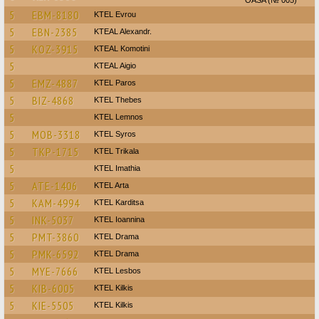
OASA (№ 005)
5
EBM-8180
KTEL Evrou
5
EBN-2385
KTEAL Alexandr.
5
KOZ-3915
KTEAL Komotini
5
KTEAL Aigio
5
EMZ-4887
KTEL Paros
5
BIZ-4868
KTEL Thebes
5
KTEL Lemnos
5
MOB-3318
KTEL Syros
5
TKP-1715
ΚΤΕL Τrikala
5
KTEL Imathia
5
ATE-1406
KTEL Arta
5
KAM-4994
ΚΤΕL Karditsa
5
INK-5037
KTEL Ioannina
5
PMT-3860
KTEL Drama
5
PMK-6592
KTEL Drama
5
MYE-7666
KTEL Lesbos
5
KIB-6005
KTEL Kilkis
5
KIE-5505
KTEL Kilkis