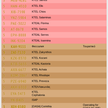
5
MEB-4161
KTEL Samos
5
HAN-4510
KTEL Elis
5
XIB-7598
KTEL Chios
5
YNZ-5984
KTEL Salaminas
5
PAE-3022
KTEAL Florina
5
AT-8678
KTEL Samos
5
EPH-8888
KTEAL Serres
5
INK-9204
KTEAL Ioannina
5
KAH-9111
Фессалия
Τουριστικό
5
ZAE-7120
KTEL Zakynthos
5
KZK-8370
ΚΤΕL Kozani
5
KTB-5655
KTEAL Kastoria
5
AXX-6677
KTEL Achaia
5
KOM-2867
KTEL Rhodope
5
PZE-6940
KTEL Preveza
5
AKH-6310
ΚΤΕΛ Λακωνίας
KTEL
5
EYA-3473
Cephalonia
5
YN-8405
ISAP
Operating for
5
XEH-8380
[OASA] Corinthia