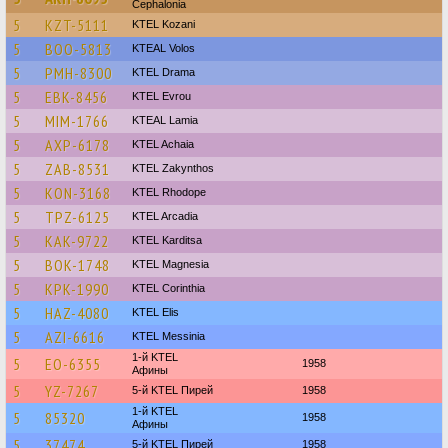
Cephalonia
5
KZT-5111
ΚΤΕL Kozani
5
BOO-5813
KTEAL Volos
5
PMH-8300
KTEL Drama
5
EBK-8456
KTEL Evrou
5
MIM-1766
KTEAL Lamia
5
AXP-6178
KTEL Achaia
5
ZAB-8531
KTEL Zakynthos
5
KON-3168
KTEL Rhodope
5
TPZ-6125
KTEL Arcadia
5
KAK-9722
ΚΤΕL Karditsa
5
BOK-1748
ΚΤΕL Magnesia
5
KPK-1990
KTEL Corinthia
5
HAZ-4080
KTEL Elis
5
AZI-6616
KTEL Messinia
1-й KTEL
5
EO-6355
1958
Афины
5
YZ-7267
5-й KTEL Пирей
1958
1-й KTEL
5
85320
1958
Афины
5
37474
5-й KTEL Пирей
1958