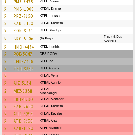
5
PMB-7435
KTEL Drama
5
PMB-1009
KTEAL Drama
5
PPZ-3150
KTEL Larissa
5
KAN-2420
KTEAL Karditsa
5
KON-8161
KTEL Rhodope
Truck & Bus
5
BKO-5106
(9) Родос
Kostreni
5
HMO-4434
KTEL Imathia
5
POK-5647
DES RODA
5
EMB-2438
KTEL Ios
5
TKN-8847
KTEL Andros
5
KTEAL Veria
5
AIZ-5134
KTEAL Agrinio
KTEAL
5
MEZ-2238
Missolonghi
5
EBH-1230
KTEAL Alexandr.
5
KAH-2690
KTEAL Karditsa
5
AHZ-7995
KTEAL Kavalas
5
ATE-3638
KTEAL Arta
5
KAB-1790
KTEL Mykonos