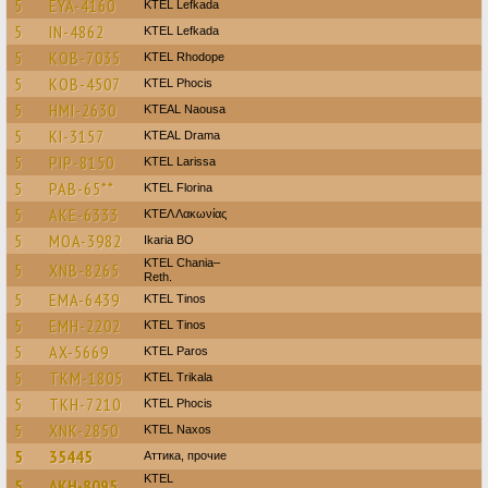
5
EYA-4160
KTEL Lefkada
5
IN-4862
KTEL Lefkada
5
KOB-7035
KTEL Rhodope
5
KOB-4507
ΚΤΕL Phocis
5
HMI-2630
KTEAL Naousa
5
KI-3157
KTEAL Drama
5
PIP-8150
KTEL Larissa
5
PAB-65**
KTEL Florina
5
AKE-6333
ΚΤΕΛ Λακωνίας
5
MOA-3982
Ikaria BO
KTEL Chania–
5
XNB-8265
Reth.
5
EMA-6439
KTEL Tinos
5
EMH-2202
KTEL Tinos
5
AX-5669
KTEL Paros
5
TKM-1805
ΚΤΕL Τrikala
5
TKH-7210
ΚΤΕL Phocis
5
XNK-2850
KTEL Naxos
5
35445
Аттика, прочие
KTEL
5
AKH-8095