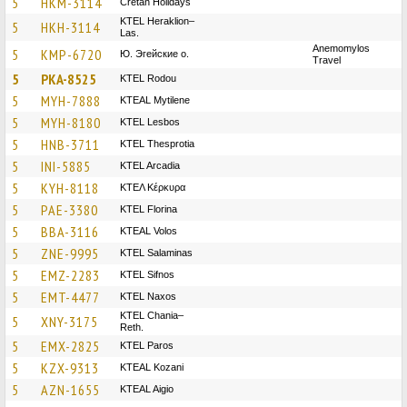
5
HKM-3114
Cretan Holidays
KTEL Heraklion–
5
HKH-3114
Las.
Anemomylos
5
KMP-6720
Ю. Эгейские о.
Travel
5
PKA-8525
ΚΤΕL Rodou
5
MYH-7888
KTEAL Mytilene
5
MYH-8180
KTEL Lesbos
5
HNB-3711
KTEL Thesprotia
5
INI-5885
KTEL Arcadia
5
KYH-8118
ΚΤΕΛ Κέρκυρα
5
PAE-3380
KTEL Florina
5
BBA-3116
KTEAL Volos
5
ZNE-9995
KTEL Salaminas
5
EMZ-2283
KTEL Sifnos
5
EMT-4477
KTEL Naxos
KTEL Chania–
5
XNY-3175
Reth.
5
EMX-2825
KTEL Paros
5
KZX-9313
KTEAL Kozani
5
AZN-1655
KTEAL Aigio