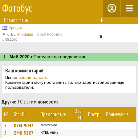
Фотобус
Предприятие
№
Греция
KTEL Rhodopis
ΚΤΕΛ Ροδόπης
5
с 05.2020
↑
Май 2020 г.
Поступил на предприятие
Ваш комментарий
Вы не
вошли на сайт
.
Комментарии могут оставлять только зарегистрированные
пользователи.
Другие ТС с этим номером:
Зав.
№
Гос.№
Предприятие
Постр.
Примечание
№
5
KYM-9043
Mouzenidis
5
ZMK-5207
KΤΕL Αttika