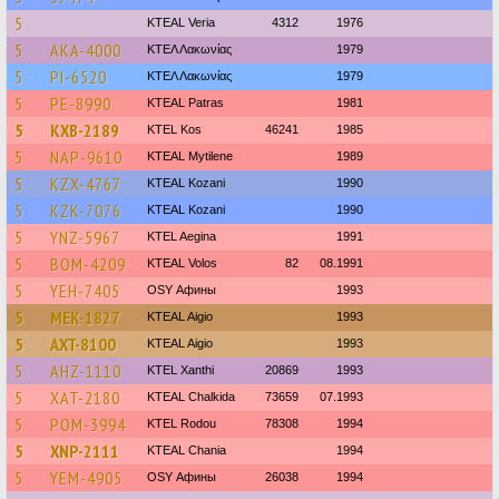
5
KTEAL Veria
4312
1976
5
AKA-4000
ΚΤΕΛ Λακωνίας
1979
5
PI-6520
ΚΤΕΛ Λακωνίας
1979
5
PE-8990
KTEAL Patras
1981
5
KXB-2189
KTEL Kos
46241
1985
5
NAP-9610
KTEAL Mytilene
1989
5
KZX-4767
KTEAL Kozani
1990
5
KZK-7076
KTEAL Kozani
1990
5
YNZ-5967
KTEL Aegina
1991
5
BOM-4209
KTEAL Volos
82
08.1991
5
YEH-7405
OSY Афины
1993
5
MEK-1827
KTEAL Aigio
1993
5
AXT-8100
KTEAL Aigio
1993
5
AHZ-1110
KTEL Xanthi
20869
1993
5
XAT-2180
KTEAL Chalkida
73659
07.1993
5
POM-3994
ΚΤΕL Rodou
78308
1994
5
XNP-2111
KTEAL Chania
1994
5
YEM-4905
OSY Афины
26038
1994