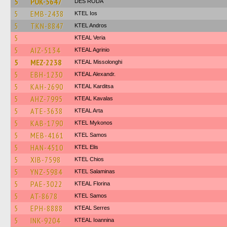
5
POK-5647
DES RODA
5
EMB-2438
KTEL Ios
5
TKN-8847
KTEL Andros
5
KTEAL Veria
5
AIZ-5134
KTEAL Agrinio
5
MEZ-2238
KTEAL Missolonghi
5
EBH-1230
KTEAL Alexandr.
5
KAH-2690
KTEAL Karditsa
5
AHZ-7995
KTEAL Kavalas
5
ATE-3638
KTEAL Arta
5
KAB-1790
KTEL Mykonos
5
MEB-4161
KTEL Samos
5
HAN-4510
KTEL Elis
5
XIB-7598
KTEL Chios
5
YNZ-5984
KTEL Salaminas
5
PAE-3022
KTEAL Florina
5
AT-8678
KTEL Samos
5
EPH-8888
KTEAL Serres
5
INK-9204
KTEAL Ioannina