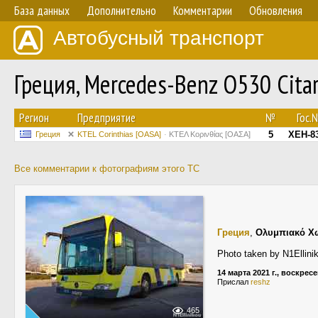
База данных
Дополнительно
Комментарии
Обновления
Автобусный транспорт
Греция, Mercedes-Benz O530 Citar
Регион
Предприятие
№
Гос.
5
XEH-8
Греция
KTEL Corinthias [OASA]
ΚΤΕΛ Κορινθίας [ΟΑΣΑ]
Все комментарии к фотографиям этого ТС
Греция
,
Ολυμπιακό Χ
Photo taken by N1Ellini
14 марта 2021 г., воскрес
Прислал
reshz
465