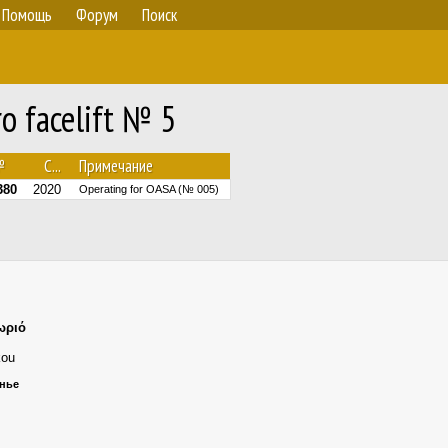
Помощь
Форум
Поиск
o facelift № 5
№
С...
Примечание
380
2020
Operating for OASA (№ 005)
ωριό
kou
енье