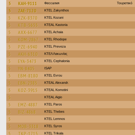
5
KAH-9111
Фессалия
Τουριστικό
5
ZAE-7120
KTEL Zakynthos
5
KZK-8370
ΚΤΕL Kozani
5
KTB-5655
KTEAL Kastoria
5
AXX-6677
KTEL Achaia
5
KOM-2867
KTEL Rhodope
5
PZE-6940
KTEL Preveza
5
AKH-6310
ΚΤΕΛ Λακωνίας
5
EYA-3473
KTEL Cephalonia
5
YN-8405
ISAP
5
EBM-8180
KTEL Evrou
5
EBN-2385
KTEAL Alexandr.
5
KOZ-3915
KTEAL Komotini
5
KTEAL Aigio
5
EMZ-4887
KTEL Paros
5
BIZ-4868
KTEL Thebes
5
KTEL Lemnos
5
MOB-3318
KTEL Syros
5
TKP-1715
ΚΤΕL Τrikala