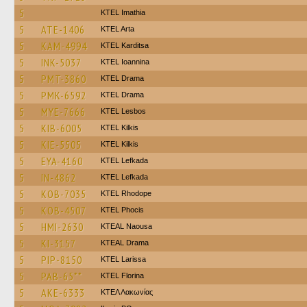
5
KTEL Imathia
5
ATE-1406
KTEL Arta
5
KAM-4994
ΚΤΕL Karditsa
5
INK-5037
KTEL Ioannina
5
PMT-3860
KTEL Drama
5
PMK-6592
KTEL Drama
5
MYE-7666
KTEL Lesbos
5
KIB-6005
KTEL Kilkis
5
KIE-5505
KTEL Kilkis
5
EYA-4160
KTEL Lefkada
5
IN-4862
KTEL Lefkada
5
KOB-7035
KTEL Rhodope
5
KOB-4507
ΚΤΕL Phocis
5
HMI-2630
KTEAL Naousa
5
KI-3157
KTEAL Drama
5
PIP-8150
KTEL Larissa
5
PAB-65**
KTEL Florina
5
AKE-6333
ΚΤΕΛ Λακωνίας