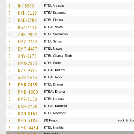
5
INI-5885
KTEL Arcadia
5
KYH-8118
ΚΤΕΛ Κέρκυρα
5
PAE-3380
KTEL Florina
5
BBA-3116
KTEAL Volos
5
ZNE-9995
KTEL Salaminas
5
EMZ-2283
KTEL Sifnos
5
EMT-4477
KTEL Naxos
5
XNY-3175
KTEL Chania–Reth.
5
EMX-2825
KTEL Paros
5
KZX-9313
KTEAL Kozani
5
AZN-1655
KTEAL Aigio
5
PMB-7435
KTEL Drama
5
PMB-1009
KTEAL Drama
5
PPZ-3150
KTEL Larissa
5
KAN-2420
KTEAL Karditsa
5
KON-8161
KTEL Rhodope
5
BKO-5106
(9) Родос
Truck & Bus
5
HMO-4434
KTEL Imathia