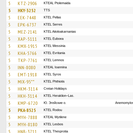
5
KTZ-2906
KTEAL Ptolemaida
5
HKY-3252
TTS
5
EEK-7448
KTEL Pellas
5
EPK-6737
KTEL Serres
5
MEZ-2141
KTEL Aitoloakarnanias
5
XAP-5111
ΚΤΕL Euboea
5
KMX-1915
KTEL Messinia
5
KHA-5766
ΚΤΕL Evritania
5
TKP-7761
KTEL Lemnos
5
INN-8080
KTEAL Ioannina
5
EMT-1918
KTEL Syros
5
MIX-95**
ΚΤΕL Phthiotis
5
HKM-3114
Cretan Holidays
5
HKH-3114
KTEL Heraklion–Las.
5
KMP-6720
Ю. Эгейские о.
Anemomylos
5
PKA-8525
ΚΤΕL Rodou
5
MYH-7888
KTEAL Mytilene
5
MYH-8180
KTEL Lesbos
5
HNB-3711
KTEL Thesprotia