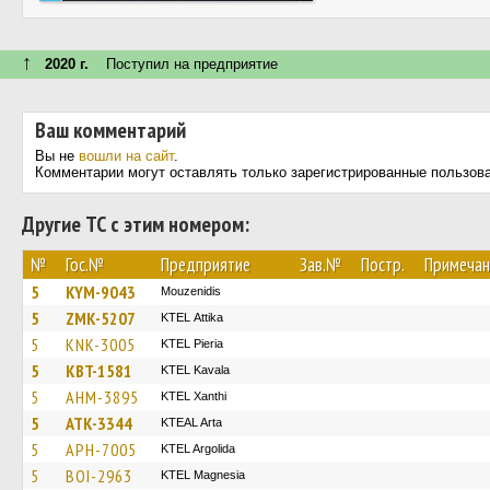
↑
2020 г.
Поступил на предприятие
Ваш комментарий
Вы не
вошли на сайт
.
Комментарии могут оставлять только зарегистрированные пользов
Другие ТС с этим номером:
№
Гос.№
Предприятие
Зав.№
Постр.
Примечан
5
KYM-9043
Mouzenidis
5
ZMK-5207
KΤΕL Αttika
5
KNK-3005
KTEL Pieria
5
KBT-1581
KTEL Kavala
5
AHM-3895
KTEL Xanthi
5
ATK-3344
KTEAL Arta
5
APH-7005
KTEL Argolida
5
BOI-2963
ΚΤΕL Magnesia