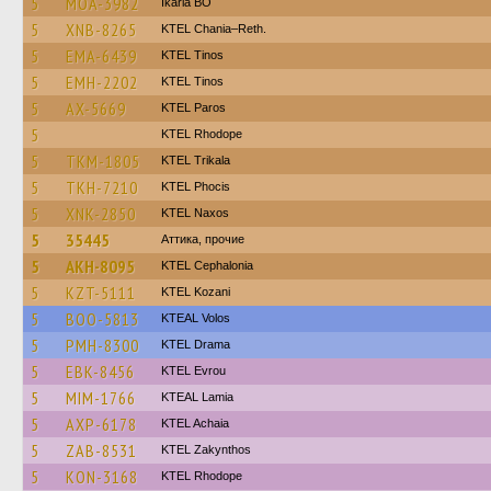
5
MOA-3982
Ikaria BO
5
XNB-8265
KTEL Chania–Reth.
5
EMA-6439
KTEL Tinos
5
EMH-2202
KTEL Tinos
5
AX-5669
KTEL Paros
5
KTEL Rhodope
5
TKM-1805
ΚΤΕL Τrikala
5
TKH-7210
ΚΤΕL Phocis
5
XNK-2850
KTEL Naxos
5
35445
Аттика, прочие
5
AKH-8095
KTEL Cephalonia
5
KZT-5111
ΚΤΕL Kozani
5
BOO-5813
KTEAL Volos
5
PMH-8300
KTEL Drama
5
EBK-8456
KTEL Evrou
5
MIM-1766
KTEAL Lamia
5
AXP-6178
KTEL Achaia
5
ZAB-8531
KTEL Zakynthos
5
KON-3168
KTEL Rhodope