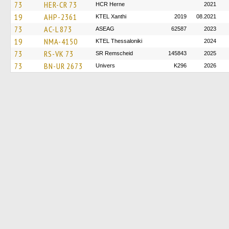
73
HER-CR 73
HCR Herne
2021
19
AHP-2361
KTEL Xanthi
2019
08.2021
73
AC-L 873
ASEAG
62587
2023
19
NMA-4150
KTEL Thessaloniki
2024
73
RS-VK 73
SR Remscheid
145843
2025
73
BN-UR 2673
Univers
K296
2026