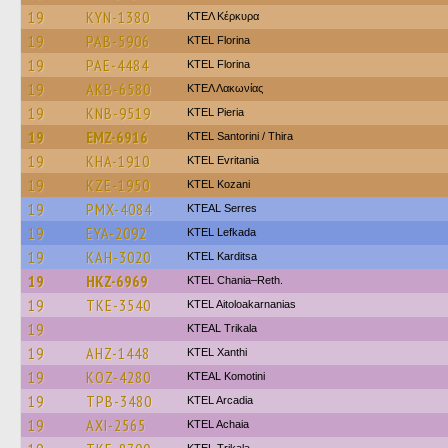
19
KYN-1380
ΚΤΕΛ Κέρκυρα
19
PAB-5906
KTEL Florina
19
PAE-4484
KTEL Florina
19
AKB-6580
ΚΤΕΛ Λακωνίας
19
KNB-9519
KTEL Pieria
19
EMZ-6916
KTEL Santorini / Thira
19
KHA-1910
ΚΤΕL Evritania
19
KZE-1950
ΚΤΕL Kozani
19
PMX-4084
KTEAL Serres
19
EYA-2092
KTEL Lefkada
19
KAH-3020
ΚΤΕL Karditsa
19
HKZ-6969
KTEL Chania–Reth.
19
TKE-3540
KTEL Aitoloakarnanias
19
KTEAL Trikala
19
AHZ-1448
KTEL Xanthi
19
KOZ-4280
KTEAL Komotini
19
TPB-3480
KTEL Arcadia
19
AXI-2565
KTEL Achaia