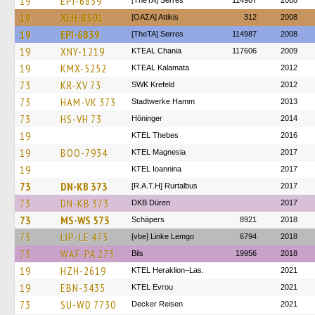
19
EPI-6839
[TheTA] Serres
114987
2008
19
XEH-8301
[ΟΑΣΑ] Αttikis
312
2008
19
EPI-6839
[TheTA] Serres
114987
2008
19
XNY-1219
KTEAL Chania
117606
2009
19
KMX-5252
KTEAL Kalamata
2012
73
KR-XV 73
SWK Krefeld
2012
73
HAM-VK 373
Stadtwerke Hamm
2013
73
HS-VH 73
Höninger
2014
19
KTEL Thebes
2016
19
BOO-7934
ΚΤΕL Magnesia
2017
19
KTEL Ioannina
2017
73
DN-KB 373
[R.A.T.H] Rurtalbus
2017
73
DN-KB 373
DKB Düren
2017
73
MS-WS 573
Schäpers
8921
2018
73
LIP-LE 473
[vbe] Linke Lemgo
6794
2018
73
WAF-PA 273
Bils
19956
2018
19
HZH-2619
KTEL Heraklion–Las.
2021
19
EBN-3435
KTEL Evrou
2021
73
SU-WD 7730
Decker Reisen
2021