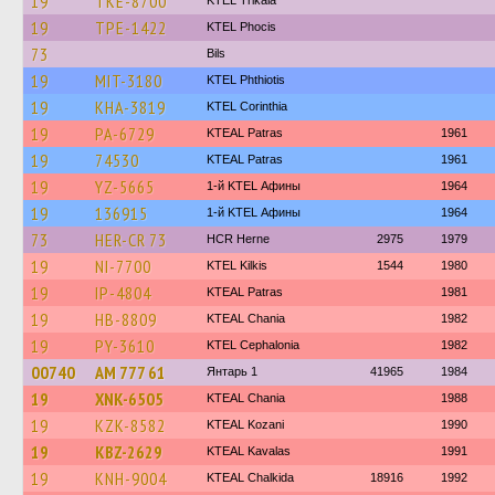
19
TKE-8700
ΚΤΕL Τrikala
19
TPE-1422
ΚΤΕL Phocis
73
Bils
19
MIT-3180
ΚΤΕL Phthiotis
19
KHA-3819
KTEL Corinthia
19
PA-6729
KTEAL Patras
1961
19
74530
KTEAL Patras
1961
19
YZ-5665
1-й KTEL Афины
1964
19
136915
1-й KTEL Афины
1964
73
HER-CR 73
HCR Herne
2975
1979
19
NI-7700
KTEL Kilkis
1544
1980
19
IP-4804
KTEAL Patras
1981
19
HB-8809
KTEAL Chania
1982
19
PY-3610
KTEL Cephalonia
1982
00740
АМ 777 61
Янтарь 1
41965
1984
19
XNK-6505
KTEAL Chania
1988
19
KZK-8582
KTEAL Kozani
1990
19
KBZ-2629
KTEAL Kavalas
1991
19
KNH-9004
KTEAL Chalkida
18916
1992