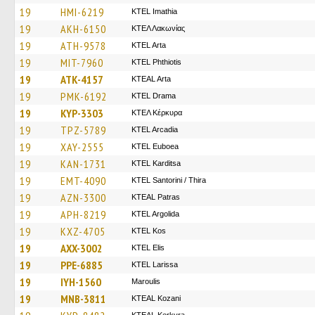
19
HMI-6219
KTEL Imathia
19
AKH-6150
ΚΤΕΛ Λακωνίας
19
ATH-9578
KTEL Arta
19
MIT-7960
ΚΤΕL Phthiotis
19
ATK-4157
KTEAL Arta
19
PMK-6192
KTEL Drama
19
KYP-3303
ΚΤΕΛ Κέρκυρα
19
TPZ-5789
KTEL Arcadia
19
XAY-2555
ΚΤΕL Euboea
19
KAN-1731
ΚΤΕL Karditsa
19
EMT-4090
KTEL Santorini / Thira
19
AZN-3300
KTEAL Patras
19
APH-8219
KTEL Argolida
19
KXZ-4705
KTEL Kos
19
AXX-3002
KTEL Elis
19
PPE-6885
KTEL Larissa
19
IYH-1560
Maroulis
19
MNB-3811
KTEAL Kozani