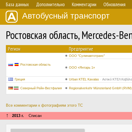
База данных
Дополнительно
Комментарии
Обновления
Автобусный транспорт
Ростовская область, Mercedes-B
Регион
Предприятие
ООО "Сулинавтотранс"
Ростовская область
ООО «Янтарь 1»
Греция
Urban KTEL Kavalas
Αστικό ΚΤΕΛ Καβάλ
Северный Рейн-Вестфалия
Regionalverkehr Münsterland GmbH (RVM)
Все комментарии к фотографиям этого ТС
↑
2013 г.
Списан