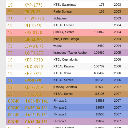
19
KYP-1776
KTEL Salaminas
176
2003
73
PB-VN 73
PaderSprinter
163
2003
73
ST-WS 573
Schäpers
2003
19
PIT-9419
KTEAL Larissa
2004
19
EPX-8120
[TheTA] Serres
106842
2004
73
LIP-LE 973
[vbe] Linke Lemgo
2004
73
LEV-WU 73
wupsi
3450
2004
73
AC-TA 273
[transdev] Taeter Aachen
109460
2005
19
KEB-7220
KTEL Cephalonia
2006
19
KNX-4519
KTEAL Katerini
100789
2006
19
KEZ-7810
KTEAL Volos
600492
2006
19
EPX-9799
KTEAL Serres
110128
2006
19
XEH-8219
[OASA] Corinthia
112539
2007
19
EPI-6032
KTEAL Serres
113103
2007
00740
Н 696 НУ 161
Янтарь 1
18563
2007
00740
У 656 ОА 161
Янтарь 1
19657
2007
00740
Н 696 НУ 161
Янтарь 1
18563
2007
00740
У 656 ОА 161
Янтарь 1
19657
2007