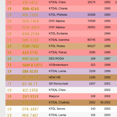
19
XIB-6816
KTEAL Chios
18174
1992
1
19
XNN-4260
KTEAL Chania
1993
19
MIK-7800
ΚΤΕL Phthiotis
31508
1993
19
YEH-7419
OSY Афины
74339
1993
19
YEM-4919
OSY Афины
26052
1994
19
KHA-2544
ΚΤΕL Evritania
1994
19
INM-5200
KTEAL Ioannina
80745
1995
19
POM-7052
ΚΤΕL Rodou
60127
1995
19
AZA-3742
KTEAL Patras
3285
1996
19
POT-3120
DES RODA
109
1997
73
HAM-B 1073
VGBreitenbach
322
1999
19
EBK-8105
KTEAL Lamia
3109
1999
73
VIE-VV 73
NEW VIE
1240
2000
73
RS-VK 73
SR Remscheid
1837
2001
19
XIZ-1930
KTEAL Chios
2002
19
ZHT-9519
Маруси
108
2002
19
XAY-2191
KTEAL Chalkida
2502
06.2002
19
EPK-6887
KTEL Serres
143
2003
19
MIX-7407
KTEAL Lamia
156
2003