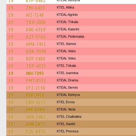
19
KYP-8482
KTEAL Kerkyra
19
ZMI-6459
KΤΕL Αttika
19
AIZ-7148
KTEAL Agrinio
19
TKH-2006
KTEAL Trikala
19
KNE-6519
KTEAL Katerini
19
KZT-9760
KTEAL Ptolemaida
19
AMA-7411
KTEL Samos
19
BON-9390
KTEAL Volos
19
BOY-5480
KTEAL Volos
19
TKP-4333
ΚΤΕL Τrikala
19
INH-7093
KTEL Ioannina
19
PMT-8552
KTEAL Drama
19
EPZ-1150
KTEAL Serres
19
KYK-3916
KTEAL Kerkyra
19
EBH-5177
KTEL Evrou
19
HMI-6584
KTEAL Veria
19
XKN-1962
ΚΤΕL Chalkidikis
19
AHN-2872
KTEL Xanthi
19
PZE-8470
KTEL Preveza