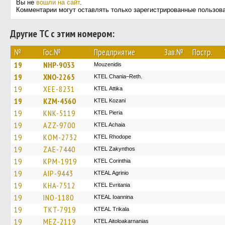
Вы не
вошли на сайт
.
Комментарии могут оставлять только зарегистрированные пользов
Другие ТС с этим номером:
№
Гос.№
Предприятие
Зав.№
Постр.
19
NHP-9033
Mouzenidis
19
XNO-2265
KTEL Chania–Reth.
19
XEE-8231
KΤΕL Αttika
19
KZM-4560
ΚΤΕL Kozani
19
KNK-5119
KTEL Pieria
19
AZZ-9700
KTEL Achaia
19
KOM-2732
KTEL Rhodope
19
ZAE-7440
KTEL Zakynthos
19
KPM-1919
KTEL Corinthia
19
AIP-9443
KTEAL Agrinio
19
KHA-7512
ΚΤΕL Evritania
19
INO-1180
KTEAL Ioannina
19
TKT-7919
KTEAL Trikala
19
MEZ-2119
KTEL Aitoloakarnanias