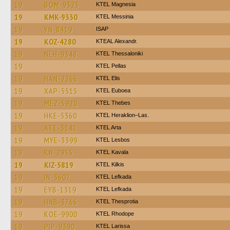
19
BOM-9325
ΚΤΕL Magnesia
19
KMK-9330
KTEL Messinia
19
YN-8419
ISAP
19
KOZ-4280
KTEAL Alexandr.
19
NEH-9348
KTEL Thessaloniki
19
KTEL Pellas
19
HAN-2266
KTEL Elis
19
XAP-5515
ΚΤΕL Euboea
19
MEZ-5920
KTEL Thebes
19
HKE-5360
KTEL Heraklion–Las.
19
ATE-3141
KTEL Arta
19
MYE-3399
KTEL Lesbos
19
KN-2955
KTEL Kavala
19
KIZ-5819
KTEL Kilkis
19
IN-3607
KTEL Lefkada
19
EYB-1319
KTEL Lefkada
19
HNB-3766
KTEL Thesprotia
19
KOE-9900
KTEL Rhodope
19
PIP-9390
KTEL Larissa