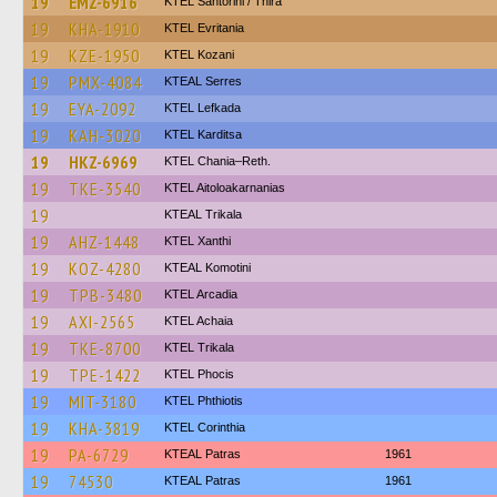
19
EMZ-6916
KTEL Santorini / Thira
19
KHA-1910
ΚΤΕL Evritania
19
KZE-1950
ΚΤΕL Kozani
19
PMX-4084
KTEAL Serres
19
EYA-2092
KTEL Lefkada
19
KAH-3020
ΚΤΕL Karditsa
19
HKZ-6969
KTEL Chania–Reth.
19
TKE-3540
KTEL Aitoloakarnanias
19
KTEAL Trikala
19
AHZ-1448
KTEL Xanthi
19
KOZ-4280
KTEAL Komotini
19
TPB-3480
KTEL Arcadia
19
AXI-2565
KTEL Achaia
19
TKE-8700
ΚΤΕL Τrikala
19
TPE-1422
ΚΤΕL Phocis
19
MIT-3180
ΚΤΕL Phthiotis
19
KHA-3819
KTEL Corinthia
19
PA-6729
KTEAL Patras
1961
19
74530
KTEAL Patras
1961