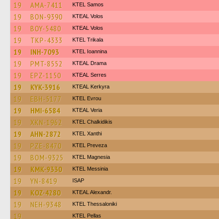
19
AMA-7411
KTEL Samos
19
BON-9390
KTEAL Volos
19
BOY-5480
KTEAL Volos
19
TKP-4333
ΚΤΕL Τrikala
19
INH-7093
KTEL Ioannina
19
PMT-8552
KTEAL Drama
19
EPZ-1150
KTEAL Serres
19
KYK-3916
KTEAL Kerkyra
19
EBH-5177
KTEL Evrou
19
HMI-6584
KTEAL Veria
19
XKN-1962
ΚΤΕL Chalkidikis
19
AHN-2872
KTEL Xanthi
19
PZE-8470
KTEL Preveza
19
BOM-9325
ΚΤΕL Magnesia
19
KMK-9330
KTEL Messinia
19
YN-8419
ISAP
19
KOZ-4280
KTEAL Alexandr.
19
NEH-9348
KTEL Thessaloniki
19
KTEL Pellas