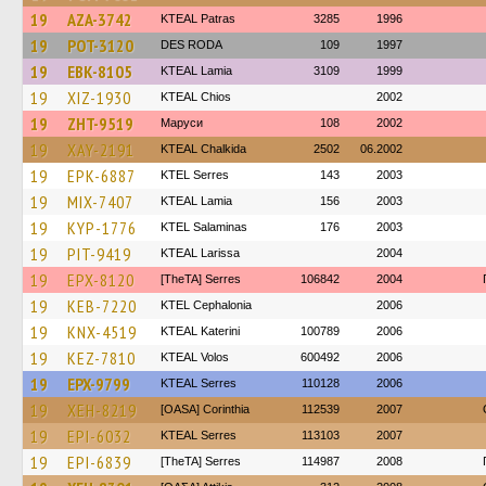
19
AZA-3742
KTEAL Patras
3285
1996
19
POT-3120
DES RODA
109
1997
19
EBK-8105
KTEAL Lamia
3109
1999
19
XIZ-1930
KTEAL Chios
2002
19
ZHT-9519
Маруси
108
2002
19
XAY-2191
KTEAL Chalkida
2502
06.2002
19
EPK-6887
KTEL Serres
143
2003
19
MIX-7407
KTEAL Lamia
156
2003
19
KYP-1776
KTEL Salaminas
176
2003
19
PIT-9419
KTEAL Larissa
2004
19
EPX-8120
[TheTA] Serres
106842
2004
19
KEB-7220
KTEL Cephalonia
2006
19
KNX-4519
KTEAL Katerini
100789
2006
19
KEZ-7810
KTEAL Volos
600492
2006
19
EPX-9799
KTEAL Serres
110128
2006
19
XEH-8219
[OASA] Corinthia
112539
2007
19
EPI-6032
KTEAL Serres
113103
2007
19
EPI-6839
[TheTA] Serres
114987
2008