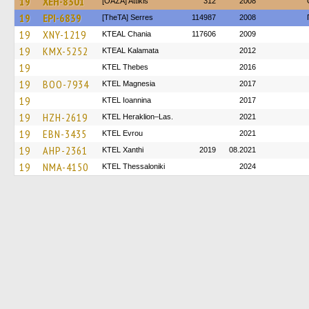
19
XEH-8301
[ΟΑΣΑ] Αttikis
312
2008
19
EPI-6839
[TheTA] Serres
114987
2008
19
XNY-1219
KTEAL Chania
117606
2009
19
KMX-5252
KTEAL Kalamata
2012
19
KTEL Thebes
2016
19
BOO-7934
ΚΤΕL Magnesia
2017
19
KTEL Ioannina
2017
19
HZH-2619
KTEL Heraklion–Las.
2021
19
EBN-3435
KTEL Evrou
2021
19
AHP-2361
KTEL Xanthi
2019
08.2021
19
NMA-4150
KTEL Thessaloniki
2024