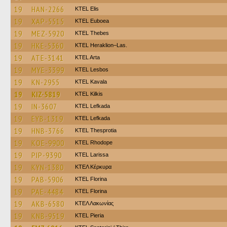
19
HAN-2266
KTEL Elis
19
XAP-5515
ΚΤΕL Euboea
19
MEZ-5920
KTEL Thebes
19
HKE-5360
KTEL Heraklion–Las.
19
ATE-3141
KTEL Arta
19
MYE-3399
KTEL Lesbos
19
KN-2955
KTEL Kavala
19
KIZ-5819
KTEL Kilkis
19
IN-3607
KTEL Lefkada
19
EYB-1319
KTEL Lefkada
19
HNB-3766
KTEL Thesprotia
19
KOE-9900
KTEL Rhodope
19
PIP-9390
KTEL Larissa
19
KYN-1380
ΚΤΕΛ Κέρκυρα
19
PAB-5906
KTEL Florina
19
PAE-4484
KTEL Florina
19
AKB-6580
ΚΤΕΛ Λακωνίας
19
KNB-9519
KTEL Pieria