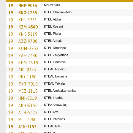
19
NHP-9033
Mouzenidis
19
XNO-2265
KTEL Chania–Reth.
19
XEE-8231
KΤΕL Αttika
19
KZM-4560
ΚΤΕL Kozani
19
KNK-5119
KTEL Pieria
19
AZZ-9700
KTEL Achaia
19
KOM-2732
KTEL Rhodope
19
ZAE-7440
KTEL Zakynthos
19
KPM-1919
KTEL Corinthia
19
AIP-9443
KTEAL Agrinio
19
INO-1180
KTEAL Ioannina
19
TKT-7919
KTEAL Trikala
19
MEZ-2119
KTEL Aitoloakarnanias
19
HMI-6219
KTEL Imathia
19
AKH-6150
ΚΤΕΛ Λακωνίας
19
ATH-9578
KTEL Arta
19
MIT-7960
ΚΤΕL Phthiotis
19
ATK-4157
KTEAL Arta