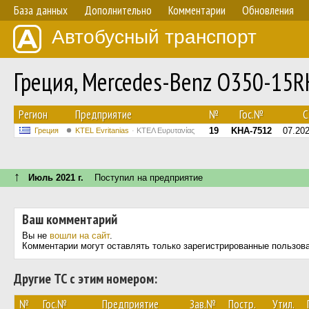
База данных
Дополнительно
Комментарии
Обновления
Автобусный транспорт
Греция, Mercedes-Benz O350-15
Регион
Предприятие
№
Гос.№
С.
19
KHA-7512
07.20
Греция
ΚΤΕL Evritanias
ΚΤΕΛ Ευρυτανίας
↑
Июль 2021 г.
Поступил на предприятие
Ваш комментарий
Вы не
вошли на сайт
.
Комментарии могут оставлять только зарегистрированные пользов
Другие ТС с этим номером:
№
Гос.№
Предприятие
Зав.№
Постр.
Утил.