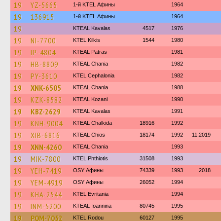
19
YZ-5665
1-й KTEL Афины
1964
19
136915
1-й KTEL Афины
1964
19
KTEAL Kavalas
4517
1976
19
NI-7700
KTEL Kilkis
1544
1980
19
IP-4804
KTEAL Patras
1981
19
HB-8809
KTEAL Chania
1982
19
PY-3610
KTEL Cephalonia
1982
19
XNK-6505
KTEAL Chania
1988
19
KZK-8582
KTEAL Kozani
1990
19
KBZ-2629
KTEAL Kavalas
1991
19
KNH-9004
KTEAL Chalkida
18916
1992
19
XIB-6816
KTEAL Chios
18174
1992
11.2019
19
XNN-4260
KTEAL Chania
1993
19
MIK-7800
ΚΤΕL Phthiotis
31508
1993
19
YEH-7419
OSY Афины
74339
1993
2018
19
YEM-4919
OSY Афины
26052
1994
19
KHA-2544
ΚΤΕL Evritania
1994
19
INM-5200
KTEAL Ioannina
80745
1995
19
POM-7052
ΚΤΕL Rodou
60127
1995