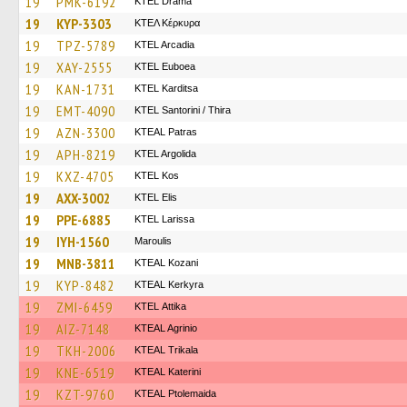
19
PMK-6192
KTEL Drama
19
KYP-3303
ΚΤΕΛ Κέρκυρα
19
TPZ-5789
KTEL Arcadia
19
XAY-2555
ΚΤΕL Euboea
19
KAN-1731
ΚΤΕL Karditsa
19
EMT-4090
KTEL Santorini / Thira
19
AZN-3300
KTEAL Patras
19
APH-8219
KTEL Argolida
19
KXZ-4705
KTEL Kos
19
AXX-3002
KTEL Elis
19
PPE-6885
KTEL Larissa
19
IYH-1560
Maroulis
19
MNB-3811
KTEAL Kozani
19
KYP-8482
KTEAL Kerkyra
19
ZMI-6459
KΤΕL Αttika
19
AIZ-7148
KTEAL Agrinio
19
TKH-2006
KTEAL Trikala
19
KNE-6519
KTEAL Katerini
19
KZT-9760
KTEAL Ptolemaida