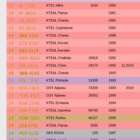
19
NI-7700
KTEL Kilkis
1544
1980
19
IP-4804
KTEAL Patras
1981
19
HB-8809
KTEAL Chania
1982
19
PY-3610
KTEL Cephalonia
1982
19
XNK-6505
KTEAL Chania
1988
19
KZK-8582
KTEAL Kozani
1990
19
KBZ-2629
KTEAL Kavalas
1991
19
KNH-9004
KTEAL Chalkida
18916
1992
19
XIB-6816
KTEAL Chios
18174
1992
11.2019
19
XNN-4260
KTEAL Chania
1993
19
MIK-7800
ΚΤΕL Phthiotis
31508
1993
19
YEH-7419
OSY Афины
74339
1993
2018
19
YEM-4919
OSY Афины
26052
1994
19
KHA-2544
ΚΤΕL Evritania
1994
19
INM-5200
KTEAL Ioannina
80745
1995
19
POM-7052
ΚΤΕL Rodou
60127
1995
19
AZA-3742
KTEAL Patras
3285
1996
19
POT-3120
DES RODA
109
1997