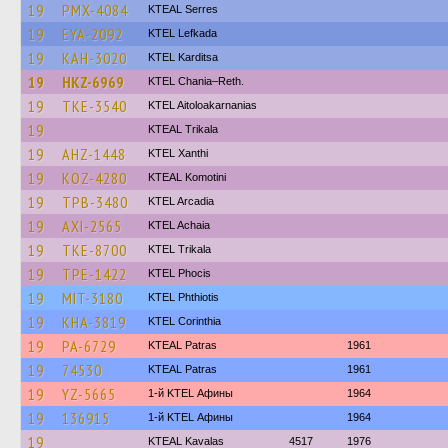
19
PMX-4084
KTEAL Serres
19
EYA-2092
KTEL Lefkada
19
KAH-3020
ΚΤΕL Karditsa
19
HKZ-6969
KTEL Chania–Reth.
19
TKE-3540
KTEL Aitoloakarnanias
19
KTEAL Trikala
19
AHZ-1448
KTEL Xanthi
19
KOZ-4280
KTEAL Komotini
19
TPB-3480
KTEL Arcadia
19
AXI-2565
KTEL Achaia
19
TKE-8700
ΚΤΕL Τrikala
19
TPE-1422
ΚΤΕL Phocis
19
MIT-3180
ΚΤΕL Phthiotis
19
KHA-3819
KTEL Corinthia
19
PA-6729
KTEAL Patras
1961
19
74530
KTEAL Patras
1961
19
YZ-5665
1-й KTEL Афины
1964
19
136915
1-й KTEL Афины
1964
19
KTEAL Kavalas
4517
1976