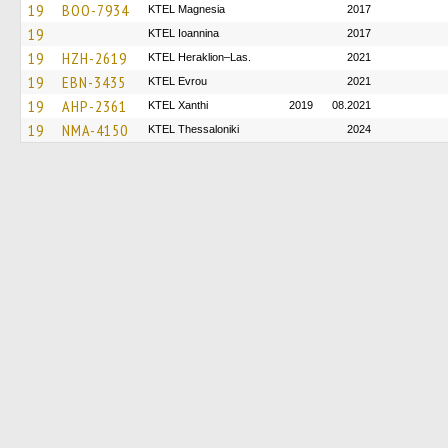
19
BOO-7934
ΚΤΕL Magnesia
2017
19
KTEL Ioannina
2017
19
HZH-2619
KTEL Heraklion–Las.
2021
19
EBN-3435
KTEL Evrou
2021
19
AHP-2361
KTEL Xanthi
2019
08.2021
19
NMA-4150
KTEL Thessaloniki
2024