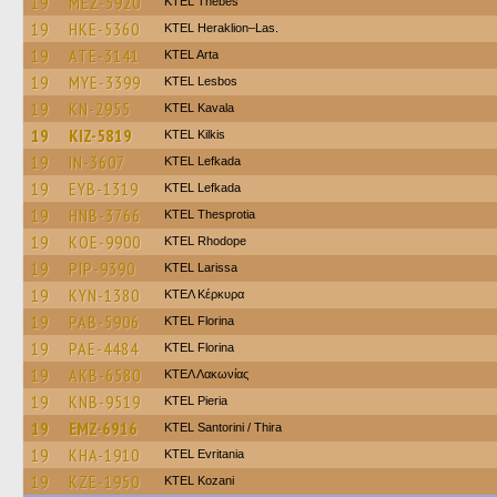
19
MEZ-5920
KTEL Thebes
19
HKE-5360
KTEL Heraklion–Las.
19
ATE-3141
KTEL Arta
19
MYE-3399
KTEL Lesbos
19
KN-2955
KTEL Kavala
19
KIZ-5819
KTEL Kilkis
19
IN-3607
KTEL Lefkada
19
EYB-1319
KTEL Lefkada
19
HNB-3766
KTEL Thesprotia
19
KOE-9900
KTEL Rhodope
19
PIP-9390
KTEL Larissa
19
KYN-1380
ΚΤΕΛ Κέρκυρα
19
PAB-5906
KTEL Florina
19
PAE-4484
KTEL Florina
19
AKB-6580
ΚΤΕΛ Λακωνίας
19
KNB-9519
KTEL Pieria
19
EMZ-6916
KTEL Santorini / Thira
19
KHA-1910
ΚΤΕL Evritania
19
KZE-1950
ΚΤΕL Kozani