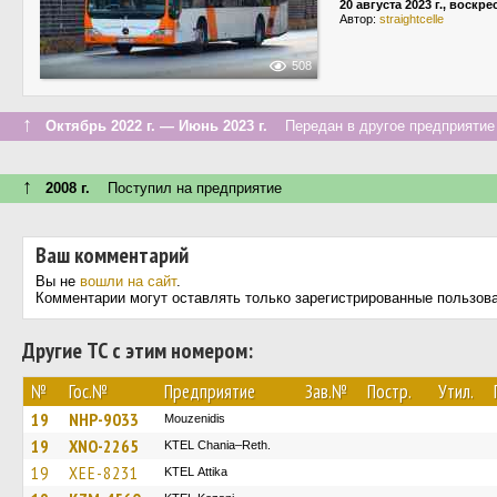
20 августа 2023 г., воскр
Автор:
straightcelle
508
↑
Октябрь 2022 г. — Июнь 2023 г.
Передан в другое предприятие 
↑
2008 г.
Поступил на предприятие
Ваш комментарий
Вы не
вошли на сайт
.
Комментарии могут оставлять только зарегистрированные пользов
Другие ТС с этим номером:
№
Гос.№
Предприятие
Зав.№
Постр.
Утил.
19
NHP-9033
Mouzenidis
19
XNO-2265
KTEL Chania–Reth.
19
XEE-8231
KΤΕL Αttika