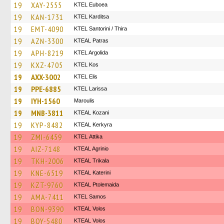
19
XAY-2555
ΚΤΕL Euboea
19
KAN-1731
ΚΤΕL Karditsa
19
EMT-4090
KTEL Santorini / Thira
19
AZN-3300
KTEAL Patras
19
APH-8219
KTEL Argolida
19
KXZ-4705
KTEL Kos
19
AXX-3002
KTEL Elis
19
PPE-6885
KTEL Larissa
19
IYH-1560
Maroulis
19
MNB-3811
KTEAL Kozani
19
KYP-8482
KTEAL Kerkyra
19
ZMI-6459
KΤΕL Αttika
19
AIZ-7148
KTEAL Agrinio
19
TKH-2006
KTEAL Trikala
19
KNE-6519
KTEAL Katerini
19
KZT-9760
KTEAL Ptolemaida
19
AMA-7411
KTEL Samos
19
BON-9390
KTEAL Volos
19
BOY-5480
KTEAL Volos