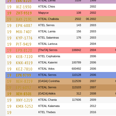
19
EBK-8105
KTEAL Lamia
3109
1999
19
XIZ-1930
KTEAL Chios
2002
19
ZHT-9519
Маруси
108
2002
19
XAY-2191
KTEAL Chalkida
2502
06.2002
19
EPK-6887
KTEL Serres
143
2003
19
MIX-7407
KTEAL Lamia
156
2003
19
KYP-1776
KTEL Salaminas
176
2003
19
PIT-9419
KTEAL Larissa
2004
19
EPX-8120
[TheTA] Serres
106842
2004
19
KEB-7220
KTEL Cephalonia
2006
19
KNX-4519
KTEAL Katerini
100789
2006
19
KEZ-7810
KTEAL Volos
600492
2006
19
EPX-9799
KTEAL Serres
110128
2006
19
XEH-8219
[OASA] Corinthia
112539
2007
19
EPI-6032
KTEAL Serres
113103
2007
19
XEH-8301
[ΟΑΣΑ] Αttikis
312
2008
19
XNY-1219
KTEAL Chania
117606
2009
19
KMX-5252
KTEAL Kalamata
2012
19
KTEL Thebes
2016