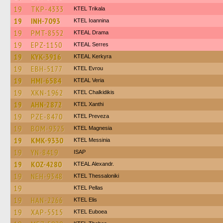
19
TKP-4333
ΚΤΕL Τrikala
19
INH-7093
KTEL Ioannina
19
PMT-8552
KTEAL Drama
19
EPZ-1150
KTEAL Serres
19
KYK-3916
KTEAL Kerkyra
19
EBH-5177
KTEL Evrou
19
HMI-6584
KTEAL Veria
19
XKN-1962
ΚΤΕL Chalkidikis
19
AHN-2872
KTEL Xanthi
19
PZE-8470
KTEL Preveza
19
BOM-9325
ΚΤΕL Magnesia
19
KMK-9330
KTEL Messinia
19
YN-8419
ISAP
19
KOZ-4280
KTEAL Alexandr.
19
NEH-9348
KTEL Thessaloniki
19
KTEL Pellas
19
HAN-2266
KTEL Elis
19
XAP-5515
ΚΤΕL Euboea