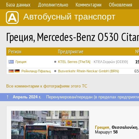
База данных
Дополнительно
Комментарии
Обновления
Автобусный транспорт
Греция, Mercedes-Benz O530 Citar
Регион
Предприятие
1
Греция
KTEL Serres [TheTA]
ΚΤΕΛ Σερρών [ΟΣΕΘ]
65
Рейнланд-Пфальц
Busverkehr Rhein-Neckar GmbH (BRN)
Все комментарии к фотографиям этого ТС
↑
Апрель 2024 г.
Перенумерован/передан (в пределах предприяти
Греция
,
Θεσσαλονίκη
Маршрут
58