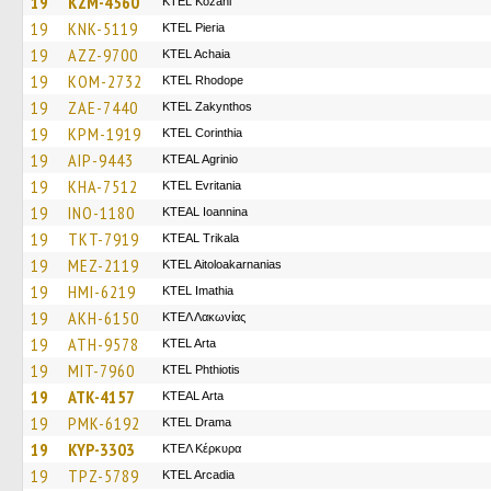
19
KZM-4560
ΚΤΕL Kozani
19
KNK-5119
KTEL Pieria
19
AZZ-9700
KTEL Achaia
19
KOM-2732
KTEL Rhodope
19
ZAE-7440
KTEL Zakynthos
19
KPM-1919
KTEL Corinthia
19
AIP-9443
KTEAL Agrinio
19
KHA-7512
ΚΤΕL Evritania
19
INO-1180
KTEAL Ioannina
19
TKT-7919
KTEAL Trikala
19
MEZ-2119
KTEL Aitoloakarnanias
19
HMI-6219
KTEL Imathia
19
AKH-6150
ΚΤΕΛ Λακωνίας
19
ATH-9578
KTEL Arta
19
MIT-7960
ΚΤΕL Phthiotis
19
ATK-4157
KTEAL Arta
19
PMK-6192
KTEL Drama
19
KYP-3303
ΚΤΕΛ Κέρκυρα
19
TPZ-5789
KTEL Arcadia