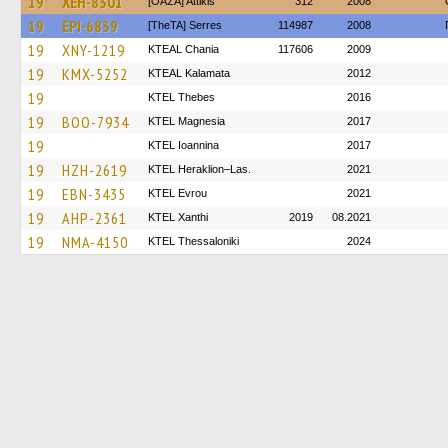
19
XEH-8301
[ΟΑΣΑ] Αttikis
312
2008
19
EPI-6839
[TheTA] Serres
114987
2008
19
XNY-1219
KTEAL Chania
117606
2009
19
KMX-5252
KTEAL Kalamata
2012
19
KTEL Thebes
2016
19
BOO-7934
ΚΤΕL Magnesia
2017
19
KTEL Ioannina
2017
19
HZH-2619
KTEL Heraklion–Las.
2021
19
EBN-3435
KTEL Evrou
2021
19
AHP-2361
KTEL Xanthi
2019
08.2021
19
NMA-4150
KTEL Thessaloniki
2024