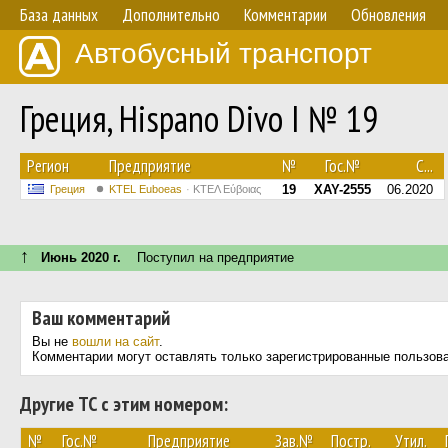
База данных
Дополнительно
Комментарии
Обновления
Автобусный транспорт
Греция, Hispano Divo I № 19
Регион
Предприятие
№
Гос.№
С...
19
XAY-2555
06.2020
Греция
ΚΤΕL Euboeas
ΚΤΕΛ Εύβοιας
↑
Июнь 2020 г.
Поступил на предприятие
Ваш комментарий
Вы не
вошли на сайт
.
Комментарии могут оставлять только зарегистрированные пользов
Другие ТС с этим номером:
№
Гос.№
Предприятие
Зав.№
Постр.
Утил.