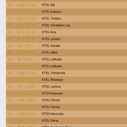
19
HAN-2266
KTEL Elis
19
XAP-5515
ΚΤΕL Euboea
19
MEZ-5920
KTEL Thebes
19
HKE-5360
KTEL Heraklion–Las.
19
ATE-3141
KTEL Arta
19
MYE-3399
KTEL Lesbos
19
KN-2955
KTEL Kavala
19
KIZ-5819
KTEL Kilkis
19
IN-3607
KTEL Lefkada
19
EYB-1319
KTEL Lefkada
19
HNB-3766
KTEL Thesprotia
19
KOE-9900
KTEL Rhodope
19
PIP-9390
KTEL Larissa
19
KYN-1380
ΚΤΕΛ Κέρκυρα
19
PAB-5906
KTEL Florina
19
PAE-4484
KTEL Florina
19
AKB-6580
ΚΤΕΛ Λακωνίας
19
KNB-9519
KTEL Pieria