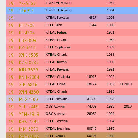
19
YZ-5665
1-й KTEL Афины
1964
19
136915
1-й KTEL Афины
1964
19
KTEAL Kavalas
4517
1976
19
NI-7700
KTEL Kilkis
1544
1980
19
IP-4804
KTEAL Patras
1981
19
HB-8809
KTEAL Chania
1982
19
PY-3610
KTEL Cephalonia
1982
19
XNK-6505
KTEAL Chania
1988
19
KZK-8582
KTEAL Kozani
1990
19
KBZ-2629
KTEAL Kavalas
1991
19
KNH-9004
KTEAL Chalkida
18916
1992
19
XIB-6816
KTEAL Chios
18174
1992
11.2019
19
XNN-4260
KTEAL Chania
1993
19
MIK-7800
ΚΤΕL Phthiotis
31508
1993
19
YEH-7419
OSY Афины
74339
1993
2018
19
YEM-4919
OSY Афины
26052
1994
19
KHA-2544
ΚΤΕL Evritania
1994
19
INM-5200
KTEAL Ioannina
80745
1995
19
POM-7052
ΚΤΕL Rodou
60127
1995