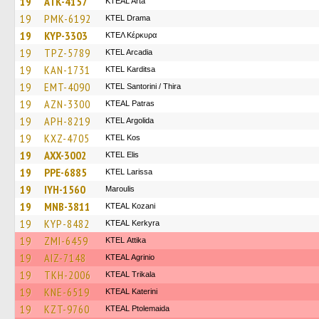
19
ATK-4157
KTEAL Arta
19
PMK-6192
KTEL Drama
19
KYP-3303
ΚΤΕΛ Κέρκυρα
19
TPZ-5789
KTEL Arcadia
19
KAN-1731
ΚΤΕL Karditsa
19
EMT-4090
KTEL Santorini / Thira
19
AZN-3300
KTEAL Patras
19
APH-8219
KTEL Argolida
19
KXZ-4705
KTEL Kos
19
AXX-3002
KTEL Elis
19
PPE-6885
KTEL Larissa
19
IYH-1560
Maroulis
19
MNB-3811
KTEAL Kozani
19
KYP-8482
KTEAL Kerkyra
19
ZMI-6459
KΤΕL Αttika
19
AIZ-7148
KTEAL Agrinio
19
TKH-2006
KTEAL Trikala
19
KNE-6519
KTEAL Katerini
19
KZT-9760
KTEAL Ptolemaida