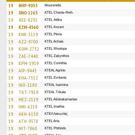
19
NHP-9033
Mouzenidis
19
XNO-2265
KTEL Chania–Reth.
19
XEE-8231
KΤΕL Αttika
19
KZM-4560
ΚΤΕL Kozani
19
KNK-5119
KTEL Pieria
19
AZZ-9700
KTEL Achaia
19
KOM-2732
KTEL Rhodope
19
ZAE-7440
KTEL Zakynthos
19
KPM-1919
KTEL Corinthia
19
AIP-9443
KTEAL Agrinio
19
KHA-7512
ΚΤΕL Evritania
19
INO-1180
KTEAL Ioannina
19
TKT-7919
KTEAL Trikala
19
MEZ-2119
KTEL Aitoloakarnanias
19
HMI-6219
KTEL Imathia
19
AKH-6150
ΚΤΕΛ Λακωνίας
19
ATH-9578
KTEL Arta
19
MIT-7960
ΚΤΕL Phthiotis