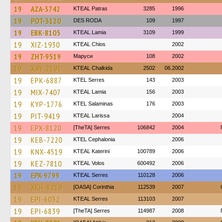
19
AZA-3742
KTEAL Patras
3285
1996
19
POT-3120
DES RODA
109
1997
19
EBK-8105
KTEAL Lamia
3109
1999
19
XIZ-1930
KTEAL Chios
2002
19
ZHT-9519
Маруси
108
2002
19
XAY-2191
KTEAL Chalkida
2502
06.2002
19
EPK-6887
KTEL Serres
143
2003
19
MIX-7407
KTEAL Lamia
156
2003
19
KYP-1776
KTEL Salaminas
176
2003
19
PIT-9419
KTEAL Larissa
2004
19
EPX-8120
[TheTA] Serres
106842
2004
19
KEB-7220
KTEL Cephalonia
2006
19
KNX-4519
KTEAL Katerini
100789
2006
19
KEZ-7810
KTEAL Volos
600492
2006
19
EPX-9799
KTEAL Serres
110128
2006
19
XEH-8219
[OASA] Corinthia
112539
2007
19
EPI-6032
KTEAL Serres
113103
2007
19
EPI-6839
[TheTA] Serres
114987
2008