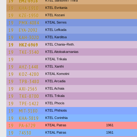
19
EMZ-6916
KTEL Santorini / Thira
19
KHA-1910
ΚΤΕL Evritania
19
KZE-1950
ΚΤΕL Kozani
19
PMX-4084
KTEAL Serres
19
EYA-2092
KTEL Lefkada
19
KAH-3020
ΚΤΕL Karditsa
19
HKZ-6969
KTEL Chania–Reth.
19
TKE-3540
KTEL Aitoloakarnanias
19
KTEAL Trikala
19
AHZ-1448
KTEL Xanthi
19
KOZ-4280
KTEAL Komotini
19
TPB-3480
KTEL Arcadia
19
AXI-2565
KTEL Achaia
19
TKE-8700
ΚΤΕL Τrikala
19
TPE-1422
ΚΤΕL Phocis
19
MIT-3180
ΚΤΕL Phthiotis
19
KHA-3819
KTEL Corinthia
19
PA-6729
KTEAL Patras
1961
19
74530
KTEAL Patras
1961