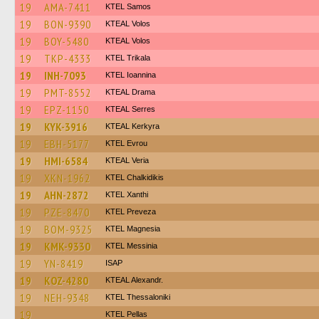
19
AMA-7411
KTEL Samos
19
BON-9390
KTEAL Volos
19
BOY-5480
KTEAL Volos
19
TKP-4333
ΚΤΕL Τrikala
19
INH-7093
KTEL Ioannina
19
PMT-8552
KTEAL Drama
19
EPZ-1150
KTEAL Serres
19
KYK-3916
KTEAL Kerkyra
19
EBH-5177
KTEL Evrou
19
HMI-6584
KTEAL Veria
19
XKN-1962
ΚΤΕL Chalkidikis
19
AHN-2872
KTEL Xanthi
19
PZE-8470
KTEL Preveza
19
BOM-9325
ΚΤΕL Magnesia
19
KMK-9330
KTEL Messinia
19
YN-8419
ISAP
19
KOZ-4280
KTEAL Alexandr.
19
NEH-9348
KTEL Thessaloniki
19
KTEL Pellas