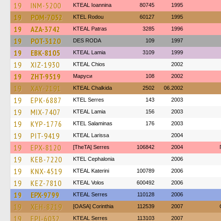
19
INM-5200
KTEAL Ioannina
80745
1995
19
POM-7052
ΚΤΕL Rodou
60127
1995
19
AZA-3742
KTEAL Patras
3285
1996
19
POT-3120
DES RODA
109
1997
19
EBK-8105
KTEAL Lamia
3109
1999
19
XIZ-1930
KTEAL Chios
2002
19
ZHT-9519
Маруси
108
2002
19
XAY-2191
KTEAL Chalkida
2502
06.2002
19
EPK-6887
KTEL Serres
143
2003
19
MIX-7407
KTEAL Lamia
156
2003
19
KYP-1776
KTEL Salaminas
176
2003
19
PIT-9419
KTEAL Larissa
2004
19
EPX-8120
[TheTA] Serres
106842
2004
19
KEB-7220
KTEL Cephalonia
2006
19
KNX-4519
KTEAL Katerini
100789
2006
19
KEZ-7810
KTEAL Volos
600492
2006
19
EPX-9799
KTEAL Serres
110128
2006
19
XEH-8219
[OASA] Corinthia
112539
2007
19
EPI-6032
KTEAL Serres
113103
2007