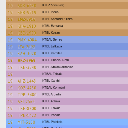
19
AKB-6580
ΚΤΕΛ Λακωνίας
19
KNB-9519
KTEL Pieria
19
EMZ-6916
KTEL Santorini / Thira
19
KHA-1910
ΚΤΕL Evritania
19
KZE-1950
ΚΤΕL Kozani
19
PMX-4084
KTEAL Serres
19
EYA-2092
KTEL Lefkada
19
KAH-3020
ΚΤΕL Karditsa
19
HKZ-6969
KTEL Chania–Reth.
19
TKE-3540
KTEL Aitoloakarnanias
19
KTEAL Trikala
19
AHZ-1448
KTEL Xanthi
19
KOZ-4280
KTEAL Komotini
19
TPB-3480
KTEL Arcadia
19
AXI-2565
KTEL Achaia
19
TKE-8700
ΚΤΕL Τrikala
19
TPE-1422
ΚΤΕL Phocis
19
MIT-3180
ΚΤΕL Phthiotis