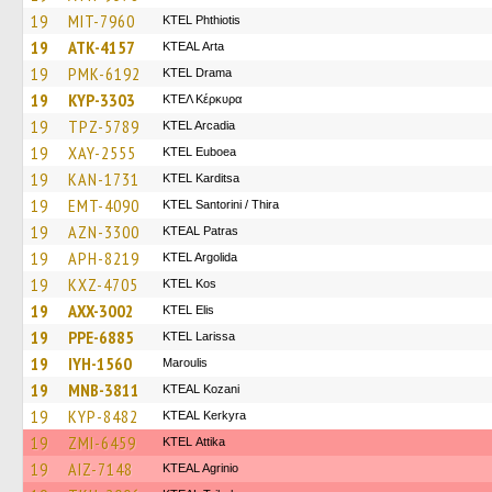
19
MIT-7960
ΚΤΕL Phthiotis
19
ATK-4157
KTEAL Arta
19
PMK-6192
KTEL Drama
19
KYP-3303
ΚΤΕΛ Κέρκυρα
19
TPZ-5789
KTEL Arcadia
19
XAY-2555
ΚΤΕL Euboea
19
KAN-1731
ΚΤΕL Karditsa
19
EMT-4090
KTEL Santorini / Thira
19
AZN-3300
KTEAL Patras
19
APH-8219
KTEL Argolida
19
KXZ-4705
KTEL Kos
19
AXX-3002
KTEL Elis
19
PPE-6885
KTEL Larissa
19
IYH-1560
Maroulis
19
MNB-3811
KTEAL Kozani
19
KYP-8482
KTEAL Kerkyra
19
ZMI-6459
KΤΕL Αttika
19
AIZ-7148
KTEAL Agrinio