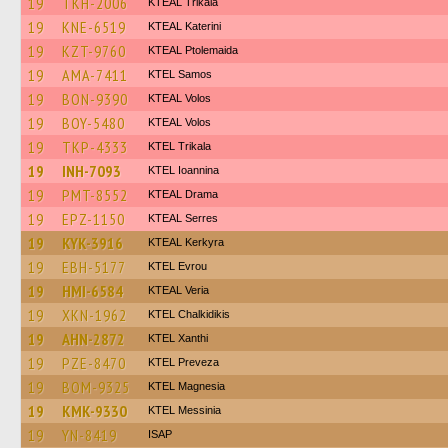
19
TKH-2006
KTEAL Trikala
19
KNE-6519
KTEAL Katerini
19
KZT-9760
KTEAL Ptolemaida
19
AMA-7411
KTEL Samos
19
BON-9390
KTEAL Volos
19
BOY-5480
KTEAL Volos
19
TKP-4333
ΚΤΕL Τrikala
19
INH-7093
KTEL Ioannina
19
PMT-8552
KTEAL Drama
19
EPZ-1150
KTEAL Serres
19
KYK-3916
KTEAL Kerkyra
19
EBH-5177
KTEL Evrou
19
HMI-6584
KTEAL Veria
19
XKN-1962
ΚΤΕL Chalkidikis
19
AHN-2872
KTEL Xanthi
19
PZE-8470
KTEL Preveza
19
BOM-9325
ΚΤΕL Magnesia
19
KMK-9330
KTEL Messinia
19
YN-8419
ISAP