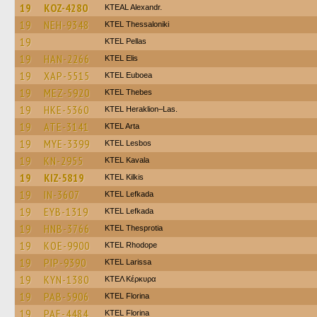
19
KOZ-4280
KTEAL Alexandr.
19
NEH-9348
KTEL Thessaloniki
19
KTEL Pellas
19
HAN-2266
KTEL Elis
19
XAP-5515
ΚΤΕL Euboea
19
MEZ-5920
KTEL Thebes
19
HKE-5360
KTEL Heraklion–Las.
19
ATE-3141
KTEL Arta
19
MYE-3399
KTEL Lesbos
19
KN-2955
KTEL Kavala
19
KIZ-5819
KTEL Kilkis
19
IN-3607
KTEL Lefkada
19
EYB-1319
KTEL Lefkada
19
HNB-3766
KTEL Thesprotia
19
KOE-9900
KTEL Rhodope
19
PIP-9390
KTEL Larissa
19
KYN-1380
ΚΤΕΛ Κέρκυρα
19
PAB-5906
KTEL Florina
19
PAE-4484
KTEL Florina