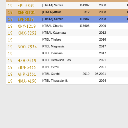
19
EPI-6839
[TheTA] Serres
114987
2008
19
XEH-8301
[ΟΑΣΑ] Αttikis
312
2008
19
EPI-6839
[TheTA] Serres
114987
2008
19
XNY-1219
KTEAL Chania
117606
2009
19
KMX-5252
KTEAL Kalamata
2012
19
KTEL Thebes
2016
19
BOO-7934
ΚΤΕL Magnesia
2017
19
KTEL Ioannina
2017
19
HZH-2619
KTEL Heraklion–Las.
2021
19
EBN-3435
KTEL Evrou
2021
19
AHP-2361
KTEL Xanthi
2019
08.2021
19
NMA-4150
KTEL Thessaloniki
2024