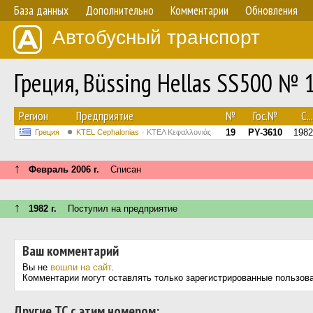
База данных
Дополнительно
Комментарии
Обновления
Автобусный транспорт
Греция, Büssing Hellas SS500 № 
Регион
Предприятие
№
Гос.№
С...
19
PY-3610
1982
Греция
KTEL Cephalonias
ΚΤΕΛ Κεφαλλονιάς
↑
Февраль 2006 г.
Списан
↑
1982 г.
Поступил на предприятие
Ваш комментарий
Вы не
вошли на сайт
.
Комментарии могут оставлять только зарегистрированные пользов
Другие ТС с этим номером: