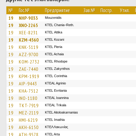
№
Гос.№
Предприятие
Зав.№
Постр.
Утил.
19
NHP-9033
Mouzenidis
19
XNO-2265
KTEL Chania–Reth.
19
XEE-8231
KΤΕL Αttika
19
KZM-4560
ΚΤΕL Kozani
19
KNK-5119
KTEL Pieria
19
AZZ-9700
KTEL Achaia
19
KOM-2732
KTEL Rhodope
19
ZAE-7440
KTEL Zakynthos
19
KPM-1919
KTEL Corinthia
19
AIP-9443
KTEAL Agrinio
19
KHA-7512
ΚΤΕL Evritania
19
INO-1180
KTEAL Ioannina
19
TKT-7919
KTEAL Trikala
19
MEZ-2119
KTEL Aitoloakarnanias
19
HMI-6219
KTEL Imathia
19
AKH-6150
ΚΤΕΛ Λακωνίας
19
ATH-9578
KTEL Arta