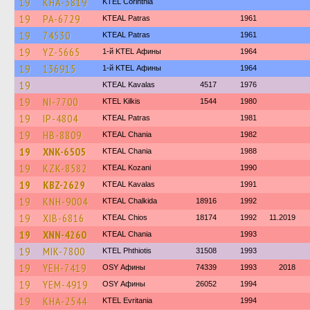
19
KHA-3819
KTEL Corinthia
19
PA-6729
KTEAL Patras
1961
19
74530
KTEAL Patras
1961
19
YZ-5665
1-й KTEL Афины
1964
19
136915
1-й KTEL Афины
1964
19
KTEAL Kavalas
4517
1976
19
NI-7700
KTEL Kilkis
1544
1980
19
IP-4804
KTEAL Patras
1981
19
HB-8809
KTEAL Chania
1982
19
XNK-6505
KTEAL Chania
1988
19
KZK-8582
KTEAL Kozani
1990
19
KBZ-2629
KTEAL Kavalas
1991
19
KNH-9004
KTEAL Chalkida
18916
1992
19
XIB-6816
KTEAL Chios
18174
1992
11.2019
19
XNN-4260
KTEAL Chania
1993
19
MIK-7800
ΚΤΕL Phthiotis
31508
1993
19
YEH-7419
OSY Афины
74339
1993
2018
19
YEM-4919
OSY Афины
26052
1994
19
KHA-2544
ΚΤΕL Evritania
1994