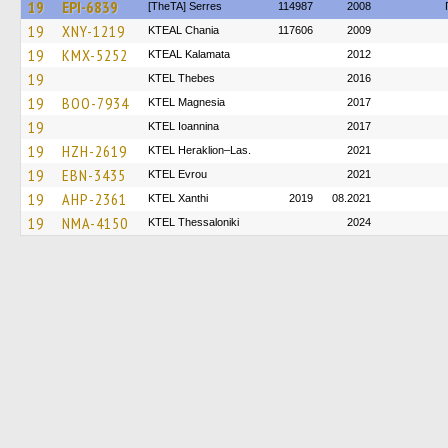
19
EPI-6839
[TheTA] Serres
114987
2008
19
XNY-1219
KTEAL Chania
117606
2009
19
KMX-5252
KTEAL Kalamata
2012
19
KTEL Thebes
2016
19
BOO-7934
ΚΤΕL Magnesia
2017
19
KTEL Ioannina
2017
19
HZH-2619
KTEL Heraklion–Las.
2021
19
EBN-3435
KTEL Evrou
2021
19
AHP-2361
KTEL Xanthi
2019
08.2021
19
NMA-4150
KTEL Thessaloniki
2024