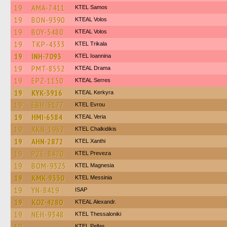
19
AMA-7411
KTEL Samos
19
BON-9390
KTEAL Volos
19
BOY-5480
KTEAL Volos
19
TKP-4333
ΚΤΕL Τrikala
19
INH-7093
KTEL Ioannina
19
PMT-8552
KTEAL Drama
19
EPZ-1150
KTEAL Serres
19
KYK-3916
KTEAL Kerkyra
19
EBH-5177
KTEL Evrou
19
HMI-6584
KTEAL Veria
19
XKN-1962
ΚΤΕL Chalkidikis
19
AHN-2872
KTEL Xanthi
19
PZE-8470
KTEL Preveza
19
BOM-9325
ΚΤΕL Magnesia
19
KMK-9330
KTEL Messinia
19
YN-8419
ISAP
19
KOZ-4280
KTEAL Alexandr.
19
NEH-9348
KTEL Thessaloniki
19
KTEL Pellas