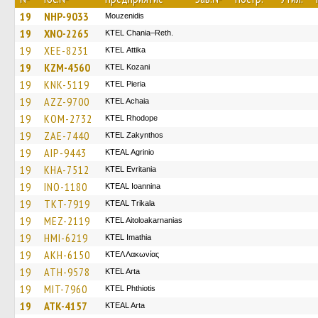
19
NHP-9033
Mouzenidis
19
XNO-2265
KTEL Chania–Reth.
19
XEE-8231
KΤΕL Αttika
19
KZM-4560
ΚΤΕL Kozani
19
KNK-5119
KTEL Pieria
19
AZZ-9700
KTEL Achaia
19
KOM-2732
KTEL Rhodope
19
ZAE-7440
KTEL Zakynthos
19
AIP-9443
KTEAL Agrinio
19
KHA-7512
ΚΤΕL Evritania
19
INO-1180
KTEAL Ioannina
19
TKT-7919
KTEAL Trikala
19
MEZ-2119
KTEL Aitoloakarnanias
19
HMI-6219
KTEL Imathia
19
AKH-6150
ΚΤΕΛ Λακωνίας
19
ATH-9578
KTEL Arta
19
MIT-7960
ΚΤΕL Phthiotis
19
ATK-4157
KTEAL Arta