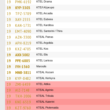
19
PMK-6192
KTEL Drama
19
KYP-3303
ΚΤΕΛ Κέρκυρα
19
TPZ-5789
KTEL Arcadia
19
XAY-2555
ΚΤΕL Euboea
19
KAN-1731
ΚΤΕL Karditsa
19
EMT-4090
KTEL Santorini / Thira
19
AZN-3300
KTEAL Patras
19
APH-8219
KTEL Argolida
19
KXZ-4705
KTEL Kos
19
AXX-3002
KTEL Elis
19
PPE-6885
KTEL Larissa
19
IYH-1560
Maroulis
19
MNB-3811
KTEAL Kozani
19
KYP-8482
KTEAL Kerkyra
19
ZMI-6459
KΤΕL Αttika
19
AIZ-7148
KTEAL Agrinio
19
TKH-2006
KTEAL Trikala
19
KNE-6519
KTEAL Katerini
19
KZT-9760
KTEAL Ptolemaida