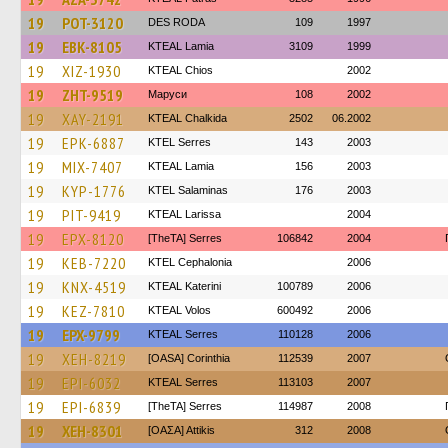
19
POT-3120
DES RODA
109
1997
19
EBK-8105
KTEAL Lamia
3109
1999
19
XIZ-1930
KTEAL Chios
2002
19
ZHT-9519
Маруси
108
2002
19
XAY-2191
KTEAL Chalkida
2502
06.2002
19
EPK-6887
KTEL Serres
143
2003
19
MIX-7407
KTEAL Lamia
156
2003
19
KYP-1776
KTEL Salaminas
176
2003
19
PIT-9419
KTEAL Larissa
2004
19
EPX-8120
[TheTA] Serres
106842
2004
19
KEB-7220
KTEL Cephalonia
2006
19
KNX-4519
KTEAL Katerini
100789
2006
19
KEZ-7810
KTEAL Volos
600492
2006
19
EPX-9799
KTEAL Serres
110128
2006
19
XEH-8219
[OASA] Corinthia
112539
2007
19
EPI-6032
KTEAL Serres
113103
2007
19
EPI-6839
[TheTA] Serres
114987
2008
19
XEH-8301
[ΟΑΣΑ] Αttikis
312
2008