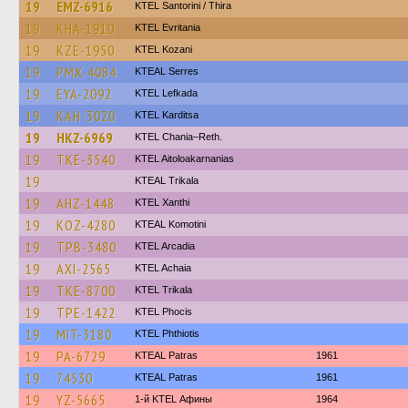
19
EMZ-6916
KTEL Santorini / Thira
19
KHA-1910
ΚΤΕL Evritania
19
KZE-1950
ΚΤΕL Kozani
19
PMX-4084
KTEAL Serres
19
EYA-2092
KTEL Lefkada
19
KAH-3020
ΚΤΕL Karditsa
19
HKZ-6969
KTEL Chania–Reth.
19
TKE-3540
KTEL Aitoloakarnanias
19
KTEAL Trikala
19
AHZ-1448
KTEL Xanthi
19
KOZ-4280
KTEAL Komotini
19
TPB-3480
KTEL Arcadia
19
AXI-2565
KTEL Achaia
19
TKE-8700
ΚΤΕL Τrikala
19
TPE-1422
ΚΤΕL Phocis
19
MIT-3180
ΚΤΕL Phthiotis
19
PA-6729
KTEAL Patras
1961
19
74530
KTEAL Patras
1961
19
YZ-5665
1-й KTEL Афины
1964