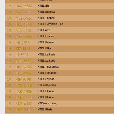
19
HAN-2266
KTEL Elis
19
XAP-5515
ΚΤΕL Euboea
19
MEZ-5920
KTEL Thebes
19
HKE-5360
KTEL Heraklion–Las.
19
ATE-3141
KTEL Arta
19
MYE-3399
KTEL Lesbos
19
KN-2955
KTEL Kavala
19
KIZ-5819
KTEL Kilkis
19
IN-3607
KTEL Lefkada
19
EYB-1319
KTEL Lefkada
19
HNB-3766
KTEL Thesprotia
19
KOE-9900
KTEL Rhodope
19
PIP-9390
KTEL Larissa
19
KYN-1380
ΚΤΕΛ Κέρκυρα
19
PAB-5906
KTEL Florina
19
PAE-4484
KTEL Florina
19
AKB-6580
ΚΤΕΛ Λακωνίας
19
KNB-9519
KTEL Pieria