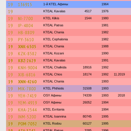
19
136915
1-й KTEL Афины
1964
19
KTEAL Kavalas
4517
1976
19
NI-7700
KTEL Kilkis
1544
1980
19
IP-4804
KTEAL Patras
1981
19
HB-8809
KTEAL Chania
1982
19
PY-3610
KTEL Cephalonia
1982
19
XNK-6505
KTEAL Chania
1988
19
KZK-8582
KTEAL Kozani
1990
19
KBZ-2629
KTEAL Kavalas
1991
19
KNH-9004
KTEAL Chalkida
18916
1992
19
XIB-6816
KTEAL Chios
18174
1992
11.2019
19
XNN-4260
KTEAL Chania
1993
19
MIK-7800
ΚΤΕL Phthiotis
31508
1993
19
YEH-7419
OSY Афины
74339
1993
2018
19
YEM-4919
OSY Афины
26052
1994
19
KHA-2544
ΚΤΕL Evritania
1994
19
INM-5200
KTEAL Ioannina
80745
1995
19
POM-7052
ΚΤΕL Rodou
60127
1995
19
AZA-3742
KTEAL Patras
3285
1996