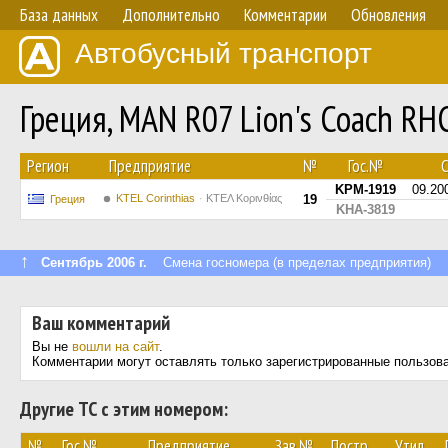
База данных
Дополнительно
Комментарии
Обновления
Автобусный транспорт
Греция, MAN R07 Lion's Coach RH
Регион
Предприятие
№
Гос.№
С
KPM-1919
09.20
KTEL Corinthias
ΚΤΕΛ Κορινθίας
19
Греция
KHA-3819
↑
Сентябрь 2006 г.
Смена госномера (в пределах предприятия)
Ваш комментарий
Вы не
вошли на сайт
.
Комментарии могут оставлять только зарегистрированные пользов
Другие ТС с этим номером:
№
Гос.№
Предприятие
Зав.№
Постр.
Утил.