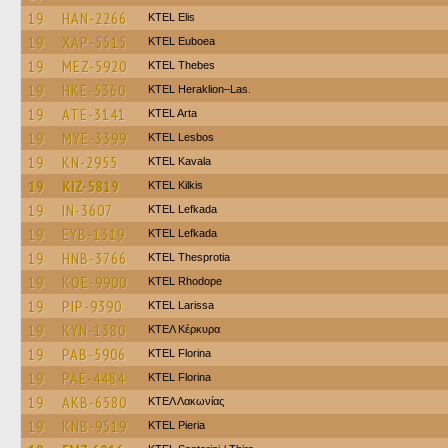
19
HAN-2266
KTEL Elis
19
XAP-5515
ΚΤΕL Euboea
19
MEZ-5920
KTEL Thebes
19
HKE-5360
KTEL Heraklion–Las.
19
ATE-3141
KTEL Arta
19
MYE-3399
KTEL Lesbos
19
KN-2955
KTEL Kavala
19
KIZ-5819
KTEL Kilkis
19
IN-3607
KTEL Lefkada
19
EYB-1319
KTEL Lefkada
19
HNB-3766
KTEL Thesprotia
19
KOE-9900
KTEL Rhodope
19
PIP-9390
KTEL Larissa
19
KYN-1380
ΚΤΕΛ Κέρκυρα
19
PAB-5906
KTEL Florina
19
PAE-4484
KTEL Florina
19
AKB-6580
ΚΤΕΛ Λακωνίας
19
KNB-9519
KTEL Pieria