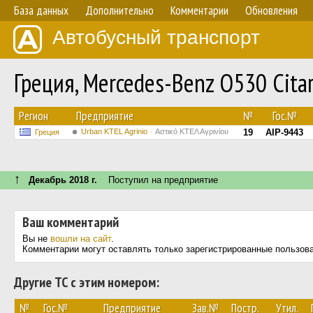
База данных
Дополнительно
Комментарии
Обновления
Автобусный транспорт
Греция, Mercedes-Benz O530 Cita
Регион
Предприятие
№
Гос.№
Urban KTEL Agrinio
Αστικό ΚΤΕΛ Αγρινίου
19
AIP-9443
Греция
↑
Декабрь 2018 г.
Поступил на предприятие
Ваш комментарий
Вы не
вошли на сайт
.
Комментарии могут оставлять только зарегистрированные пользов
Другие ТС с этим номером:
№
Гос.№
Предприятие
Зав.№
Постр.
Утил.