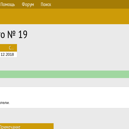
Помощь
Форум
Поиск
ro № 19
С...
12.2018
атели.
Примечание