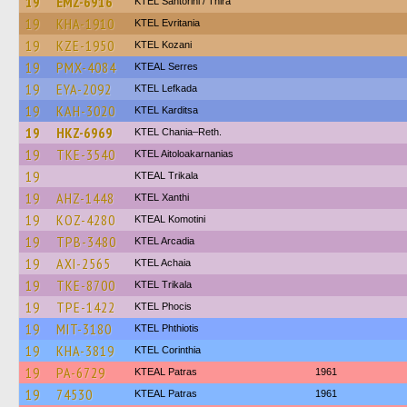
19
EMZ-6916
KTEL Santorini / Thira
19
KHA-1910
ΚΤΕL Evritania
19
KZE-1950
ΚΤΕL Kozani
19
PMX-4084
KTEAL Serres
19
EYA-2092
KTEL Lefkada
19
KAH-3020
ΚΤΕL Karditsa
19
HKZ-6969
KTEL Chania–Reth.
19
TKE-3540
KTEL Aitoloakarnanias
19
KTEAL Trikala
19
AHZ-1448
KTEL Xanthi
19
KOZ-4280
KTEAL Komotini
19
TPB-3480
KTEL Arcadia
19
AXI-2565
KTEL Achaia
19
TKE-8700
ΚΤΕL Τrikala
19
TPE-1422
ΚΤΕL Phocis
19
MIT-3180
ΚΤΕL Phthiotis
19
KHA-3819
KTEL Corinthia
19
PA-6729
KTEAL Patras
1961
19
74530
KTEAL Patras
1961