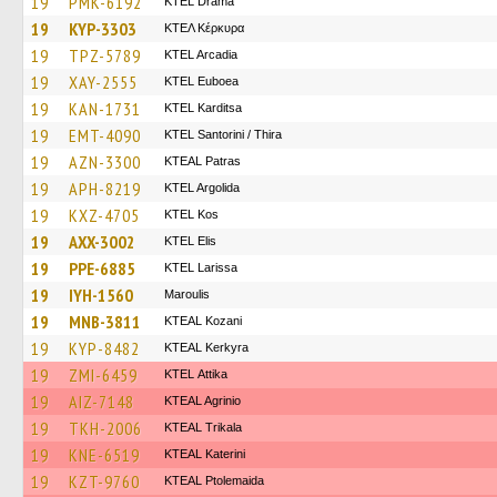
19
PMK-6192
KTEL Drama
19
KYP-3303
ΚΤΕΛ Κέρκυρα
19
TPZ-5789
KTEL Arcadia
19
XAY-2555
ΚΤΕL Euboea
19
KAN-1731
ΚΤΕL Karditsa
19
EMT-4090
KTEL Santorini / Thira
19
AZN-3300
KTEAL Patras
19
APH-8219
KTEL Argolida
19
KXZ-4705
KTEL Kos
19
AXX-3002
KTEL Elis
19
PPE-6885
KTEL Larissa
19
IYH-1560
Maroulis
19
MNB-3811
KTEAL Kozani
19
KYP-8482
KTEAL Kerkyra
19
ZMI-6459
KΤΕL Αttika
19
AIZ-7148
KTEAL Agrinio
19
TKH-2006
KTEAL Trikala
19
KNE-6519
KTEAL Katerini
19
KZT-9760
KTEAL Ptolemaida