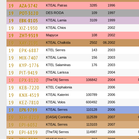
19
AZA-3742
KTEAL Patras
3285
1996
19
POT-3120
DES RODA
109
1997
19
EBK-8105
KTEAL Lamia
3109
1999
19
XIZ-1930
KTEAL Chios
2002
19
ZHT-9519
Маруси
108
2002
19
XAY-2191
KTEAL Chalkida
2502
06.2002
19
EPK-6887
KTEL Serres
143
2003
19
MIX-7407
KTEAL Lamia
156
2003
19
KYP-1776
KTEL Salaminas
176
2003
19
PIT-9419
KTEAL Larissa
2004
19
EPX-8120
[TheTA] Serres
106842
2004
19
KEB-7220
KTEL Cephalonia
2006
19
KNX-4519
KTEAL Katerini
100789
2006
19
KEZ-7810
KTEAL Volos
600492
2006
19
EPX-9799
KTEAL Serres
110128
2006
19
XEH-8219
[OASA] Corinthia
112539
2007
19
EPI-6032
KTEAL Serres
113103
2007
19
EPI-6839
[TheTA] Serres
114987
2008