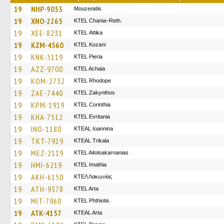
19
NHP-9033
Mouzenidis
19
XNO-2265
KTEL Chania–Reth.
19
XEE-8231
KΤΕL Αttika
19
KZM-4560
ΚΤΕL Kozani
19
KNK-5119
KTEL Pieria
19
AZZ-9700
KTEL Achaia
19
KOM-2732
KTEL Rhodope
19
ZAE-7440
KTEL Zakynthos
19
KPM-1919
KTEL Corinthia
19
KHA-7512
ΚΤΕL Evritania
19
INO-1180
KTEAL Ioannina
19
TKT-7919
KTEAL Trikala
19
MEZ-2119
KTEL Aitoloakarnanias
19
HMI-6219
KTEL Imathia
19
AKH-6150
ΚΤΕΛ Λακωνίας
19
ATH-9578
KTEL Arta
19
MIT-7960
ΚΤΕL Phthiotis
19
ATK-4157
KTEAL Arta