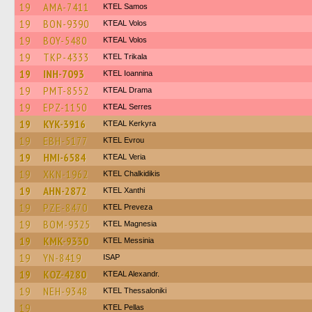
19
AMA-7411
KTEL Samos
19
BON-9390
KTEAL Volos
19
BOY-5480
KTEAL Volos
19
TKP-4333
ΚΤΕL Τrikala
19
INH-7093
KTEL Ioannina
19
PMT-8552
KTEAL Drama
19
EPZ-1150
KTEAL Serres
19
KYK-3916
KTEAL Kerkyra
19
EBH-5177
KTEL Evrou
19
HMI-6584
KTEAL Veria
19
XKN-1962
ΚΤΕL Chalkidikis
19
AHN-2872
KTEL Xanthi
19
PZE-8470
KTEL Preveza
19
BOM-9325
ΚΤΕL Magnesia
19
KMK-9330
KTEL Messinia
19
YN-8419
ISAP
19
KOZ-4280
KTEAL Alexandr.
19
NEH-9348
KTEL Thessaloniki
19
KTEL Pellas