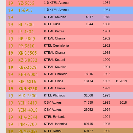
19
YZ-5665
1-й KTEL Афины
1964
19
136915
1-й KTEL Афины
1964
19
KTEAL Kavalas
4517
1976
19
NI-7700
KTEL Kilkis
1544
1980
19
IP-4804
KTEAL Patras
1981
19
HB-8809
KTEAL Chania
1982
19
PY-3610
KTEL Cephalonia
1982
19
XNK-6505
KTEAL Chania
1988
19
KZK-8582
KTEAL Kozani
1990
19
KBZ-2629
KTEAL Kavalas
1991
19
KNH-9004
KTEAL Chalkida
18916
1992
19
XIB-6816
KTEAL Chios
18174
1992
11.2019
19
XNN-4260
KTEAL Chania
1993
19
MIK-7800
ΚΤΕL Phthiotis
31508
1993
19
YEH-7419
OSY Афины
74339
1993
2018
19
YEM-4919
OSY Афины
26052
1994
19
KHA-2544
ΚΤΕL Evritania
1994
19
INM-5200
KTEAL Ioannina
80745
1995
19
POM-7052
ΚΤΕL Rodou
60127
1995