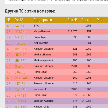
Другие ТС с этим номером:
№
Гос.№
Предприятие
Зав.№
Постр.
Утил.
48
BA-54
STA
1955
26
IV-824
Yhdysliikenne
114 / 76
1959
48
MR-904
Savonlinja
339
1960
26
FL-650
Artturi Anttila
1961
48
OBG-15
Kainuun Liikenne
321
1962
26
HKV-32
Vekka Liikenne
381
1963
26
UU-860
Matkustajain Auto
186
1963
26
OSA-54
Kainuun Liikenne
2234
1966
48
EJG-68
Porin Linjat
262
1966
48
OCL-548
Kainuun Liikenne
169
1968
26
IHZ-74
Pekolan Liikenne
118
1968
48
TA-121
Koiviston L
2205
1968
26
EP-484
Porin Linjat
677
04.1968
26
EP-484
Jussilan Autoliike
677
04.1968
26
OS-143
Kainuun Linja
733
1969