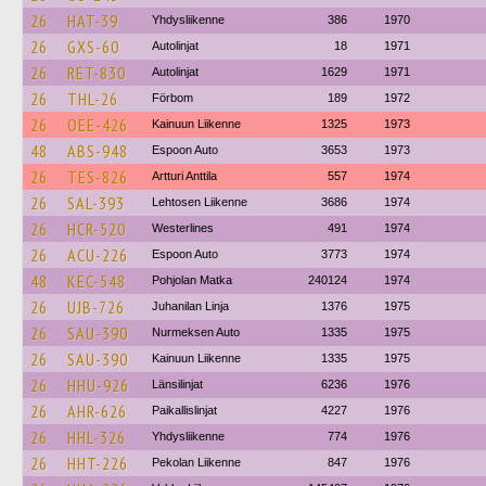
26
HAT-39
Yhdysliikenne
386
1970
26
GXS-60
Autolinjat
18
1971
26
RET-830
Autolinjat
1629
1971
26
THL-26
Förbom
189
1972
26
OEE-426
Kainuun Liikenne
1325
1973
48
ABS-948
Espoon Auto
3653
1973
26
TES-826
Artturi Anttila
557
1974
26
SAL-393
Lehtosen Liikenne
3686
1974
26
HCR-520
Westerlines
491
1974
26
ACU-226
Espoon Auto
3773
1974
48
KEC-548
Pohjolan Matka
240124
1974
26
UJB-726
Juhanilan Linja
1376
1975
26
SAU-390
Nurmeksen Auto
1335
1975
26
SAU-390
Kainuun Liikenne
1335
1975
26
HHU-926
Länsilinjat
6236
1976
26
AHR-626
Paikallislinjat
4227
1976
26
HHL-326
Yhdysliikenne
774
1976
26
HHT-226
Pekolan Liikenne
847
1976