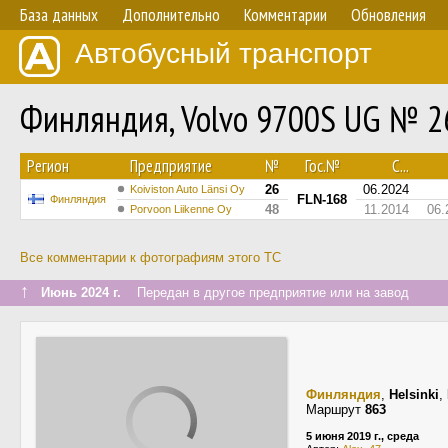
База данных
Дополнительно
Комментарии
Обновления
Автобусный транспорт
Финляндия, Volvo 9700S UG № 2
Регион
Предприятие
№
Гос.№
С...
26
06.2024
Koiviston Auto Länsi Oy
FLN-168
Финляндия
48
11.2014
06.
Porvoon Liikenne Oy
Все комментарии к фотографиям этого ТС
↑
Июнь 2024 г.
Передан в другое предприятие или на завод
Финляндия
,
Helsinki
,
Маршрут
863
5 июня 2019 г., среда