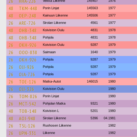
26
HHA-226
Vekka Liikenne
145407
1976
48
TKM-448
Porin Linjat
145563
1977
48
OEP-248
Kainuun Liikenne
145506
1977
26
ARE-726
Sirolan Liikenne
4561
1977
48
OHB-348
Koiviston Oulu
4831
1978
48
OHB-348
Pohjola
4831
1978
26
OKH-926
Koiviston Oulu
9287
1979
26
OOO-838
Saimaan
1640
1979
26
OKH-926
Pohjola
9287
1979
26
OJJ-926
Pohjola
9287
1979
26
OJA-726
Pohjola
9287
1979
26
TOE-126
Matka-Autot
146015
1980
26
OJJ-326
Koiviston Oulu
1980
26
TOM-826
Porin Linjat
1980
26
MCT-542
Pohjolan Matka
9321
1980
48
TOB-148
Koiviston L
5201
1980
48
AOJ-948
Sirolan Liikenne
5396
04.1981
26
TSL-126
Ruohosen Liikenne
1982
26
UPN-331
Liikenne
1982