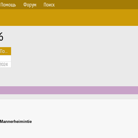
Помощь
Форум
Поиск
6
По...
2024
Mannerheimintie