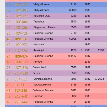
26
HXV-726
Yhdysliikenne
2110
1986
48
HVM-948
Yhdysliikenne
60008
1986
26
UVM-156
Koiviston Oulu
6389
1986
26
UXC-806
Transbus
6500
1986
26
UXC-806
Stagecoach Finland
6500
1986
26
HXV-726
Pekolan Liikenne
2110
1986
48
HVM-948
Pekolan Liikenne
60008
1986
48
UVK-232
Korsisaari
1986
26
RLX-226
Autolinjat
1200
01.1986
2008
26
HXU-826
Pekolan Liikenne
909-87
1987
48
UXB-877
Porvoon
1987
26
UXT-826
Ventoniemi
6540
1987
26
ECO-939
Vesma
6513
1987
26
ECA-726
Vainion Liikenne
2086
1987
07.2024
26
ILG-519
Vekka Liikenne
6726
1988
48
ZCA-850
Veljekset Salmela
6811
1988
48
ZCS-648
Porvoon
6872
1988
48
VVG-668
Pekolan Liikenne
24
1988