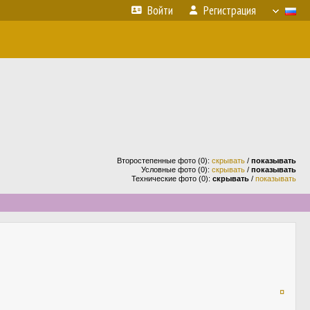
Войти
Регистрация
Второстепенные фото (0):
скрывать
/
показывать
Условные фото (0):
скрывать
/
показывать
Технические фото (0):
скрывать
/
показывать
¤