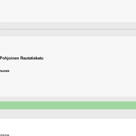
Pohjoinen Rautatiekatu
ельник
атели.