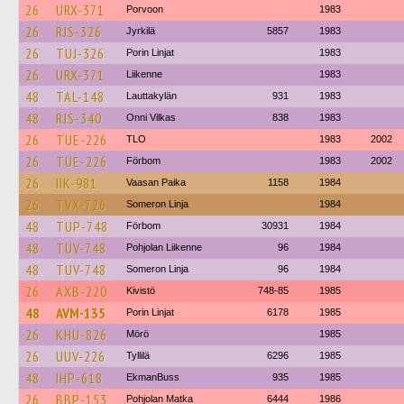
26
URX-371
Porvoon
1983
26
RJS-326
Jyrkilä
5857
1983
26
TUJ-326
Porin Linjat
1983
26
URX-371
Liikenne
1983
48
TAL-148
Lauttakylän
931
1983
48
RJS-340
Onni Vilkas
838
1983
26
TUE-226
TLO
1983
2002
26
TUE-226
Förbom
1983
2002
26
IIK-981
Vaasan Paika
1158
1984
26
TVX-726
Someron Linja
1984
48
TUP-748
Förbom
30931
1984
48
TUV-748
Pohjolan Liikenne
96
1984
48
TUV-748
Someron Linja
96
1984
26
AXB-220
Kivistö
748-85
1985
48
AVM-135
Porin Linjat
6178
1985
26
KHU-826
Mörö
1985
26
UUV-226
Tyllilä
6296
1985
48
IHP-618
EkmanBuss
935
1985
26
BBP-153
Pohjolan Matka
6444
1986