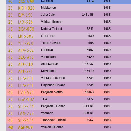
48
ZCS-648
Lähilinjat
6872
1988
26
KKH-826
Makkonen
1988
26
EJV-196
Juha Jalo
145 / 88
1988
26
IAX-526
Vekka Liikenne
1988
48
ZCA-850
Nobina Finland
6811
1988
48
LKR-885
Gold Line
530
1988
26
YFF-910
Turun Citybus
596
1989
26
AFA-302
Lähilinjat
6997
1989
48
ZEC-948
Ventoniemi
6929
1989
26
AFJ-710
Antti Kangas
147737
1990
26
AFJ-371
Koiviston L
147679
1990
26
EFA-271
Vantaan Liikenne
7234
1990
26
EFA-271
Linjebuss Finland
7234
1990
48
EVT-555
Pohjolan Matka
147863
1991
26
CBA-102
TLO
7377
1991
26
SFE-774
Pohjolan Liikenne
314-91
1991
26
FAX-258
Vesanen
328-91
1991
48
SFZ-377
Transdev Finland
7667
1993
48
AGI-909
Vainion Liikenne
1993