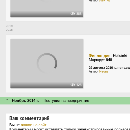
Автор:
Alex_47
383
2019
2016
Финляндия
,
Helsinki
,
Маршрут
848
29 августа 2016 г., понед
Автор:
Neons
423
↑
Ноябрь 2014 г.
Поступил на предприятие
Ваш комментарий
Вы не
вошли на сайт
.
Комментарии могут оставлять только зарегистрированные пользов