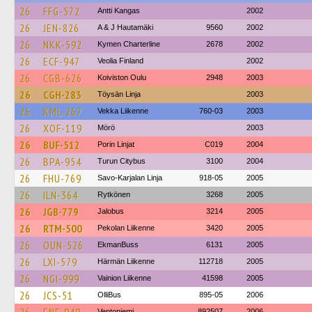
26
FFG-572
Antti Kangas
2002
26
JEN-826
A & J Hautamäki
9560
2002
26
NKK-592
Kymen Charterline
2678
2002
26
ECF-947
Veolia Finland
2002
26
CGB-626
Koiviston Oulu
2948
2003
26
CGH-283
Töysän Linja
2003
26
KML-267
Vekka Liikenne
760-03
2003
26
XOF-119
Mörö
2003
26
BUF-512
Porin Linjat
C019
2004
26
BPA-954
Turun Citybus
3100
2004
26
FHU-769
Savo-Karjalan Linja
918-05
2005
26
ILN-364
Rytkönen
3268
2005
26
JGB-779
Jalobus
3214
2005
26
RTM-500
Pekolan Liikenne
3420
2005
26
OUN-526
EkmanBuss
6131
2005
26
LXI-579
Härmän Liikenne
112718
2005
26
NGI-999
Vainion Liikenne
41598
2005
26
JCS-51
OlliBus
895-05
2006
Ventoniemi
892507
2006