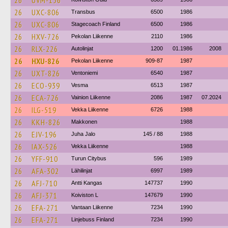
26
UVM-156
26
UXC-806
Transbus
6500
1986
26
UXC-806
Stagecoach Finland
6500
1986
26
HXV-726
Pekolan Liikenne
2110
1986
26
RLX-226
Autolinjat
1200
01.1986
2008
26
HXU-826
Pekolan Liikenne
909-87
1987
26
UXT-826
Ventoniemi
6540
1987
26
ECO-939
Vesma
6513
1987
26
ECA-726
Vainion Liikenne
2086
1987
07.2024
26
ILG-519
Vekka Liikenne
6726
1988
26
KKH-826
Makkonen
1988
26
EJV-196
Juha Jalo
145 / 88
1988
26
IAX-526
Vekka Liikenne
1988
26
YFF-910
Turun Citybus
596
1989
26
AFA-302
Lähilinjat
6997
1989
26
AFJ-710
Antti Kangas
147737
1990
26
AFJ-371
Koiviston L
147679
1990
26
EFA-271
Vantaan Liikenne
7234
1990
26
EFA-271
Linjebuss Finland
7234
1990