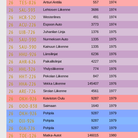
26
TES-826
Artturi Anttila
557
1974
26
SAL-393
Lehtosen Liikenne
3686
1974
26
HCR-520
Westerlines
491
1974
26
ACU-226
Espoon Auto
3773
1974
26
UJB-726
Juhanilan Linja
1376
1975
26
SAU-390
Nurmeksen Auto
1335
1975
26
SAU-390
Kainuun Liikenne
1335
1975
26
HHU-926
Länsilinjat
6236
1976
26
AHR-626
Paikallislinjat
4227
1976
26
HHL-326
Yhdysliikenne
774
1976
26
HHT-226
Pekolan Liikenne
847
1976
26
HHA-226
Vekka Liikenne
145407
1976
26
ARE-726
Sirolan Liikenne
4561
1977
26
OKH-926
Koiviston Oulu
9287
1979
26
OOO-838
Saimaan
1640
1979
26
OKH-926
Pohjola
9287
1979
26
OJJ-926
Pohjola
9287
1979
26
OJA-726
Pohjola
9287
1979
26
TOE-126
Matka-Autot
146015
1980