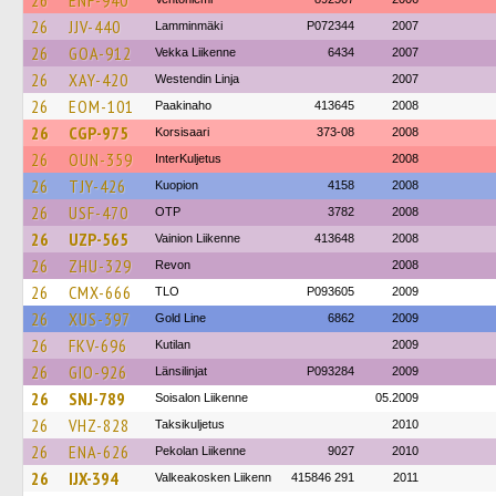
26
ENF-940
26
JJV-440
Lamminmäki
P072344
2007
26
GOA-912
Vekka Liikenne
6434
2007
26
XAY-420
Westendin Linja
2007
26
EOM-101
Paakinaho
413645
2008
26
CGP-975
Korsisaari
373-08
2008
26
OUN-359
InterKuljetus
2008
26
TJY-426
Kuopion
4158
2008
26
USF-470
OTP
3782
2008
26
UZP-565
Vainion Liikenne
413648
2008
26
ZHU-329
Revon
2008
26
CMX-666
TLO
P093605
2009
26
XUS-397
Gold Line
6862
2009
26
FKV-696
Kutilan
2009
26
GIO-926
Länsilinjat
P093284
2009
26
SNJ-789
Soisalon Liikenne
05.2009
26
VHZ-828
Taksikuljetus
2010
26
ENA-626
Pekolan Liikenne
9027
2010
26
IJX-394
Valkeakosken Liikenn
415846 291
2011