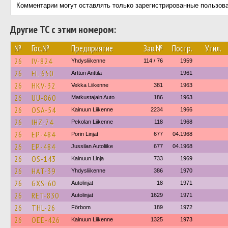
Комментарии могут оставлять только зарегистрированные пользов
Другие ТС с этим номером:
№
Гос.№
Предприятие
Зав.№
Постр.
Утил.
26
IV-824
Yhdysliikenne
114 / 76
1959
26
FL-650
Artturi Anttila
1961
26
HKV-32
Vekka Liikenne
381
1963
26
UU-860
Matkustajain Auto
186
1963
26
OSA-54
Kainuun Liikenne
2234
1966
26
IHZ-74
Pekolan Liikenne
118
1968
26
EP-484
Porin Linjat
677
04.1968
26
EP-484
Jussilan Autoliike
677
04.1968
26
OS-143
Kainuun Linja
733
1969
26
HAT-39
Yhdysliikenne
386
1970
26
GXS-60
Autolinjat
18
1971
26
RET-830
Autolinjat
1629
1971
26
THL-26
Förbom
189
1972
26
OEE-426
Kainuun Liikenne
1325
1973