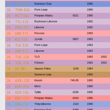
26
OJJ-326
Koiviston Oulu
1980
26
TOM-826
Porin Linjat
1980
26
MCT-542
Pohjolan Matka
9321
1980
26
TSL-126
Ruohosen Liikenne
1982
26
UPN-331
Liikenne
1982
26
URX-371
Porvoon
1983
26
RJS-326
Jyrkilä
5857
1983
26
TUJ-326
Porin Linjat
1983
26
URX-371
Liikenne
1983
26
TUE-226
TLO
1983
2002
26
TUE-226
Förbom
1983
2002
26
IIK-981
Vaasan Paika
1158
1984
26
TVX-726
Someron Linja
1984
26
AXB-220
Kivistö
748-85
1985
26
KHU-826
Mörö
1985
26
UUV-226
Tyllilä
6296
1985
26
BBP-153
Pohjolan Matka
6444
1986
26
HXV-726
Yhdysliikenne
2110
1986
Koiviston Oulu
6389
1986