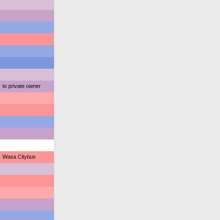
to private owner
Wasa Citybus