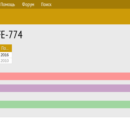
Помощь
Форум
Поиск
FE-774
По...
2016
.2010