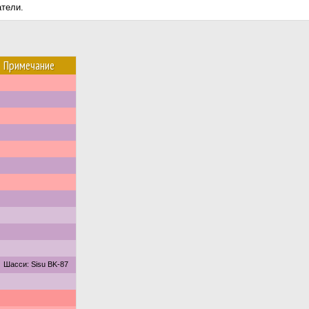
атели.
Примечание
Шасси: Sisu BK-87