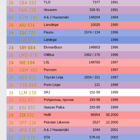
26
CBA-102
TLO
7377
1991
26
FAX-258
Vesanen
328-91
1991
26
BZM-245
A & J Hautamäki
148204
1994
26
AIU-326
Länsilinjat
10025
1995
26
ZGC-722
Paunu
1574 / 134
1996
26
EGU-916
Lähilinjat
1996
26
SRY-884
EkmanBuss
148603
1996
26
LMO-570
OlliBus
1962 / 176
1996
26
HIE-204
LSL
148760
1997
26
GBM-403
Porvoon
1997
26
NBR-971
Töysän Linja
1834 / 151
1997
26
TSK-868
Porin Linjat
121
1998
26
LLM-138
SRJ
152-99
1999
26
KIU-837
Pohjanmaa, прочие
193-99
1999
26
KIU-837
Vaasan Paika
193-99
1999
26
ZIX-332
HelB
96954
06.2000
26
UPF-226
Pekolan Liikenne
2527
12.2000
26
AYX-326
A & J Hautamäki
1044
2001
26
LTF-138
STA
578-02
2002