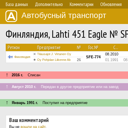
База данных
Дополнительно
Комментарии
Обновления
Автобусный транспорт
Финляндия, Lahti 451 Eagle № S
Регион
Предприятие
№
Гос.№
С...
08.2010
Tilausajot J. Virtanen Oy
SFE-774
Финляндия
26
01.1991
08
Oy Pohjolan Liikenne Ab
↑
2016 г.
Списан
↑
Август 2010 г.
Передан в другое предприятие или на завод
↑
Январь 1991 г.
Поступил на предприятие
Ваш комментарий
Вы не
вошли на сайт
.